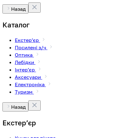
Назад
Каталог
Екстерʼєр
Посилені з/ч
Оптика
Лебідки
Інтерʼєр
Аксесуари
Електроніка
Туризм
Назад
Екстерʼєр