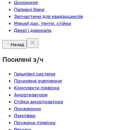
Шноркеля
Паливні баки
Запчастини для квадроциклів
Мякий дах, тенти, стійки
Двері і дзеркала
Назад
Посилені з/ч
Гальмівні системи
Посилене зчеплення
Комплекти підвіски
Амортизатори
Стійки амортизатора
Лонжерони
Демпфер
Пружини підвіски
Ресори