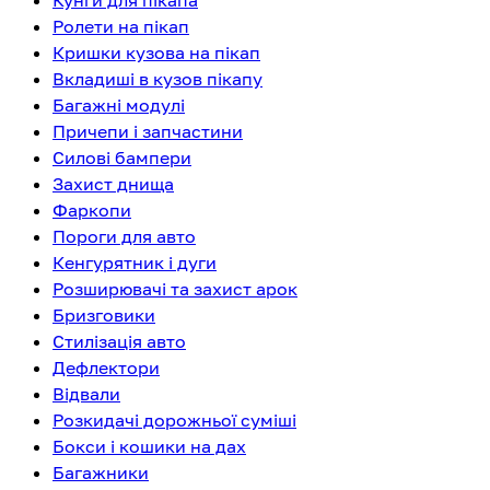
Кунги для пікапа
Ролети на пікап
Кришки кузова на пікап
Вкладиші в кузов пікапу
Багажні модулі
Причепи і запчастини
Силові бампери
Захист днища
Фаркопи
Пороги для авто
Кенгурятник і дуги
Розширювачі та захист арок
Бризговики
Стилізація авто
Дефлектори
Відвали
Розкидачі дорожньої суміші
Бокси і кошики на дах
Багажники