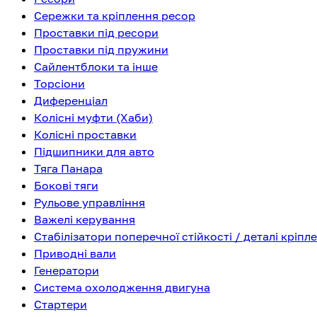
Сережки та кріплення ресор
Проставки під ресори
Проставки під пружини
Сайлентблоки та інше
Торсіони
Диференціал
Колісні муфти (Хаби)
Колісні проставки
Підшипники для авто
Тяга Панара
Бокові тяги
Рульове управління
Важелі керування
Стабілізатори поперечної стійкості / деталі кріпл
Приводні вали
Генератори
Система охолодження двигуна
Стартери