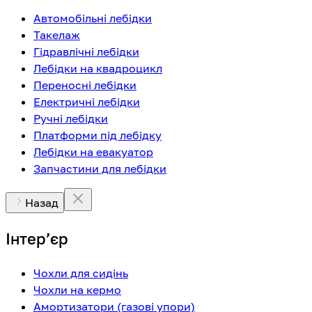
Автомобільні лебідки
Такелаж
Гідравлічні лебідки
Лебідки на квадроцикл
Переносні лебідки
Електричні лебідки
Ручні лебідки
Платформи під лебідку
Лебідки на евакуатор
Запчастини для лебідки
Назад
Інтерʼєр
Чохли для сидінь
Чохли на кермо
Амортизатори (газові упори)