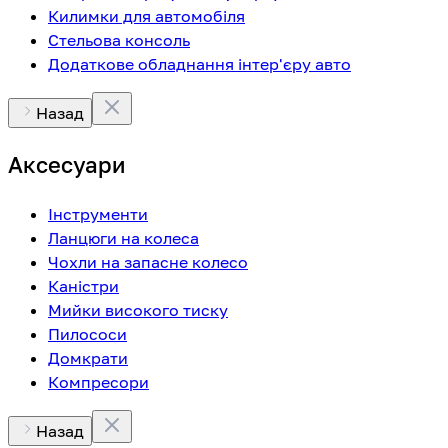
Килимки для автомобіля
Стельова консоль
Додаткове обладнання інтер'єру авто
Назад
Аксесуари
Інструменти
Ланцюги на колеса
Чохли на запасне колесо
Каністри
Мийки високого тиску
Пилососи
Домкрати
Компресори
Назад