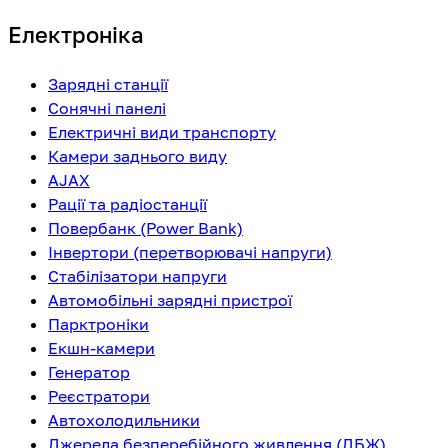
Електроніка
Зарядні станції
Сонячні панелі
Електричні види транспорту
Камери заднього виду
AJAX
Рації та радіостанції
Повербанк (Power Bank)
Інвертори (перетворювачі напруги)
Стабілізатори напруги
Автомобільні зарядні пристрої
Парктроніки
Екшн-камери
Генератор
Реєстратори
Автохолодильники
Джерела безперебійного живлення (ДБЖ)