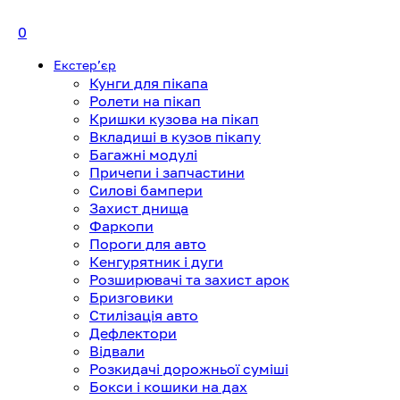
0
Екстерʼєр
Кунги для пікапа
Ролети на пікап
Кришки кузова на пікап
Вкладиші в кузов пікапу
Багажні модулі
Причепи і запчастини
Силові бампери
Захист днища
Фаркопи
Пороги для авто
Кенгурятник і дуги
Розширювачі та захист арок
Бризговики
Стилізація авто
Дефлектори
Відвали
Розкидачі дорожньої суміші
Бокси і кошики на дах