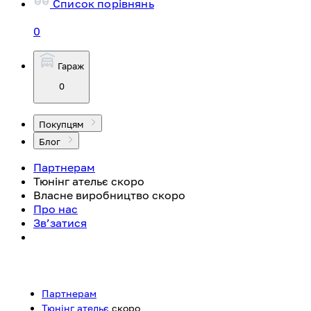
Список порівнянь
0
Гараж
0
Покупцям
Блог
Партнерам
Тюнінг ательє
скоро
Власне виробництво
скоро
Про нас
Зв’затися
Партнерам
Тюнінг ательє
скоро