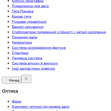
Колісні проставки
Підшипники для авто
Тяга Панара
Бокові тяги
Рульове управління
Важелі керування
Стабілізатори поперечної стійкості / деталі кріплення
Приводні вали
Генератори
Система охолодження двигуна
Стартери
Паливна система
Система впуску й випуску
Інші запчастини підвіски
Назад
Оптика
Фари
Комплект оптики під модель авто