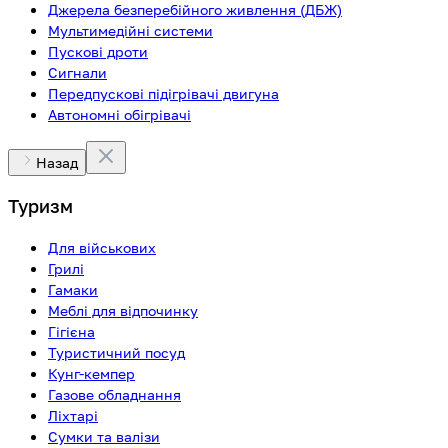
Джерела безперебійного живлення (ДБЖ)
Мультимедійні системи
Пускові дроти
Сигнали
Передпускові підігрівачі двигуна
Автономні обігрівачі
Назад
Туризм
Для військових
Грилі
Гамаки
Меблі для відпочинку
Гігієна
Туристичний посуд
Кунг-кемпер
Газове обладнання
Ліхтарі
Сумки та валізи