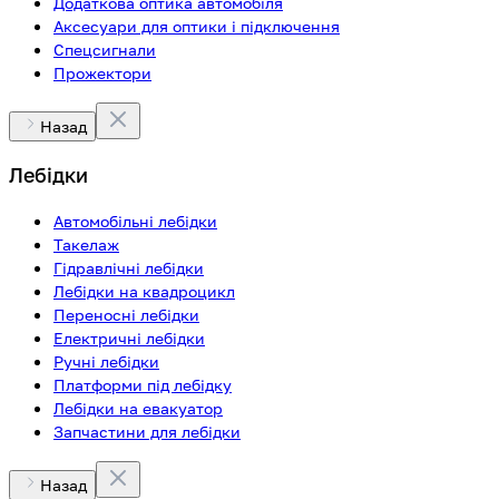
Додаткова оптика автомобіля
Аксесуари для оптики і підключення
Спецсигнали
Прожектори
Назад
Лебідки
Автомобільні лебідки
Такелаж
Гідравлічні лебідки
Лебідки на квадроцикл
Переносні лебідки
Електричні лебідки
Ручні лебідки
Платформи під лебідку
Лебідки на евакуатор
Запчастини для лебідки
Назад