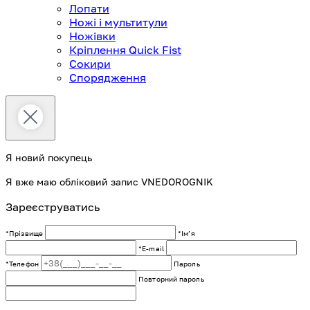
Лопати
Ножі і мультитули
Ножівки
Кріплення Quick Fist
Сокири
Спорядження
Я новий покупець
Я вже маю обліковий запис VNEDOROGNIK
Зареєструватись
*Прізвище
*Імʼя
*E-mail
*Телефон
Пароль
Повторний пароль