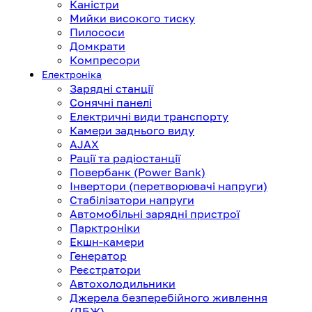
Каністри
Мийки високого тиску
Пилососи
Домкрати
Компресори
Електроніка
Зарядні станції
Сонячні панелі
Електричні види транспорту
Камери заднього виду
AJAX
Рації та радіостанції
Повербанк (Power Bank)
Інвертори (перетворювачі напруги)
Стабілізатори напруги
Автомобільні зарядні пристрої
Парктроніки
Екшн-камери
Генератор
Реєстратори
Автохолодильники
Джерела безперебійного живлення
(ДБЖ)