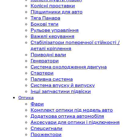
Колісні проставки
Підшипники для авто
Тяга Панара
Бокові тяги
Рульове управління
Важелі керування
Стабілізатори поперечної стійкості /
деталі кріплення
Приводні вали
Генератори
Система охолодження двигуна
Стартери
Паливна система
Система впуску й випуску
Інші запчастини підвіски
Оптика
Фари
Комплект оптики під модель авто
Додаткова оптика автомобіля
Аксесуари для оптики і підключення
Спецсигнали
Прожектори