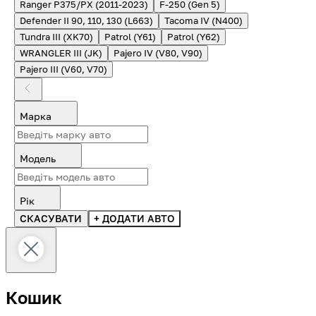
Ranger P375/PX (2011-2023)
F-250 (Gen 5)
Defender II 90, 110, 130 (L663)
Tacoma IV (N400)
Tundra III (XK70)
Patrol (Y61)
Patrol (Y62)
WRANGLER III (JK)
Pajero IV (V80, V90)
Pajero III (V60, V70)
Марка
Модель
Рік
СКАСУВАТИ
+ ДОДАТИ АВТО
Кошик