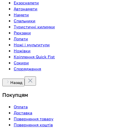
Екзоскелети
Автонамети
Намети
Спальники
Туристичні килимки
Рюкзаки
Лопати
Ножі і мультитули
Ножівки
Кріплення Quick Fist
Сокири
Спорядження
Назад
Покупцям
Оплата
Доставка
Повернення товару
Повернення коштів