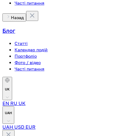
Часті питання
Назад
Блог
Статті
Календар подій
Портфоліо
Фото / відео
Часті питання
UK
EN
RU
UK
UAH
UAH
USD
EUR