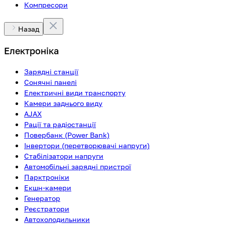
Компресори
Назад
Електроніка
Зарядні станції
Сонячні панелі
Електричні види транспорту
Камери заднього виду
AJAX
Рації та радіостанції
Повербанк (Power Bank)
Інвертори (перетворювачі напруги)
Стабілізатори напруги
Автомобільні зарядні пристрої
Парктроніки
Екшн-камери
Генератор
Реєстратори
Автохолодильники