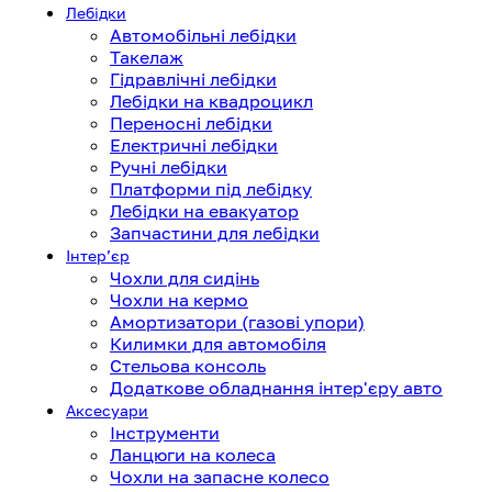
Лебідки
Автомобільні лебідки
Такелаж
Гідравлічні лебідки
Лебідки на квадроцикл
Переносні лебідки
Електричні лебідки
Ручні лебідки
Платформи під лебідку
Лебідки на евакуатор
Запчастини для лебідки
Інтерʼєр
Чохли для сидінь
Чохли на кермо
Амортизатори (газові упори)
Килимки для автомобіля
Стельова консоль
Додаткове обладнання інтер'єру авто
Аксесуари
Інструменти
Ланцюги на колеса
Чохли на запасне колесо