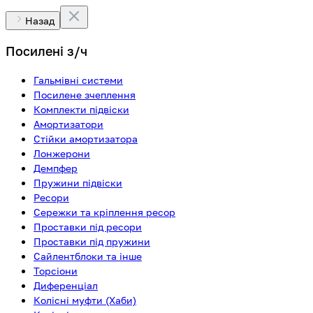
Назад
Посилені з/ч
Гальмівні системи
Посилене зчеплення
Комплекти підвіски
Амортизатори
Стійки амортизатора
Лонжерони
Демпфер
Пружини підвіски
Ресори
Сережки та кріплення ресор
Проставки під ресори
Проставки під пружини
Сайлентблоки та інше
Торсіони
Диференціал
Колісні муфти (Хаби)