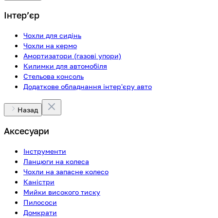
Інтерʼєр
Чохли для сидінь
Чохли на кермо
Амортизатори (газові упори)
Килимки для автомобіля
Стельова консоль
Додаткове обладнання інтер'єру авто
Назад
Аксесуари
Інструменти
Ланцюги на колеса
Чохли на запасне колесо
Каністри
Мийки високого тиску
Пилососи
Домкрати