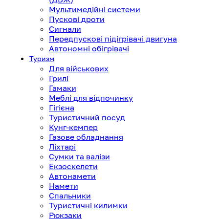
Мультимедійні системи
Пускові дроти
Сигнали
Передпускові підігрівачі двигуна
Автономні обігрівачі
Туризм
Для військових
Грилі
Гамаки
Меблі для відпочинку
Гігієна
Туристичний посуд
Кунг-кемпер
Газове обладнання
Ліхтарі
Сумки та валізи
Екзоскелети
Автонамети
Намети
Спальники
Туристичні килимки
Рюкзаки