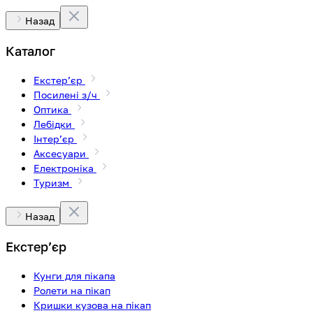
Назад
Каталог
Екстерʼєр
Посилені з/ч
Оптика
Лебідки
Інтерʼєр
Аксесуари
Електроніка
Туризм
Назад
Екстерʼєр
Кунги для пікапа
Ролети на пікап
Кришки кузова на пікап