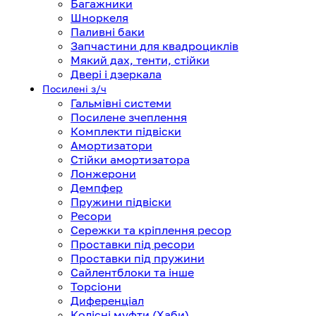
Багажники
Шноркеля
Паливні баки
Запчастини для квадроциклів
Мякий дах, тенти, стійки
Двері і дзеркала
Посилені з/ч
Гальмівні системи
Посилене зчеплення
Комплекти підвіски
Амортизатори
Стійки амортизатора
Лонжерони
Демпфер
Пружини підвіски
Ресори
Сережки та кріплення ресор
Проставки під ресори
Проставки під пружини
Сайлентблоки та інше
Торсіони
Диференціал
Колісні муфти (Хаби)