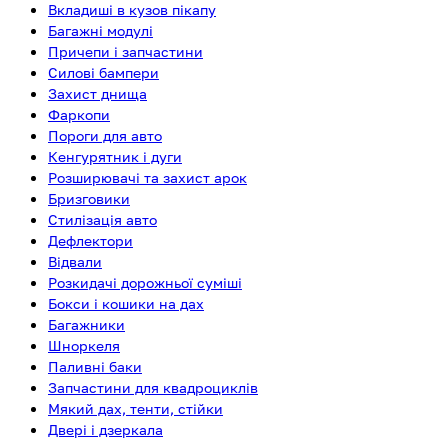
Вкладиші в кузов пікапу
Багажні модулі
Причепи і запчастини
Силові бампери
Захист днища
Фаркопи
Пороги для авто
Кенгурятник і дуги
Розширювачі та захист арок
Бризговики
Стилізація авто
Дефлектори
Відвали
Розкидачі дорожньої суміші
Бокси і кошики на дах
Багажники
Шноркеля
Паливні баки
Запчастини для квадроциклів
Мякий дах, тенти, стійки
Двері і дзеркала