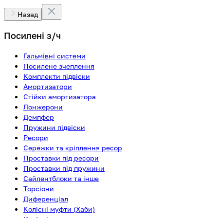
Назад
Посилені з/ч
Гальмівні системи
Посилене зчеплення
Комплекти підвіски
Амортизатори
Стійки амортизатора
Лонжерони
Демпфер
Пружини підвіски
Ресори
Сережки та кріплення ресор
Проставки під ресори
Проставки під пружини
Сайлентблоки та інше
Торсіони
Диференціал
Колісні муфти (Хаби)