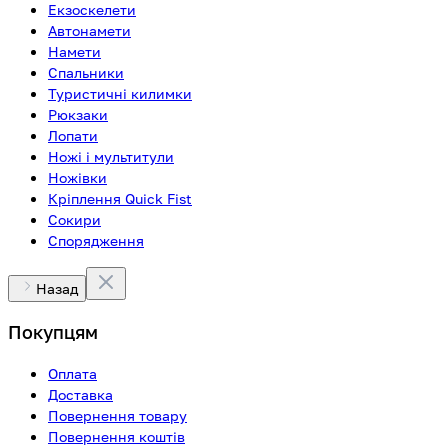
Екзоскелети
Автонамети
Намети
Спальники
Туристичні килимки
Рюкзаки
Лопати
Ножі і мультитули
Ножівки
Кріплення Quick Fist
Сокири
Спорядження
Назад
Покупцям
Оплата
Доставка
Повернення товару
Повернення коштів