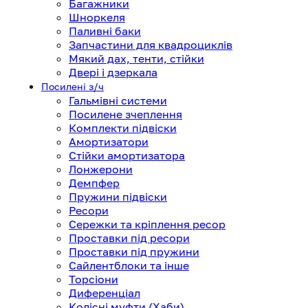
Багажники
Шноркеля
Паливні баки
Запчастини для квадроциклів
Мякий дах, тенти, стійки
Двері і дзеркала
Посилені з/ч
Гальмівні системи
Посилене зчеплення
Комплекти підвіски
Амортизатори
Стійки амортизатора
Лонжерони
Демпфер
Пружини підвіски
Ресори
Сережки та кріплення ресор
Проставки під ресори
Проставки під пружини
Сайлентблоки та інше
Торсіони
Диференціал
Колісні муфти (Хаби)