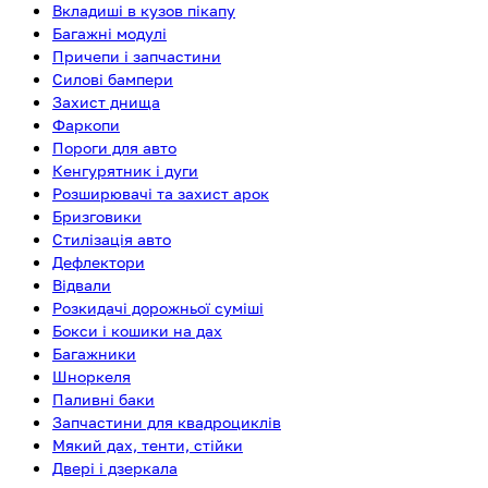
Вкладиші в кузов пікапу
Багажні модулі
Причепи і запчастини
Силові бампери
Захист днища
Фаркопи
Пороги для авто
Кенгурятник і дуги
Розширювачі та захист арок
Бризговики
Стилізація авто
Дефлектори
Відвали
Розкидачі дорожньої суміші
Бокси і кошики на дах
Багажники
Шноркеля
Паливні баки
Запчастини для квадроциклів
Мякий дах, тенти, стійки
Двері і дзеркала