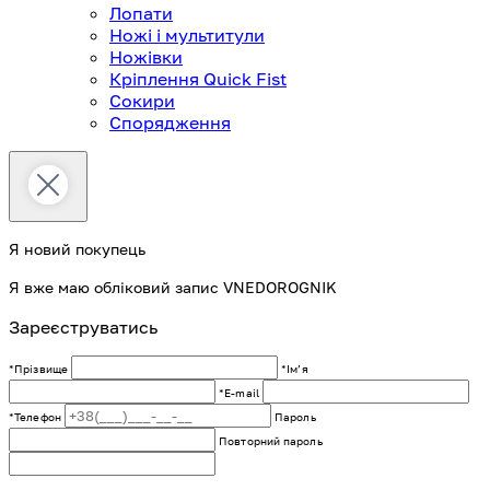
Лопати
Ножі і мультитули
Ножівки
Кріплення Quick Fist
Сокири
Спорядження
Я новий покупець
Я вже маю обліковий запис VNEDOROGNIK
Зареєструватись
*Прізвище
*Імʼя
*E-mail
*Телефон
Пароль
Повторний пароль