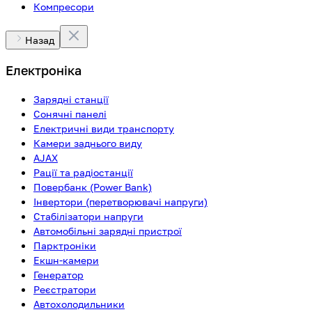
Компресори
Назад
Електроніка
Зарядні станції
Сонячні панелі
Електричні види транспорту
Камери заднього виду
AJAX
Рації та радіостанції
Повербанк (Power Bank)
Інвертори (перетворювачі напруги)
Стабілізатори напруги
Автомобільні зарядні пристрої
Парктроніки
Екшн-камери
Генератор
Реєстратори
Автохолодильники