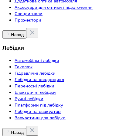
Додаткова оптика автомобіля
Аксесуари для оптики і підключення
Спецсигнали
Прожектори
Назад
Лебідки
Автомобільні лебідки
Такелаж
Гідравлічні лебідки
Лебідки на квадроцикл
Переносні лебідки
Електричні лебідки
Ручні лебідки
Платформи під лебідку
Лебідки на евакуатор
Запчастини для лебідки
Назад