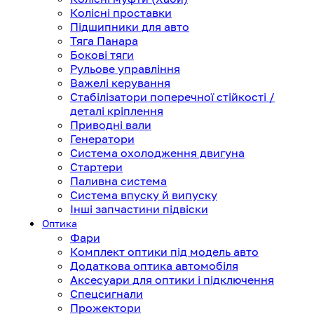
Колісні проставки
Підшипники для авто
Тяга Панара
Бокові тяги
Рульове управління
Важелі керування
Стабілізатори поперечної стійкості /
деталі кріплення
Приводні вали
Генератори
Система охолодження двигуна
Стартери
Паливна система
Система впуску й випуску
Інші запчастини підвіски
Оптика
Фари
Комплект оптики під модель авто
Додаткова оптика автомобіля
Аксесуари для оптики і підключення
Спецсигнали
Прожектори