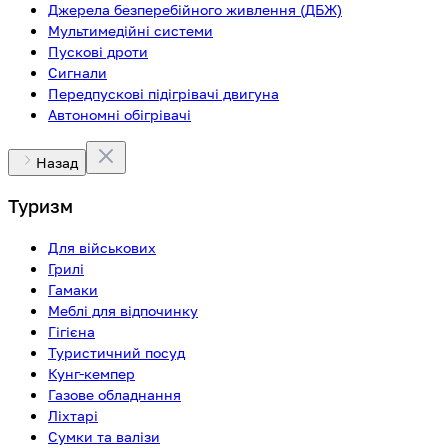
Джерела безперебійного живлення (ДБЖ)
Мультимедійні системи
Пускові дроти
Сигнали
Передпускові підігрівачі двигуна
Автономні обігрівачі
Назад
Туризм
Для військових
Грилі
Гамаки
Меблі для відпочинку
Гігієна
Туристичний посуд
Кунг-кемпер
Газове обладнання
Ліхтарі
Сумки та валізи