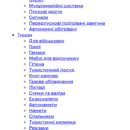
Мультимедійні системи
Пускові дроти
Сигнали
Передпускові підігрівачі двигуна
Автономні обігрівачі
Туризм
Для військових
Грилі
Гамаки
Меблі для відпочинку
Гігієна
Туристичний посуд
Кунг-кемпер
Газове обладнання
Ліхтарі
Сумки та валізи
Екзоскелети
Автонамети
Намети
Спальники
Туристичні килимки
Рюкзаки