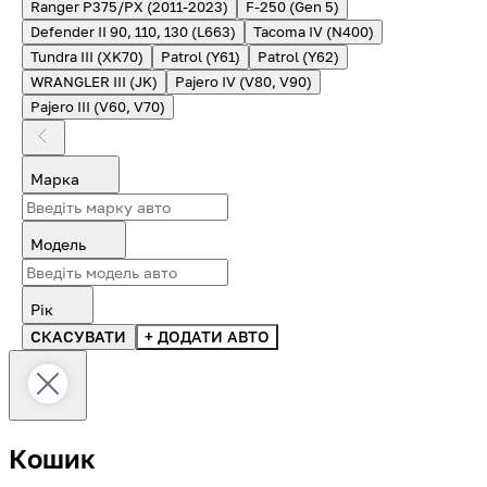
Ranger P375/PX (2011-2023)
F-250 (Gen 5)
Defender II 90, 110, 130 (L663)
Tacoma IV (N400)
Tundra III (XK70)
Patrol (Y61)
Patrol (Y62)
WRANGLER III (JK)
Pajero IV (V80, V90)
Pajero III (V60, V70)
Марка
Модель
Рік
СКАСУВАТИ
+ ДОДАТИ АВТО
Кошик