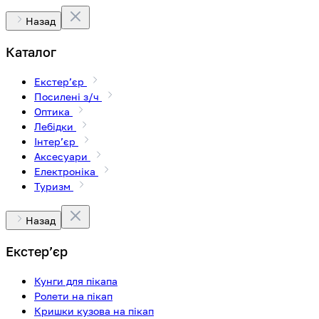
Назад
Каталог
Екстерʼєр
Посилені з/ч
Оптика
Лебідки
Інтерʼєр
Аксесуари
Електроніка
Туризм
Назад
Екстерʼєр
Кунги для пікапа
Ролети на пікап
Кришки кузова на пікап