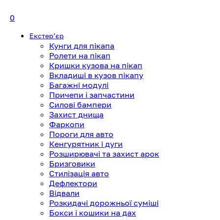
0
Екстерʼєр
Кунги для пікапа
Ролети на пікап
Кришки кузова на пікап
Вкладиші в кузов пікапу
Багажні модулі
Причепи і запчастини
Силові бампери
Захист днища
Фаркопи
Пороги для авто
Кенгурятник і дуги
Розширювачі та захист арок
Бризговики
Стилізація авто
Дефлектори
Відвали
Розкидачі дорожньої суміші
Бокси і кошики на дах