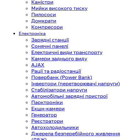
Каністри
Мийки високого тиску
Пилососи
Домкрати
Компресори
Електроніка
Зарядні станції
Сонячні панелі
Електричні види транспорту
Камери заднього виду
AJAX
Рації та радіостанції
Повербанк (Power Bank)
Інвертори (перетворювачі напруги)
Стабілізатори напруги
Автомобільні зарядні пристрої
Парктроніки
Екшн-камери
Генератор
Реєстратори
Автохолодильники
Джерела безперебійного живлення
(ДБЖ)