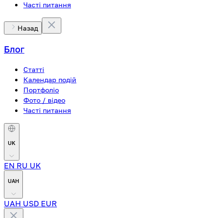
Часті питання
Назад
Блог
Статті
Календар подій
Портфоліо
Фото / відео
Часті питання
UK
EN
RU
UK
UAH
UAH
USD
EUR