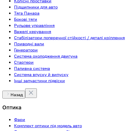
Колісні проставки
Підшипники для авто
Тяга Панара
Бокові тяги
Рульове управління
Важелі керування
Стабілізатори поперечної стійкості / деталі кріплення
Приводні вали
Генератори
Система охолодження двигуна
Стартери
Паливна система
Система впуску й випуску
Інші запчастини підвіски
Назад
Оптика
Фари
Комплект оптики під модель авто