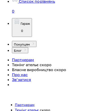
Список порівнянь
0
Гараж
0
Покупцям
Блог
Партнерам
Тюнінг ательє
скоро
Власне виробництво
скоро
Про нас
Зв’затися
Партнерам
Тюнінг ательє
скоро