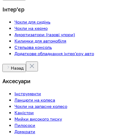
Інтерʼєр
Чохли для сидінь
Чохли на кермо
Амортизатори (газові упори)
Килимки для автомобіля
Стельова консоль
Додаткове обладнання інтер'єру авто
Назад
Аксесуари
Інструменти
Ланцюги на колеса
Чохли на запасне колесо
Каністри
Мийки високого тиску
Пилососи
Домкрати