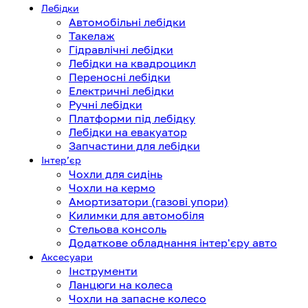
Лебідки
Автомобільні лебідки
Такелаж
Гідравлічні лебідки
Лебідки на квадроцикл
Переносні лебідки
Електричні лебідки
Ручні лебідки
Платформи під лебідку
Лебідки на евакуатор
Запчастини для лебідки
Інтерʼєр
Чохли для сидінь
Чохли на кермо
Амортизатори (газові упори)
Килимки для автомобіля
Стельова консоль
Додаткове обладнання інтер'єру авто
Аксесуари
Інструменти
Ланцюги на колеса
Чохли на запасне колесо