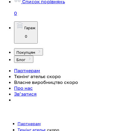
Список порівнянь
0
Гараж
0
Покупцям
Блог
Партнерам
Тюнінг ательє
скоро
Власне виробництво
скоро
Про нас
Зв’затися
Партнерам
Тюнінг ательє
скоро