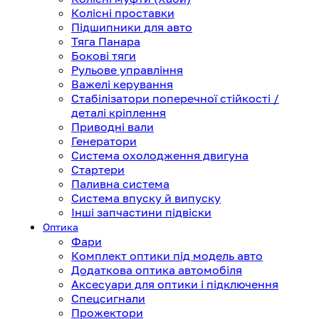
Колісні проставки
Підшипники для авто
Тяга Панара
Бокові тяги
Рульове управління
Важелі керування
Стабілізатори поперечної стійкості /
деталі кріплення
Приводні вали
Генератори
Система охолодження двигуна
Стартери
Паливна система
Система впуску й випуску
Інші запчастини підвіски
Оптика
Фари
Комплект оптики під модель авто
Додаткова оптика автомобіля
Аксесуари для оптики і підключення
Спецсигнали
Прожектори