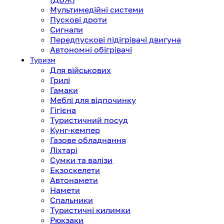
Мультимедійні системи
Пускові дроти
Сигнали
Передпускові підігрівачі двигуна
Автономні обігрівачі
Туризм
Для військових
Грилі
Гамаки
Меблі для відпочинку
Гігієна
Туристичний посуд
Кунг-кемпер
Газове обладнання
Ліхтарі
Сумки та валізи
Екзоскелети
Автонамети
Намети
Спальники
Туристичні килимки
Рюкзаки