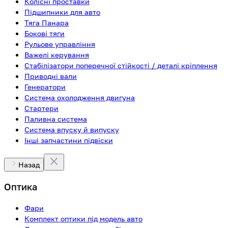
Колісні проставки
Підшипники для авто
Тяга Панара
Бокові тяги
Рульове управління
Важелі керування
Стабілізатори поперечної стійкості / деталі кріплення
Приводні вали
Генератори
Система охолодження двигуна
Стартери
Паливна система
Система впуску й випуску
Інші запчастини підвіски
Назад
Оптика
Фари
Комплект оптики під модель авто