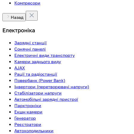
Компресори
Назад
Електроніка
Зарядні станції
Сонячні панелі
Електричні види транспорту
Камери заднього виду
AJAX
Рації та радіостанції
Повербанк (Power Bank)
Інвертори (перетворювачі напруги)
Стабілізатори напруги
Автомобільні зарядні пристрої
Парктроніки
Екшн-камери
Генератор
Реєстратори
Автохолодильники