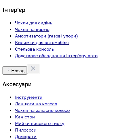
Інтерʼєр
Чохли для сидінь
Чохли на кермо
Амортизатори (газові упори)
Килимки для автомобіля
Стельова консоль
Додаткове обладнання інтер'єру авто
Назад
Аксесуари
Інструменти
Ланцюги на колеса
Чохли на запасне колесо
Каністри
Мийки високого тиску
Пилососи
Домкрати