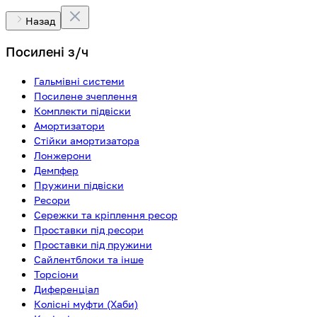
Назад
Посилені з/ч
Гальмівні системи
Посилене зчеплення
Комплекти підвіски
Амортизатори
Стійки амортизатора
Лонжерони
Демпфер
Пружини підвіски
Ресори
Сережки та кріплення ресор
Проставки під ресори
Проставки під пружини
Сайлентблоки та інше
Торсіони
Диференціал
Колісні муфти (Хаби)