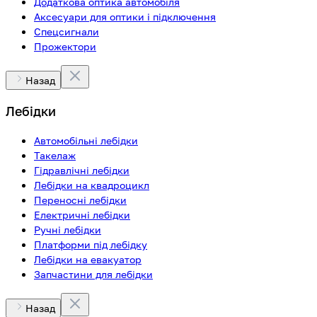
Додаткова оптика автомобіля
Аксесуари для оптики і підключення
Спецсигнали
Прожектори
Назад
Лебідки
Автомобільні лебідки
Такелаж
Гідравлічні лебідки
Лебідки на квадроцикл
Переносні лебідки
Електричні лебідки
Ручні лебідки
Платформи під лебідку
Лебідки на евакуатор
Запчастини для лебідки
Назад