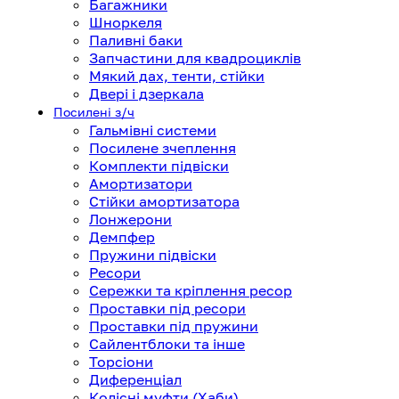
Багажники
Шноркеля
Паливні баки
Запчастини для квадроциклів
Мякий дах, тенти, стійки
Двері і дзеркала
Посилені з/ч
Гальмівні системи
Посилене зчеплення
Комплекти підвіски
Амортизатори
Стійки амортизатора
Лонжерони
Демпфер
Пружини підвіски
Ресори
Сережки та кріплення ресор
Проставки під ресори
Проставки під пружини
Сайлентблоки та інше
Торсіони
Диференціал
Колісні муфти (Хаби)