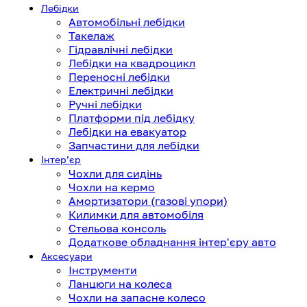
Лебідки
Автомобільні лебідки
Такелаж
Гідравлічні лебідки
Лебідки на квадроцикл
Переносні лебідки
Електричні лебідки
Ручні лебідки
Платформи під лебідку
Лебідки на евакуатор
Запчастини для лебідки
Інтерʼєр
Чохли для сидінь
Чохли на кермо
Амортизатори (газові упори)
Килимки для автомобіля
Стельова консоль
Додаткове обладнання інтер'єру авто
Аксесуари
Інструменти
Ланцюги на колеса
Чохли на запасне колесо