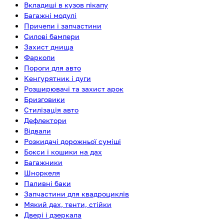
Вкладиші в кузов пікапу
Багажні модулі
Причепи і запчастини
Силові бампери
Захист днища
Фаркопи
Пороги для авто
Кенгурятник і дуги
Розширювачі та захист арок
Бризговики
Стилізація авто
Дефлектори
Відвали
Розкидачі дорожньої суміші
Бокси і кошики на дах
Багажники
Шноркеля
Паливні баки
Запчастини для квадроциклів
Мякий дах, тенти, стійки
Двері і дзеркала