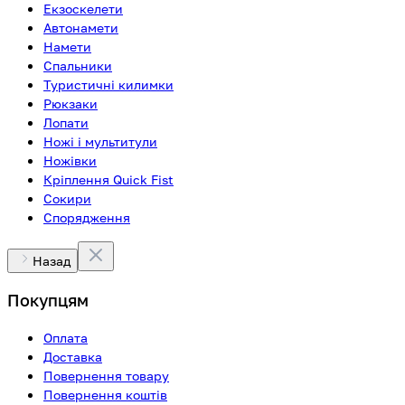
Екзоскелети
Автонамети
Намети
Спальники
Туристичні килимки
Рюкзаки
Лопати
Ножі і мультитули
Ножівки
Кріплення Quick Fist
Сокири
Спорядження
Назад
Покупцям
Оплата
Доставка
Повернення товару
Повернення коштів