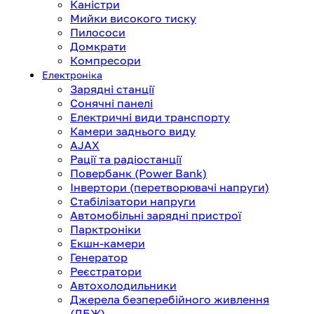
Каністри
Мийки високого тиску
Пилососи
Домкрати
Компресори
Електроніка
Зарядні станції
Сонячні панелі
Електричні види транспорту
Камери заднього виду
AJAX
Рації та радіостанції
Повербанк (Power Bank)
Інвертори (перетворювачі напруги)
Стабілізатори напруги
Автомобільні зарядні пристрої
Парктроніки
Екшн-камери
Генератор
Реєстратори
Автохолодильники
Джерела безперебійного живлення
(ДБЖ)