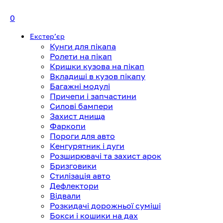
0
Екстерʼєр
Кунги для пікапа
Ролети на пікап
Кришки кузова на пікап
Вкладиші в кузов пікапу
Багажні модулі
Причепи і запчастини
Силові бампери
Захист днища
Фаркопи
Пороги для авто
Кенгурятник і дуги
Розширювачі та захист арок
Бризговики
Стилізація авто
Дефлектори
Відвали
Розкидачі дорожньої суміші
Бокси і кошики на дах