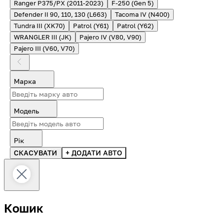
Ranger P375/PX (2011-2023)
F-250 (Gen 5)
Defender II 90, 110, 130 (L663)
Tacoma IV (N400)
Tundra III (XK70)
Patrol (Y61)
Patrol (Y62)
WRANGLER III (JK)
Pajero IV (V80, V90)
Pajero III (V60, V70)
Марка
Модель
Рік
СКАСУВАТИ
+ ДОДАТИ АВТО
Кошик