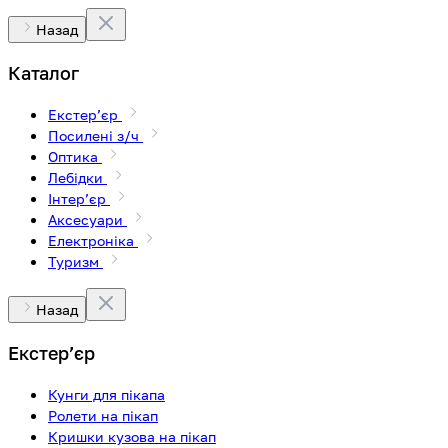
Назад
Каталог
Екстерʼєр
Посилені з/ч
Оптика
Лебідки
Інтерʼєр
Аксесуари
Електроніка
Туризм
Назад
Екстерʼєр
Кунги для пікапа
Ролети на пікап
Кришки кузова на пікап