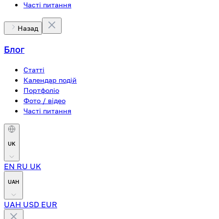
Часті питання
Назад
Блог
Статті
Календар подій
Портфоліо
Фото / відео
Часті питання
UK
EN
RU
UK
UAH
UAH
USD
EUR