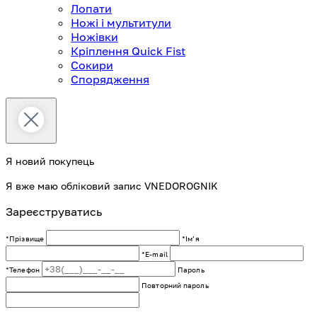
Лопати
Ножі і мультитули
Ножівки
Кріплення Quick Fist
Сокири
Спорядження
Я новий покупець
Я вже маю обліковий запис VNEDOROGNIK
Зареєструватись
*Прізвище
*Імʼя
*E-mail
*Телефон
Пароль
Повторний пароль