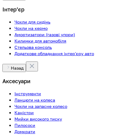
Інтерʼєр
Чохли для сидінь
Чохли на кермо
Амортизатори (газові упори)
Килимки для автомобіля
Стельова консоль
Додаткове обладнання інтер'єру авто
Назад
Аксесуари
Інструменти
Ланцюги на колеса
Чохли на запасне колесо
Каністри
Мийки високого тиску
Пилососи
Домкрати