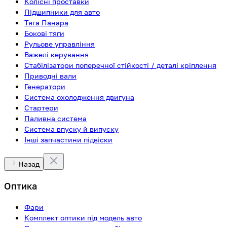
Колісні проставки
Підшипники для авто
Тяга Панара
Бокові тяги
Рульове управління
Важелі керування
Стабілізатори поперечної стійкості / деталі кріплення
Приводні вали
Генератори
Система охолодження двигуна
Стартери
Паливна система
Система впуску й випуску
Інші запчастини підвіски
Назад
Оптика
Фари
Комплект оптики під модель авто