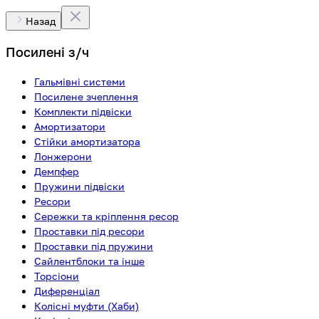
Назад
Посилені з/ч
Гальмівні системи
Посилене зчеплення
Комплекти підвіски
Амортизатори
Стійки амортизатора
Лонжерони
Демпфер
Пружини підвіски
Ресори
Сережки та кріплення ресор
Проставки під ресори
Проставки під пружини
Сайлентблоки та інше
Торсіони
Диференціал
Колісні муфти (Хаби)