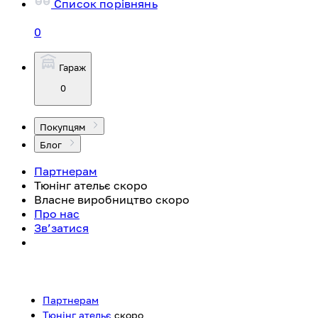
Список порівнянь
0
Гараж
0
Покупцям
Блог
Партнерам
Тюнінг ательє
скоро
Власне виробництво
скоро
Про нас
Зв’затися
Партнерам
Тюнінг ательє
скоро