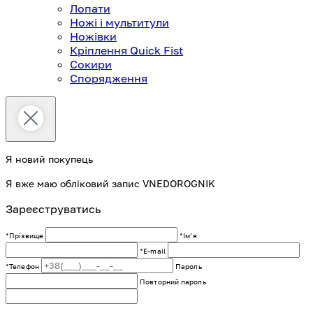
Лопати
Ножі і мультитули
Ножівки
Кріплення Quick Fist
Сокири
Спорядження
Я новий покупець
Я вже маю обліковий запис VNEDOROGNIK
Зареєструватись
*Прізвище
*Імʼя
*E-mail
*Телефон
Пароль
Повторний пароль