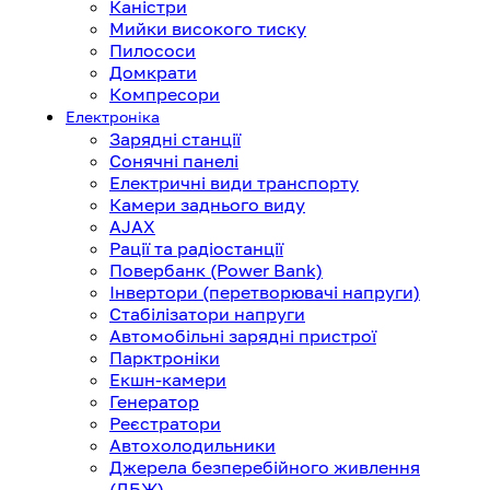
Каністри
Мийки високого тиску
Пилососи
Домкрати
Компресори
Електроніка
Зарядні станції
Сонячні панелі
Електричні види транспорту
Камери заднього виду
AJAX
Рації та радіостанції
Повербанк (Power Bank)
Інвертори (перетворювачі напруги)
Стабілізатори напруги
Автомобільні зарядні пристрої
Парктроніки
Екшн-камери
Генератор
Реєстратори
Автохолодильники
Джерела безперебійного живлення
(ДБЖ)