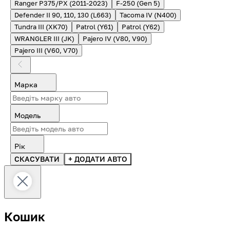
Ranger P375/PX (2011-2023)
F-250 (Gen 5)
Defender II 90, 110, 130 (L663)
Tacoma IV (N400)
Tundra III (XK70)
Patrol (Y61)
Patrol (Y62)
WRANGLER III (JK)
Pajero IV (V80, V90)
Pajero III (V60, V70)
Марка
Модель
Рік
СКАСУВАТИ
+ ДОДАТИ АВТО
Кошик