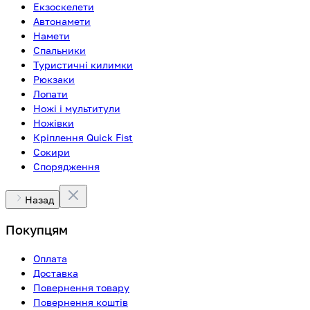
Екзоскелети
Автонамети
Намети
Спальники
Туристичні килимки
Рюкзаки
Лопати
Ножі і мультитули
Ножівки
Кріплення Quick Fist
Сокири
Спорядження
Назад
Покупцям
Оплата
Доставка
Повернення товару
Повернення коштів