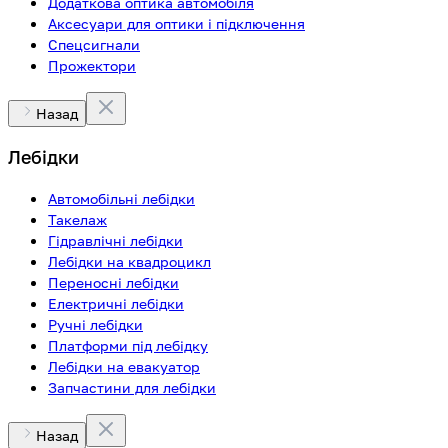
Додаткова оптика автомобіля
Аксесуари для оптики і підключення
Спецсигнали
Прожектори
Назад
Лебідки
Автомобільні лебідки
Такелаж
Гідравлічні лебідки
Лебідки на квадроцикл
Переносні лебідки
Електричні лебідки
Ручні лебідки
Платформи під лебідку
Лебідки на евакуатор
Запчастини для лебідки
Назад