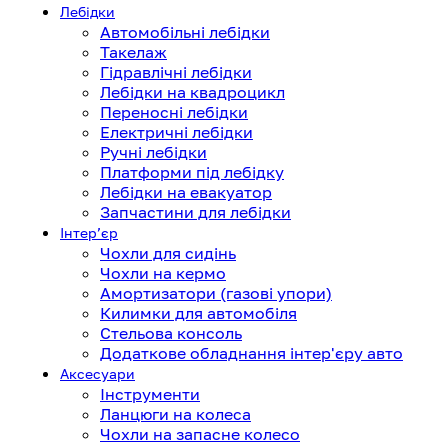
Лебідки
Автомобільні лебідки
Такелаж
Гідравлічні лебідки
Лебідки на квадроцикл
Переносні лебідки
Електричні лебідки
Ручні лебідки
Платформи під лебідку
Лебідки на евакуатор
Запчастини для лебідки
Інтерʼєр
Чохли для сидінь
Чохли на кермо
Амортизатори (газові упори)
Килимки для автомобіля
Стельова консоль
Додаткове обладнання інтер'єру авто
Аксесуари
Інструменти
Ланцюги на колеса
Чохли на запасне колесо