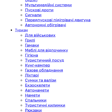
Мультимедійні системи
Пускові дроти
Сигнали
Передпускові підігрівачі двигуна
Автономні обігрівачі
Туризм
Для військових
Грилі
Гамаки
Меблі для відпочинку
Гігієна
Туристичний посуд
Кунг-кемпер
Газове обладнання
Ліхтарі
Сумки та валізи
Екзоскелети
Автонамети
Намети
Спальники
Туристичні килимки
Рюкзаки