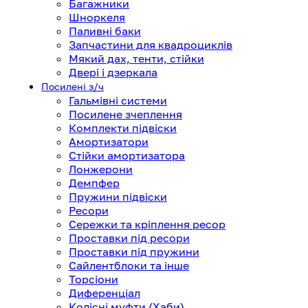
Багажники
Шноркеля
Паливні баки
Запчастини для квадроциклів
Мякий дах, тенти, стійки
Двері і дзеркала
Посилені з/ч
Гальмівні системи
Посилене зчеплення
Комплекти підвіски
Амортизатори
Стійки амортизатора
Лонжерони
Демпфер
Пружини підвіски
Ресори
Сережки та кріплення ресор
Проставки під ресори
Проставки під пружини
Сайлентблоки та інше
Торсіони
Диференціал
Колісні муфти (Хаби)