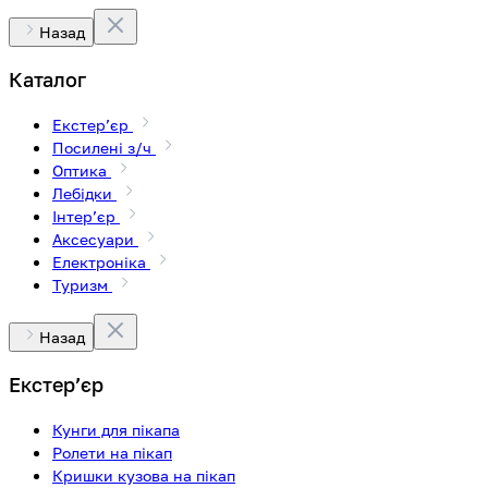
Назад
Каталог
Екстерʼєр
Посилені з/ч
Оптика
Лебідки
Інтерʼєр
Аксесуари
Електроніка
Туризм
Назад
Екстерʼєр
Кунги для пікапа
Ролети на пікап
Кришки кузова на пікап