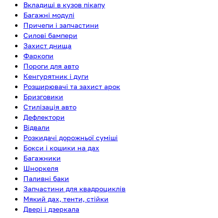
Вкладиші в кузов пікапу
Багажні модулі
Причепи і запчастини
Силові бампери
Захист днища
Фаркопи
Пороги для авто
Кенгурятник і дуги
Розширювачі та захист арок
Бризговики
Стилізація авто
Дефлектори
Відвали
Розкидачі дорожньої суміші
Бокси і кошики на дах
Багажники
Шноркеля
Паливні баки
Запчастини для квадроциклів
Мякий дах, тенти, стійки
Двері і дзеркала