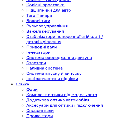
Колісні проставки
Підшипники для авто
Тяга Панара
Бокові тяги
Рульове управління
Важелі керування
Стабілізатори поперечної стійкості /
деталі кріплення
Приводні вали
Генератори
Система охолодження двигуна
Стартери
Паливна система
Система впуску й випуску
Інші запчастини підвіски
Оптика
Фари
Комплект оптики під модель авто
Додаткова оптика автомобіля
Аксесуари для оптики і підключення
Спецсигнали
Прожектори