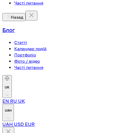
Часті питання
Назад
Блог
Статті
Календар подій
Портфоліо
Фото / відео
Часті питання
UK
EN
RU
UK
UAH
UAH
USD
EUR