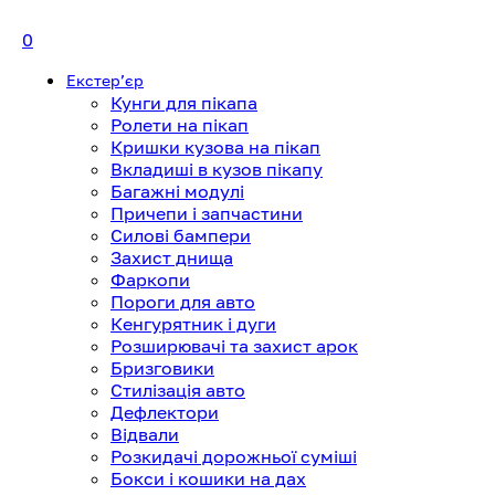
0
Екстерʼєр
Кунги для пікапа
Ролети на пікап
Кришки кузова на пікап
Вкладиші в кузов пікапу
Багажні модулі
Причепи і запчастини
Силові бампери
Захист днища
Фаркопи
Пороги для авто
Кенгурятник і дуги
Розширювачі та захист арок
Бризговики
Стилізація авто
Дефлектори
Відвали
Розкидачі дорожньої суміші
Бокси і кошики на дах