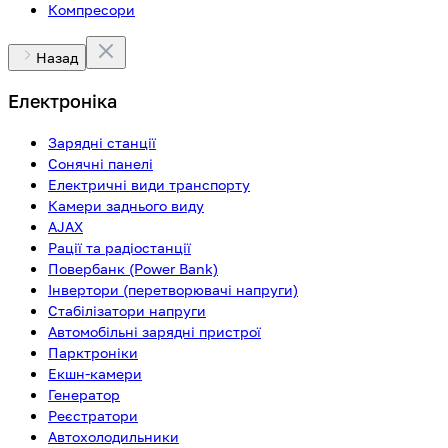
Компресори
Назад
Електроніка
Зарядні станції
Сонячні панелі
Електричні види транспорту
Камери заднього виду
AJAX
Рації та радіостанції
Повербанк (Power Bank)
Інвертори (перетворювачі напруги)
Стабілізатори напруги
Автомобільні зарядні пристрої
Парктроніки
Екшн-камери
Генератор
Реєстратори
Автохолодильники