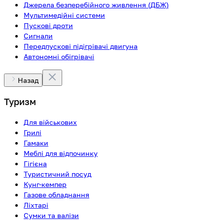
Джерела безперебійного живлення (ДБЖ)
Мультимедійні системи
Пускові дроти
Сигнали
Передпускові підігрівачі двигуна
Автономні обігрівачі
Назад
Туризм
Для військових
Грилі
Гамаки
Меблі для відпочинку
Гігієна
Туристичний посуд
Кунг-кемпер
Газове обладнання
Ліхтарі
Сумки та валізи