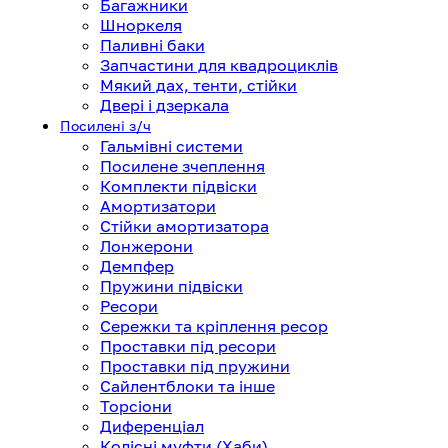
Багажники
Шноркеля
Паливні баки
Запчастини для квадроциклів
Мякий дах, тенти, стійки
Двері і дзеркала
Посилені з/ч
Гальмівні системи
Посилене зчеплення
Комплекти підвіски
Амортизатори
Стійки амортизатора
Лонжерони
Демпфер
Пружини підвіски
Ресори
Сережки та кріплення ресор
Проставки під ресори
Проставки під пружини
Сайлентблоки та інше
Торсіони
Диференціал
Колісні муфти (Хаби)