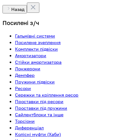
Назад
Посилені з/ч
Гальмівні системи
Посилене зчеплення
Комплекти підвіски
Амортизатори
Стійки амортизатора
Лонжерони
Демпфер
Пружини підвіски
Ресори
Сережки та кріплення ресор
Проставки під ресори
Проставки під пружини
Сайлентблоки та інше
Торсіони
Диференціал
Колісні муфти (Хаби)