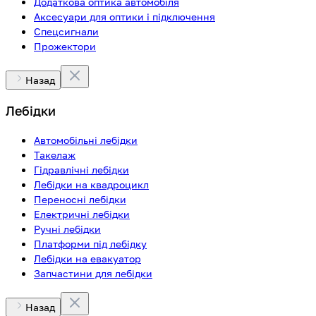
Додаткова оптика автомобіля
Аксесуари для оптики і підключення
Спецсигнали
Прожектори
Назад
Лебідки
Автомобільні лебідки
Такелаж
Гідравлічні лебідки
Лебідки на квадроцикл
Переносні лебідки
Електричні лебідки
Ручні лебідки
Платформи під лебідку
Лебідки на евакуатор
Запчастини для лебідки
Назад