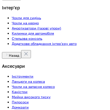
Інтерʼєр
Чохли для сидінь
Чохли на кермо
Амортизатори (газові упори)
Килимки для автомобіля
Стельова консоль
Додаткове обладнання інтер'єру авто
Назад
Аксесуари
Інструменти
Ланцюги на колеса
Чохли на запасне колесо
Каністри
Мийки високого тиску
Пилососи
Домкрати