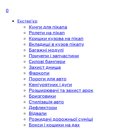
0
Екстерʼєр
Кунги для пікапа
Ролети на пікап
Кришки кузова на пікап
Вкладиші в кузов пікапу
Багажні модулі
Причепи і запчастини
Силові бампери
Захист днища
Фаркопи
Пороги для авто
Кенгурятник і дуги
Розширювачі та захист арок
Бризговики
Стилізація авто
Дефлектори
Відвали
Розкидачі дорожньої суміші
Бокси і кошики на дах