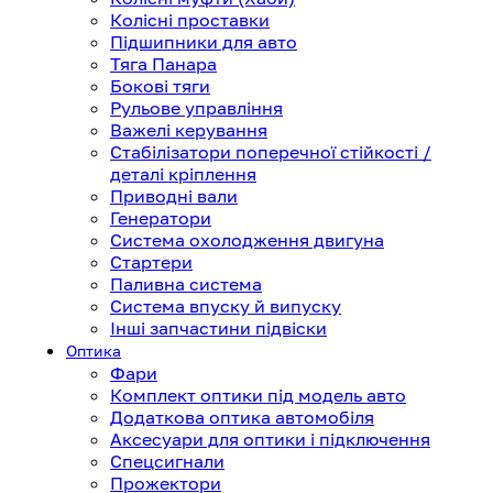
Колісні проставки
Підшипники для авто
Тяга Панара
Бокові тяги
Рульове управління
Важелі керування
Стабілізатори поперечної стійкості /
деталі кріплення
Приводні вали
Генератори
Система охолодження двигуна
Стартери
Паливна система
Система впуску й випуску
Інші запчастини підвіски
Оптика
Фари
Комплект оптики під модель авто
Додаткова оптика автомобіля
Аксесуари для оптики і підключення
Спецсигнали
Прожектори