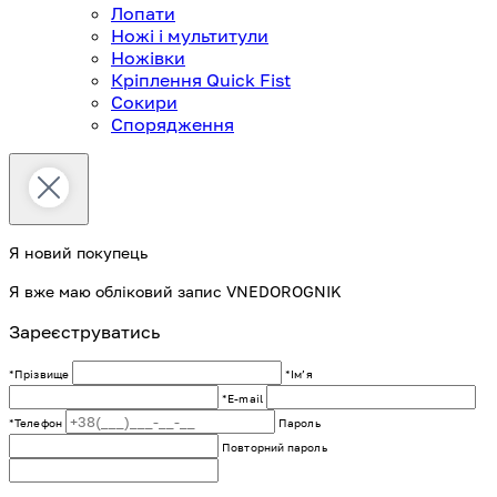
Лопати
Ножі і мультитули
Ножівки
Кріплення Quick Fist
Сокири
Спорядження
Я новий покупець
Я вже маю обліковий запис VNEDOROGNIK
Зареєструватись
*Прізвище
*Імʼя
*E-mail
*Телефон
Пароль
Повторний пароль