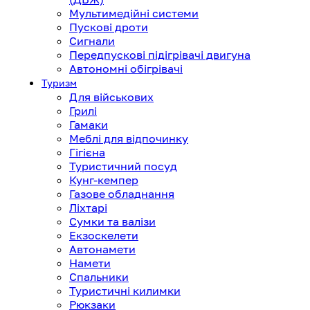
Мультимедійні системи
Пускові дроти
Сигнали
Передпускові підігрівачі двигуна
Автономні обігрівачі
Туризм
Для військових
Грилі
Гамаки
Меблі для відпочинку
Гігієна
Туристичний посуд
Кунг-кемпер
Газове обладнання
Ліхтарі
Сумки та валізи
Екзоскелети
Автонамети
Намети
Спальники
Туристичні килимки
Рюкзаки