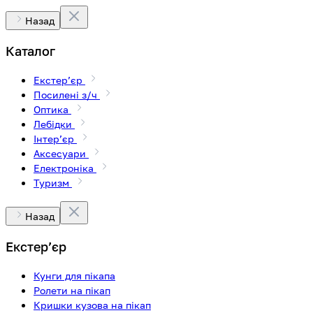
Назад
Каталог
Екстерʼєр
Посилені з/ч
Оптика
Лебідки
Інтерʼєр
Аксесуари
Електроніка
Туризм
Назад
Екстерʼєр
Кунги для пікапа
Ролети на пікап
Кришки кузова на пікап