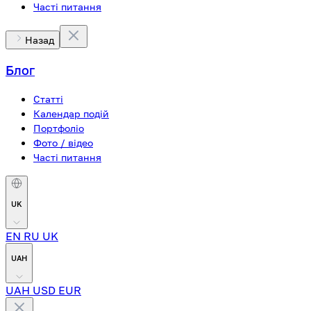
Часті питання
Назад
Блог
Статті
Календар подій
Портфоліо
Фото / відео
Часті питання
UK
EN
RU
UK
UAH
UAH
USD
EUR