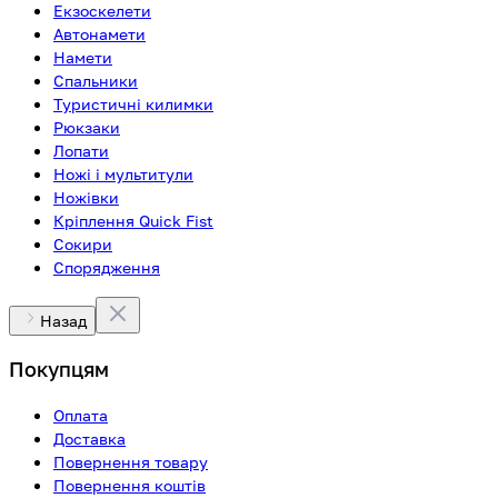
Екзоскелети
Автонамети
Намети
Спальники
Туристичні килимки
Рюкзаки
Лопати
Ножі і мультитули
Ножівки
Кріплення Quick Fist
Сокири
Спорядження
Назад
Покупцям
Оплата
Доставка
Повернення товару
Повернення коштів