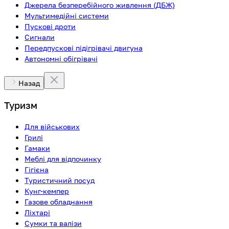
Джерела безперебійного живлення (ДБЖ)
Мультимедійні системи
Пускові дроти
Сигнали
Передпускові підігрівачі двигуна
Автономні обігрівачі
Назад
Туризм
Для військових
Грилі
Гамаки
Меблі для відпочинку
Гігієна
Туристичний посуд
Кунг-кемпер
Газове обладнання
Ліхтарі
Сумки та валізи