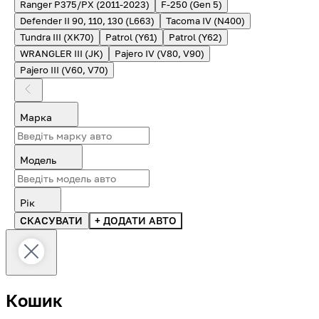
Ranger P375/PX (2011-2023)
F-250 (Gen 5)
Defender II 90, 110, 130 (L663)
Tacoma IV (N400)
Tundra III (XK70)
Patrol (Y61)
Patrol (Y62)
WRANGLER III (JK)
Pajero IV (V80, V90)
Pajero III (V60, V70)
Марка
Модель
Рік
СКАСУВАТИ
+ ДОДАТИ АВТО
Кошик