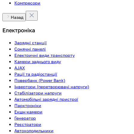
Компресори
Назад
Електроніка
Зарядні станції
Сонячні панелі
Електричні види транспорту
Камери заднього виду
AJAX
Рації та радіостанції
Повербанк (Power Bank)
Інвертори (перетворювачі напруги)
Стабілізатори напруги
Автомобільні зарядні пристрої
Парктроніки
Екшн-камери
Генератор
Реєстратори
Автохолодильники