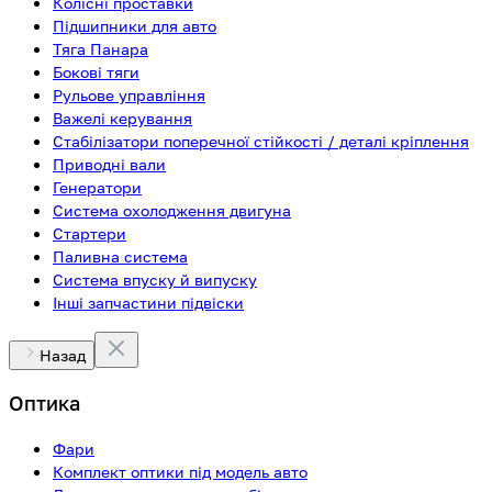
Колісні проставки
Підшипники для авто
Тяга Панара
Бокові тяги
Рульове управління
Важелі керування
Стабілізатори поперечної стійкості / деталі кріплення
Приводні вали
Генератори
Система охолодження двигуна
Стартери
Паливна система
Система впуску й випуску
Інші запчастини підвіски
Назад
Оптика
Фари
Комплект оптики під модель авто