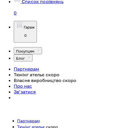
Список порівнянь
0
Гараж
0
Покупцям
Блог
Партнерам
Тюнінг ательє
скоро
Власне виробництво
скоро
Про нас
Зв’затися
Партнерам
Тюнінг ательє
скоро