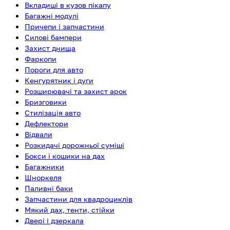
Вкладиші в кузов пікапу
Багажні модулі
Причепи і запчастини
Силові бампери
Захист днища
Фаркопи
Пороги для авто
Кенгурятник і дуги
Розширювачі та захист арок
Бризговики
Стилізація авто
Дефлектори
Відвали
Розкидачі дорожньої суміші
Бокси і кошики на дах
Багажники
Шноркеля
Паливні баки
Запчастини для квадроциклів
Мякий дах, тенти, стійки
Двері і дзеркала