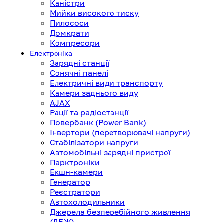
Каністри
Мийки високого тиску
Пилососи
Домкрати
Компресори
Електроніка
Зарядні станції
Сонячні панелі
Електричні види транспорту
Камери заднього виду
AJAX
Рації та радіостанції
Повербанк (Power Bank)
Інвертори (перетворювачі напруги)
Стабілізатори напруги
Автомобільні зарядні пристрої
Парктроніки
Екшн-камери
Генератор
Реєстратори
Автохолодильники
Джерела безперебійного живлення
(ДБЖ)