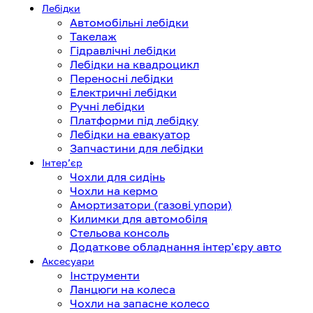
Лебідки
Автомобільні лебідки
Такелаж
Гідравлічні лебідки
Лебідки на квадроцикл
Переносні лебідки
Електричні лебідки
Ручні лебідки
Платформи під лебідку
Лебідки на евакуатор
Запчастини для лебідки
Інтерʼєр
Чохли для сидінь
Чохли на кермо
Амортизатори (газові упори)
Килимки для автомобіля
Стельова консоль
Додаткове обладнання інтер'єру авто
Аксесуари
Інструменти
Ланцюги на колеса
Чохли на запасне колесо