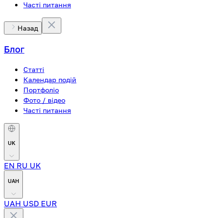
Часті питання
Назад
Блог
Статті
Календар подій
Портфоліо
Фото / відео
Часті питання
UK
EN
RU
UK
UAH
UAH
USD
EUR