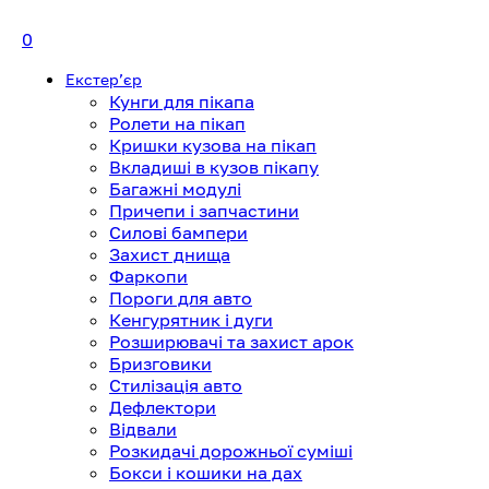
0
Екстерʼєр
Кунги для пікапа
Ролети на пікап
Кришки кузова на пікап
Вкладиші в кузов пікапу
Багажні модулі
Причепи і запчастини
Силові бампери
Захист днища
Фаркопи
Пороги для авто
Кенгурятник і дуги
Розширювачі та захист арок
Бризговики
Стилізація авто
Дефлектори
Відвали
Розкидачі дорожньої суміші
Бокси і кошики на дах