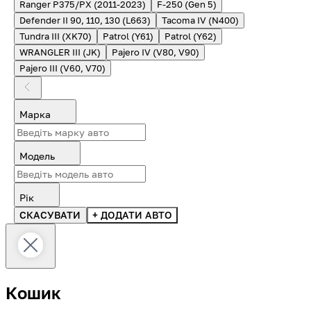
Ranger P375/PX (2011-2023)
F-250 (Gen 5)
Defender II 90, 110, 130 (L663)
Tacoma IV (N400)
Tundra III (XK70)
Patrol (Y61)
Patrol (Y62)
WRANGLER III (JK)
Pajero IV (V80, V90)
Pajero III (V60, V70)
Марка
Модель
Рік
СКАСУВАТИ
+ ДОДАТИ АВТО
Кошик