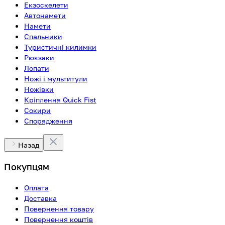
Екзоскелети
Автонамети
Намети
Спальники
Туристичні килимки
Рюкзаки
Лопати
Ножі і мультитули
Ножівки
Кріплення Quick Fist
Сокири
Спорядження
Назад
Покупцям
Оплата
Доставка
Повернення товару
Повернення коштів