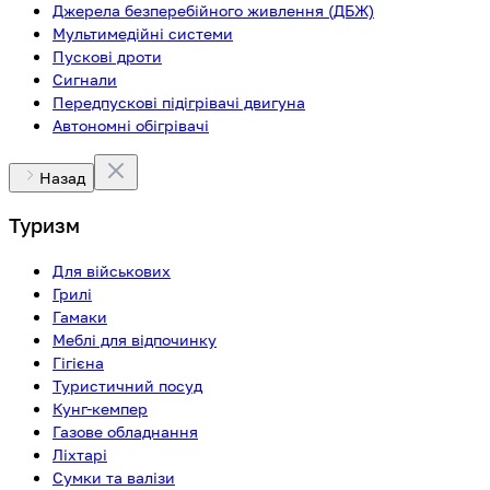
Джерела безперебійного живлення (ДБЖ)
Мультимедійні системи
Пускові дроти
Сигнали
Передпускові підігрівачі двигуна
Автономні обігрівачі
Назад
Туризм
Для військових
Грилі
Гамаки
Меблі для відпочинку
Гігієна
Туристичний посуд
Кунг-кемпер
Газове обладнання
Ліхтарі
Сумки та валізи