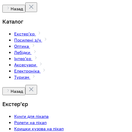
Назад
Каталог
Екстерʼєр
Посилені з/ч
Оптика
Лебідки
Інтерʼєр
Аксесуари
Електроніка
Туризм
Назад
Екстерʼєр
Кунги для пікапа
Ролети на пікап
Кришки кузова на пікап