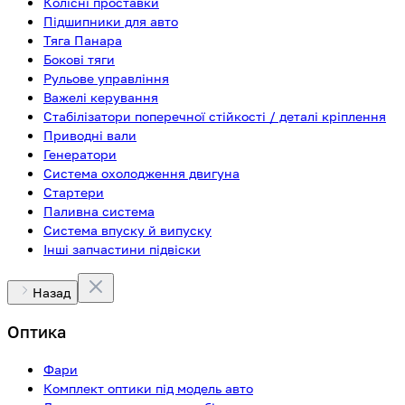
Колісні проставки
Підшипники для авто
Тяга Панара
Бокові тяги
Рульове управління
Важелі керування
Стабілізатори поперечної стійкості / деталі кріплення
Приводні вали
Генератори
Система охолодження двигуна
Стартери
Паливна система
Система впуску й випуску
Інші запчастини підвіски
Назад
Оптика
Фари
Комплект оптики під модель авто