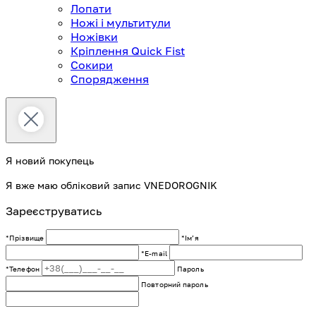
Лопати
Ножі і мультитули
Ножівки
Кріплення Quick Fist
Сокири
Спорядження
Я новий покупець
Я вже маю обліковий запис VNEDOROGNIK
Зареєструватись
*Прізвище
*Імʼя
*E-mail
*Телефон
Пароль
Повторний пароль