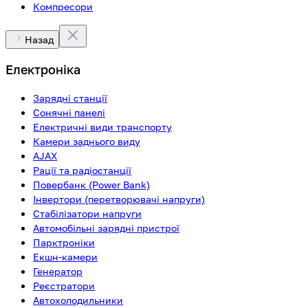
Компресори
Назад
Електроніка
Зарядні станції
Сонячні панелі
Електричні види транспорту
Камери заднього виду
AJAX
Рації та радіостанції
Повербанк (Power Bank)
Інвертори (перетворювачі напруги)
Стабілізатори напруги
Автомобільні зарядні пристрої
Парктроніки
Екшн-камери
Генератор
Реєстратори
Автохолодильники