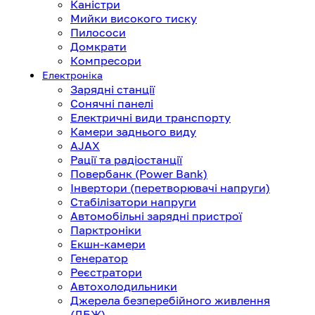
Каністри
Мийки високого тиску
Пилососи
Домкрати
Компресори
Електроніка
Зарядні станції
Сонячні панелі
Електричні види транспорту
Камери заднього виду
AJAX
Рації та радіостанції
Повербанк (Power Bank)
Інвертори (перетворювачі напруги)
Стабілізатори напруги
Автомобільні зарядні пристрої
Парктроніки
Екшн-камери
Генератор
Реєстратори
Автохолодильники
Джерела безперебійного живлення
(ДБЖ)