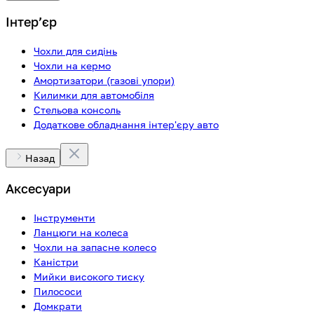
Інтерʼєр
Чохли для сидінь
Чохли на кермо
Амортизатори (газові упори)
Килимки для автомобіля
Стельова консоль
Додаткове обладнання інтер'єру авто
Назад
Аксесуари
Інструменти
Ланцюги на колеса
Чохли на запасне колесо
Каністри
Мийки високого тиску
Пилососи
Домкрати