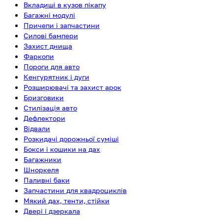
Вкладиші в кузов пікапу
Багажні модулі
Причепи і запчастини
Силові бампери
Захист днища
Фаркопи
Пороги для авто
Кенгурятник і дуги
Розширювачі та захист арок
Бризговики
Стилізація авто
Дефлектори
Відвали
Розкидачі дорожньої суміші
Бокси і кошики на дах
Багажники
Шноркеля
Паливні баки
Запчастини для квадроциклів
Мякий дах, тенти, стійки
Двері і дзеркала