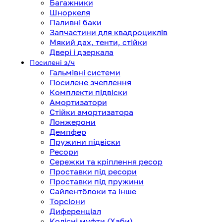
Багажники
Шноркеля
Паливні баки
Запчастини для квадроциклів
Мякий дах, тенти, стійки
Двері і дзеркала
Посилені з/ч
Гальмівні системи
Посилене зчеплення
Комплекти підвіски
Амортизатори
Стійки амортизатора
Лонжерони
Демпфер
Пружини підвіски
Ресори
Сережки та кріплення ресор
Проставки під ресори
Проставки під пружини
Сайлентблоки та інше
Торсіони
Диференціал
Колісні муфти (Хаби)