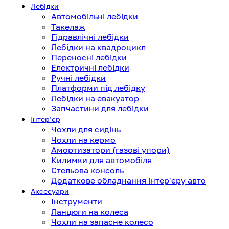
Лебідки
Автомобільні лебідки
Такелаж
Гідравлічні лебідки
Лебідки на квадроцикл
Переносні лебідки
Електричні лебідки
Ручні лебідки
Платформи під лебідку
Лебідки на евакуатор
Запчастини для лебідки
Інтерʼєр
Чохли для сидінь
Чохли на кермо
Амортизатори (газові упори)
Килимки для автомобіля
Стельова консоль
Додаткове обладнання інтер'єру авто
Аксесуари
Інструменти
Ланцюги на колеса
Чохли на запасне колесо