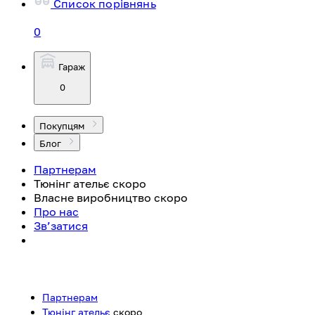
Список порівнянь
0
Гараж
0
Покупцям
Блог
Партнерам
Тюнінг ательє
скоро
Власне виробництво
скоро
Про нас
Зв’затися
Партнерам
Тюнінг ательє
скоро