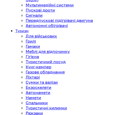
Мультимедійні системи
Пускові дроти
Сигнали
Передпускові підігрівачі двигуна
Автономні обігрівачі
Туризм
Для військових
Грилі
Гамаки
Меблі для відпочинку
Гігієна
Туристичний посуд
Кунг-кемпер
Газове обладнання
Ліхтарі
Сумки та валізи
Екзоскелети
Автонамети
Намети
Спальники
Туристичні килимки
Рюкзаки