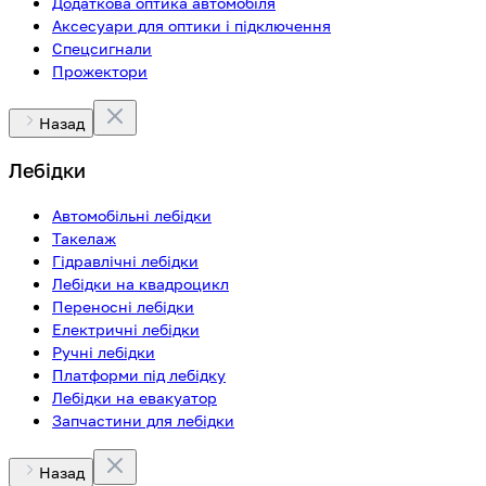
Додаткова оптика автомобіля
Аксесуари для оптики і підключення
Спецсигнали
Прожектори
Назад
Лебідки
Автомобільні лебідки
Такелаж
Гідравлічні лебідки
Лебідки на квадроцикл
Переносні лебідки
Електричні лебідки
Ручні лебідки
Платформи під лебідку
Лебідки на евакуатор
Запчастини для лебідки
Назад