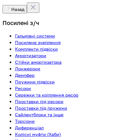
Назад
Посилені з/ч
Гальмівні системи
Посилене зчеплення
Комплекти підвіски
Амортизатори
Стійки амортизатора
Лонжерони
Демпфер
Пружини підвіски
Ресори
Сережки та кріплення ресор
Проставки під ресори
Проставки під пружини
Сайлентблоки та інше
Торсіони
Диференціал
Колісні муфти (Хаби)