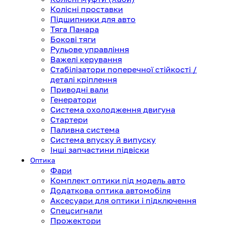
Колісні проставки
Підшипники для авто
Тяга Панара
Бокові тяги
Рульове управління
Важелі керування
Стабілізатори поперечної стійкості /
деталі кріплення
Приводні вали
Генератори
Система охолодження двигуна
Стартери
Паливна система
Система впуску й випуску
Інші запчастини підвіски
Оптика
Фари
Комплект оптики під модель авто
Додаткова оптика автомобіля
Аксесуари для оптики і підключення
Спецсигнали
Прожектори