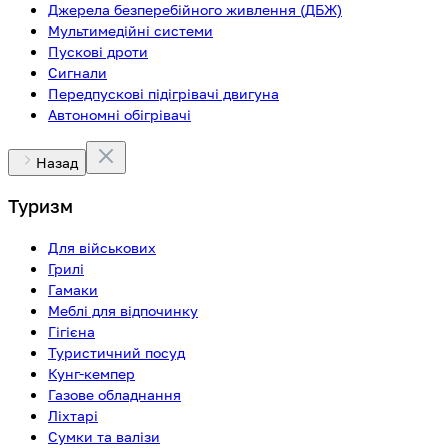
Джерела безперебійного живлення (ДБЖ)
Мультимедійні системи
Пускові дроти
Сигнали
Передпускові підігрівачі двигуна
Автономні обігрівачі
Назад
Туризм
Для військових
Грилі
Гамаки
Меблі для відпочинку
Гігієна
Туристичний посуд
Кунг-кемпер
Газове обладнання
Ліхтарі
Сумки та валізи