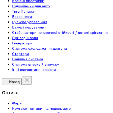
Колісні проставки
Підшипники для авто
Тяга Панара
Бокові тяги
Рульове управління
Важелі керування
Стабілізатори поперечної стійкості / деталі кріплення
Приводні вали
Генератори
Система охолодження двигуна
Стартери
Паливна система
Система впуску й випуску
Інші запчастини підвіски
Назад
Оптика
Фари
Комплект оптики під модель авто