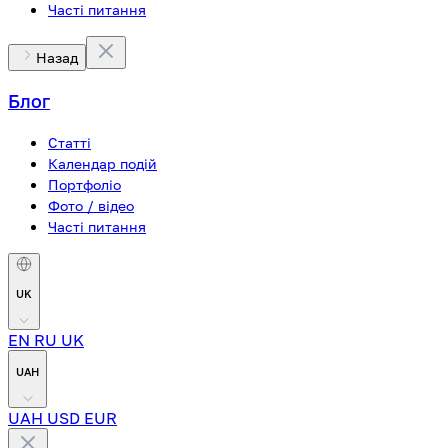
Часті питання
Назад
Блог
Статті
Календар подій
Портфоліо
Фото / відео
Часті питання
UK
EN
RU
UK
UAH
UAH
USD
EUR