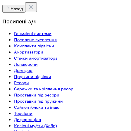
Назад
Посилені з/ч
Гальмівні системи
Посилене зчеплення
Комплекти підвіски
Амортизатори
Стійки амортизатора
Лонжерони
Демпфер
Пружини підвіски
Ресори
Сережки та кріплення ресор
Проставки під ресори
Проставки під пружини
Сайлентблоки та інше
Торсіони
Диференціал
Колісні муфти (Хаби)