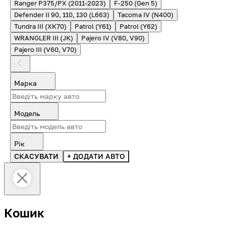
Ranger P375/PX (2011-2023)
F-250 (Gen 5)
Defender II 90, 110, 130 (L663)
Tacoma IV (N400)
Tundra III (XK70)
Patrol (Y61)
Patrol (Y62)
WRANGLER III (JK)
Pajero IV (V80, V90)
Pajero III (V60, V70)
Марка
Модель
Рік
СКАСУВАТИ
+ ДОДАТИ АВТО
Кошик