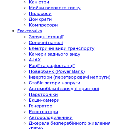
Каністри
Мийки високого тиску
Пилососи
Домкрати
Компресори
Електроніка
Зарядні станції
Сонячні панелі
Електричні види транспорту
Камери заднього виду
AJAX
Рації та радіостанції
Повербанк (Power Bank)
Інвертори (перетворювачі напруги)
Стабілізатори напруги
Автомобільні зарядні пристрої
Парктроніки
Екшн-камери
Генератор
Реєстратори
Автохолодильники
Джерела безперебійного живлення
(ДБЖ)