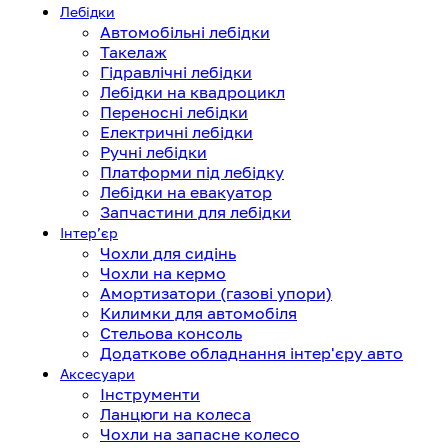
Лебідки
Автомобільні лебідки
Такелаж
Гідравлічні лебідки
Лебідки на квадроцикл
Переносні лебідки
Електричні лебідки
Ручні лебідки
Платформи під лебідку
Лебідки на евакуатор
Запчастини для лебідки
Інтерʼєр
Чохли для сидінь
Чохли на кермо
Амортизатори (газові упори)
Килимки для автомобіля
Стельова консоль
Додаткове обладнання інтер'єру авто
Аксесуари
Інструменти
Ланцюги на колеса
Чохли на запасне колесо