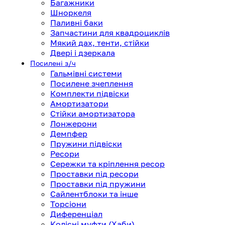
Багажники
Шноркеля
Паливні баки
Запчастини для квадроциклів
Мякий дах, тенти, стійки
Двері і дзеркала
Посилені з/ч
Гальмівні системи
Посилене зчеплення
Комплекти підвіски
Амортизатори
Стійки амортизатора
Лонжерони
Демпфер
Пружини підвіски
Ресори
Сережки та кріплення ресор
Проставки під ресори
Проставки під пружини
Сайлентблоки та інше
Торсіони
Диференціал
Колісні муфти (Хаби)