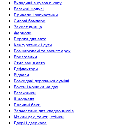
Вкладиші в кузов пікапу
Багажні модулі
Причепи і запчастини
Силові бампери
Захист днища
Фаркопи
Пороги для авто
Кенгурятник і дуги
Розширювачі та захист арок
Бризговики
Стилізація авто
Дефлектори
Відвали
Розкидачі дорожньої суміші
Бокси і кошики на дах
Багажники
Шноркеля
Паливні баки
Запчастини для квадроциклів
Мякий дах, тенти, стійки
Двері і дзеркала