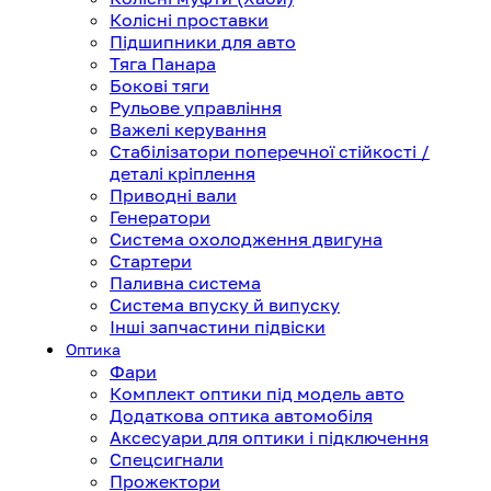
Колісні проставки
Підшипники для авто
Тяга Панара
Бокові тяги
Рульове управління
Важелі керування
Стабілізатори поперечної стійкості /
деталі кріплення
Приводні вали
Генератори
Система охолодження двигуна
Стартери
Паливна система
Система впуску й випуску
Інші запчастини підвіски
Оптика
Фари
Комплект оптики під модель авто
Додаткова оптика автомобіля
Аксесуари для оптики і підключення
Спецсигнали
Прожектори