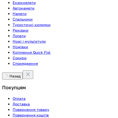
Екзоскелети
Автонамети
Намети
Спальники
Туристичні килимки
Рюкзаки
Лопати
Ножі і мультитули
Ножівки
Кріплення Quick Fist
Сокири
Спорядження
Назад
Покупцям
Оплата
Доставка
Повернення товару
Повернення коштів