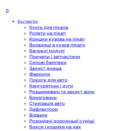
0
Екстерʼєр
Кунги для пікапа
Ролети на пікап
Кришки кузова на пікап
Вкладиші в кузов пікапу
Багажні модулі
Причепи і запчастини
Силові бампери
Захист днища
Фаркопи
Пороги для авто
Кенгурятник і дуги
Розширювачі та захист арок
Бризговики
Стилізація авто
Дефлектори
Відвали
Розкидачі дорожньої суміші
Бокси і кошики на дах