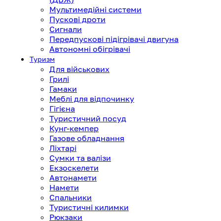
Мультимедійні системи
Пускові дроти
Сигнали
Передпускові підігрівачі двигуна
Автономні обігрівачі
Туризм
Для військових
Грилі
Гамаки
Меблі для відпочинку
Гігієна
Туристичний посуд
Кунг-кемпер
Газове обладнання
Ліхтарі
Сумки та валізи
Екзоскелети
Автонамети
Намети
Спальники
Туристичні килимки
Рюкзаки