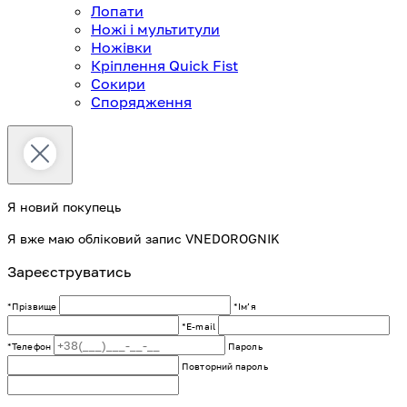
Лопати
Ножі і мультитули
Ножівки
Кріплення Quick Fist
Сокири
Спорядження
Я новий покупець
Я вже маю обліковий запис VNEDOROGNIK
Зареєструватись
*Прізвище
*Імʼя
*E-mail
*Телефон
Пароль
Повторний пароль