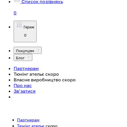
Список порівнянь
0
Гараж
0
Покупцям
Блог
Партнерам
Тюнінг ательє
скоро
Власне виробництво
скоро
Про нас
Зв’затися
Партнерам
Тюнінг ательє
скоро