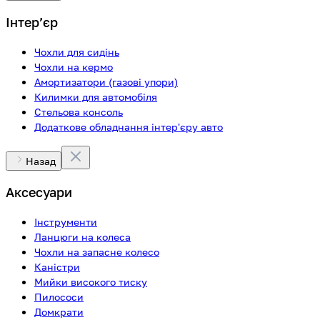
Інтерʼєр
Чохли для сидінь
Чохли на кермо
Амортизатори (газові упори)
Килимки для автомобіля
Стельова консоль
Додаткове обладнання інтер'єру авто
Назад
Аксесуари
Інструменти
Ланцюги на колеса
Чохли на запасне колесо
Каністри
Мийки високого тиску
Пилососи
Домкрати