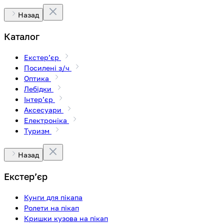
Назад
Каталог
Екстерʼєр
Посилені з/ч
Оптика
Лебідки
Інтерʼєр
Аксесуари
Електроніка
Туризм
Назад
Екстерʼєр
Кунги для пікапа
Ролети на пікап
Кришки кузова на пікап