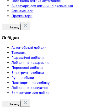
Додаткова оптика автомобіля
Аксесуари для оптики і підключення
Спецсигнали
Прожектори
Назад
Лебідки
Автомобільні лебідки
Такелаж
Гідравлічні лебідки
Лебідки на квадроцикл
Переносні лебідки
Електричні лебідки
Ручні лебідки
Платформи під лебідку
Лебідки на евакуатор
Запчастини для лебідки
Назад