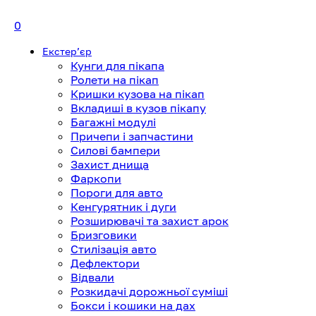
0
Екстерʼєр
Кунги для пікапа
Ролети на пікап
Кришки кузова на пікап
Вкладиші в кузов пікапу
Багажні модулі
Причепи і запчастини
Силові бампери
Захист днища
Фаркопи
Пороги для авто
Кенгурятник і дуги
Розширювачі та захист арок
Бризговики
Стилізація авто
Дефлектори
Відвали
Розкидачі дорожньої суміші
Бокси і кошики на дах