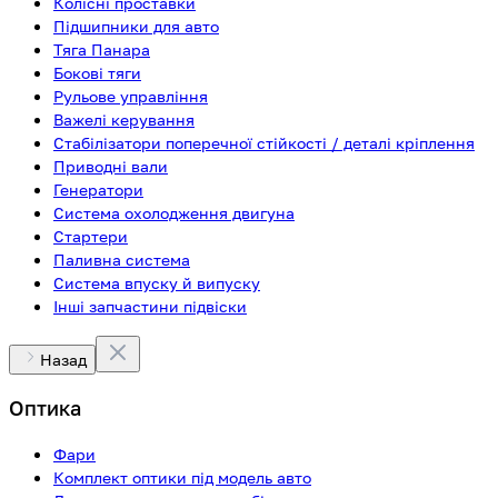
Колісні проставки
Підшипники для авто
Тяга Панара
Бокові тяги
Рульове управління
Важелі керування
Стабілізатори поперечної стійкості / деталі кріплення
Приводні вали
Генератори
Система охолодження двигуна
Стартери
Паливна система
Система впуску й випуску
Інші запчастини підвіски
Назад
Оптика
Фари
Комплект оптики під модель авто