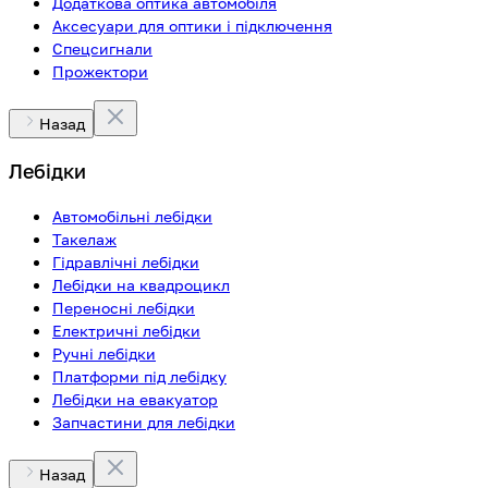
Додаткова оптика автомобіля
Аксесуари для оптики і підключення
Спецсигнали
Прожектори
Назад
Лебідки
Автомобільні лебідки
Такелаж
Гідравлічні лебідки
Лебідки на квадроцикл
Переносні лебідки
Електричні лебідки
Ручні лебідки
Платформи під лебідку
Лебідки на евакуатор
Запчастини для лебідки
Назад