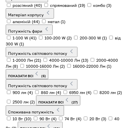
розсіяний
(40)
спрямований
(19)
комбо
(3)
Матеріал корпусу
алюміній
(44)
метал
(1)
Потужність фари
1-100 W
(41)
100-200 W
(2)
200-300 W
(1)
від
300 W
(1)
Потужність світлового потоку
1-2000 Лм
(21)
4000-10000 Лм
(13)
2000-4000
Лм
(8)
10000-16000 Лм
(2)
16000-22000 Лм
(1)
ПОКАЗАТИ ВСІ
(6)
Потужність світлового потоку
900 лм
(4)
860 лм
(4)
6950 лм
(4)
8200 лм
(2)
2500 лм
(2)
ПОКАЗАТИ ВСІ
(27)
Споживана потужність
10 Вт
(10)
90 Вт
(4)
74 Вт
(4)
20 Вт
(3)
40