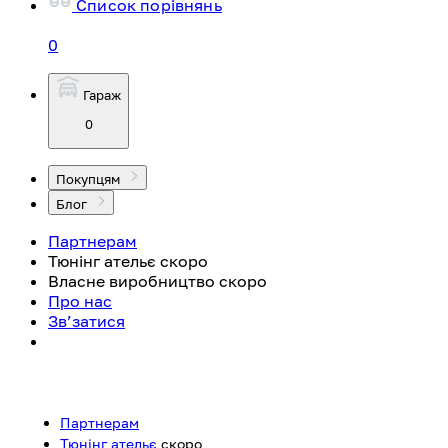
Список порівнянь
0
Гараж
0
Покупцям
Блог
Партнерам
Тюнінг ательє
скоро
Власне виробництво
скоро
Про нас
Зв’затися
Партнерам
Тюнінг ательє
скоро