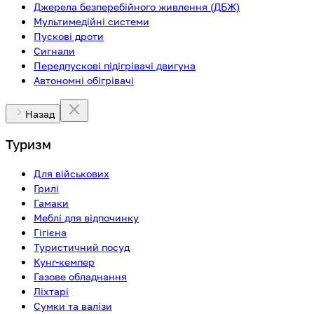
Джерела безперебійного живлення (ДБЖ)
Мультимедійні системи
Пускові дроти
Сигнали
Передпускові підігрівачі двигуна
Автономні обігрівачі
Назад
Туризм
Для військових
Грилі
Гамаки
Меблі для відпочинку
Гігієна
Туристичний посуд
Кунг-кемпер
Газове обладнання
Ліхтарі
Сумки та валізи