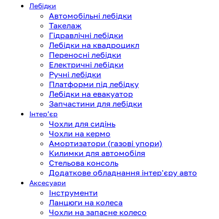
Лебідки
Автомобільні лебідки
Такелаж
Гідравлічні лебідки
Лебідки на квадроцикл
Переносні лебідки
Електричні лебідки
Ручні лебідки
Платформи під лебідку
Лебідки на евакуатор
Запчастини для лебідки
Інтерʼєр
Чохли для сидінь
Чохли на кермо
Амортизатори (газові упори)
Килимки для автомобіля
Стельова консоль
Додаткове обладнання інтер'єру авто
Аксесуари
Інструменти
Ланцюги на колеса
Чохли на запасне колесо