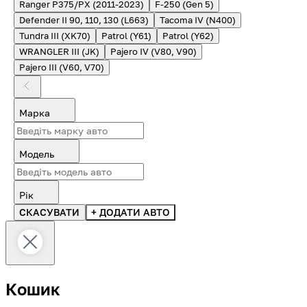
Ranger P375/PX (2011-2023)
F-250 (Gen 5)
Defender II 90, 110, 130 (L663)
Tacoma IV (N400)
Tundra III (XK70)
Patrol (Y61)
Patrol (Y62)
WRANGLER III (JK)
Pajero IV (V80, V90)
Pajero III (V60, V70)
Марка
Модель
Рік
СКАСУВАТИ
+ ДОДАТИ АВТО
Кошик