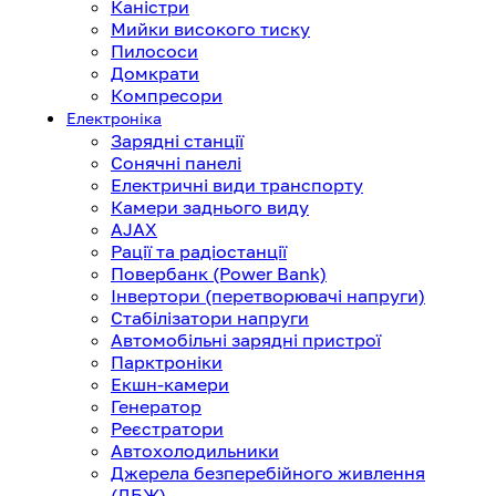
Каністри
Мийки високого тиску
Пилососи
Домкрати
Компресори
Електроніка
Зарядні станції
Сонячні панелі
Електричні види транспорту
Камери заднього виду
AJAX
Рації та радіостанції
Повербанк (Power Bank)
Інвертори (перетворювачі напруги)
Стабілізатори напруги
Автомобільні зарядні пристрої
Парктроніки
Екшн-камери
Генератор
Реєстратори
Автохолодильники
Джерела безперебійного живлення
(ДБЖ)