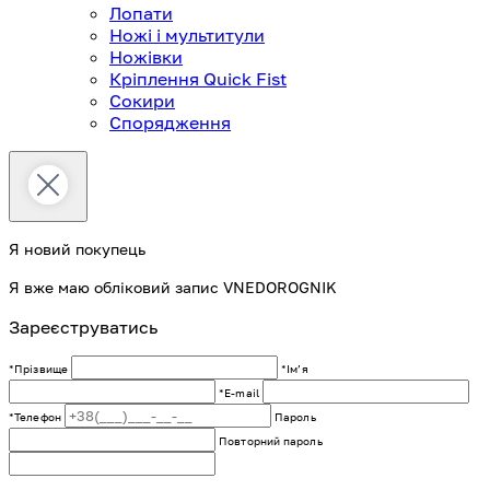
Лопати
Ножі і мультитули
Ножівки
Кріплення Quick Fist
Сокири
Спорядження
Я новий покупець
Я вже маю обліковий запис VNEDOROGNIK
Зареєструватись
*Прізвище
*Імʼя
*E-mail
*Телефон
Пароль
Повторний пароль