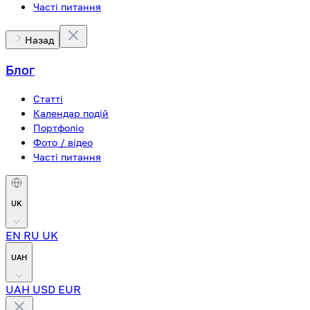
Часті питання
Назад
Блог
Статті
Календар подій
Портфоліо
Фото / відео
Часті питання
UK
EN
RU
UK
UAH
UAH
USD
EUR