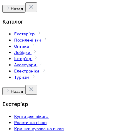
Назад
Каталог
Екстерʼєр
Посилені з/ч
Оптика
Лебідки
Інтерʼєр
Аксесуари
Електроніка
Туризм
Назад
Екстерʼєр
Кунги для пікапа
Ролети на пікап
Кришки кузова на пікап