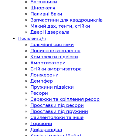
Багажники
Шноркеля
Паливні баки
Запчастини для квадроциклів
Мякий дах, тенти, стійки
Двері і дзеркала
Посилені з/ч
Гальмівні системи
Посилене зчеплення
Комплекти підвіски
Амортизатори
Стійки амортизатора
Лонжерони
Демпфер
Пружини підвіски
Ресори
Сережки та кріплення ресор
Проставки під ресори
Проставки під пружини
Сайлентблоки та інше
Торсіони
Диференціал
Колісні муфти (Хаби)