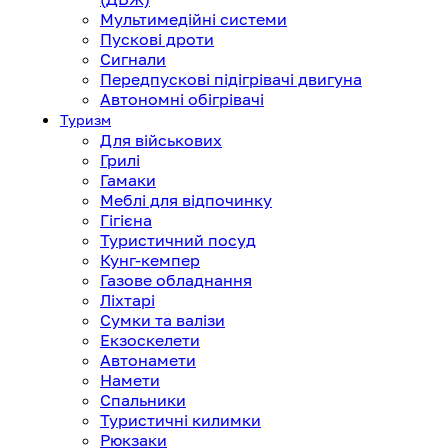
Мультимедійні системи
Пускові дроти
Сигнали
Передпускові підігрівачі двигуна
Автономні обігрівачі
Туризм
Для військових
Грилі
Гамаки
Меблі для відпочинку
Гігієна
Туристичний посуд
Кунг-кемпер
Газове обладнання
Ліхтарі
Сумки та валізи
Екзоскелети
Автонамети
Намети
Спальники
Туристичні килимки
Рюкзаки