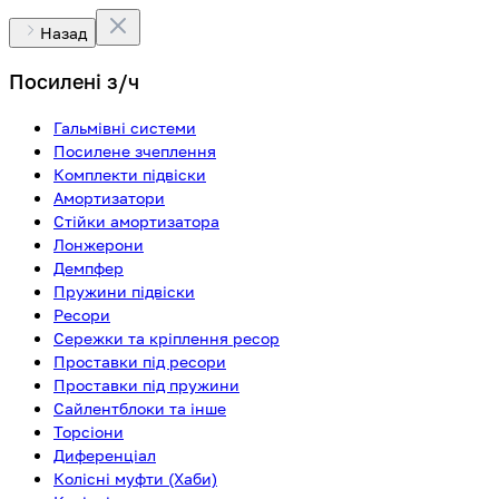
Назад
Посилені з/ч
Гальмівні системи
Посилене зчеплення
Комплекти підвіски
Амортизатори
Стійки амортизатора
Лонжерони
Демпфер
Пружини підвіски
Ресори
Сережки та кріплення ресор
Проставки під ресори
Проставки під пружини
Сайлентблоки та інше
Торсіони
Диференціал
Колісні муфти (Хаби)