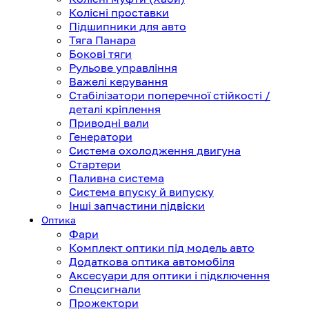
Колісні проставки
Підшипники для авто
Тяга Панара
Бокові тяги
Рульове управління
Важелі керування
Стабілізатори поперечної стійкості /
деталі кріплення
Приводні вали
Генератори
Система охолодження двигуна
Стартери
Паливна система
Система впуску й випуску
Інші запчастини підвіски
Оптика
Фари
Комплект оптики під модель авто
Додаткова оптика автомобіля
Аксесуари для оптики і підключення
Спецсигнали
Прожектори