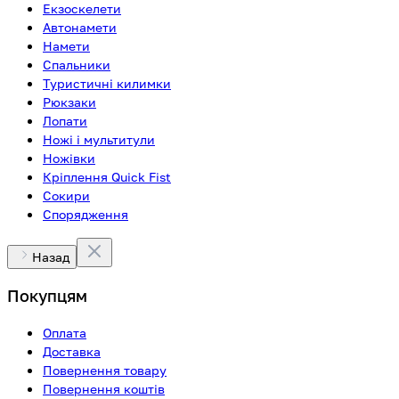
Екзоскелети
Автонамети
Намети
Спальники
Туристичні килимки
Рюкзаки
Лопати
Ножі і мультитули
Ножівки
Кріплення Quick Fist
Сокири
Спорядження
Назад
Покупцям
Оплата
Доставка
Повернення товару
Повернення коштів