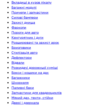
Вкладиші в кузов пікапу
Багажні модулі
Причепи і запчастини
Силові бампери
Захист днища
Фаркопи
Пороги для авто
Кенгурятник і дуги
Розширювачі та захист арок
Бризговики
Стилізація авто
Дефлектори
Відвали
Розкидачі дорожньої суміші
Бокси і кошики на дах
Багажники
Шноркеля
Паливні баки
Запчастини для квадроциклів
Мякий дах, тенти, стійки
Двері і дзеркала