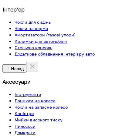
Інтерʼєр
Чохли для сидінь
Чохли на кермо
Амортизатори (газові упори)
Килимки для автомобіля
Стельова консоль
Додаткове обладнання інтер'єру авто
Назад
Аксесуари
Інструменти
Ланцюги на колеса
Чохли на запасне колесо
Каністри
Мийки високого тиску
Пилососи
Домкрати