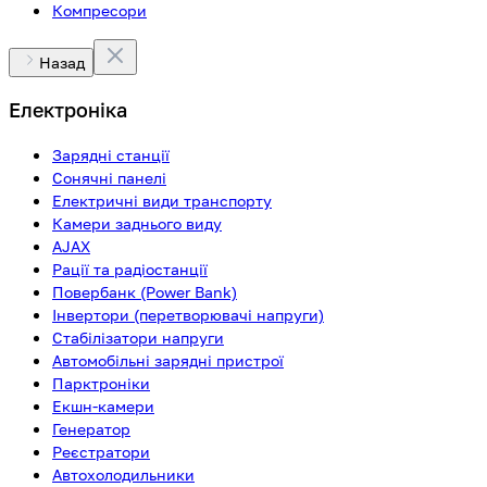
Компресори
Назад
Електроніка
Зарядні станції
Сонячні панелі
Електричні види транспорту
Камери заднього виду
AJAX
Рації та радіостанції
Повербанк (Power Bank)
Інвертори (перетворювачі напруги)
Стабілізатори напруги
Автомобільні зарядні пристрої
Парктроніки
Екшн-камери
Генератор
Реєстратори
Автохолодильники