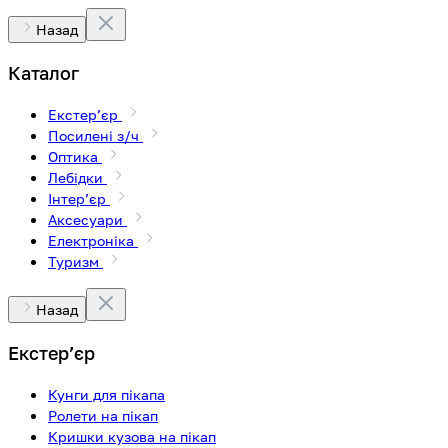
Назад
Каталог
Екстерʼєр
Посилені з/ч
Оптика
Лебідки
Інтерʼєр
Аксесуари
Електроніка
Туризм
Назад
Екстерʼєр
Кунги для пікапа
Ролети на пікап
Кришки кузова на пікап