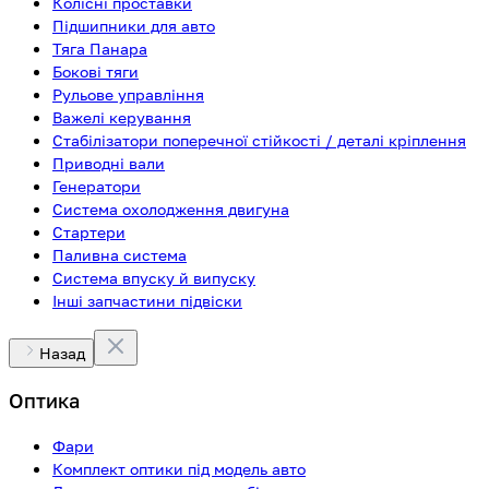
Колісні проставки
Підшипники для авто
Тяга Панара
Бокові тяги
Рульове управління
Важелі керування
Стабілізатори поперечної стійкості / деталі кріплення
Приводні вали
Генератори
Система охолодження двигуна
Стартери
Паливна система
Система впуску й випуску
Інші запчастини підвіски
Назад
Оптика
Фари
Комплект оптики під модель авто