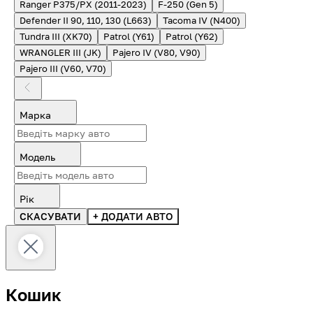
Ranger P375/PX (2011-2023)
F-250 (Gen 5)
Defender II 90, 110, 130 (L663)
Tacoma IV (N400)
Tundra III (XK70)
Patrol (Y61)
Patrol (Y62)
WRANGLER III (JK)
Pajero IV (V80, V90)
Pajero III (V60, V70)
Марка
Модель
Рік
СКАСУВАТИ
+ ДОДАТИ АВТО
Кошик