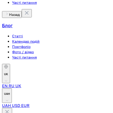
Часті питання
Назад
Блог
Статті
Календар подій
Портфоліо
Фото / відео
Часті питання
UK
EN
RU
UK
UAH
UAH
USD
EUR