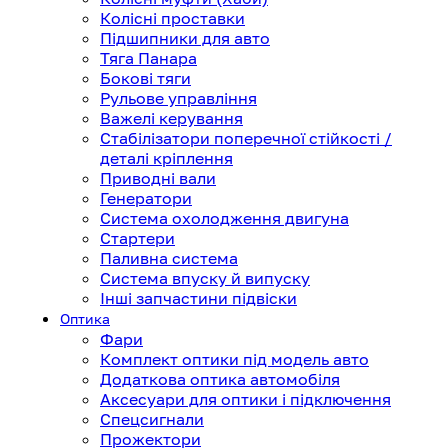
Колісні проставки
Підшипники для авто
Тяга Панара
Бокові тяги
Рульове управління
Важелі керування
Стабілізатори поперечної стійкості /
деталі кріплення
Приводні вали
Генератори
Система охолодження двигуна
Стартери
Паливна система
Система впуску й випуску
Інші запчастини підвіски
Оптика
Фари
Комплект оптики під модель авто
Додаткова оптика автомобіля
Аксесуари для оптики і підключення
Спецсигнали
Прожектори