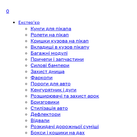
0
Екстерʼєр
Кунги для пікапа
Ролети на пікап
Кришки кузова на пікап
Вкладиші в кузов пікапу
Багажні модулі
Причепи і запчастини
Силові бампери
Захист днища
Фаркопи
Пороги для авто
Кенгурятник і дуги
Розширювачі та захист арок
Бризговики
Стилізація авто
Дефлектори
Відвали
Розкидачі дорожньої суміші
Бокси і кошики на дах