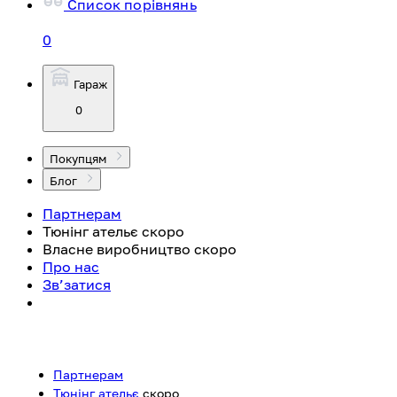
Список порівнянь
0
Гараж
0
Покупцям
Блог
Партнерам
Тюнінг ательє
скоро
Власне виробництво
скоро
Про нас
Зв’затися
Партнерам
Тюнінг ательє
скоро