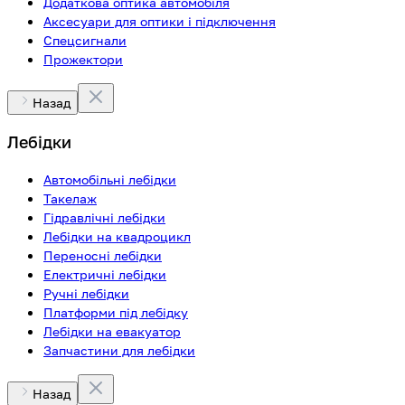
Додаткова оптика автомобіля
Аксесуари для оптики і підключення
Спецсигнали
Прожектори
Назад
Лебідки
Автомобільні лебідки
Такелаж
Гідравлічні лебідки
Лебідки на квадроцикл
Переносні лебідки
Електричні лебідки
Ручні лебідки
Платформи під лебідку
Лебідки на евакуатор
Запчастини для лебідки
Назад