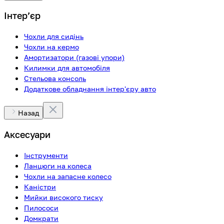
Інтерʼєр
Чохли для сидінь
Чохли на кермо
Амортизатори (газові упори)
Килимки для автомобіля
Стельова консоль
Додаткове обладнання інтер'єру авто
Назад
Аксесуари
Інструменти
Ланцюги на колеса
Чохли на запасне колесо
Каністри
Мийки високого тиску
Пилососи
Домкрати