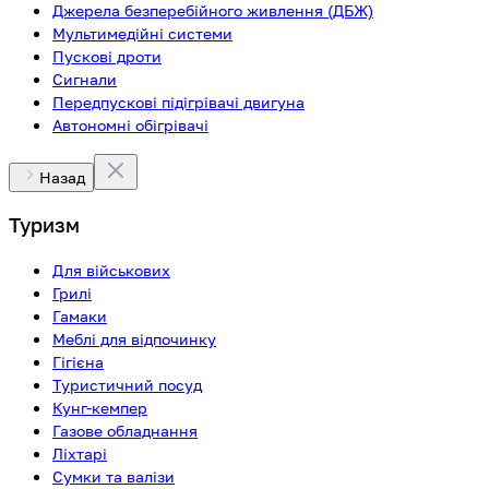
Джерела безперебійного живлення (ДБЖ)
Мультимедійні системи
Пускові дроти
Сигнали
Передпускові підігрівачі двигуна
Автономні обігрівачі
Назад
Туризм
Для військових
Грилі
Гамаки
Меблі для відпочинку
Гігієна
Туристичний посуд
Кунг-кемпер
Газове обладнання
Ліхтарі
Сумки та валізи