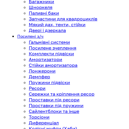
Багажники
Шноркеля
Паливні баки
Запчастини для квадроциклів
Мякий дах, тенти, стійки
Двері і дзеркала
Посилені з/ч
Гальмівні системи
Посилене зчеплення
Комплекти підвіски
Амортизатори
Стійки амортизатора
Лонжерони
Демпфер
Пружини підвіски
Ресори
Сережки та кріплення ресор
Проставки під ресори
Проставки під пружини
Сайлентблоки та інше
Торсіони
Диференціал
Колісні муфти (Хаби)