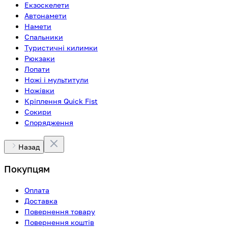
Екзоскелети
Автонамети
Намети
Спальники
Туристичні килимки
Рюкзаки
Лопати
Ножі і мультитули
Ножівки
Кріплення Quick Fist
Сокири
Спорядження
Назад
Покупцям
Оплата
Доставка
Повернення товару
Повернення коштів