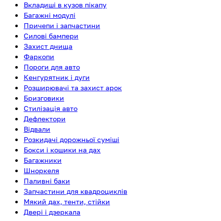
Вкладиші в кузов пікапу
Багажні модулі
Причепи і запчастини
Силові бампери
Захист днища
Фаркопи
Пороги для авто
Кенгурятник і дуги
Розширювачі та захист арок
Бризговики
Стилізація авто
Дефлектори
Відвали
Розкидачі дорожньої суміші
Бокси і кошики на дах
Багажники
Шноркеля
Паливні баки
Запчастини для квадроциклів
Мякий дах, тенти, стійки
Двері і дзеркала