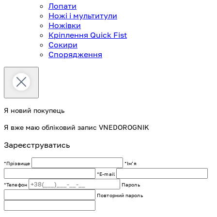
Лопати
Ножі і мультитули
Ножівки
Кріплення Quick Fist
Сокири
Спорядження
Я новий покупець
Я вже маю обліковий запис VNEDOROGNIK
Зареєструватись
*Прізвище
*Імʼя
*E-mail
*Телефон
Пароль
Повторний пароль