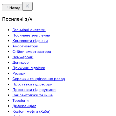
Назад
Посилені з/ч
Гальмівні системи
Посилене зчеплення
Комплекти підвіски
Амортизатори
Стійки амортизатора
Лонжерони
Демпфер
Пружини підвіски
Ресори
Сережки та кріплення ресор
Проставки під ресори
Проставки під пружини
Сайлентблоки та інше
Торсіони
Диференціал
Колісні муфти (Хаби)