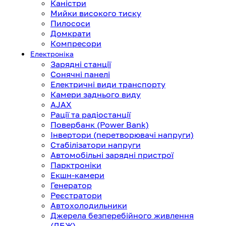
Каністри
Мийки високого тиску
Пилососи
Домкрати
Компресори
Електроніка
Зарядні станції
Сонячні панелі
Електричні види транспорту
Камери заднього виду
AJAX
Рації та радіостанції
Повербанк (Power Bank)
Інвертори (перетворювачі напруги)
Стабілізатори напруги
Автомобільні зарядні пристрої
Парктроніки
Екшн-камери
Генератор
Реєстратори
Автохолодильники
Джерела безперебійного живлення
(ДБЖ)