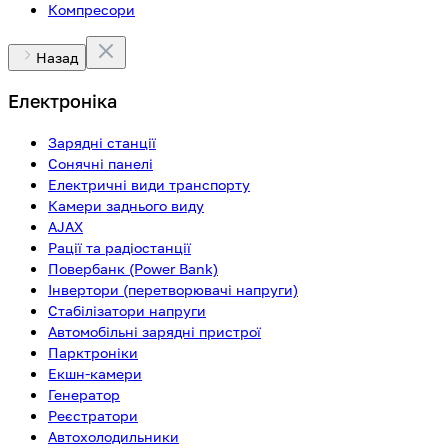
Компресори
Назад
Електроніка
Зарядні станції
Сонячні панелі
Електричні види транспорту
Камери заднього виду
AJAX
Рації та радіостанції
Повербанк (Power Bank)
Інвертори (перетворювачі напруги)
Стабілізатори напруги
Автомобільні зарядні пристрої
Парктроніки
Екшн-камери
Генератор
Реєстратори
Автохолодильники