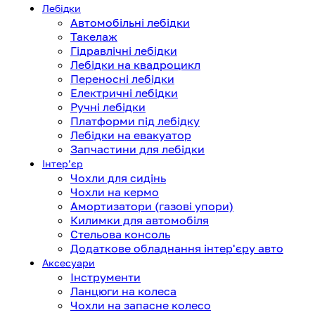
Лебідки
Автомобільні лебідки
Такелаж
Гідравлічні лебідки
Лебідки на квадроцикл
Переносні лебідки
Електричні лебідки
Ручні лебідки
Платформи під лебідку
Лебідки на евакуатор
Запчастини для лебідки
Інтерʼєр
Чохли для сидінь
Чохли на кермо
Амортизатори (газові упори)
Килимки для автомобіля
Стельова консоль
Додаткове обладнання інтер'єру авто
Аксесуари
Інструменти
Ланцюги на колеса
Чохли на запасне колесо