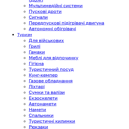
Мультимедійні системи
Пускові дроти
Сигнали
Передпускові підігрівачі двигуна
Автономні обігрівачі
Туризм
Для військових
Грилі
Гамаки
Меблі для відпочинку
Гігієна
Туристичний посуд
Кунг-кемпер
Газове обладнання
Ліхтарі
Сумки та валізи
Екзоскелети
Автонамети
Намети
Спальники
Туристичні килимки
Рюкзаки