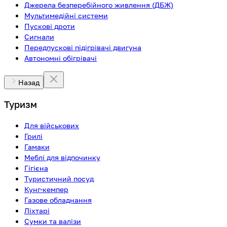
Джерела безперебійного живлення (ДБЖ)
Мультимедійні системи
Пускові дроти
Сигнали
Передпускові підігрівачі двигуна
Автономні обігрівачі
Назад
Туризм
Для військових
Грилі
Гамаки
Меблі для відпочинку
Гігієна
Туристичний посуд
Кунг-кемпер
Газове обладнання
Ліхтарі
Сумки та валізи