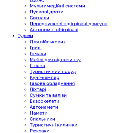
Мультимедійні системи
Пускові дроти
Сигнали
Передпускові підігрівачі двигуна
Автономні обігрівачі
Туризм
Для військових
Грилі
Гамаки
Меблі для відпочинку
Гігієна
Туристичний посуд
Кунг-кемпер
Газове обладнання
Ліхтарі
Сумки та валізи
Екзоскелети
Автонамети
Намети
Спальники
Туристичні килимки
Рюкзаки