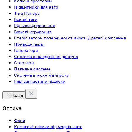
Колісні проставки
Підшипники для авто
Тяга Панара
Бокові тяги
Рульове управління
Важелі керування
Стабілізатори поперечної стійкості / деталі кріплення
Приводні вали
Генератори
Система охолодження двигуна
Стартери
Паливна система
Система впуску й випуску
Інші запчастини підвіски
Назад
Оптика
Фари
Комплект оптики під модель авто