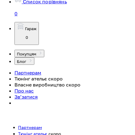
Список порівнянь
0
Гараж
0
Покупцям
Блог
Партнерам
Тюнінг ательє
скоро
Власне виробництво
скоро
Про нас
Зв’затися
Партнерам
Тюнінг ательє
скоро