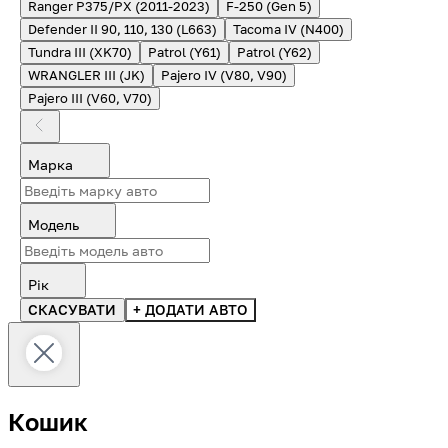
Ranger P375/PX (2011-2023)
F-250 (Gen 5)
Defender II 90, 110, 130 (L663)
Tacoma IV (N400)
Tundra III (XK70)
Patrol (Y61)
Patrol (Y62)
WRANGLER III (JK)
Pajero IV (V80, V90)
Pajero III (V60, V70)
Марка
Модель
Рік
СКАСУВАТИ
+ ДОДАТИ АВТО
Кошик