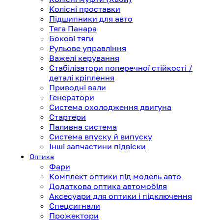
Колісні проставки
Підшипники для авто
Тяга Панара
Бокові тяги
Рульове управління
Важелі керування
Стабілізатори поперечної стійкості /
деталі кріплення
Приводні вали
Генератори
Система охолодження двигуна
Стартери
Паливна система
Система впуску й випуску
Інші запчастини підвіски
Оптика
Фари
Комплект оптики під модель авто
Додаткова оптика автомобіля
Аксесуари для оптики і підключення
Спецсигнали
Прожектори