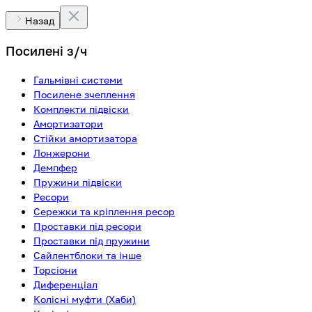
Назад
Посилені з/ч
Гальмівні системи
Посилене зчеплення
Комплекти підвіски
Амортизатори
Стійки амортизатора
Лонжерони
Демпфер
Пружини підвіски
Ресори
Сережки та кріплення ресор
Проставки під ресори
Проставки під пружини
Сайлентблоки та інше
Торсіони
Диференціал
Колісні муфти (Хаби)