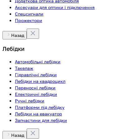
Додаткова оптика автомобіля
Аксесуари для оптики і підключення
Спецсигнали
Прожектори
Назад
Лебідки
Автомобільні лебідки
Такелаж
Гідравлічні лебідки
Лебідки на квадроцикл
Переносні лебідки
Електричні лебідки
Ручні лебідки
Платформи під лебідку
Лебідки на евакуатор
Запчастини для лебідки
Назад