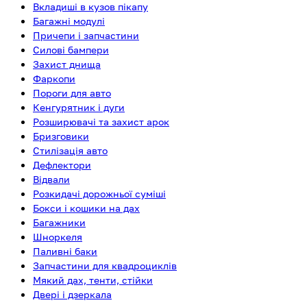
Вкладиші в кузов пікапу
Багажні модулі
Причепи і запчастини
Силові бампери
Захист днища
Фаркопи
Пороги для авто
Кенгурятник і дуги
Розширювачі та захист арок
Бризговики
Стилізація авто
Дефлектори
Відвали
Розкидачі дорожньої суміші
Бокси і кошики на дах
Багажники
Шноркеля
Паливні баки
Запчастини для квадроциклів
Мякий дах, тенти, стійки
Двері і дзеркала