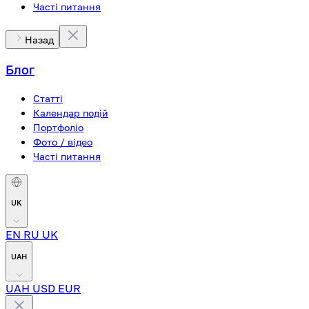
Часті питання
Назад
Блог
Статті
Календар подій
Портфоліо
Фото / відео
Часті питання
UK
EN
RU
UK
UAH
UAH
USD
EUR