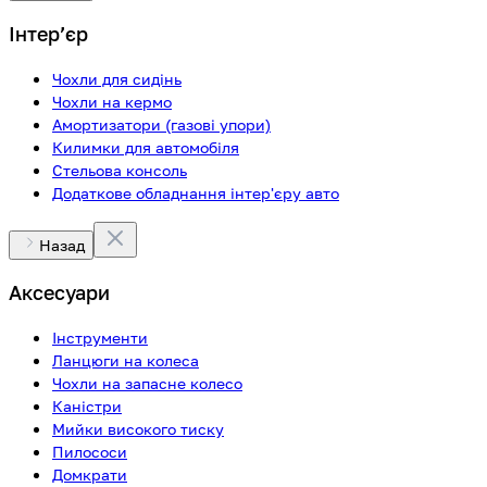
Інтерʼєр
Чохли для сидінь
Чохли на кермо
Амортизатори (газові упори)
Килимки для автомобіля
Стельова консоль
Додаткове обладнання інтер'єру авто
Назад
Аксесуари
Інструменти
Ланцюги на колеса
Чохли на запасне колесо
Каністри
Мийки високого тиску
Пилососи
Домкрати