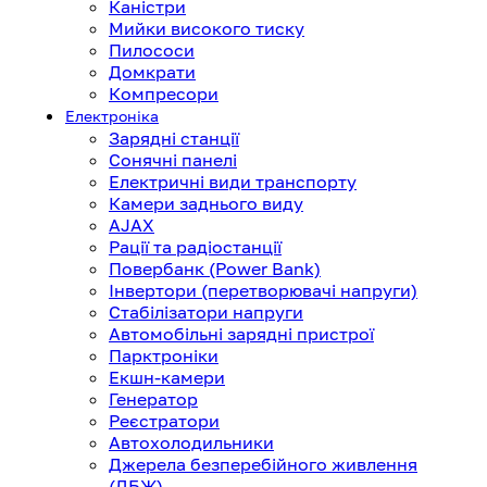
Каністри
Мийки високого тиску
Пилососи
Домкрати
Компресори
Електроніка
Зарядні станції
Сонячні панелі
Електричні види транспорту
Камери заднього виду
AJAX
Рації та радіостанції
Повербанк (Power Bank)
Інвертори (перетворювачі напруги)
Стабілізатори напруги
Автомобільні зарядні пристрої
Парктроніки
Екшн-камери
Генератор
Реєстратори
Автохолодильники
Джерела безперебійного живлення
(ДБЖ)