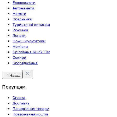
Екзоскелети
Автонамети
Намети
Спальники
Туристичні килимки
Рюкзаки
Лопати
Ножі і мультитули
Ножівки
Кріплення Quick Fist
Сокири
Спорядження
Назад
Покупцям
Оплата
Доставка
Повернення товару
Повернення коштів