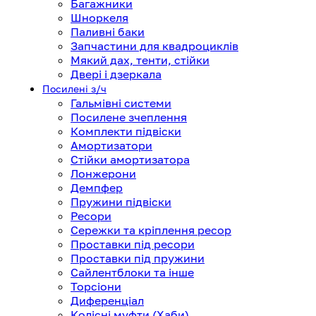
Багажники
Шноркеля
Паливні баки
Запчастини для квадроциклів
Мякий дах, тенти, стійки
Двері і дзеркала
Посилені з/ч
Гальмівні системи
Посилене зчеплення
Комплекти підвіски
Амортизатори
Стійки амортизатора
Лонжерони
Демпфер
Пружини підвіски
Ресори
Сережки та кріплення ресор
Проставки під ресори
Проставки під пружини
Сайлентблоки та інше
Торсіони
Диференціал
Колісні муфти (Хаби)