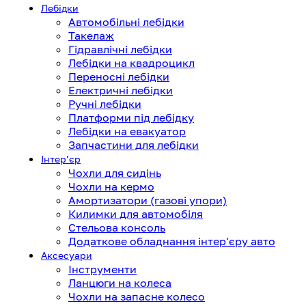
Лебідки
Автомобільні лебідки
Такелаж
Гідравлічні лебідки
Лебідки на квадроцикл
Переносні лебідки
Електричні лебідки
Ручні лебідки
Платформи під лебідку
Лебідки на евакуатор
Запчастини для лебідки
Інтерʼєр
Чохли для сидінь
Чохли на кермо
Амортизатори (газові упори)
Килимки для автомобіля
Стельова консоль
Додаткове обладнання інтер'єру авто
Аксесуари
Інструменти
Ланцюги на колеса
Чохли на запасне колесо