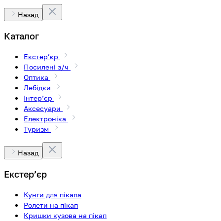
Назад
Каталог
Екстерʼєр
Посилені з/ч
Оптика
Лебідки
Інтерʼєр
Аксесуари
Електроніка
Туризм
Назад
Екстерʼєр
Кунги для пікапа
Ролети на пікап
Кришки кузова на пікап