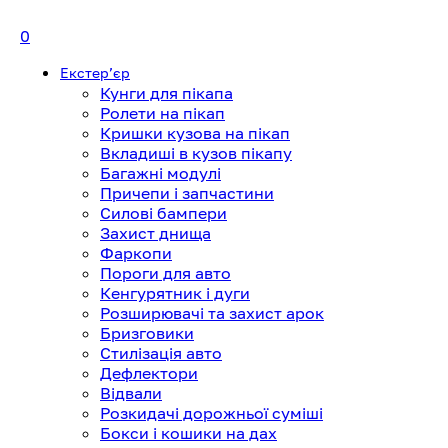
0
Екстерʼєр
Кунги для пікапа
Ролети на пікап
Кришки кузова на пікап
Вкладиші в кузов пікапу
Багажні модулі
Причепи і запчастини
Силові бампери
Захист днища
Фаркопи
Пороги для авто
Кенгурятник і дуги
Розширювачі та захист арок
Бризговики
Стилізація авто
Дефлектори
Відвали
Розкидачі дорожньої суміші
Бокси і кошики на дах