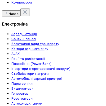
Компресори
Назад
Електроніка
Зарядні станції
Сонячні панелі
Електричні види транспорту
Камери заднього виду
AJAX
Рації та радіостанції
Повербанк (Power Bank)
Інвертори (перетворювачі напруги)
Стабілізатори напруги
Автомобільні зарядні пристрої
Парктроніки
Екшн-камери
Генератор
Реєстратори
Автохолодильники