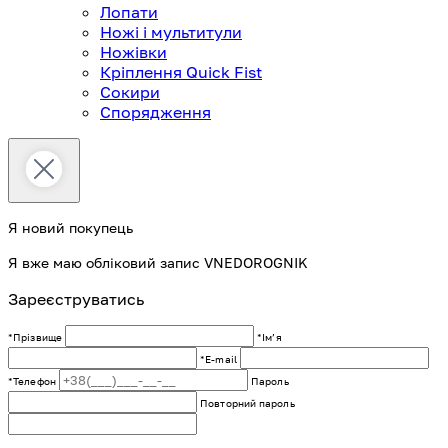
Лопати
Ножі і мультитули
Ножівки
Кріплення Quick Fist
Сокири
Спорядження
Я новий покупець
Я вже маю обліковий запис VNEDOROGNIK
Зареєструватись
*Прізвище
*Імʼя
*E-mail
*Телефон
Пароль
Повторний пароль