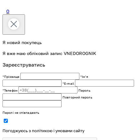
0
Я новий покупець
Я вже маю обліковий запис VNEDOROGNIK
Зареєструватись
*Прізвище
*Імʼя
*E-mail
*Телефон
Пароль
Повторний пароль
Паролі не співпадають
Погоджуюсь з політикою і умовами сайту