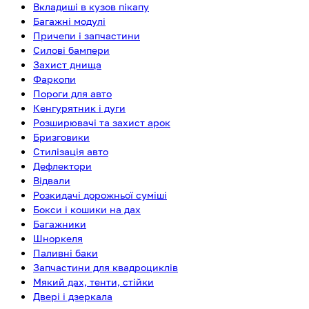
Вкладиші в кузов пікапу
Багажні модулі
Причепи і запчастини
Силові бампери
Захист днища
Фаркопи
Пороги для авто
Кенгурятник і дуги
Розширювачі та захист арок
Бризговики
Стилізація авто
Дефлектори
Відвали
Розкидачі дорожньої суміші
Бокси і кошики на дах
Багажники
Шноркеля
Паливні баки
Запчастини для квадроциклів
Мякий дах, тенти, стійки
Двері і дзеркала