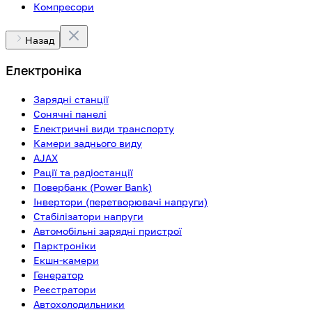
Компресори
Назад
Електроніка
Зарядні станції
Сонячні панелі
Електричні види транспорту
Камери заднього виду
AJAX
Рації та радіостанції
Повербанк (Power Bank)
Інвертори (перетворювачі напруги)
Стабілізатори напруги
Автомобільні зарядні пристрої
Парктроніки
Екшн-камери
Генератор
Реєстратори
Автохолодильники