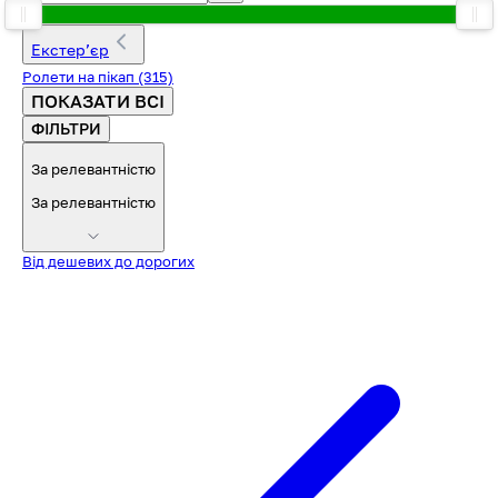
Екстерʼєр
Ролети на пікап
(315)
ПОКАЗАТИ ВСІ
ФІЛЬТРИ
За релевантністю
За релевантністю
Від дешевих до дорогих