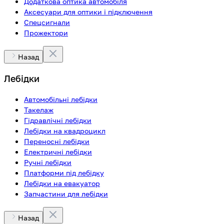
Додаткова оптика автомобіля
Аксесуари для оптики і підключення
Спецсигнали
Прожектори
Назад
Лебідки
Автомобільні лебідки
Такелаж
Гідравлічні лебідки
Лебідки на квадроцикл
Переносні лебідки
Електричні лебідки
Ручні лебідки
Платформи під лебідку
Лебідки на евакуатор
Запчастини для лебідки
Назад