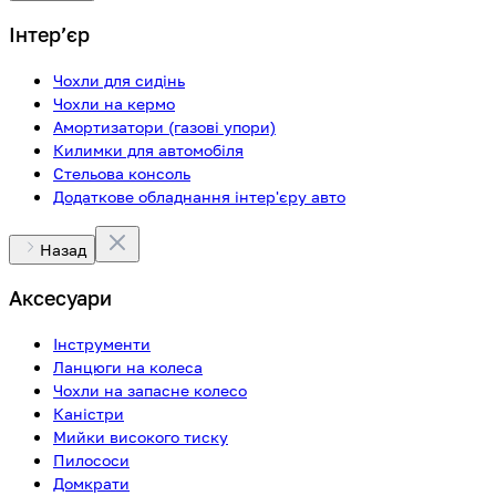
Інтерʼєр
Чохли для сидінь
Чохли на кермо
Амортизатори (газові упори)
Килимки для автомобіля
Стельова консоль
Додаткове обладнання інтер'єру авто
Назад
Аксесуари
Інструменти
Ланцюги на колеса
Чохли на запасне колесо
Каністри
Мийки високого тиску
Пилососи
Домкрати