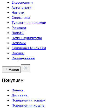
Екзоскелети
Автонамети
Намети
Спальники
Туристичні килимки
Рюкзаки
Лопати
Ножі і мультитули
Ножівки
Кріплення Quick Fist
Сокири
Спорядження
Назад
Покупцям
Оплата
Доставка
Повернення товару
Повернення коштів