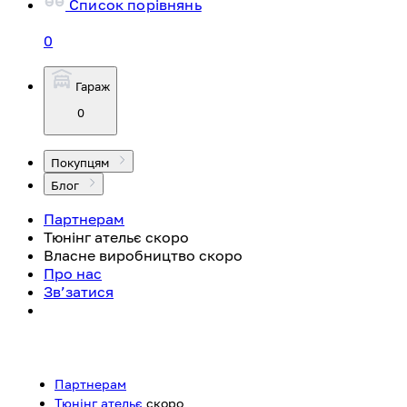
Список порівнянь
0
Гараж
0
Покупцям
Блог
Партнерам
Тюнінг ательє
скоро
Власне виробництво
скоро
Про нас
Зв’затися
Партнерам
Тюнінг ательє
скоро