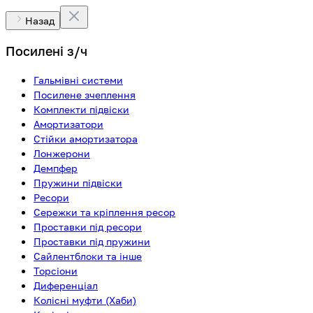
Назад
Посилені з/ч
Гальмівні системи
Посилене зчеплення
Комплекти підвіски
Амортизатори
Стійки амортизатора
Лонжерони
Демпфер
Пружини підвіски
Ресори
Сережки та кріплення ресор
Проставки під ресори
Проставки під пружини
Сайлентблоки та інше
Торсіони
Диференціал
Колісні муфти (Хаби)