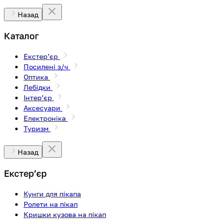
Назад
Каталог
Екстерʼєр
Посилені з/ч
Оптика
Лебідки
Інтерʼєр
Аксесуари
Електроніка
Туризм
Назад
Екстерʼєр
Кунги для пікапа
Ролети на пікап
Кришки кузова на пікап