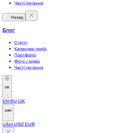
Часті питання
Назад
Блог
Статті
Календар подій
Портфоліо
Фото / відео
Часті питання
UK
EN
RU
UK
UAH
UAH
USD
EUR