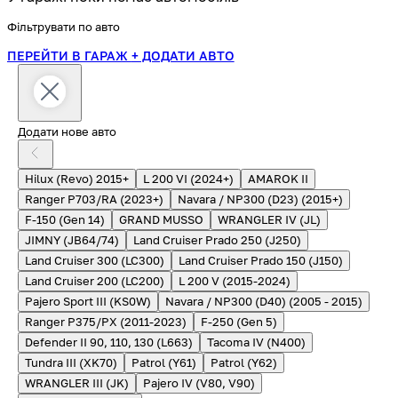
Фільтрувати по авто
ПЕРЕЙТИ В ГАРАЖ
+ ДОДАТИ АВТО
Додати нове авто
Hilux (Revo) 2015+
L 200 VI (2024+)
AMAROK II
Ranger P703/RA (2023+)
Navara / NP300 (D23) (2015+)
F-150 (Gen 14)
GRAND MUSSO
WRANGLER IV (JL)
JIMNY (JB64/74)
Land Cruiser Prado 250 (J250)
Land Cruiser 300 (LC300)
Land Cruiser Prado 150 (J150)
Land Cruiser 200 (LC200)
L 200 V (2015-2024)
Pajero Sport III (KS0W)
Navara / NP300 (D40) (2005 - 2015)
Ranger P375/PX (2011-2023)
F-250 (Gen 5)
Defender II 90, 110, 130 (L663)
Tacoma IV (N400)
Tundra III (XK70)
Patrol (Y61)
Patrol (Y62)
WRANGLER III (JK)
Pajero IV (V80, V90)