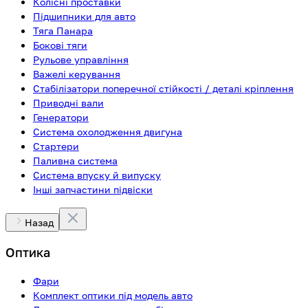
Колісні проставки
Підшипники для авто
Тяга Панара
Бокові тяги
Рульове управління
Важелі керування
Стабілізатори поперечної стійкості / деталі кріплення
Приводні вали
Генератори
Система охолодження двигуна
Стартери
Паливна система
Система впуску й випуску
Інші запчастини підвіски
Назад
Оптика
Фари
Комплект оптики під модель авто