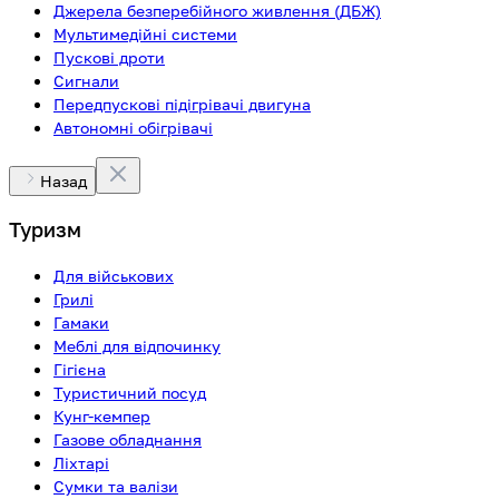
Джерела безперебійного живлення (ДБЖ)
Мультимедійні системи
Пускові дроти
Сигнали
Передпускові підігрівачі двигуна
Автономні обігрівачі
Назад
Туризм
Для військових
Грилі
Гамаки
Меблі для відпочинку
Гігієна
Туристичний посуд
Кунг-кемпер
Газове обладнання
Ліхтарі
Сумки та валізи