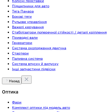
Колісні проставки
Підшипники для авто
Тяга Панара
Бокові тяги
Рульове управління
Важелі керування
Стабілізатори поперечної стійкості / деталі кріплення
Приводні вали
Генератори
Система охолодження двигуна
Стартери
Паливна система
Система впуску й випуску
Інші запчастини підвіски
Назад
Оптика
Фари
Комплект оптики під модель авто