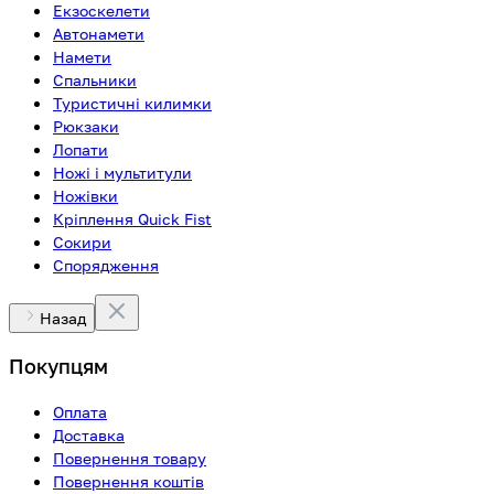
Екзоскелети
Автонамети
Намети
Спальники
Туристичні килимки
Рюкзаки
Лопати
Ножі і мультитули
Ножівки
Кріплення Quick Fist
Сокири
Спорядження
Назад
Покупцям
Оплата
Доставка
Повернення товару
Повернення коштів