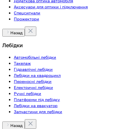
Додаткова оптика автомобіля
Аксесуари для оптики і підключення
Спецсигнали
Прожектори
Назад
Лебідки
Автомобільні лебідки
Такелаж
Гідравлічні лебідки
Лебідки на квадроцикл
Переносні лебідки
Електричні лебідки
Ручні лебідки
Платформи під лебідку
Лебідки на евакуатор
Запчастини для лебідки
Назад