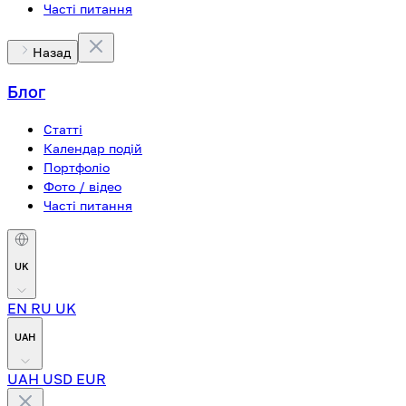
Часті питання
Назад
Блог
Статті
Календар подій
Портфоліо
Фото / відео
Часті питання
UK
EN
RU
UK
UAH
UAH
USD
EUR