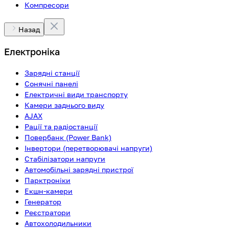
Компресори
Назад
Електроніка
Зарядні станції
Сонячні панелі
Електричні види транспорту
Камери заднього виду
AJAX
Рації та радіостанції
Повербанк (Power Bank)
Інвертори (перетворювачі напруги)
Стабілізатори напруги
Автомобільні зарядні пристрої
Парктроніки
Екшн-камери
Генератор
Реєстратори
Автохолодильники