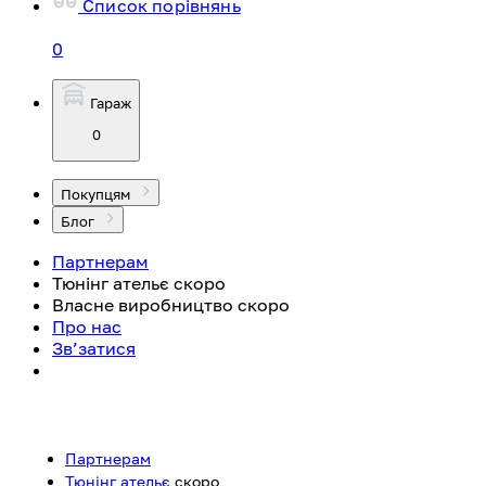
Список порівнянь
0
Гараж
0
Покупцям
Блог
Партнерам
Тюнінг ательє
скоро
Власне виробництво
скоро
Про нас
Зв’затися
Партнерам
Тюнінг ательє
скоро