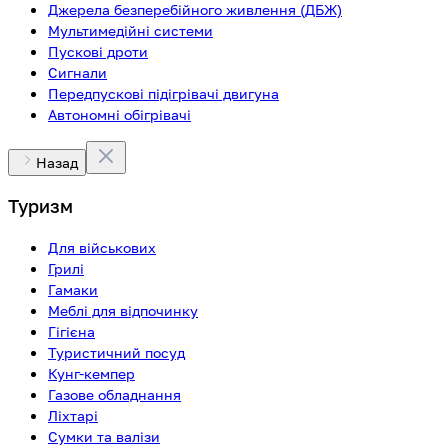
Джерела безперебійного живлення (ДБЖ)
Мультимедійні системи
Пускові дроти
Сигнали
Передпускові підігрівачі двигуна
Автономні обігрівачі
Назад
Туризм
Для військових
Грилі
Гамаки
Меблі для відпочинку
Гігієна
Туристичний посуд
Кунг-кемпер
Газове обладнання
Ліхтарі
Сумки та валізи