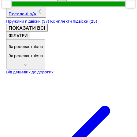
Посилені з/ч
Пружини підвіски
(37)
Комплекти підвіски
(25)
ПОКАЗАТИ ВСІ
ФІЛЬТРИ
За релевантністю
За релевантністю
Від дешевих до дорогих