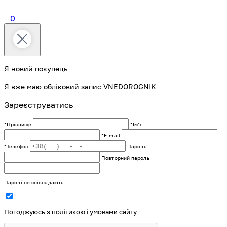
0
Я новий покупець
Я вже маю обліковий запис VNEDOROGNIK
Зареєструватись
*Прізвище
*Імʼя
*E-mail
*Телефон
Пароль
Повторний пароль
Паролі не співпадають
Погоджуюсь з політикою і умовами сайту