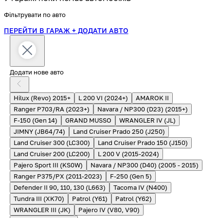
Фільтрувати по авто
ПЕРЕЙТИ В ГАРАЖ
+ ДОДАТИ АВТО
Додати нове авто
Hilux (Revo) 2015+
L 200 VI (2024+)
AMAROK II
Ranger P703/RA (2023+)
Navara / NP300 (D23) (2015+)
F-150 (Gen 14)
GRAND MUSSO
WRANGLER IV (JL)
JIMNY (JB64/74)
Land Cruiser Prado 250 (J250)
Land Cruiser 300 (LC300)
Land Cruiser Prado 150 (J150)
Land Cruiser 200 (LC200)
L 200 V (2015-2024)
Pajero Sport III (KS0W)
Navara / NP300 (D40) (2005 - 2015)
Ranger P375/PX (2011-2023)
F-250 (Gen 5)
Defender II 90, 110, 130 (L663)
Tacoma IV (N400)
Tundra III (XK70)
Patrol (Y61)
Patrol (Y62)
WRANGLER III (JK)
Pajero IV (V80, V90)