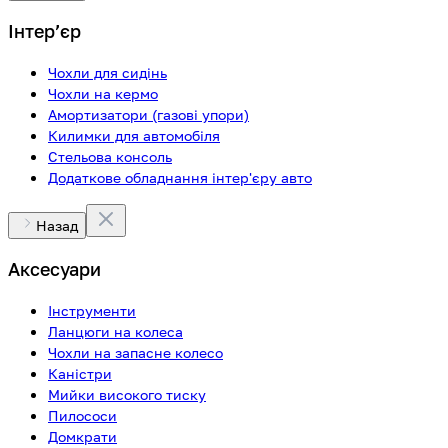
Інтерʼєр
Чохли для сидінь
Чохли на кермо
Амортизатори (газові упори)
Килимки для автомобіля
Стельова консоль
Додаткове обладнання інтер'єру авто
Назад
Аксесуари
Інструменти
Ланцюги на колеса
Чохли на запасне колесо
Каністри
Мийки високого тиску
Пилососи
Домкрати