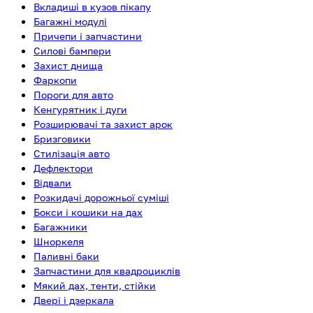
Вкладиші в кузов пікапу
Багажні модулі
Причепи і запчастини
Силові бампери
Захист днища
Фаркопи
Пороги для авто
Кенгурятник і дуги
Розширювачі та захист арок
Бризговики
Стилізація авто
Дефлектори
Відвали
Розкидачі дорожньої суміші
Бокси і кошики на дах
Багажники
Шноркеля
Паливні баки
Запчастини для квадроциклів
Мякий дах, тенти, стійки
Двері і дзеркала