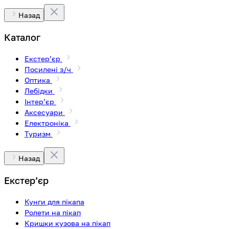
Назад
Каталог
Екстерʼєр
Посилені з/ч
Оптика
Лебідки
Інтерʼєр
Аксесуари
Електроніка
Туризм
Назад
Екстерʼєр
Кунги для пікапа
Ролети на пікап
Кришки кузова на пікап