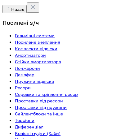
Назад
Посилені з/ч
Гальмівні системи
Посилене зчеплення
Комплекти підвіски
Амортизатори
Стійки амортизатора
Лонжерони
Демпфер
Пружини підвіски
Ресори
Сережки та кріплення ресор
Проставки під ресори
Проставки під пружини
Сайлентблоки та інше
Торсіони
Диференціал
Колісні муфти (Хаби)