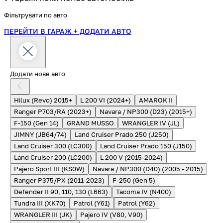
Фільтрувати по авто
ПЕРЕЙТИ В ГАРАЖ
+ ДОДАТИ АВТО
Додати нове авто
Hilux (Revo) 2015+
L 200 VI (2024+)
AMAROK II
Ranger P703/RA (2023+)
Navara / NP300 (D23) (2015+)
F-150 (Gen 14)
GRAND MUSSO
WRANGLER IV (JL)
JIMNY (JB64/74)
Land Cruiser Prado 250 (J250)
Land Cruiser 300 (LC300)
Land Cruiser Prado 150 (J150)
Land Cruiser 200 (LC200)
L 200 V (2015-2024)
Pajero Sport III (KS0W)
Navara / NP300 (D40) (2005 - 2015)
Ranger P375/PX (2011-2023)
F-250 (Gen 5)
Defender II 90, 110, 130 (L663)
Tacoma IV (N400)
Tundra III (XK70)
Patrol (Y61)
Patrol (Y62)
WRANGLER III (JK)
Pajero IV (V80, V90)