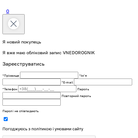
0
Я новий покупець
Я вже маю обліковий запис VNEDOROGNIK
Зареєструватись
*Прізвище
*Імʼя
*E-mail
*Телефон
Пароль
Повторний пароль
Паролі не співпадають
Погоджуюсь з політикою і умовами сайту