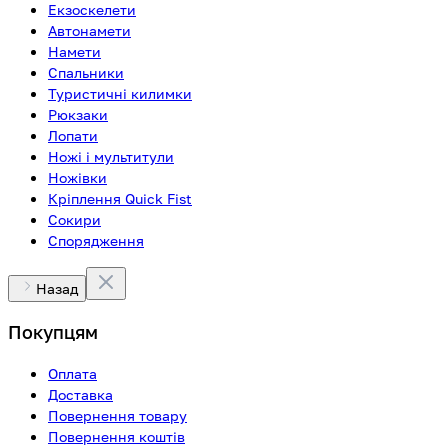
Екзоскелети
Автонамети
Намети
Спальники
Туристичні килимки
Рюкзаки
Лопати
Ножі і мультитули
Ножівки
Кріплення Quick Fist
Сокири
Спорядження
Назад
Покупцям
Оплата
Доставка
Повернення товару
Повернення коштів