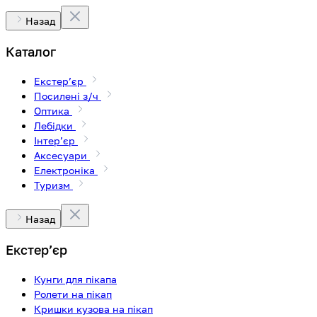
Назад
Каталог
Екстерʼєр
Посилені з/ч
Оптика
Лебідки
Інтерʼєр
Аксесуари
Електроніка
Туризм
Назад
Екстерʼєр
Кунги для пікапа
Ролети на пікап
Кришки кузова на пікап