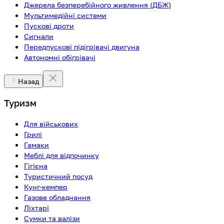
Джерела безперебійного живлення (ДБЖ)
Мультимедійні системи
Пускові дроти
Сигнали
Передпускові підігрівачі двигуна
Автономні обігрівачі
Назад
Туризм
Для військових
Грилі
Гамаки
Меблі для відпочинку
Гігієна
Туристичний посуд
Кунг-кемпер
Газове обладнання
Ліхтарі
Сумки та валізи