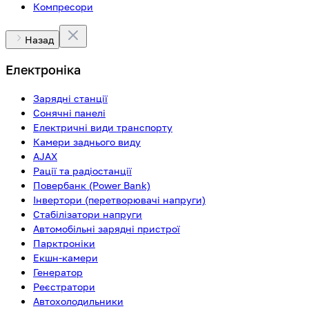
Компресори
Назад
Електроніка
Зарядні станції
Сонячні панелі
Електричні види транспорту
Камери заднього виду
AJAX
Рації та радіостанції
Повербанк (Power Bank)
Інвертори (перетворювачі напруги)
Стабілізатори напруги
Автомобільні зарядні пристрої
Парктроніки
Екшн-камери
Генератор
Реєстратори
Автохолодильники