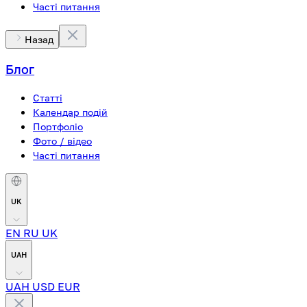
Часті питання
Назад
Блог
Статті
Календар подій
Портфоліо
Фото / відео
Часті питання
UK
EN
RU
UK
UAH
UAH
USD
EUR