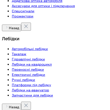
Додаткова оптика автомобіля
Аксесуари для оптики і підключення
Спецсигнали
Прожектори
Назад
Лебідки
Автомобільні лебідки
Такелаж
Гідравлічні лебідки
Лебідки на квадроцикл
Переносні лебідки
Електричні лебідки
Ручні лебідки
Платформи під лебідку
Лебідки на евакуатор
Запчастини для лебідки
Назад