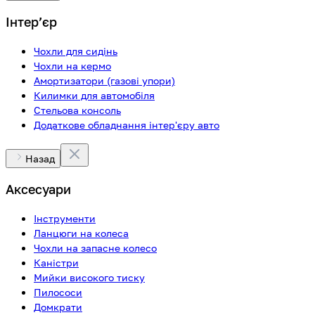
Інтерʼєр
Чохли для сидінь
Чохли на кермо
Амортизатори (газові упори)
Килимки для автомобіля
Стельова консоль
Додаткове обладнання інтер'єру авто
Назад
Аксесуари
Інструменти
Ланцюги на колеса
Чохли на запасне колесо
Каністри
Мийки високого тиску
Пилососи
Домкрати