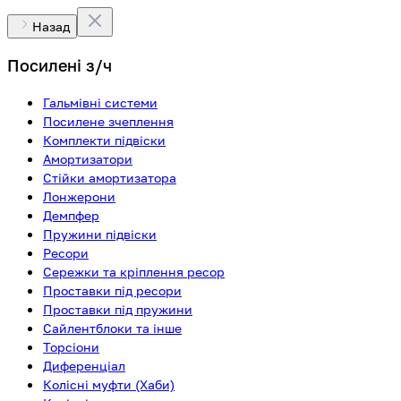
Назад
Посилені з/ч
Гальмівні системи
Посилене зчеплення
Комплекти підвіски
Амортизатори
Стійки амортизатора
Лонжерони
Демпфер
Пружини підвіски
Ресори
Сережки та кріплення ресор
Проставки під ресори
Проставки під пружини
Сайлентблоки та інше
Торсіони
Диференціал
Колісні муфти (Хаби)