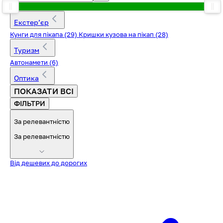
Екстерʼєр
Кунги для пікапа
(29)
Кришки кузова на пікап
(28)
Туризм
Автонамети
(6)
Оптика
ПОКАЗАТИ ВСІ
ФІЛЬТРИ
За релевантністю
За релевантністю
Від дешевих до дорогих