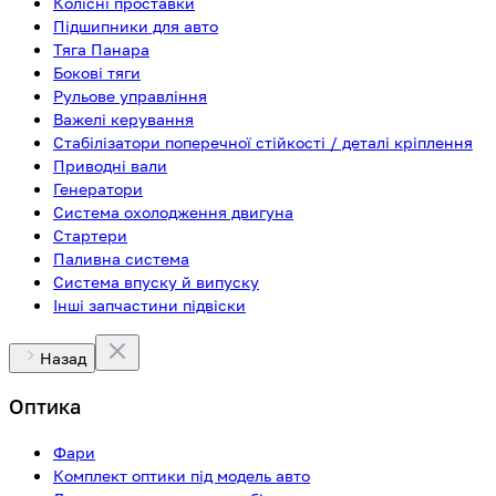
Колісні проставки
Підшипники для авто
Тяга Панара
Бокові тяги
Рульове управління
Важелі керування
Стабілізатори поперечної стійкості / деталі кріплення
Приводні вали
Генератори
Система охолодження двигуна
Стартери
Паливна система
Система впуску й випуску
Інші запчастини підвіски
Назад
Оптика
Фари
Комплект оптики під модель авто