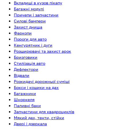
Вкладиші в кузов пікапу
Багажні модулі
Причепи і запчастини
Силові бампери
Захист днища
Фаркопи
Пороги для авто
Кенгурятник і дуги
Розширювачі та захист арок
Бризговики
Стилізація авто
Дефлектори
Відвали
Розкидачі дорожньої суміші
Бокси і кошики на дах
Багажники
Шноркеля
Паливні баки
Запчастини для квадроциклів
Мякий дах, тенти, стійки
Двері і дзеркала