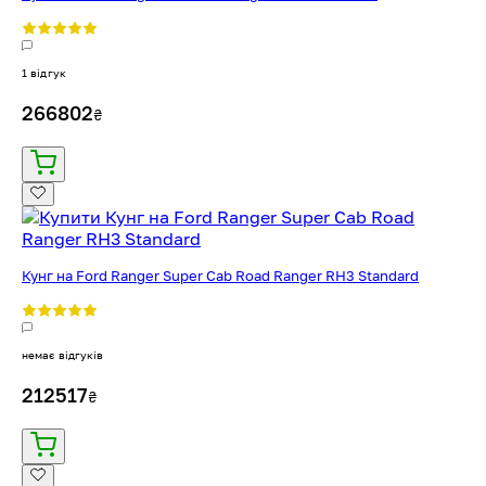
1 відгук
266802
₴
Кунг на Ford Ranger Super Cab Road Ranger RH3 Standard
немає відгуків
212517
₴