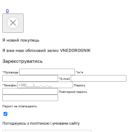
0
Я новий покупець
Я вже маю обліковий запис VNEDOROGNIK
Зареєструватись
*Прізвище
*Імʼя
*E-mail
*Телефон
Пароль
Повторний пароль
Паролі не співпадають
Погоджуюсь з політикою і умовами сайту