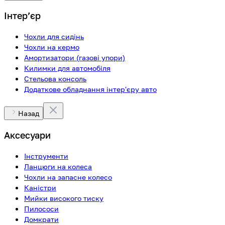
Інтерʼєр
Чохли для сидінь
Чохли на кермо
Амортизатори (газові упори)
Килимки для автомобіля
Стельова консоль
Додаткове обладнання інтер'єру авто
Назад
Аксесуари
Інструменти
Ланцюги на колеса
Чохли на запасне колесо
Каністри
Мийки високого тиску
Пилососи
Домкрати