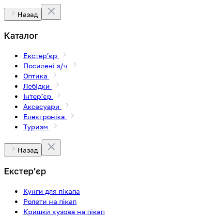
Назад
Каталог
Екстерʼєр
Посилені з/ч
Оптика
Лебідки
Інтерʼєр
Аксесуари
Електроніка
Туризм
Назад
Екстерʼєр
Кунги для пікапа
Ролети на пікап
Кришки кузова на пікап