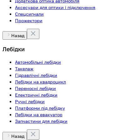
Додаткова оптика автомобіля
Аксесуари для оптики і підключення
Спецсигнали
Прожектори
Назад
Лебідки
Автомобільні лебідки
Такелаж
Гідравлічні лебідки
Лебідки на квадроцикл
Переносні лебідки
Електричні лебідки
Ручні лебідки
Платформи під лебідку
Лебідки на евакуатор
Запчастини для лебідки
Назад