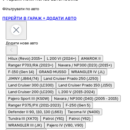
Фільтрувати по авто
ПЕРЕЙТИ В ГАРАЖ
+ ДОДАТИ АВТО
Додати нове авто
Hilux (Revo) 2015+
L 200 VI (2024+)
AMAROK II
Ranger P703/RA (2023+)
Navara / NP300 (D23) (2015+)
F-150 (Gen 14)
GRAND MUSSO
WRANGLER IV (JL)
JIMNY (JB64/74)
Land Cruiser Prado 250 (J250)
Land Cruiser 300 (LC300)
Land Cruiser Prado 150 (J150)
Land Cruiser 200 (LC200)
L 200 V (2015-2024)
Pajero Sport III (KS0W)
Navara / NP300 (D40) (2005 - 2015)
Ranger P375/PX (2011-2023)
F-250 (Gen 5)
Defender II 90, 110, 130 (L663)
Tacoma IV (N400)
Tundra III (XK70)
Patrol (Y61)
Patrol (Y62)
WRANGLER III (JK)
Pajero IV (V80, V90)