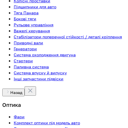
Колісні проставки
Підшипники для авто
Тяга Панара
Бокові тяги
Рульове управління
Важелі керування
Стабілізатори поперечної стійкості / деталі кріплення
Приводні вали
Генератори
Система охолодження двигуна
Стартери
Паливна система
Система впуску й випуску
Інші запчастини підвіски
Назад
Оптика
Фари
Комплект оптики під модель авто