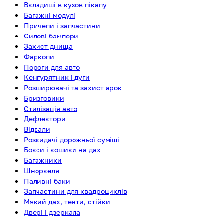
Вкладиші в кузов пікапу
Багажні модулі
Причепи і запчастини
Силові бампери
Захист днища
Фаркопи
Пороги для авто
Кенгурятник і дуги
Розширювачі та захист арок
Бризговики
Стилізація авто
Дефлектори
Відвали
Розкидачі дорожньої суміші
Бокси і кошики на дах
Багажники
Шноркеля
Паливні баки
Запчастини для квадроциклів
Мякий дах, тенти, стійки
Двері і дзеркала