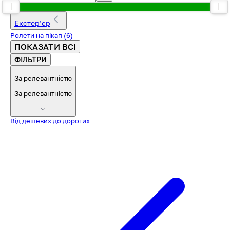
Екстерʼєр
Ролети на пікап
(6)
ПОКАЗАТИ ВСІ
ФІЛЬТРИ
За релевантністю
За релевантністю
Від дешевих до дорогих