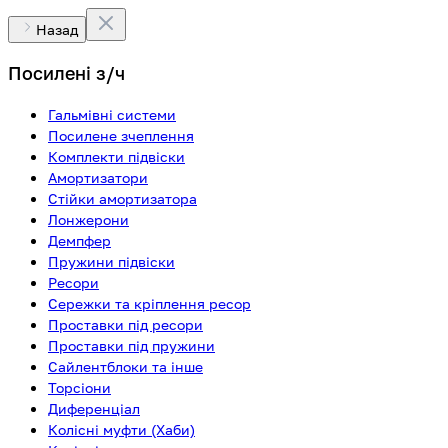
Назад
Посилені з/ч
Гальмівні системи
Посилене зчеплення
Комплекти підвіски
Амортизатори
Стійки амортизатора
Лонжерони
Демпфер
Пружини підвіски
Ресори
Сережки та кріплення ресор
Проставки під ресори
Проставки під пружини
Сайлентблоки та інше
Торсіони
Диференціал
Колісні муфти (Хаби)