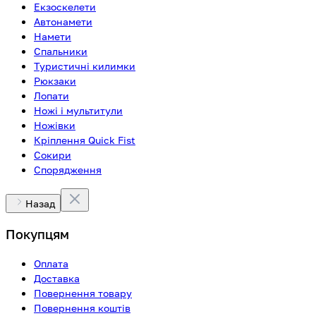
Екзоскелети
Автонамети
Намети
Спальники
Туристичні килимки
Рюкзаки
Лопати
Ножі і мультитули
Ножівки
Кріплення Quick Fist
Сокири
Спорядження
Назад
Покупцям
Оплата
Доставка
Повернення товару
Повернення коштів