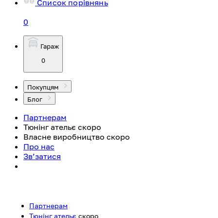
Список порівнянь
0
Гараж
0
Покупцям
Блог
Партнерам
Тюнінг ательє
скоро
Власне виробництво
скоро
Про нас
Зв’затися
Партнерам
Тюнінг ательє
скоро