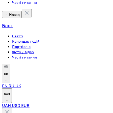
Часті питання
Назад
Блог
Статті
Календар подій
Портфоліо
Фото / відео
Часті питання
UK
EN
RU
UK
UAH
UAH
USD
EUR