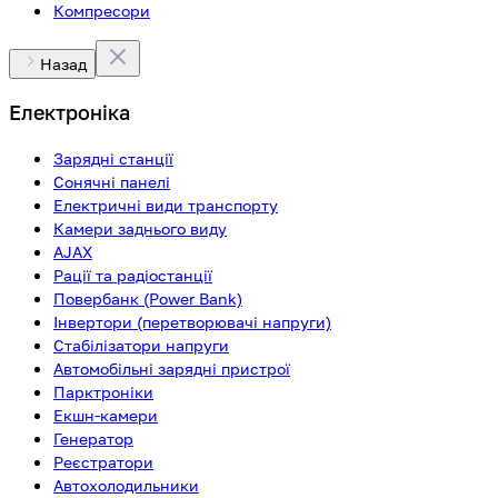
Компресори
Назад
Електроніка
Зарядні станції
Сонячні панелі
Електричні види транспорту
Камери заднього виду
AJAX
Рації та радіостанції
Повербанк (Power Bank)
Інвертори (перетворювачі напруги)
Стабілізатори напруги
Автомобільні зарядні пристрої
Парктроніки
Екшн-камери
Генератор
Реєстратори
Автохолодильники