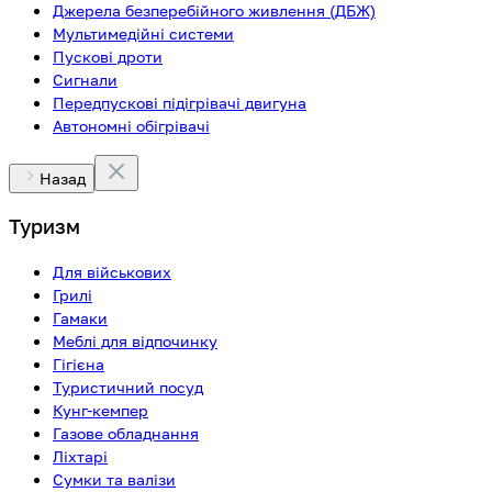
Джерела безперебійного живлення (ДБЖ)
Мультимедійні системи
Пускові дроти
Сигнали
Передпускові підігрівачі двигуна
Автономні обігрівачі
Назад
Туризм
Для військових
Грилі
Гамаки
Меблі для відпочинку
Гігієна
Туристичний посуд
Кунг-кемпер
Газове обладнання
Ліхтарі
Сумки та валізи