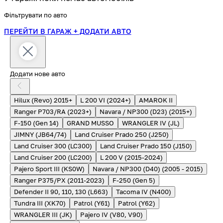
Фільтрувати по авто
ПЕРЕЙТИ В ГАРАЖ
+ ДОДАТИ АВТО
Додати нове авто
Hilux (Revo) 2015+
L 200 VI (2024+)
AMAROK II
Ranger P703/RA (2023+)
Navara / NP300 (D23) (2015+)
F-150 (Gen 14)
GRAND MUSSO
WRANGLER IV (JL)
JIMNY (JB64/74)
Land Cruiser Prado 250 (J250)
Land Cruiser 300 (LC300)
Land Cruiser Prado 150 (J150)
Land Cruiser 200 (LC200)
L 200 V (2015-2024)
Pajero Sport III (KS0W)
Navara / NP300 (D40) (2005 - 2015)
Ranger P375/PX (2011-2023)
F-250 (Gen 5)
Defender II 90, 110, 130 (L663)
Tacoma IV (N400)
Tundra III (XK70)
Patrol (Y61)
Patrol (Y62)
WRANGLER III (JK)
Pajero IV (V80, V90)