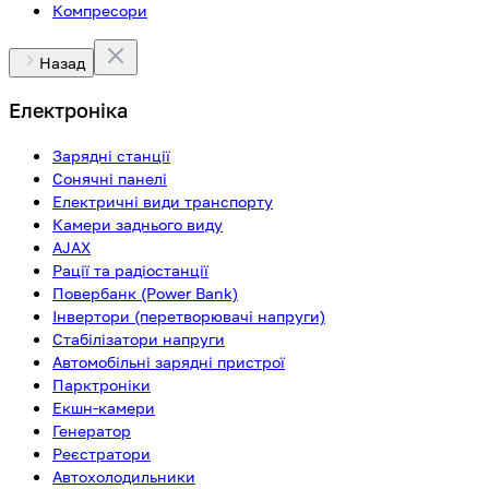
Компресори
Назад
Електроніка
Зарядні станції
Сонячні панелі
Електричні види транспорту
Камери заднього виду
AJAX
Рації та радіостанції
Повербанк (Power Bank)
Інвертори (перетворювачі напруги)
Стабілізатори напруги
Автомобільні зарядні пристрої
Парктроніки
Екшн-камери
Генератор
Реєстратори
Автохолодильники