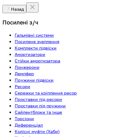
Назад
Посилені з/ч
Гальмівні системи
Посилене зчеплення
Комплекти підвіски
Амортизатори
Стійки амортизатора
Лонжерони
Демпфер
Пружини підвіски
Ресори
Сережки та кріплення ресор
Проставки під ресори
Проставки під пружини
Сайлентблоки та інше
Торсіони
Диференціал
Колісні муфти (Хаби)