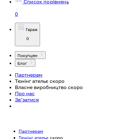
Список порівнянь
0
Гараж
0
Покупцям
Блог
Партнерам
Тюнінг ательє
скоро
Власне виробництво
скоро
Про нас
Зв’затися
Партнерам
Тюнінг ательє
скоро