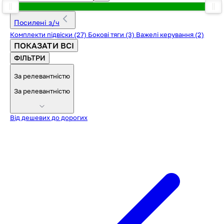
Посилені з/ч
Комплекти підвіски
(27)
Бокові тяги
(3)
Важелі керування
(2)
ПОКАЗАТИ ВСІ
ФІЛЬТРИ
За релевантністю
За релевантністю
Від дешевих до дорогих