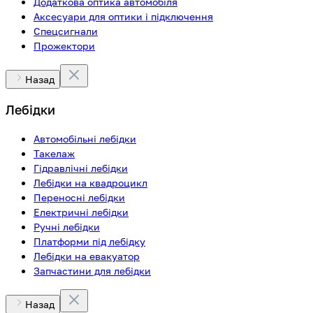
Додаткова оптика автомобіля
Аксесуари для оптики і підключення
Спецсигнали
Прожектори
Назад
Лебідки
Автомобільні лебідки
Такелаж
Гідравлічні лебідки
Лебідки на квадроцикл
Переносні лебідки
Електричні лебідки
Ручні лебідки
Платформи під лебідку
Лебідки на евакуатор
Запчастини для лебідки
Назад