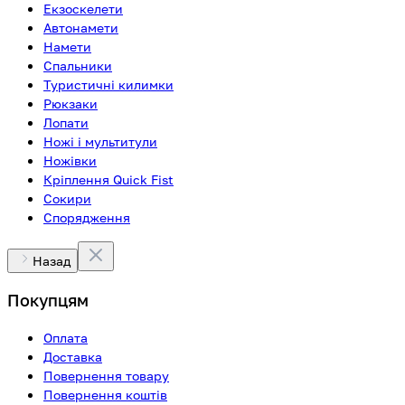
Екзоскелети
Автонамети
Намети
Спальники
Туристичні килимки
Рюкзаки
Лопати
Ножі і мультитули
Ножівки
Кріплення Quick Fist
Сокири
Спорядження
Назад
Покупцям
Оплата
Доставка
Повернення товару
Повернення коштів