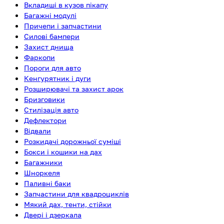
Вкладиші в кузов пікапу
Багажні модулі
Причепи і запчастини
Силові бампери
Захист днища
Фаркопи
Пороги для авто
Кенгурятник і дуги
Розширювачі та захист арок
Бризговики
Стилізація авто
Дефлектори
Відвали
Розкидачі дорожньої суміші
Бокси і кошики на дах
Багажники
Шноркеля
Паливні баки
Запчастини для квадроциклів
Мякий дах, тенти, стійки
Двері і дзеркала