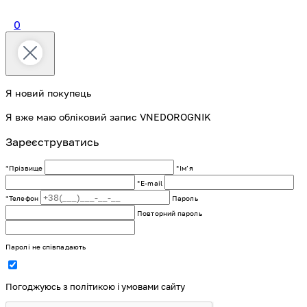
0
Я новий покупець
Я вже маю обліковий запис VNEDOROGNIK
Зареєструватись
*Прізвище
*Імʼя
*E-mail
*Телефон
Пароль
Повторний пароль
Паролі не співпадають
Погоджуюсь з політикою і умовами сайту