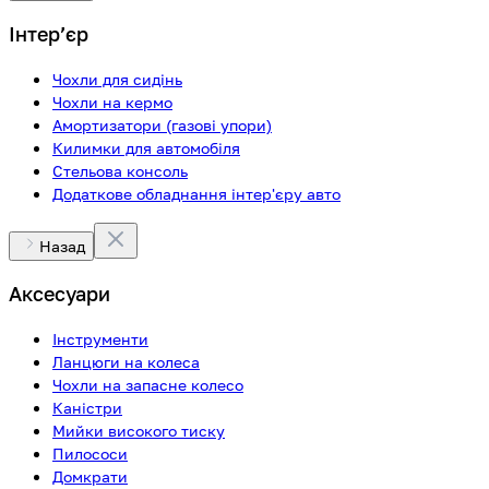
Інтерʼєр
Чохли для сидінь
Чохли на кермо
Амортизатори (газові упори)
Килимки для автомобіля
Стельова консоль
Додаткове обладнання інтер'єру авто
Назад
Аксесуари
Інструменти
Ланцюги на колеса
Чохли на запасне колесо
Каністри
Мийки високого тиску
Пилососи
Домкрати