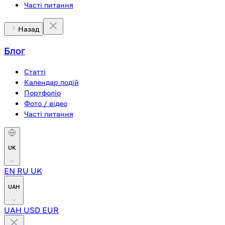
Часті питання
Назад
Блог
Статті
Календар подій
Портфоліо
Фото / відео
Часті питання
UK
EN
RU
UK
UAH
UAH
USD
EUR