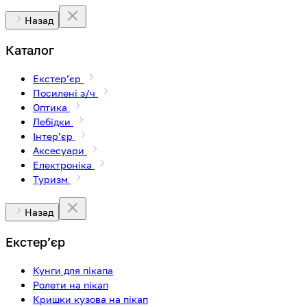
Назад
Каталог
Екстерʼєр
Посилені з/ч
Оптика
Лебідки
Інтерʼєр
Аксесуари
Електроніка
Туризм
Назад
Екстерʼєр
Кунги для пікапа
Ролети на пікап
Кришки кузова на пікап