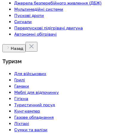
Джерела безперебійного живлення (ДБЖ)
Мультимедійні системи
Пускові дроти
Сигнали
Передпускові підігрівачі двигуна
Автономні обігрівачі
Назад
Туризм
Для військових
Грилі
Гамаки
Меблі для відпочинку
Гігієна
Туристичний посуд
Кунг-кемпер
Газове обладнання
Ліхтарі
Сумки та валізи