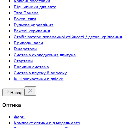
Колісні проставки
Підшипники для авто
Тяга Панара
Бокові тяги
Рульове управління
Важелі керування
Стабілізатори поперечної стійкості / деталі кріплення
Приводні вали
Генератори
Система охолодження двигуна
Стартери
Паливна система
Система впуску й випуску
Інші запчастини підвіски
Назад
Оптика
Фари
Комплект оптики під модель авто