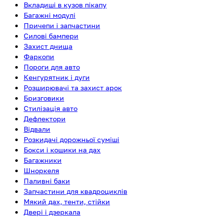
Вкладиші в кузов пікапу
Багажні модулі
Причепи і запчастини
Силові бампери
Захист днища
Фаркопи
Пороги для авто
Кенгурятник і дуги
Розширювачі та захист арок
Бризговики
Стилізація авто
Дефлектори
Відвали
Розкидачі дорожньої суміші
Бокси і кошики на дах
Багажники
Шноркеля
Паливні баки
Запчастини для квадроциклів
Мякий дах, тенти, стійки
Двері і дзеркала