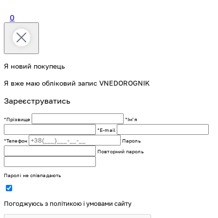
0
Я новий покупець
Я вже маю обліковий запис VNEDOROGNIK
Зареєструватись
*Прізвище
*Імʼя
*E-mail
*Телефон
Пароль
Повторний пароль
Паролі не співпадають
Погоджуюсь з політикою і умовами сайту