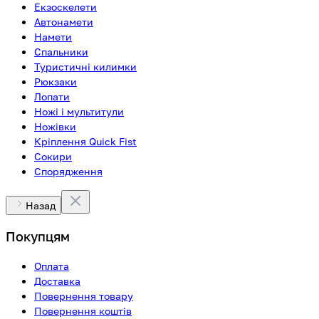
Екзоскелети
Автонамети
Намети
Спальники
Туристичні килимки
Рюкзаки
Лопати
Ножі і мультитули
Ножівки
Кріплення Quick Fist
Сокири
Спорядження
Назад
Покупцям
Оплата
Доставка
Повернення товару
Повернення коштів