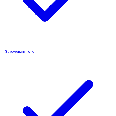
За релевантністю