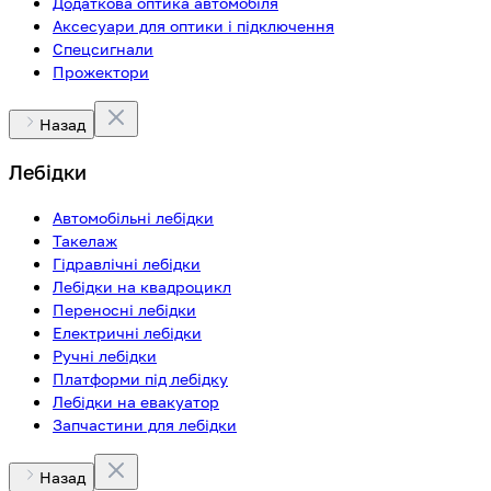
Додаткова оптика автомобіля
Аксесуари для оптики і підключення
Спецсигнали
Прожектори
Назад
Лебідки
Автомобільні лебідки
Такелаж
Гідравлічні лебідки
Лебідки на квадроцикл
Переносні лебідки
Електричні лебідки
Ручні лебідки
Платформи під лебідку
Лебідки на евакуатор
Запчастини для лебідки
Назад