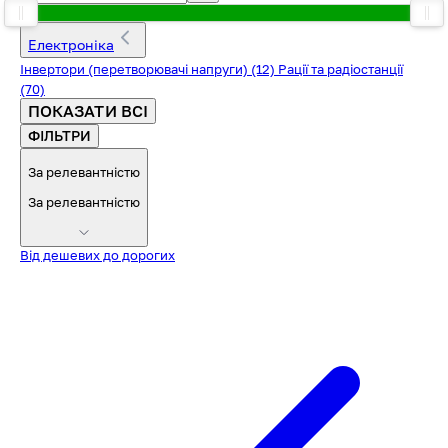
Електроніка
Інвертори (перетворювачі напруги)
(12)
Рації та радіостанції
(70)
ПОКАЗАТИ ВСІ
ФІЛЬТРИ
За релевантністю
За релевантністю
Від дешевих до дорогих