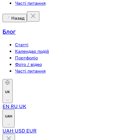
Часті питання
Назад
Блог
Статті
Календар подій
Портфоліо
Фото / відео
Часті питання
UK
EN
RU
UK
UAH
UAH
USD
EUR