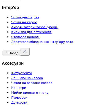
Інтерʼєр
Чохли для сидінь
Чохли на кермо
Амортизатори (газові упори)
Килимки для автомобіля
Стельова консоль
Додаткове обладнання інтер'єру авто
Назад
Аксесуари
Інструменти
Ланцюги на колеса
Чохли на запасне колесо
Каністри
Мийки високого тиску
Пилососи
Домкрати