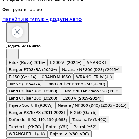
Фільтрувати по авто
ПЕРЕЙТИ В ГАРАЖ
+ ДОДАТИ АВТО
Додати нове авто
Hilux (Revo) 2015+
L 200 VI (2024+)
AMAROK II
Ranger P703/RA (2023+)
Navara / NP300 (D23) (2015+)
F-150 (Gen 14)
GRAND MUSSO
WRANGLER IV (JL)
JIMNY (JB64/74)
Land Cruiser Prado 250 (J250)
Land Cruiser 300 (LC300)
Land Cruiser Prado 150 (J150)
Land Cruiser 200 (LC200)
L 200 V (2015-2024)
Pajero Sport III (KS0W)
Navara / NP300 (D40) (2005 - 2015)
Ranger P375/PX (2011-2023)
F-250 (Gen 5)
Defender II 90, 110, 130 (L663)
Tacoma IV (N400)
Tundra III (XK70)
Patrol (Y61)
Patrol (Y62)
WRANGLER III (JK)
Pajero IV (V80, V90)