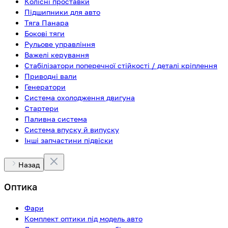
Колісні проставки
Підшипники для авто
Тяга Панара
Бокові тяги
Рульове управління
Важелі керування
Стабілізатори поперечної стійкості / деталі кріплення
Приводні вали
Генератори
Система охолодження двигуна
Стартери
Паливна система
Система впуску й випуску
Інші запчастини підвіски
Назад
Оптика
Фари
Комплект оптики під модель авто