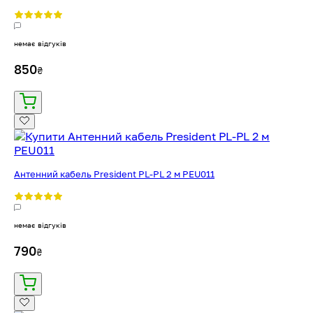
немає відгуків
850
₴
Антенний кабель President PL-PL 2 м PEU011
немає відгуків
790
₴