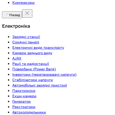
Компресори
Назад
Електроніка
Зарядні станції
Сонячні панелі
Електричні види транспорту
Камери заднього виду
AJAX
Рації та радіостанції
Повербанк (Power Bank)
Інвертори (перетворювачі напруги)
Стабілізатори напруги
Автомобільні зарядні пристрої
Парктроніки
Екшн-камери
Генератор
Реєстратори
Автохолодильники