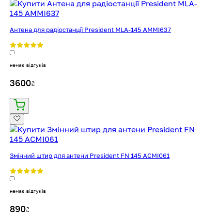
Антена для радіостанції President MLA-145 AMMI637
немає відгуків
3600
₴
Змінний штир для антени President FN 145 ACMI061
немає відгуків
890
₴