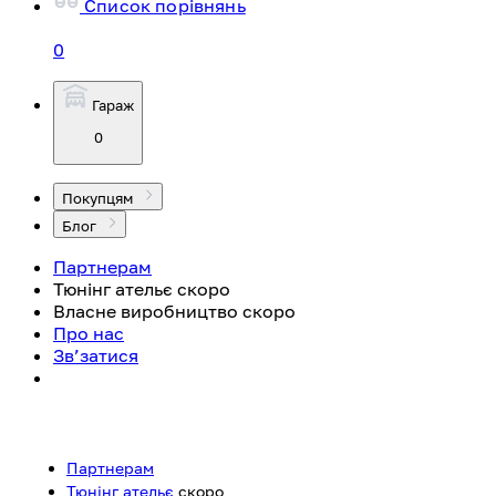
Список порівнянь
0
Гараж
0
Покупцям
Блог
Партнерам
Тюнінг ательє
скоро
Власне виробництво
скоро
Про нас
Зв’затися
Партнерам
Тюнінг ательє
скоро