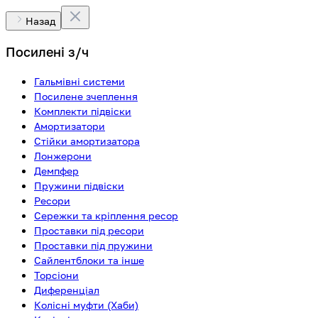
Назад
Посилені з/ч
Гальмівні системи
Посилене зчеплення
Комплекти підвіски
Амортизатори
Стійки амортизатора
Лонжерони
Демпфер
Пружини підвіски
Ресори
Сережки та кріплення ресор
Проставки під ресори
Проставки під пружини
Сайлентблоки та інше
Торсіони
Диференціал
Колісні муфти (Хаби)