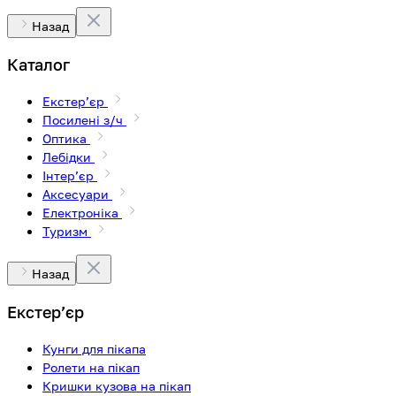
Назад
Каталог
Екстерʼєр
Посилені з/ч
Оптика
Лебідки
Інтерʼєр
Аксесуари
Електроніка
Туризм
Назад
Екстерʼєр
Кунги для пікапа
Ролети на пікап
Кришки кузова на пікап