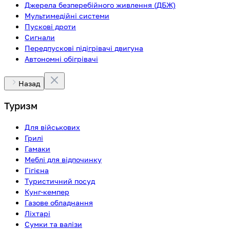
Джерела безперебійного живлення (ДБЖ)
Мультимедійні системи
Пускові дроти
Сигнали
Передпускові підігрівачі двигуна
Автономні обігрівачі
Назад
Туризм
Для військових
Грилі
Гамаки
Меблі для відпочинку
Гігієна
Туристичний посуд
Кунг-кемпер
Газове обладнання
Ліхтарі
Сумки та валізи