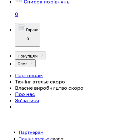
Список порівнянь
0
Гараж
0
Покупцям
Блог
Партнерам
Тюнінг ательє
скоро
Власне виробництво
скоро
Про нас
Зв’затися
Партнерам
Тюнінг ательє
скоро