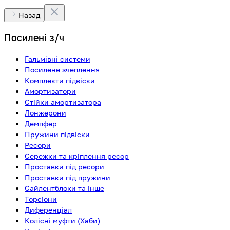
Назад
Посилені з/ч
Гальмівні системи
Посилене зчеплення
Комплекти підвіски
Амортизатори
Стійки амортизатора
Лонжерони
Демпфер
Пружини підвіски
Ресори
Сережки та кріплення ресор
Проставки під ресори
Проставки під пружини
Сайлентблоки та інше
Торсіони
Диференціал
Колісні муфти (Хаби)