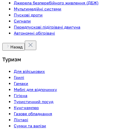
Джерела безперебійного живлення (ДБЖ)
Мультимедійні системи
Пускові дроти
Сигнали
Передпускові підігрівачі двигуна
Автономні обігрівачі
Назад
Туризм
Для військових
Грилі
Гамаки
Меблі для відпочинку
Гігієна
Туристичний посуд
Кунг-кемпер
Газове обладнання
Ліхтарі
Сумки та валізи