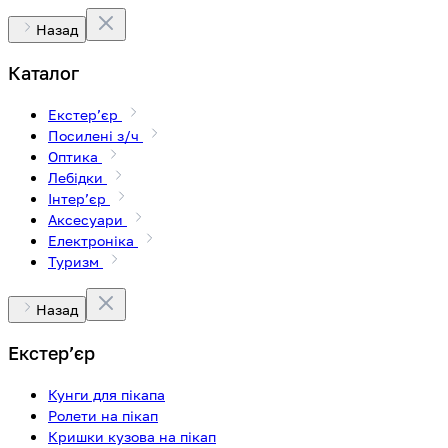
Назад
Каталог
Екстерʼєр
Посилені з/ч
Оптика
Лебідки
Інтерʼєр
Аксесуари
Електроніка
Туризм
Назад
Екстерʼєр
Кунги для пікапа
Ролети на пікап
Кришки кузова на пікап