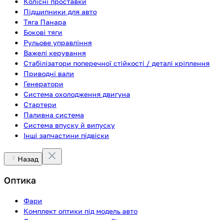
Колісні проставки
Підшипники для авто
Тяга Панара
Бокові тяги
Рульове управління
Важелі керування
Стабілізатори поперечної стійкості / деталі кріплення
Приводні вали
Генератори
Система охолодження двигуна
Стартери
Паливна система
Система впуску й випуску
Інші запчастини підвіски
Назад
Оптика
Фари
Комплект оптики під модель авто