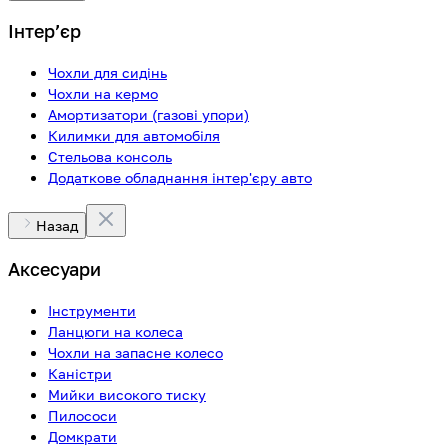
Інтерʼєр
Чохли для сидінь
Чохли на кермо
Амортизатори (газові упори)
Килимки для автомобіля
Стельова консоль
Додаткове обладнання інтер'єру авто
Назад
Аксесуари
Інструменти
Ланцюги на колеса
Чохли на запасне колесо
Каністри
Мийки високого тиску
Пилососи
Домкрати