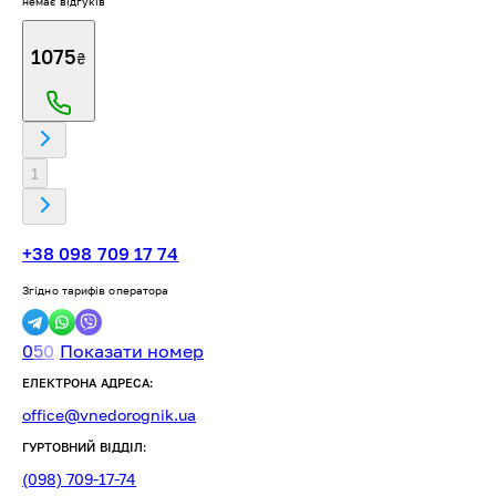
немає відгуків
1075
₴
1
+38 098 709 17 74
Згідно тарифів оператора
0
5
0
Показати номер
ЕЛЕКТРОНА АДРЕСА:
office@vnedorognik.ua
ГУРТОВНИЙ ВІДДІЛ:
(098) 709-17-74