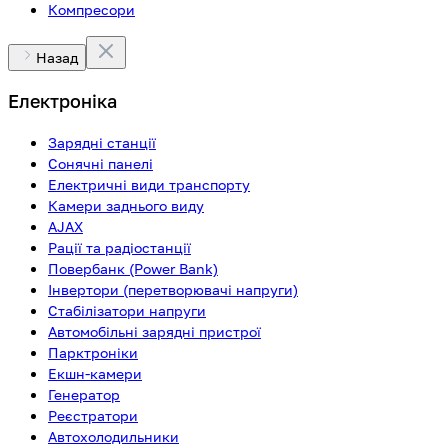
Компресори
Назад
Електроніка
Зарядні станції
Сонячні панелі
Електричні види транспорту
Камери заднього виду
AJAX
Рації та радіостанції
Повербанк (Power Bank)
Інвертори (перетворювачі напруги)
Стабілізатори напруги
Автомобільні зарядні пристрої
Парктроніки
Екшн-камери
Генератор
Реєстратори
Автохолодильники