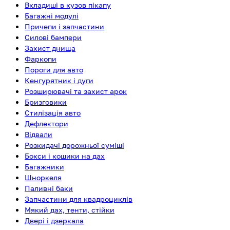
Вкладиші в кузов пікапу
Багажні модулі
Причепи і запчастини
Силові бампери
Захист днища
Фаркопи
Пороги для авто
Кенгурятник і дуги
Розширювачі та захист арок
Бризговики
Стилізація авто
Дефлектори
Відвали
Розкидачі дорожньої суміші
Бокси і кошики на дах
Багажники
Шноркеля
Паливні баки
Запчастини для квадроциклів
Мякий дах, тенти, стійки
Двері і дзеркала