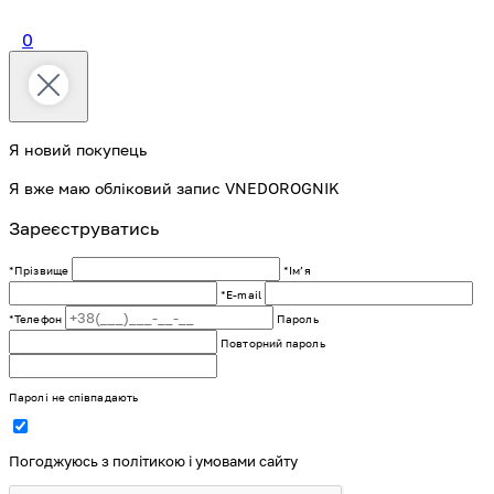
0
Я новий покупець
Я вже маю обліковий запис VNEDOROGNIK
Зареєструватись
*Прізвище
*Імʼя
*E-mail
*Телефон
Пароль
Повторний пароль
Паролі не співпадають
Погоджуюсь з політикою і умовами сайту