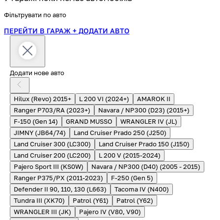
Фільтрувати по авто
ПЕРЕЙТИ В ГАРАЖ
+ ДОДАТИ АВТО
Додати нове авто
Hilux (Revo) 2015+
L 200 VI (2024+)
AMAROK II
Ranger P703/RA (2023+)
Navara / NP300 (D23) (2015+)
F-150 (Gen 14)
GRAND MUSSO
WRANGLER IV (JL)
JIMNY (JB64/74)
Land Cruiser Prado 250 (J250)
Land Cruiser 300 (LC300)
Land Cruiser Prado 150 (J150)
Land Cruiser 200 (LC200)
L 200 V (2015-2024)
Pajero Sport III (KS0W)
Navara / NP300 (D40) (2005 - 2015)
Ranger P375/PX (2011-2023)
F-250 (Gen 5)
Defender II 90, 110, 130 (L663)
Tacoma IV (N400)
Tundra III (XK70)
Patrol (Y61)
Patrol (Y62)
WRANGLER III (JK)
Pajero IV (V80, V90)