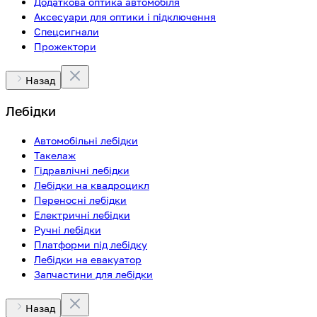
Додаткова оптика автомобіля
Аксесуари для оптики і підключення
Спецсигнали
Прожектори
Назад
Лебідки
Автомобільні лебідки
Такелаж
Гідравлічні лебідки
Лебідки на квадроцикл
Переносні лебідки
Електричні лебідки
Ручні лебідки
Платформи під лебідку
Лебідки на евакуатор
Запчастини для лебідки
Назад