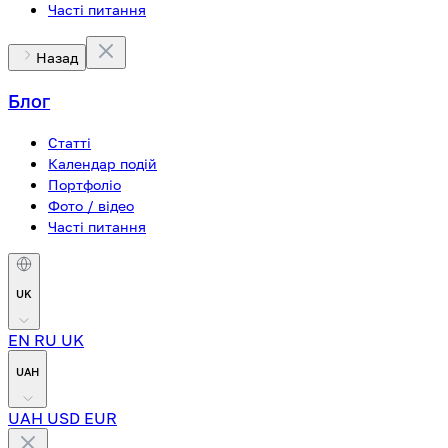
Часті питання
Назад
Блог
Статті
Календар подій
Портфоліо
Фото / відео
Часті питання
UK
EN
RU
UK
UAH
UAH
USD
EUR