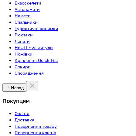
Екзоскелети
Автонамети
Намети
Спальники
Туристичні килимки
Рюкзаки
Лопати
Ножі і мультитули
Ножівки
Кріплення Quick Fist
Сокири
Спорядження
Назад
Покупцям
Оплата
Доставка
Повернення товару
Повернення коштів