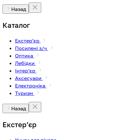
Назад
Каталог
Екстерʼєр
Посилені з/ч
Оптика
Лебідки
Інтерʼєр
Аксесуари
Електроніка
Туризм
Назад
Екстерʼєр