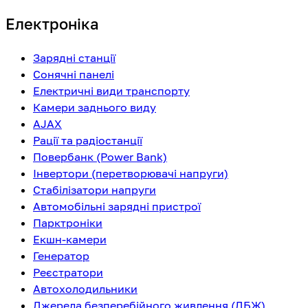
Електроніка
Зарядні станції
Сонячні панелі
Електричні види транспорту
Камери заднього виду
AJAX
Рації та радіостанції
Повербанк (Power Bank)
Інвертори (перетворювачі напруги)
Стабілізатори напруги
Автомобільні зарядні пристрої
Парктроніки
Екшн-камери
Генератор
Реєстратори
Автохолодильники
Джерела безперебійного живлення (ДБЖ)