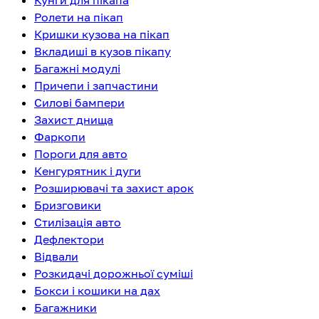
Кунги для пікапа
Ролети на пікап
Кришки кузова на пікап
Вкладиші в кузов пікапу
Багажні модулі
Причепи і запчастини
Силові бампери
Захист днища
Фаркопи
Пороги для авто
Кенгурятник і дуги
Розширювачі та захист арок
Бризговики
Стилізація авто
Дефлектори
Відвали
Розкидачі дорожньої суміші
Бокси і кошики на дах
Багажники