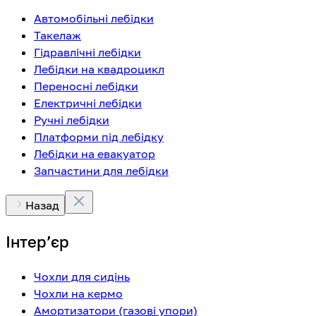
Автомобільні лебідки
Такелаж
Гідравлічні лебідки
Лебідки на квадроцикл
Переносні лебідки
Електричні лебідки
Ручні лебідки
Платформи під лебідку
Лебідки на евакуатор
Запчастини для лебідки
Назад
Інтерʼєр
Чохли для сидінь
Чохли на кермо
Амортизатори (газові упори)