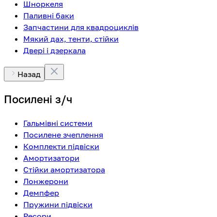
Шноркеля
Паливні баки
Запчастини для квадроциклів
Мякий дах, тенти, стійки
Двері і дзеркала
Назад
Посилені з/ч
Гальмівні системи
Посилене зчеплення
Комплекти підвіски
Амортизатори
Стійки амортизатора
Лонжерони
Демпфер
Пружини підвіски
Ресори