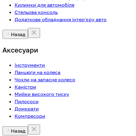
Килимки для автомобіля
Стельова консоль
Додаткове обладнання інтер'єру авто
Назад
Аксесуари
Інструменти
Ланцюги на колеса
Чохли на запасне колесо
Каністри
Мийки високого тиску
Пилососи
Домкрати
Компресори
Назад