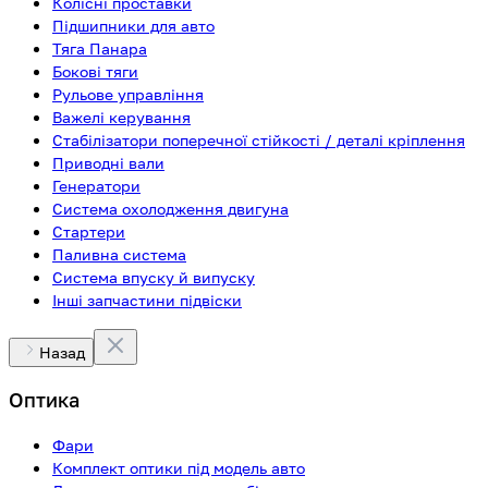
Колісні проставки
Підшипники для авто
Тяга Панара
Бокові тяги
Рульове управління
Важелі керування
Стабілізатори поперечної стійкості / деталі кріплення
Приводні вали
Генератори
Система охолодження двигуна
Стартери
Паливна система
Система впуску й випуску
Інші запчастини підвіски
Назад
Оптика
Фари
Комплект оптики під модель авто