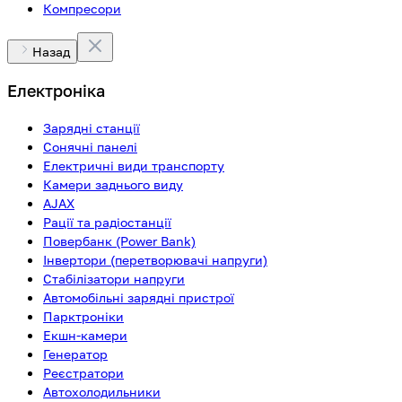
Компресори
Назад
Електроніка
Зарядні станції
Сонячні панелі
Електричні види транспорту
Камери заднього виду
AJAX
Рації та радіостанції
Повербанк (Power Bank)
Інвертори (перетворювачі напруги)
Стабілізатори напруги
Автомобільні зарядні пристрої
Парктроніки
Екшн-камери
Генератор
Реєстратори
Автохолодильники