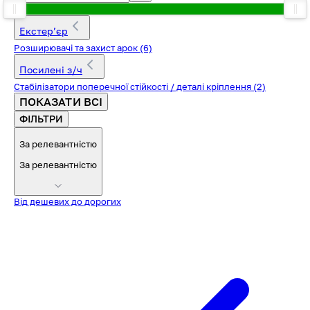
Екстерʼєр
Розширювачі та захист арок
(6)
Посилені з/ч
Стабілізатори поперечної стійкості / деталі кріплення
(2)
ПОКАЗАТИ ВСІ
ФІЛЬТРИ
За релевантністю
За релевантністю
Від дешевих до дорогих