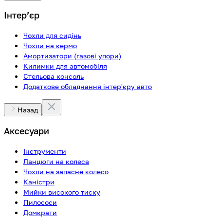
Інтерʼєр
Чохли для сидінь
Чохли на кермо
Амортизатори (газові упори)
Килимки для автомобіля
Стельова консоль
Додаткове обладнання інтер'єру авто
Назад
Аксесуари
Інструменти
Ланцюги на колеса
Чохли на запасне колесо
Каністри
Мийки високого тиску
Пилососи
Домкрати