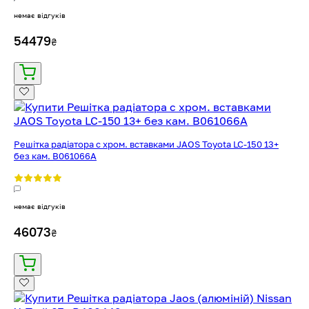
немає відгуків
54479
₴
Решітка радіатора с хром. вставками JAOS Toyota LC-150 13+
без кам. B061066A
немає відгуків
46073
₴