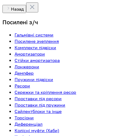
Назад
Посилені з/ч
Гальмівні системи
Посилене зчеплення
Комплекти підвіски
Амортизатори
Стійки амортизатора
Лонжерони
Демпфер
Пружини підвіски
Ресори
Сережки та кріплення ресор
Проставки під ресори
Проставки під пружини
Сайлентблоки та інше
Торсіони
Диференціал
Колісні муфти (Хаби)