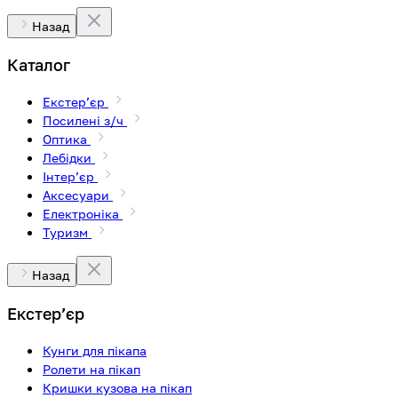
Назад
Каталог
Екстерʼєр
Посилені з/ч
Оптика
Лебідки
Інтерʼєр
Аксесуари
Електроніка
Туризм
Назад
Екстерʼєр
Кунги для пікапа
Ролети на пікап
Кришки кузова на пікап