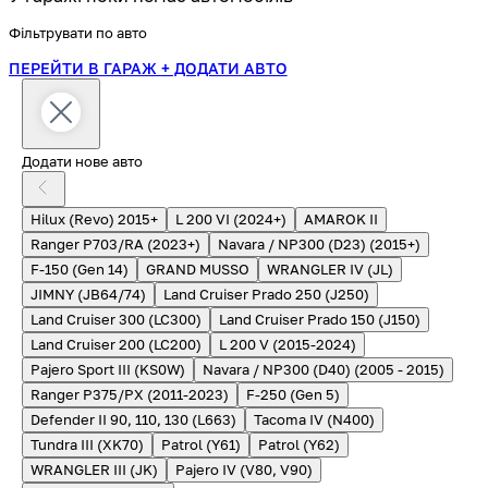
Фільтрувати по авто
ПЕРЕЙТИ В ГАРАЖ
+ ДОДАТИ АВТО
Додати нове авто
Hilux (Revo) 2015+
L 200 VI (2024+)
AMAROK II
Ranger P703/RA (2023+)
Navara / NP300 (D23) (2015+)
F-150 (Gen 14)
GRAND MUSSO
WRANGLER IV (JL)
JIMNY (JB64/74)
Land Cruiser Prado 250 (J250)
Land Cruiser 300 (LC300)
Land Cruiser Prado 150 (J150)
Land Cruiser 200 (LC200)
L 200 V (2015-2024)
Pajero Sport III (KS0W)
Navara / NP300 (D40) (2005 - 2015)
Ranger P375/PX (2011-2023)
F-250 (Gen 5)
Defender II 90, 110, 130 (L663)
Tacoma IV (N400)
Tundra III (XK70)
Patrol (Y61)
Patrol (Y62)
WRANGLER III (JK)
Pajero IV (V80, V90)