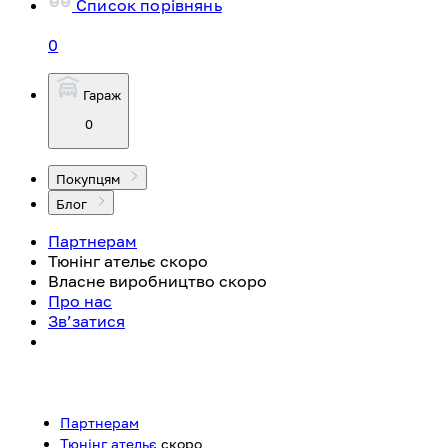
Список порівнянь
0
Гараж
0
Покупцям
Блог
Партнерам
Тюнінг ательє
скоро
Власне виробництво
скоро
Про нас
Зв’затися
Партнерам
Тюнінг ательє
скоро