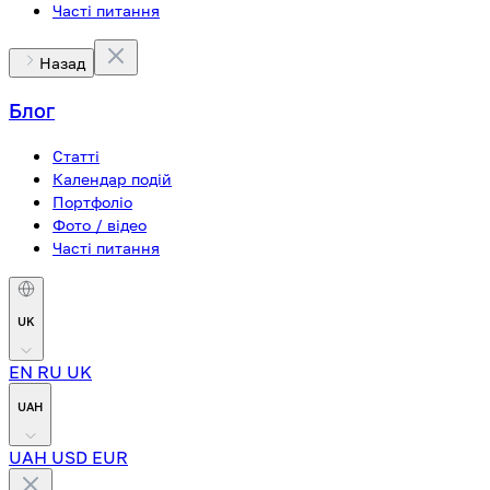
Часті питання
Назад
Блог
Статті
Календар подій
Портфоліо
Фото / відео
Часті питання
UK
EN
RU
UK
UAH
UAH
USD
EUR