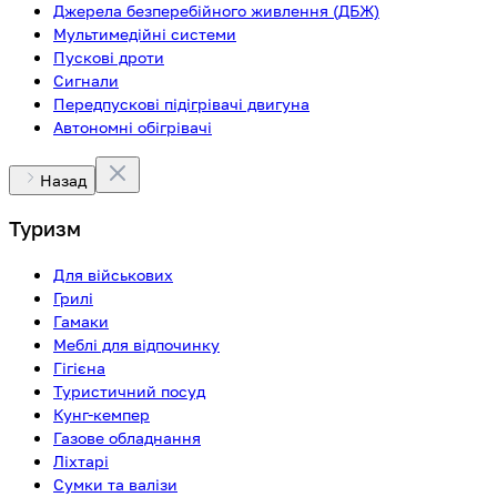
Джерела безперебійного живлення (ДБЖ)
Мультимедійні системи
Пускові дроти
Сигнали
Передпускові підігрівачі двигуна
Автономні обігрівачі
Назад
Туризм
Для військових
Грилі
Гамаки
Меблі для відпочинку
Гігієна
Туристичний посуд
Кунг-кемпер
Газове обладнання
Ліхтарі
Сумки та валізи