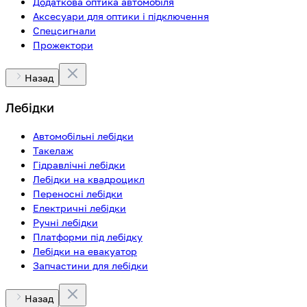
Додаткова оптика автомобіля
Аксесуари для оптики і підключення
Спецсигнали
Прожектори
Назад
Лебідки
Автомобільні лебідки
Такелаж
Гідравлічні лебідки
Лебідки на квадроцикл
Переносні лебідки
Електричні лебідки
Ручні лебідки
Платформи під лебідку
Лебідки на евакуатор
Запчастини для лебідки
Назад