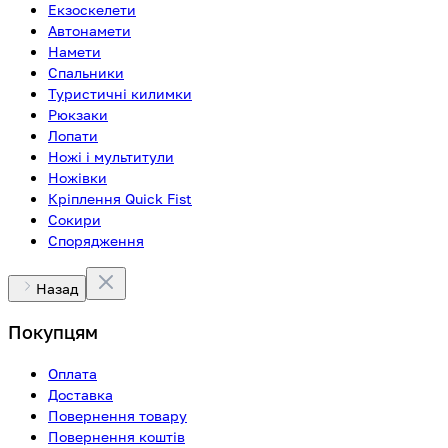
Екзоскелети
Автонамети
Намети
Спальники
Туристичні килимки
Рюкзаки
Лопати
Ножі і мультитули
Ножівки
Кріплення Quick Fist
Сокири
Спорядження
Назад
Покупцям
Оплата
Доставка
Повернення товару
Повернення коштів