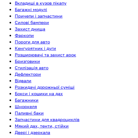
Вкладиші в кузов пікапу
Багажні модулі
Причепи і запчастини
Силові бампери
Захист днища
Фаркопи
Пороги для авто
Кенгурятник і дуги
Розширювачі та захист арок
Бризговики
Стилізація авто
Дефлектори
Відвали
Розкидачі дорожньої суміші
Бокси і кошики на дах
Багажники
Шноркеля
Паливні баки
Запчастини для квадроциклів
Мякий дах, тенти, стійки
Двері і дзеркала