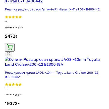
Решітка радіатора Jaos (алюміній) Nissan X-Trail 07+ B400442
немає відгуків
2472
₴
Розширювач крила JAOS +10mm Toyota Land Cruiser-200 -12
B130048A
немає відгуків
19373
₴