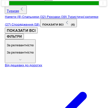
Туризм
Намети
(8)
Спальники
(32)
Рюкзаки
(39)
Туристичні килимки
(27)
Спорядження
(18)
ПОКАЗАТИ ВСІ
(6)
ПОКАЗАТИ ВСІ
ФІЛЬТРИ
За релевантністю
За релевантністю
Від дешевих до дорогих