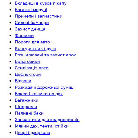
Вкладиші в кузов пікапу
Багажні модулі
Причепи і запчастини
Силові бампери
Захист днища
Фаркопи
Пороги для авто
Кенгурятник і дуги
Розширювачі та захист арок
Бризговики
Стилізація авто
Дефлектори
Відвали
Розкидачі дорожньої суміші
Бокси і кошики на дах
Багажники
Шноркеля
Паливні баки
Запчастини для квадроциклів
Мякий дах, тенти, стійки
Двері і дзеркала