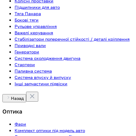
Колісні проставки
Підшипники для авто
Тяга Панара
Бокові тяги
Рульове управління
Важелі керування
Стабілізатори поперечної стійкості / деталі кріплення
Приводні вали
Генератори
Система охолодження двигуна
Стартери
Паливна система
Система впуску й випуску
Інші запчастини підвіски
Назад
Оптика
Фари
Комплект оптики під модель авто