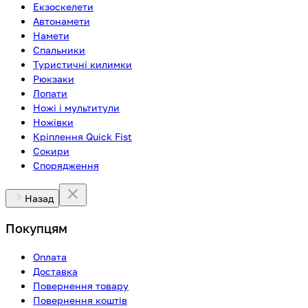
Екзоскелети
Автонамети
Намети
Спальники
Туристичні килимки
Рюкзаки
Лопати
Ножі і мультитули
Ножівки
Кріплення Quick Fist
Сокири
Спорядження
Назад
Покупцям
Оплата
Доставка
Повернення товару
Повернення коштів