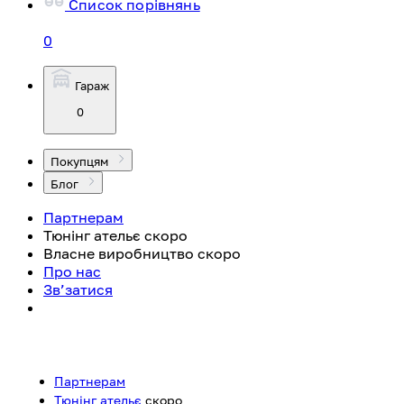
Список порівнянь
0
Гараж
0
Покупцям
Блог
Партнерам
Тюнінг ательє
скоро
Власне виробництво
скоро
Про нас
Зв’затися
Партнерам
Тюнінг ательє
скоро