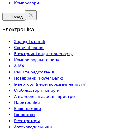
Компресори
Назад
Електроніка
Зарядні станції
Сонячні панелі
Електричні види транспорту
Камери заднього виду
AJAX
Рації та радіостанції
Повербанк (Power Bank)
Інвертори (перетворювачі напруги)
Стабілізатори напруги
Автомобільні зарядні пристрої
Парктроніки
Екшн-камери
Генератор
Реєстратори
Автохолодильники