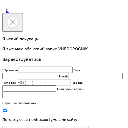
0
Я новий покупець
Я вже маю обліковий запис VNEDOROGNIK
Зареєструватись
*Прізвище
*Імʼя
*E-mail
*Телефон
Пароль
Повторний пароль
Паролі не співпадають
Погоджуюсь з політикою і умовами сайту