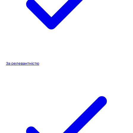
За релевантністю