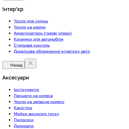
Інтерʼєр
Чохли для сидінь
Чохли на кермо
Амортизатори (газові упори)
Килимки для автомобіля
Стельова консоль
Додаткове обладнання інтер'єру авто
Назад
Аксесуари
Інструменти
Ланцюги на колеса
Чохли на запасне колесо
Каністри
Мийки високого тиску
Пилососи
Домкрати