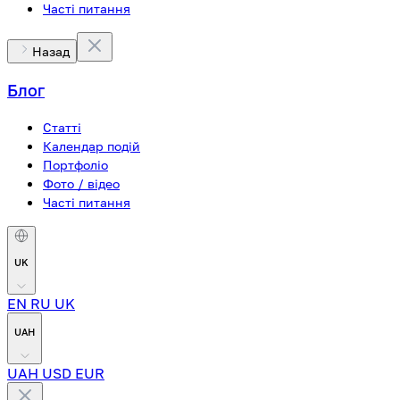
Часті питання
Назад
Блог
Статті
Календар подій
Портфоліо
Фото / відео
Часті питання
UK
EN
RU
UK
UAH
UAH
USD
EUR