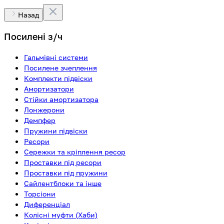
Назад
Посилені з/ч
Гальмівні системи
Посилене зчеплення
Комплекти підвіски
Амортизатори
Стійки амортизатора
Лонжерони
Демпфер
Пружини підвіски
Ресори
Сережки та кріплення ресор
Проставки під ресори
Проставки під пружини
Сайлентблоки та інше
Торсіони
Диференціал
Колісні муфти (Хаби)