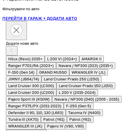
Фільтрувати по авто
ПЕРЕЙТИ В ГАРАЖ
+ ДОДАТИ АВТО
Додати нове авто
Hilux (Revo) 2015+
L 200 VI (2024+)
AMAROK II
Ranger P703/RA (2023+)
Navara / NP300 (D23) (2015+)
F-150 (Gen 14)
GRAND MUSSO
WRANGLER IV (JL)
JIMNY (JB64/74)
Land Cruiser Prado 250 (J250)
Land Cruiser 300 (LC300)
Land Cruiser Prado 150 (J150)
Land Cruiser 200 (LC200)
L 200 V (2015-2024)
Pajero Sport III (KS0W)
Navara / NP300 (D40) (2005 - 2015)
Ranger P375/PX (2011-2023)
F-250 (Gen 5)
Defender II 90, 110, 130 (L663)
Tacoma IV (N400)
Tundra III (XK70)
Patrol (Y61)
Patrol (Y62)
WRANGLER III (JK)
Pajero IV (V80, V90)