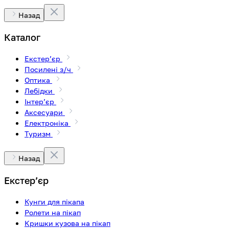
Назад
Каталог
Екстерʼєр
Посилені з/ч
Оптика
Лебідки
Інтерʼєр
Аксесуари
Електроніка
Туризм
Назад
Екстерʼєр
Кунги для пікапа
Ролети на пікап
Кришки кузова на пікап