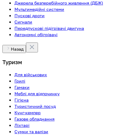
Джерела безперебійного живлення (ДБЖ)
Мультимедійні системи
Пускові дроти
Сигнали
Передпускові підігрівачі двигуна
Автономні обігрівачі
Назад
Туризм
Для військових
Грилі
Гамаки
Меблі для відпочинку
Гігієна
Туристичний посуд
Кунг-кемпер
Газове обладнання
Ліхтарі
Сумки та валізи