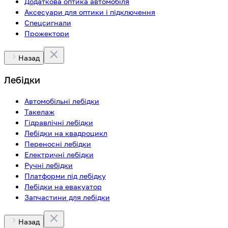
Додаткова оптика автомобіля
Аксесуари для оптики і підключення
Спецсигнали
Прожектори
Назад
Лебідки
Автомобільні лебідки
Такелаж
Гідравлічні лебідки
Лебідки на квадроцикл
Переносні лебідки
Електричні лебідки
Ручні лебідки
Платформи під лебідку
Лебідки на евакуатор
Запчастини для лебідки
Назад