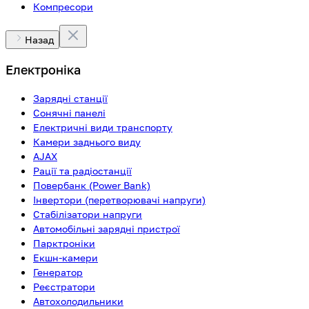
Компресори
Назад
Електроніка
Зарядні станції
Сонячні панелі
Електричні види транспорту
Камери заднього виду
AJAX
Рації та радіостанції
Повербанк (Power Bank)
Інвертори (перетворювачі напруги)
Стабілізатори напруги
Автомобільні зарядні пристрої
Парктроніки
Екшн-камери
Генератор
Реєстратори
Автохолодильники