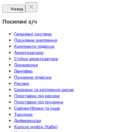
Назад
Посилені з/ч
Гальмівні системи
Посилене зчеплення
Комплекти підвіски
Амортизатори
Стійки амортизатора
Лонжерони
Демпфер
Пружини підвіски
Ресори
Сережки та кріплення ресор
Проставки під ресори
Проставки під пружини
Сайлентблоки та інше
Торсіони
Диференціал
Колісні муфти (Хаби)