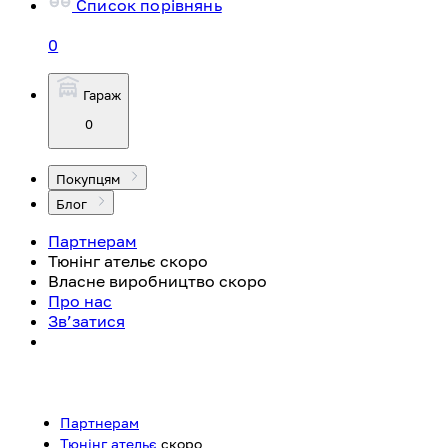
Список порівнянь
0
Гараж
0
Покупцям
Блог
Партнерам
Тюнінг ательє
скоро
Власне виробництво
скоро
Про нас
Зв’затися
Партнерам
Тюнінг ательє
скоро