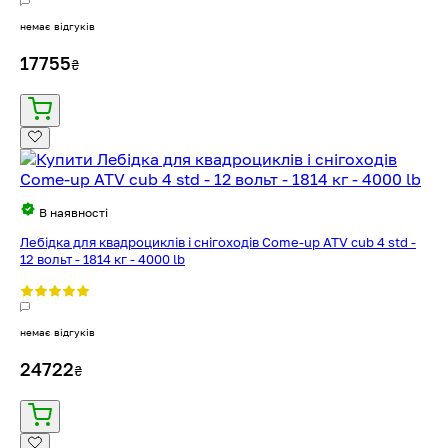
немає відгуків
17755
₴
В наявності
Лебідка для квадроциклів і снігоходів Come-up ATV cub 4 std -
12 вольт - 1814 кг - 4000 lb
немає відгуків
24722
₴