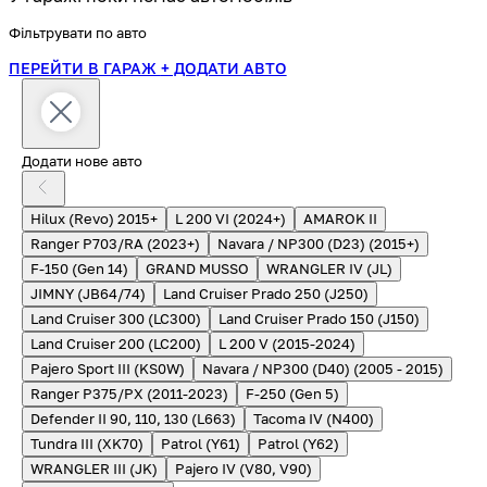
Фільтрувати по авто
ПЕРЕЙТИ В ГАРАЖ
+ ДОДАТИ АВТО
Додати нове авто
Hilux (Revo) 2015+
L 200 VI (2024+)
AMAROK II
Ranger P703/RA (2023+)
Navara / NP300 (D23) (2015+)
F-150 (Gen 14)
GRAND MUSSO
WRANGLER IV (JL)
JIMNY (JB64/74)
Land Cruiser Prado 250 (J250)
Land Cruiser 300 (LC300)
Land Cruiser Prado 150 (J150)
Land Cruiser 200 (LC200)
L 200 V (2015-2024)
Pajero Sport III (KS0W)
Navara / NP300 (D40) (2005 - 2015)
Ranger P375/PX (2011-2023)
F-250 (Gen 5)
Defender II 90, 110, 130 (L663)
Tacoma IV (N400)
Tundra III (XK70)
Patrol (Y61)
Patrol (Y62)
WRANGLER III (JK)
Pajero IV (V80, V90)