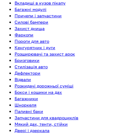
Вкладиші в кузов пікапу
Багажні модулі
Причепи і запчастини
Силові бампери
Захист днища
Фаркопи
Пороги для авто
Кенгурятник і дуги
Розширювачі та захист арок
Бризговики
Стилізація авто
Дефлектори
Відвали
Розкидачі дорожньої суміші
Бокси і кошики на дах
Багажники
Шноркеля
Паливні баки
Запчастини для квадроциклів
Мякий дах, тенти, стійки
Двері і дзеркала