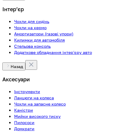
Інтерʼєр
Чохли для сидінь
Чохли на кермо
Амортизатори (газові упори)
Килимки для автомобіля
Стельова консоль
Додаткове обладнання інтер'єру авто
Назад
Аксесуари
Інструменти
Ланцюги на колеса
Чохли на запасне колесо
Каністри
Мийки високого тиску
Пилососи
Домкрати