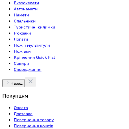
Екзоскелети
Автонамети
Намети
Спальники
Туристичні килимки
Рюкзаки
Лопати
Ножі і мультитули
Ножівки
Кріплення Quick Fist
Сокири
Спорядження
Назад
Покупцям
Оплата
Доставка
Повернення товару
Повернення коштів