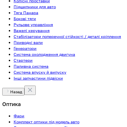
Колісні проставки
Підшипники для авто
Тяга Панара
Бокові тяги
Рульове управління
Важелі керування
Стабілізатори поперечної стійкості / деталі кріплення
Приводні вали
Генератори
Система охолодження двигуна
Стартери
Паливна система
Система впуску й випуску
Інші запчастини підвіски
Назад
Оптика
Фари
Комплект оптики під модель авто