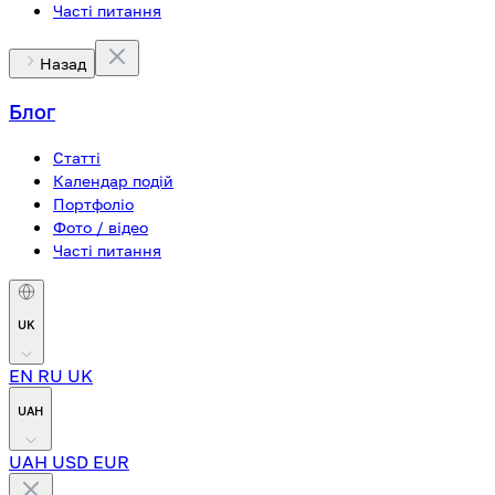
Часті питання
Назад
Блог
Статті
Календар подій
Портфоліо
Фото / відео
Часті питання
UK
EN
RU
UK
UAH
UAH
USD
EUR