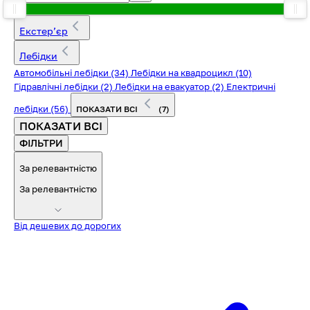
Екстерʼєр
Лебідки
Автомобільні лебідки
(34)
Лебідки на квадроцикл
(10)
Гідравлічні лебідки
(2)
Лебідки на евакуатор
(2)
Електричні
лебідки
(56)
ПОКАЗАТИ ВСІ
(7)
ПОКАЗАТИ ВСІ
ФІЛЬТРИ
За релевантністю
За релевантністю
Від дешевих до дорогих