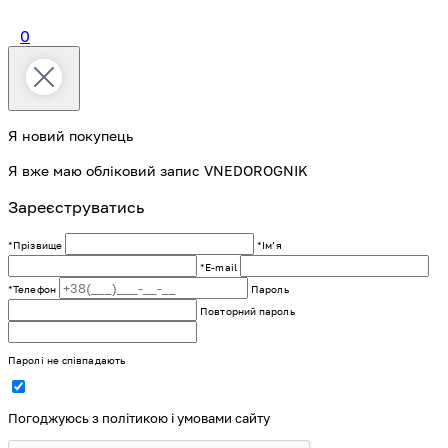
0
Я новий покупець
Я вже маю обліковий запис VNEDOROGNIK
Зареєструватись
*Прізвище
*Імʼя
*E-mail
*Телефон
Пароль
Повторний пароль
Паролі не співпадають
Погоджуюсь з політикою і умовами сайту