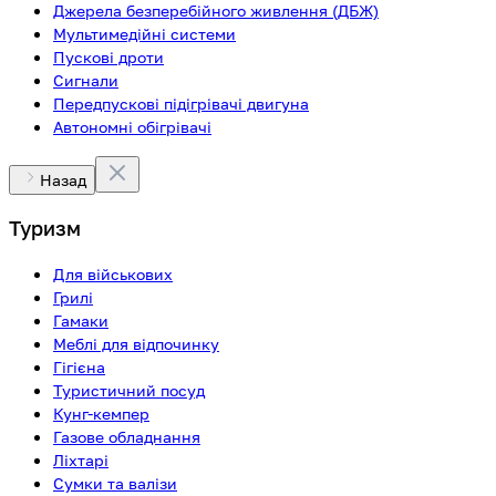
Джерела безперебійного живлення (ДБЖ)
Мультимедійні системи
Пускові дроти
Сигнали
Передпускові підігрівачі двигуна
Автономні обігрівачі
Назад
Туризм
Для військових
Грилі
Гамаки
Меблі для відпочинку
Гігієна
Туристичний посуд
Кунг-кемпер
Газове обладнання
Ліхтарі
Сумки та валізи