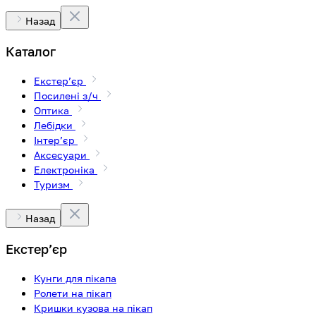
Назад
Каталог
Екстерʼєр
Посилені з/ч
Оптика
Лебідки
Інтерʼєр
Аксесуари
Електроніка
Туризм
Назад
Екстерʼєр
Кунги для пікапа
Ролети на пікап
Кришки кузова на пікап