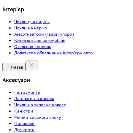
Інтерʼєр
Чохли для сидінь
Чохли на кермо
Амортизатори (газові упори)
Килимки для автомобіля
Стельова консоль
Додаткове обладнання інтер'єру авто
Назад
Аксесуари
Інструменти
Ланцюги на колеса
Чохли на запасне колесо
Каністри
Мийки високого тиску
Пилососи
Домкрати