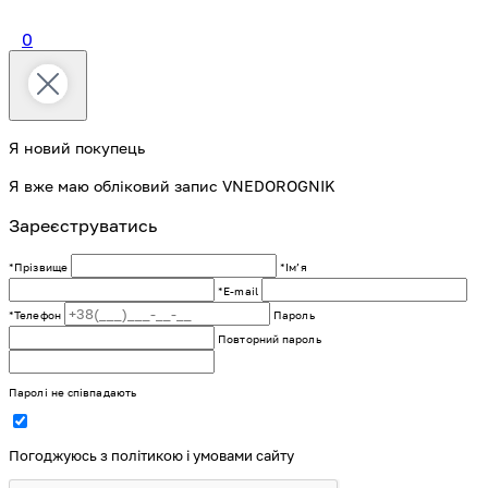
0
Я новий покупець
Я вже маю обліковий запис VNEDOROGNIK
Зареєструватись
*Прізвище
*Імʼя
*E-mail
*Телефон
Пароль
Повторний пароль
Паролі не співпадають
Погоджуюсь з політикою і умовами сайту