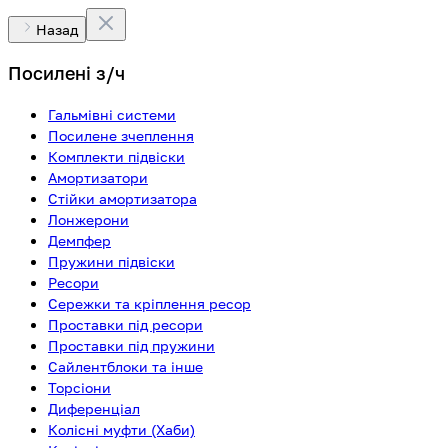
Назад
Посилені з/ч
Гальмівні системи
Посилене зчеплення
Комплекти підвіски
Амортизатори
Стійки амортизатора
Лонжерони
Демпфер
Пружини підвіски
Ресори
Сережки та кріплення ресор
Проставки під ресори
Проставки під пружини
Сайлентблоки та інше
Торсіони
Диференціал
Колісні муфти (Хаби)