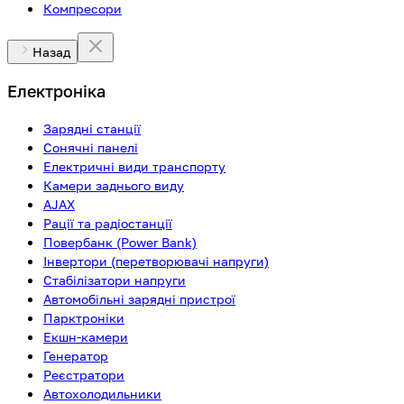
Компресори
Назад
Електроніка
Зарядні станції
Сонячні панелі
Електричні види транспорту
Камери заднього виду
AJAX
Рації та радіостанції
Повербанк (Power Bank)
Інвертори (перетворювачі напруги)
Стабілізатори напруги
Автомобільні зарядні пристрої
Парктроніки
Екшн-камери
Генератор
Реєстратори
Автохолодильники