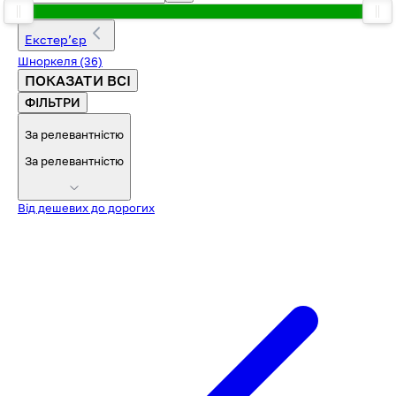
Екстерʼєр
Шноркеля
(36)
ПОКАЗАТИ ВСІ
ФІЛЬТРИ
За релевантністю
За релевантністю
Від дешевих до дорогих