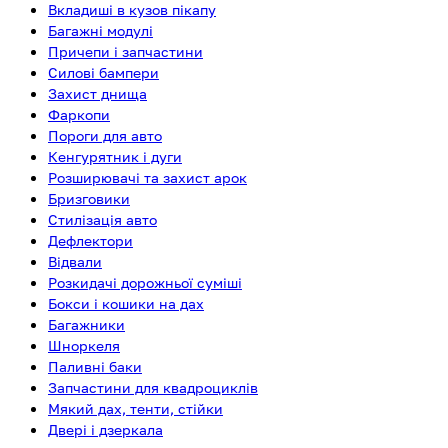
Вкладиші в кузов пікапу
Багажні модулі
Причепи і запчастини
Силові бампери
Захист днища
Фаркопи
Пороги для авто
Кенгурятник і дуги
Розширювачі та захист арок
Бризговики
Стилізація авто
Дефлектори
Відвали
Розкидачі дорожньої суміші
Бокси і кошики на дах
Багажники
Шноркеля
Паливні баки
Запчастини для квадроциклів
Мякий дах, тенти, стійки
Двері і дзеркала