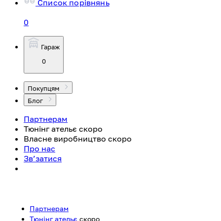
Список порівнянь
0
Гараж
0
Покупцям
Блог
Партнерам
Тюнінг ательє
скоро
Власне виробництво
скоро
Про нас
Зв’затися
Партнерам
Тюнінг ательє
скоро