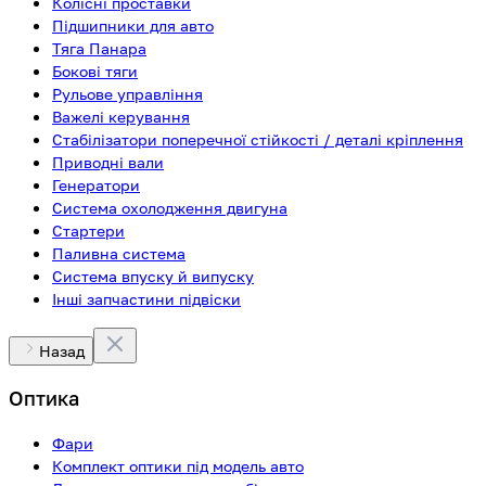
Колісні проставки
Підшипники для авто
Тяга Панара
Бокові тяги
Рульове управління
Важелі керування
Стабілізатори поперечної стійкості / деталі кріплення
Приводні вали
Генератори
Система охолодження двигуна
Стартери
Паливна система
Система впуску й випуску
Інші запчастини підвіски
Назад
Оптика
Фари
Комплект оптики під модель авто