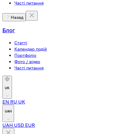
Часті питання
Назад
Блог
Статті
Календар подій
Портфоліо
Фото / відео
Часті питання
UK
EN
RU
UK
UAH
UAH
USD
EUR