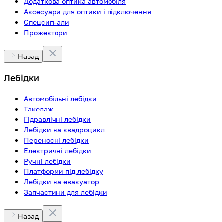
Додаткова оптика автомобіля
Аксесуари для оптики і підключення
Спецсигнали
Прожектори
Назад
Лебідки
Автомобільні лебідки
Такелаж
Гідравлічні лебідки
Лебідки на квадроцикл
Переносні лебідки
Електричні лебідки
Ручні лебідки
Платформи під лебідку
Лебідки на евакуатор
Запчастини для лебідки
Назад