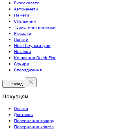
Екзоскелети
Автонамети
Намети
Спальники
Туристичні килимки
Рюкзаки
Лопати
Ножі і мультитули
Ножівки
Кріплення Quick Fist
Сокири
Спорядження
Назад
Покупцям
Оплата
Доставка
Повернення товару
Повернення коштів