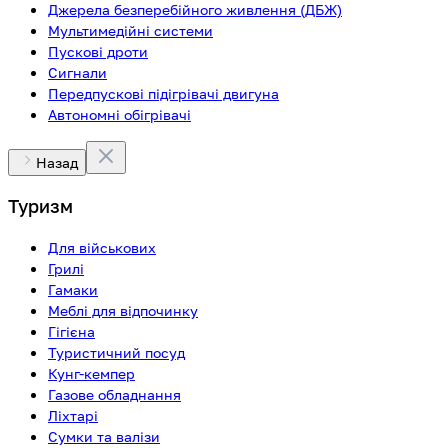
Джерела безперебійного живлення (ДБЖ)
Мультимедійні системи
Пускові дроти
Сигнали
Передпускові підігрівачі двигуна
Автономні обігрівачі
Назад
Туризм
Для військових
Грилі
Гамаки
Меблі для відпочинку
Гігієна
Туристичний посуд
Кунг-кемпер
Газове обладнання
Ліхтарі
Сумки та валізи