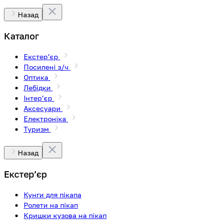
Назад
Каталог
Екстерʼєр
Посилені з/ч
Оптика
Лебідки
Інтерʼєр
Аксесуари
Електроніка
Туризм
Назад
Екстерʼєр
Кунги для пікапа
Ролети на пікап
Кришки кузова на пікап