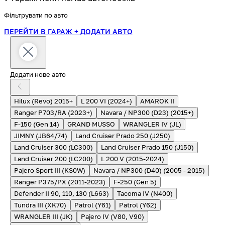
Фільтрувати по авто
ПЕРЕЙТИ В ГАРАЖ
+ ДОДАТИ АВТО
Додати нове авто
Hilux (Revo) 2015+
L 200 VI (2024+)
AMAROK II
Ranger P703/RA (2023+)
Navara / NP300 (D23) (2015+)
F-150 (Gen 14)
GRAND MUSSO
WRANGLER IV (JL)
JIMNY (JB64/74)
Land Cruiser Prado 250 (J250)
Land Cruiser 300 (LC300)
Land Cruiser Prado 150 (J150)
Land Cruiser 200 (LC200)
L 200 V (2015-2024)
Pajero Sport III (KS0W)
Navara / NP300 (D40) (2005 - 2015)
Ranger P375/PX (2011-2023)
F-250 (Gen 5)
Defender II 90, 110, 130 (L663)
Tacoma IV (N400)
Tundra III (XK70)
Patrol (Y61)
Patrol (Y62)
WRANGLER III (JK)
Pajero IV (V80, V90)