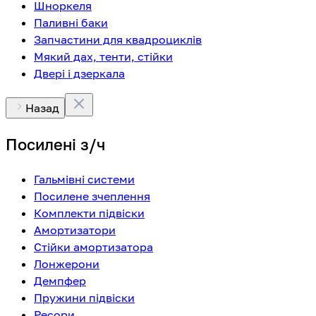
Шноркеля
Паливні баки
Запчастини для квадроциклів
Мякий дах, тенти, стійки
Двері і дзеркала
Назад
Посилені з/ч
Гальмівні системи
Посилене зчеплення
Комплекти підвіски
Амортизатори
Стійки амортизатора
Лонжерони
Демпфер
Пружини підвіски
Ресори