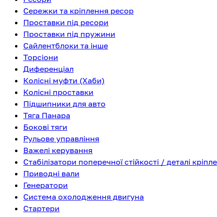
Сережки та кріплення ресор
Проставки під ресори
Проставки під пружини
Сайлентблоки та інше
Торсіони
Диференціал
Колісні муфти (Хаби)
Колісні проставки
Підшипники для авто
Тяга Панара
Бокові тяги
Рульове управління
Важелі керування
Стабілізатори поперечної стійкості / деталі кріпл
Приводні вали
Генератори
Система охолодження двигуна
Стартери