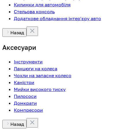
Килимки для автомобіля
Стельова консоль
Додаткове обладнання інтер'єру авто
Назад
Аксесуари
Інструменти
Ланцюги на колеса
Чохли на запасне колесо
Каністри
Мийки високого тиску
Пилососи
Домкрати
Компресори
Назад