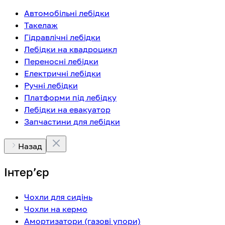
Автомобільні лебідки
Такелаж
Гідравлічні лебідки
Лебідки на квадроцикл
Переносні лебідки
Електричні лебідки
Ручні лебідки
Платформи під лебідку
Лебідки на евакуатор
Запчастини для лебідки
Назад
Інтерʼєр
Чохли для сидінь
Чохли на кермо
Амортизатори (газові упори)