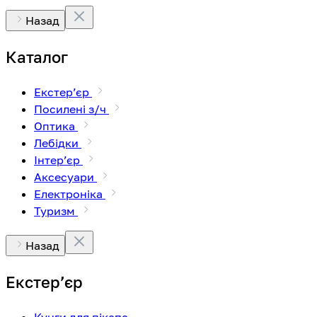
Назад
Каталог
Екстерʼєр
Посилені з/ч
Оптика
Лебідки
Інтерʼєр
Аксесуари
Електроніка
Туризм
Назад
Екстерʼєр