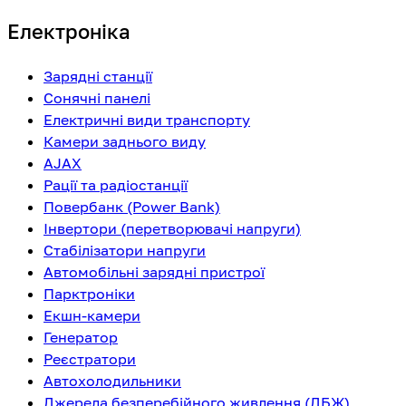
Електроніка
Зарядні станції
Сонячні панелі
Електричні види транспорту
Камери заднього виду
AJAX
Рації та радіостанції
Повербанк (Power Bank)
Інвертори (перетворювачі напруги)
Стабілізатори напруги
Автомобільні зарядні пристрої
Парктроніки
Екшн-камери
Генератор
Реєстратори
Автохолодильники
Джерела безперебійного живлення (ДБЖ)