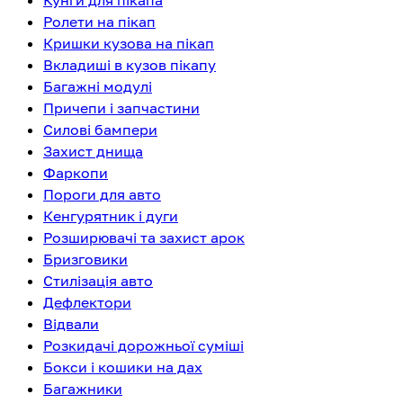
Кунги для пікапа
Ролети на пікап
Кришки кузова на пікап
Вкладиші в кузов пікапу
Багажні модулі
Причепи і запчастини
Силові бампери
Захист днища
Фаркопи
Пороги для авто
Кенгурятник і дуги
Розширювачі та захист арок
Бризговики
Стилізація авто
Дефлектори
Відвали
Розкидачі дорожньої суміші
Бокси і кошики на дах
Багажники