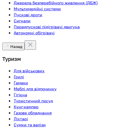
Джерела безперебійного живлення (ДБЖ)
Мультимедійні системи
Пускові дроти
Сигнали
Передпускові підігрівачі двигуна
Автономні обігрівачі
Назад
Туризм
Для військових
Грилі
Гамаки
Меблі для відпочинку
Гігієна
Туристичний посуд
Кунг-кемпер
Газове обладнання
Ліхтарі
Сумки та валізи