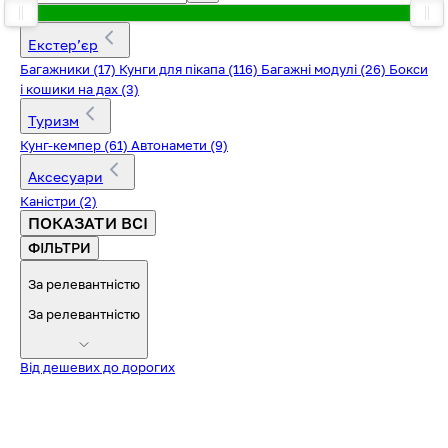
Екстерʼєр
Багажники
(17)
Кунги для пікапа
(116)
Багажні модулі
(26)
Бокси
і кошики на дах
(3)
Туризм
Кунг-кемпер
(61)
Автонамети
(9)
Аксесуари
Каністри
(2)
ПОКАЗАТИ ВСІ
ФІЛЬТРИ
За релевантністю
За релевантністю
Від дешевих до дорогих