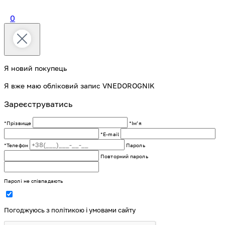
0
Я новий покупець
Я вже маю обліковий запис VNEDOROGNIK
Зареєструватись
*Прізвище
*Імʼя
*E-mail
*Телефон
Пароль
Повторний пароль
Паролі не співпадають
Погоджуюсь з політикою і умовами сайту