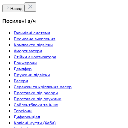
Назад
Посилені з/ч
Гальмівні системи
Посилене зчеплення
Комплекти підвіски
Амортизатори
Стійки амортизатора
Лонжерони
Демпфер
Пружини підвіски
Ресори
Сережки та кріплення ресор
Проставки під ресори
Проставки під пружини
Сайлентблоки та інше
Торсіони
Диференціал
Колісні муфти (Хаби)