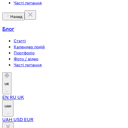
Часті питання
Назад
Блог
Статті
Календар подій
Портфоліо
Фото / відео
Часті питання
UK
EN
RU
UK
UAH
UAH
USD
EUR