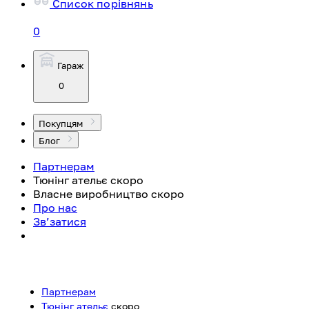
Список порівнянь
0
Гараж
0
Покупцям
Блог
Партнерам
Тюнінг ательє
скоро
Власне виробництво
скоро
Про нас
Зв’затися
Партнерам
Тюнінг ательє
скоро