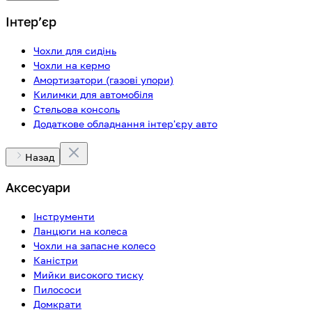
Інтерʼєр
Чохли для сидінь
Чохли на кермо
Амортизатори (газові упори)
Килимки для автомобіля
Стельова консоль
Додаткове обладнання інтер'єру авто
Назад
Аксесуари
Інструменти
Ланцюги на колеса
Чохли на запасне колесо
Каністри
Мийки високого тиску
Пилососи
Домкрати