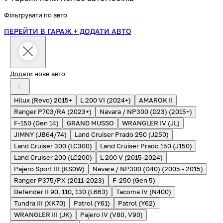
Фільтрувати по авто
ПЕРЕЙТИ В ГАРАЖ
+ ДОДАТИ АВТО
Додати нове авто
Hilux (Revo) 2015+
L 200 VI (2024+)
AMAROK II
Ranger P703/RA (2023+)
Navara / NP300 (D23) (2015+)
F-150 (Gen 14)
GRAND MUSSO
WRANGLER IV (JL)
JIMNY (JB64/74)
Land Cruiser Prado 250 (J250)
Land Cruiser 300 (LC300)
Land Cruiser Prado 150 (J150)
Land Cruiser 200 (LC200)
L 200 V (2015-2024)
Pajero Sport III (KS0W)
Navara / NP300 (D40) (2005 - 2015)
Ranger P375/PX (2011-2023)
F-250 (Gen 5)
Defender II 90, 110, 130 (L663)
Tacoma IV (N400)
Tundra III (XK70)
Patrol (Y61)
Patrol (Y62)
WRANGLER III (JK)
Pajero IV (V80, V90)