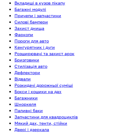
Вкладиші в кузов пікапу
Багажні модулі
Причепи і запчастини
Силові бампери
Захист днища
Фаркопи
Пороги для авто
Кенгурятник і дуги
Розширювачі та захист арок
Бризговики
Стилізація авто
Дефлектори
Відвали
Розкидачі дорожньої суміші
Бокси і кошики на дах
Багажники
Шноркеля
Паливні баки
Запчастини для квадроциклів
Мякий дах, тенти, стійки
Двері і дзеркала