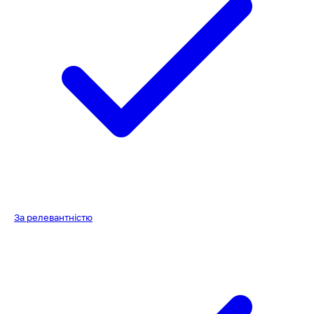
За релевантністю