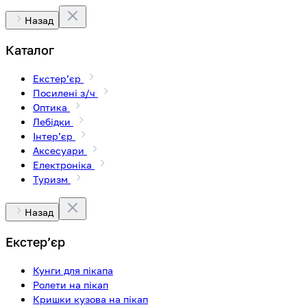
Назад
Каталог
Екстерʼєр
Посилені з/ч
Оптика
Лебідки
Інтерʼєр
Аксесуари
Електроніка
Туризм
Назад
Екстерʼєр
Кунги для пікапа
Ролети на пікап
Кришки кузова на пікап