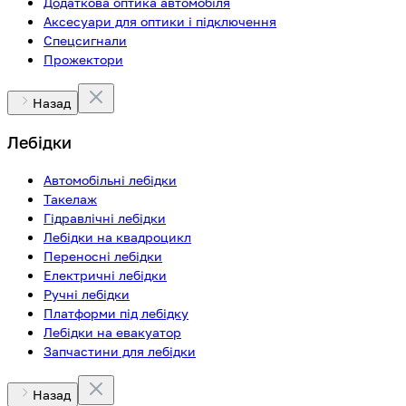
Додаткова оптика автомобіля
Аксесуари для оптики і підключення
Спецсигнали
Прожектори
Назад
Лебідки
Автомобільні лебідки
Такелаж
Гідравлічні лебідки
Лебідки на квадроцикл
Переносні лебідки
Електричні лебідки
Ручні лебідки
Платформи під лебідку
Лебідки на евакуатор
Запчастини для лебідки
Назад