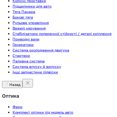
Колісні проставки
Підшипники для авто
Тяга Панара
Бокові тяги
Рульове управління
Важелі керування
Стабілізатори поперечної стійкості / деталі кріплення
Приводні вали
Генератори
Система охолодження двигуна
Стартери
Паливна система
Система впуску й випуску
Інші запчастини підвіски
Назад
Оптика
Фари
Комплект оптики під модель авто