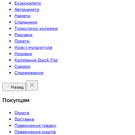
Екзоскелети
Автонамети
Намети
Спальники
Туристичні килимки
Рюкзаки
Лопати
Ножі і мультитули
Ножівки
Кріплення Quick Fist
Сокири
Спорядження
Назад
Покупцям
Оплата
Доставка
Повернення товару
Повернення коштів