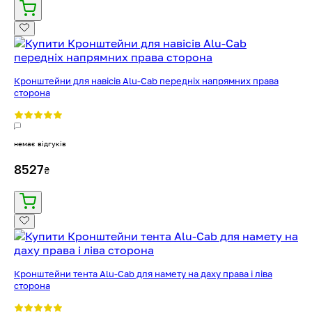
Кронштейни для навісів Alu-Cab передніх напрямних права
сторона
немає відгуків
8527
₴
Кронштейни тента Alu-Cab для намету на даху права і ліва
сторона