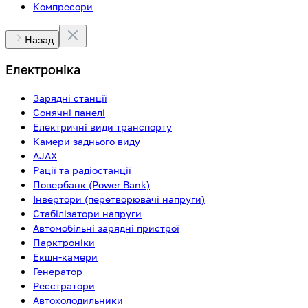
Компресори
Назад
Електроніка
Зарядні станції
Сонячні панелі
Електричні види транспорту
Камери заднього виду
AJAX
Рації та радіостанції
Повербанк (Power Bank)
Інвертори (перетворювачі напруги)
Стабілізатори напруги
Автомобільні зарядні пристрої
Парктроніки
Екшн-камери
Генератор
Реєстратори
Автохолодильники