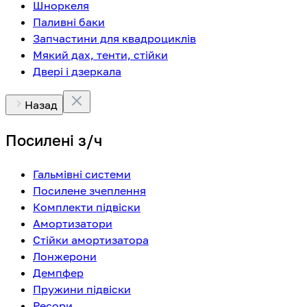
Шноркеля
Паливні баки
Запчастини для квадроциклів
Мякий дах, тенти, стійки
Двері і дзеркала
Назад
Посилені з/ч
Гальмівні системи
Посилене зчеплення
Комплекти підвіски
Амортизатори
Стійки амортизатора
Лонжерони
Демпфер
Пружини підвіски
Ресори