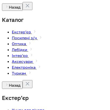
Назад
Каталог
Екстерʼєр
Посилені з/ч
Оптика
Лебідки
Інтерʼєр
Аксесуари
Електроніка
Туризм
Назад
Екстерʼєр