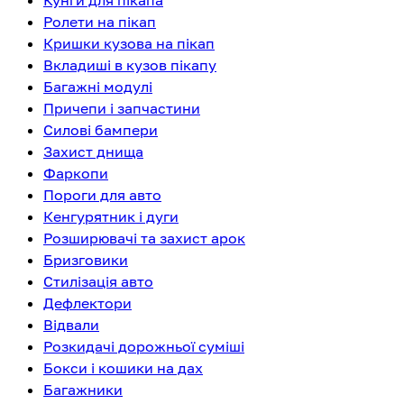
Кунги для пікапа
Ролети на пікап
Кришки кузова на пікап
Вкладиші в кузов пікапу
Багажні модулі
Причепи і запчастини
Силові бампери
Захист днища
Фаркопи
Пороги для авто
Кенгурятник і дуги
Розширювачі та захист арок
Бризговики
Стилізація авто
Дефлектори
Відвали
Розкидачі дорожньої суміші
Бокси і кошики на дах
Багажники