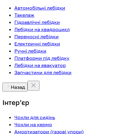
Автомобільні лебідки
Такелаж
Гідравлічні лебідки
Лебідки на квадроцикл
Переносні лебідки
Електричні лебідки
Ручні лебідки
Платформи під лебідку
Лебідки на евакуатор
Запчастини для лебідки
Назад
Інтерʼєр
Чохли для сидінь
Чохли на кермо
Амортизатори (газові упори)