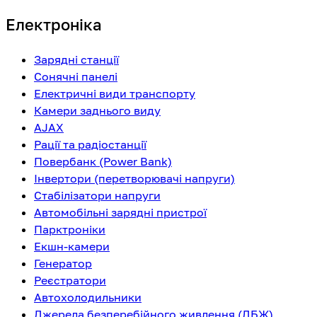
Електроніка
Зарядні станції
Сонячні панелі
Електричні види транспорту
Камери заднього виду
AJAX
Рації та радіостанції
Повербанк (Power Bank)
Інвертори (перетворювачі напруги)
Стабілізатори напруги
Автомобільні зарядні пристрої
Парктроніки
Екшн-камери
Генератор
Реєстратори
Автохолодильники
Джерела безперебійного живлення (ДБЖ)