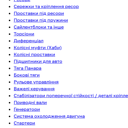
Сережки та кріплення ресор
Проставки під ресори
Проставки під пружини
Сайлентблоки та інше
Торсіони
Диференціал
Колісні муфти (Хаби)
Колісні проставки
Підшипники для авто
Тяга Панара
Бокові тяги
Рульове управління
Важелі керування
Стабілізатори поперечної стійкості / деталі кріпл
Приводні вали
Генератори
Система охолодження двигуна
Стартери