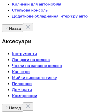
Килимки для автомобіля
Стельова консоль
Додаткове обладнання інтер'єру авто
Назад
Аксесуари
Інструменти
Ланцюги на колеса
Чохли на запасне колесо
Каністри
Мийки високого тиску
Пилососи
Домкрати
Компресори
Назад