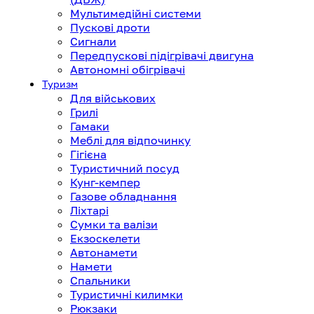
Мультимедійні системи
Пускові дроти
Сигнали
Передпускові підігрівачі двигуна
Автономні обігрівачі
Туризм
Для військових
Грилі
Гамаки
Меблі для відпочинку
Гігієна
Туристичний посуд
Кунг-кемпер
Газове обладнання
Ліхтарі
Сумки та валізи
Екзоскелети
Автонамети
Намети
Спальники
Туристичні килимки
Рюкзаки