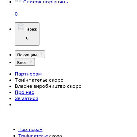
Список порівнянь
0
Гараж
0
Покупцям
Блог
Партнерам
Тюнінг ательє
скоро
Власне виробництво
скоро
Про нас
Зв’затися
Партнерам
Тюнінг ательє
скоро