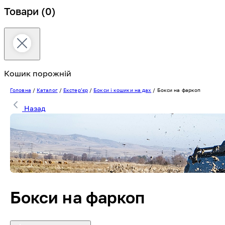
Товари
(0)
Кошик порожній
Головна
/
Каталог
/
Екстерʼєр
/
Бокси і кошики на дах
/
Бокси на фаркоп
Назад
Бокси на фаркоп