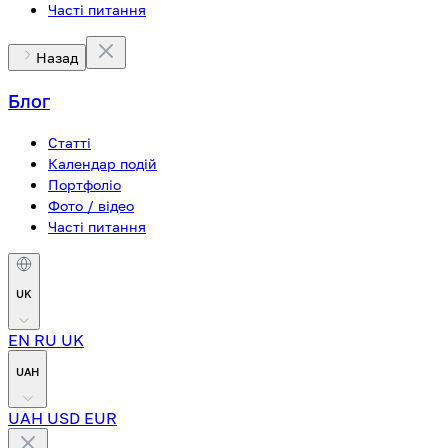
Часті питання
Назад
Блог
Статті
Календар подій
Портфоліо
Фото / відео
Часті питання
UK
EN
RU
UK
UAH
UAH
USD
EUR