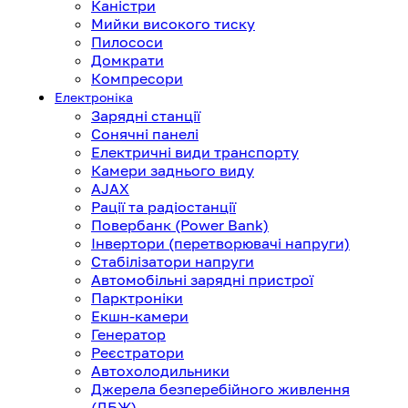
Каністри
Мийки високого тиску
Пилососи
Домкрати
Компресори
Електроніка
Зарядні станції
Сонячні панелі
Електричні види транспорту
Камери заднього виду
AJAX
Рації та радіостанції
Повербанк (Power Bank)
Інвертори (перетворювачі напруги)
Стабілізатори напруги
Автомобільні зарядні пристрої
Парктроніки
Екшн-камери
Генератор
Реєстратори
Автохолодильники
Джерела безперебійного живлення
(ДБЖ)