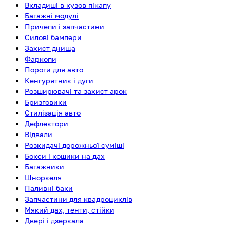
Вкладиші в кузов пікапу
Багажні модулі
Причепи і запчастини
Силові бампери
Захист днища
Фаркопи
Пороги для авто
Кенгурятник і дуги
Розширювачі та захист арок
Бризговики
Стилізація авто
Дефлектори
Відвали
Розкидачі дорожньої суміші
Бокси і кошики на дах
Багажники
Шноркеля
Паливні баки
Запчастини для квадроциклів
Мякий дах, тенти, стійки
Двері і дзеркала