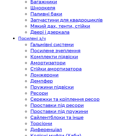
Багажники
Шноркеля
Паливні баки
Запчастини для квадроциклів
Мякий дах, тенти, стійки
Двері і дзеркала
Посилені з/ч
Гальмівні системи
Посилене зчеплення
Комплекти підвіски
Амортизатори
Стійки амортизатора
Лонжерони
Демпфер
Пружини підвіски
Ресори
Сережки та кріплення ресор
Проставки під ресори
Проставки під пружини
Сайлентблоки та інше
Торсіони
Диференціал
Колісні муфти (Хаби)