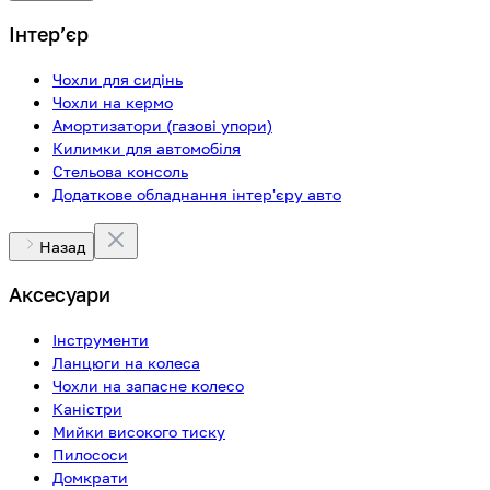
Інтерʼєр
Чохли для сидінь
Чохли на кермо
Амортизатори (газові упори)
Килимки для автомобіля
Стельова консоль
Додаткове обладнання інтер'єру авто
Назад
Аксесуари
Інструменти
Ланцюги на колеса
Чохли на запасне колесо
Каністри
Мийки високого тиску
Пилососи
Домкрати