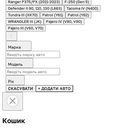
Ranger P375/PX (2011-2023)
F-250 (Gen 5)
Defender II 90, 110, 130 (L663)
Tacoma IV (N400)
Tundra III (XK70)
Patrol (Y61)
Patrol (Y62)
WRANGLER III (JK)
Pajero IV (V80, V90)
Pajero III (V60, V70)
Марка
Модель
Рік
СКАСУВАТИ
+ ДОДАТИ АВТО
Кошик