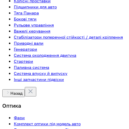
Колісні проставки
Підшипники для авто
Тяга Панара
Бокові тяги
Рульове управління
Важелі керування
Стабілізатори поперечної стійкості / деталі кріплення
Приводні вали
Генератори
Система охолодження двигуна
Стартери
Паливна система
Система впуску й випуску
Інші запчастини підвіски
Назад
Оптика
Фари
Комплект оптики під модель авто