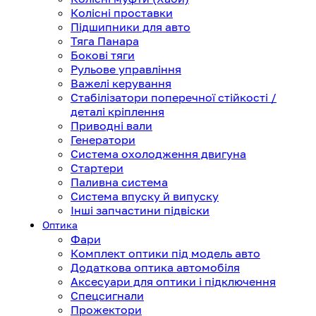
Колісні проставки
Підшипники для авто
Тяга Панара
Бокові тяги
Рульове управління
Важелі керування
Стабілізатори поперечної стійкості /
деталі кріплення
Приводні вали
Генератори
Система охолодження двигуна
Стартери
Паливна система
Система впуску й випуску
Інші запчастини підвіски
Оптика
Фари
Комплект оптики під модель авто
Додаткова оптика автомобіля
Аксесуари для оптики і підключення
Спецсигнали
Прожектори