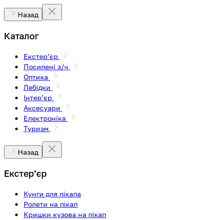
Назад
Каталог
Екстерʼєр
Посилені з/ч
Оптика
Лебідки
Інтерʼєр
Аксесуари
Електроніка
Туризм
Назад
Екстерʼєр
Кунги для пікапа
Ролети на пікап
Кришки кузова на пікап