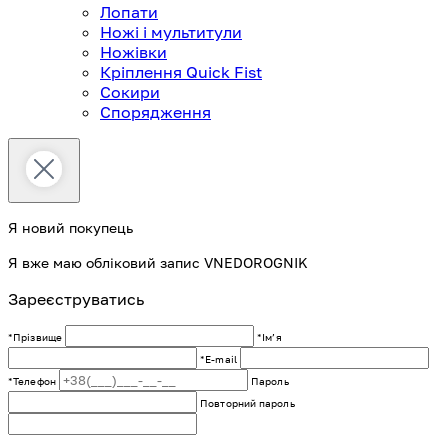
Лопати
Ножі і мультитули
Ножівки
Кріплення Quick Fist
Сокири
Спорядження
Я новий покупець
Я вже маю обліковий запис VNEDOROGNIK
Зареєструватись
*Прізвище
*Імʼя
*E-mail
*Телефон
Пароль
Повторний пароль