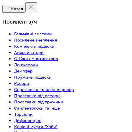
Назад
Посилені з/ч
Гальмівні системи
Посилене зчеплення
Комплекти підвіски
Амортизатори
Стійки амортизатора
Лонжерони
Демпфер
Пружини підвіски
Ресори
Сережки та кріплення ресор
Проставки під ресори
Проставки під пружини
Сайлентблоки та інше
Торсіони
Диференціал
Колісні муфти (Хаби)