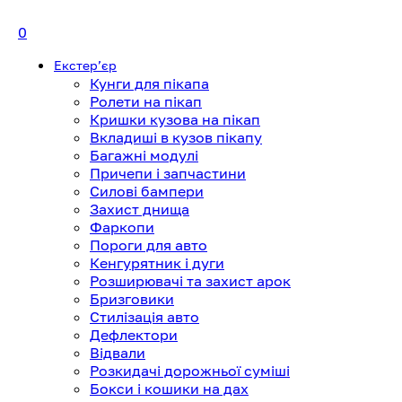
0
Екстерʼєр
Кунги для пікапа
Ролети на пікап
Кришки кузова на пікап
Вкладиші в кузов пікапу
Багажні модулі
Причепи і запчастини
Силові бампери
Захист днища
Фаркопи
Пороги для авто
Кенгурятник і дуги
Розширювачі та захист арок
Бризговики
Стилізація авто
Дефлектори
Відвали
Розкидачі дорожньої суміші
Бокси і кошики на дах