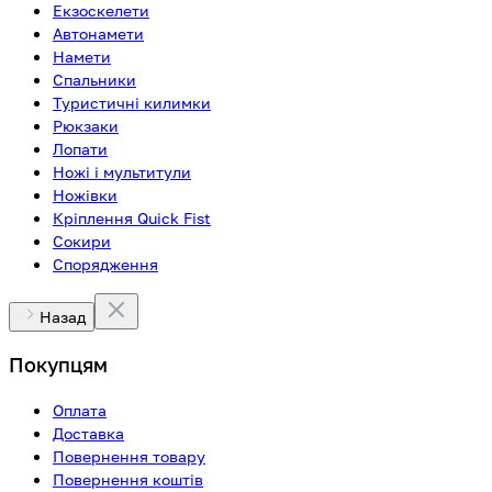
Екзоскелети
Автонамети
Намети
Спальники
Туристичні килимки
Рюкзаки
Лопати
Ножі і мультитули
Ножівки
Кріплення Quick Fist
Сокири
Спорядження
Назад
Покупцям
Оплата
Доставка
Повернення товару
Повернення коштів