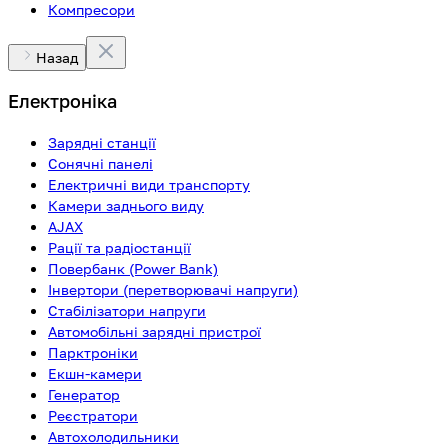
Компресори
Назад
Електроніка
Зарядні станції
Сонячні панелі
Електричні види транспорту
Камери заднього виду
AJAX
Рації та радіостанції
Повербанк (Power Bank)
Інвертори (перетворювачі напруги)
Стабілізатори напруги
Автомобільні зарядні пристрої
Парктроніки
Екшн-камери
Генератор
Реєстратори
Автохолодильники