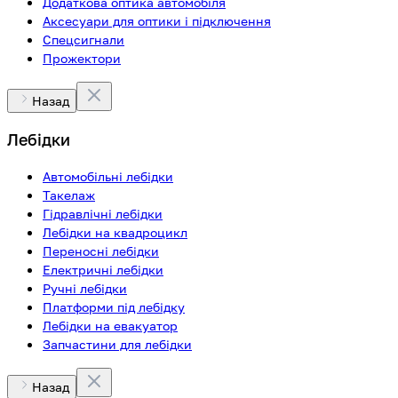
Додаткова оптика автомобіля
Аксесуари для оптики і підключення
Спецсигнали
Прожектори
Назад
Лебідки
Автомобільні лебідки
Такелаж
Гідравлічні лебідки
Лебідки на квадроцикл
Переносні лебідки
Електричні лебідки
Ручні лебідки
Платформи під лебідку
Лебідки на евакуатор
Запчастини для лебідки
Назад