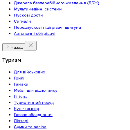
Джерела безперебійного живлення (ДБЖ)
Мультимедійні системи
Пускові дроти
Сигнали
Передпускові підігрівачі двигуна
Автономні обігрівачі
Назад
Туризм
Для військових
Грилі
Гамаки
Меблі для відпочинку
Гігієна
Туристичний посуд
Кунг-кемпер
Газове обладнання
Ліхтарі
Сумки та валізи