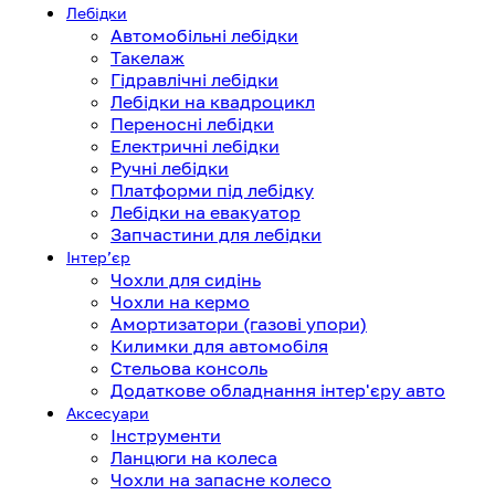
Лебідки
Автомобільні лебідки
Такелаж
Гідравлічні лебідки
Лебідки на квадроцикл
Переносні лебідки
Електричні лебідки
Ручні лебідки
Платформи під лебідку
Лебідки на евакуатор
Запчастини для лебідки
Інтерʼєр
Чохли для сидінь
Чохли на кермо
Амортизатори (газові упори)
Килимки для автомобіля
Стельова консоль
Додаткове обладнання інтер'єру авто
Аксесуари
Інструменти
Ланцюги на колеса
Чохли на запасне колесо