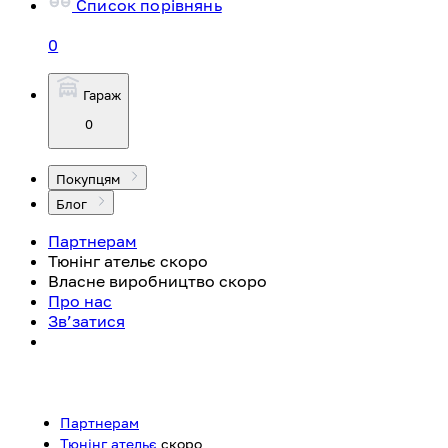
Список порівнянь
0
Гараж
0
Покупцям
Блог
Партнерам
Тюнінг ательє
скоро
Власне виробництво
скоро
Про нас
Зв’затися
Партнерам
Тюнінг ательє
скоро