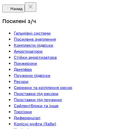
Назад
Посилені з/ч
Гальмівні системи
Посилене зчеплення
Комплекти підвіски
Амортизатори
Стійки амортизатора
Лонжерони
Демпфер
Пружини підвіски
Ресори
Сережки та кріплення ресор
Проставки під ресори
Проставки під пружини
Сайлентблоки та інше
Торсіони
Диференціал
Колісні муфти (Хаби)