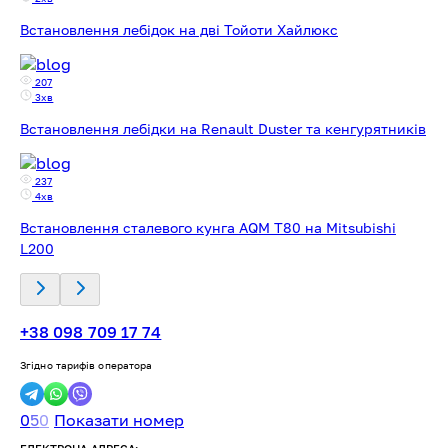
Встановлення лебідок на дві Тойоти Хайлюкс
207
3хв
Встановлення лебідки на Renault Duster та кенгурятників
237
4хв
Встановлення сталевого кунга AQM T80 на Mitsubishi
L200
+38 098 709 17 74
Згідно тарифів оператора
0
5
0
Показати номер