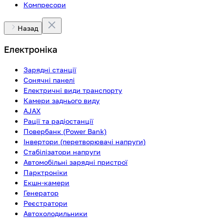
Компресори
Назад
Електроніка
Зарядні станції
Сонячні панелі
Електричні види транспорту
Камери заднього виду
AJAX
Рації та радіостанції
Повербанк (Power Bank)
Інвертори (перетворювачі напруги)
Стабілізатори напруги
Автомобільні зарядні пристрої
Парктроніки
Екшн-камери
Генератор
Реєстратори
Автохолодильники