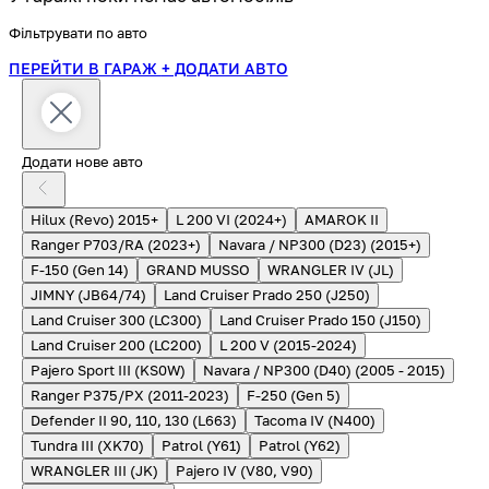
Фільтрувати по авто
ПЕРЕЙТИ В ГАРАЖ
+ ДОДАТИ АВТО
Додати нове авто
Hilux (Revo) 2015+
L 200 VI (2024+)
AMAROK II
Ranger P703/RA (2023+)
Navara / NP300 (D23) (2015+)
F-150 (Gen 14)
GRAND MUSSO
WRANGLER IV (JL)
JIMNY (JB64/74)
Land Cruiser Prado 250 (J250)
Land Cruiser 300 (LC300)
Land Cruiser Prado 150 (J150)
Land Cruiser 200 (LC200)
L 200 V (2015-2024)
Pajero Sport III (KS0W)
Navara / NP300 (D40) (2005 - 2015)
Ranger P375/PX (2011-2023)
F-250 (Gen 5)
Defender II 90, 110, 130 (L663)
Tacoma IV (N400)
Tundra III (XK70)
Patrol (Y61)
Patrol (Y62)
WRANGLER III (JK)
Pajero IV (V80, V90)