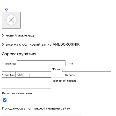
0
Я новий покупець
Я вже маю обліковий запис VNEDOROGNIK
Зареєструватись
*Прізвище
*Імʼя
*E-mail
*Телефон
Пароль
Повторний пароль
Паролі не співпадають
Погоджуюсь з політикою і умовами сайту