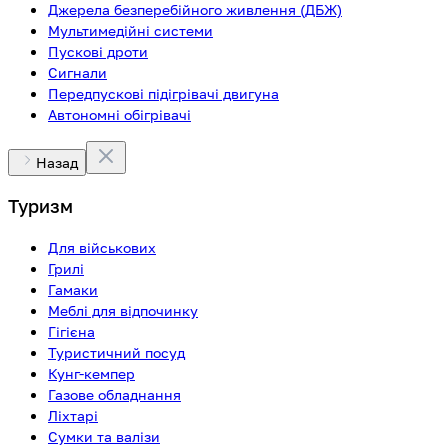
Джерела безперебійного живлення (ДБЖ)
Мультимедійні системи
Пускові дроти
Сигнали
Передпускові підігрівачі двигуна
Автономні обігрівачі
Назад
Туризм
Для військових
Грилі
Гамаки
Меблі для відпочинку
Гігієна
Туристичний посуд
Кунг-кемпер
Газове обладнання
Ліхтарі
Сумки та валізи