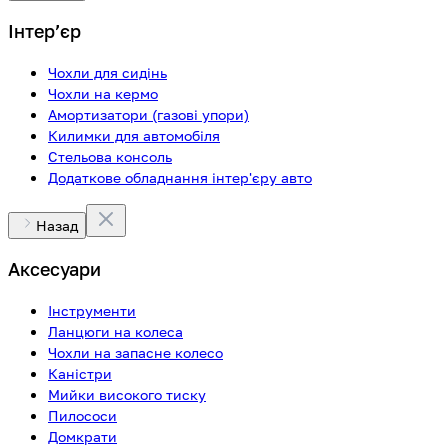
Інтерʼєр
Чохли для сидінь
Чохли на кермо
Амортизатори (газові упори)
Килимки для автомобіля
Стельова консоль
Додаткове обладнання інтер'єру авто
Назад
Аксесуари
Інструменти
Ланцюги на колеса
Чохли на запасне колесо
Каністри
Мийки високого тиску
Пилососи
Домкрати