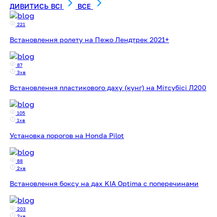
ДИВИТИСЬ ВСІ
ВСE
221
Встановлення ролету на Пежо Лендтрек 2021+
87
3хв
Встановлення пластикового даху (кунг) на Мітсубісі Л200
105
1хв
Установка порогов на Honda Pilot
88
2хв
Встановлення боксу на дах KIA Optima с поперечинами
203
2хв