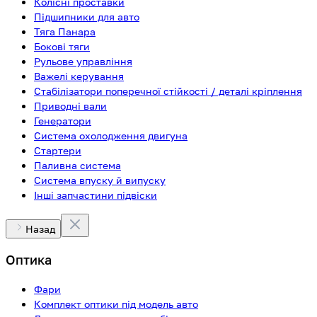
Колісні проставки
Підшипники для авто
Тяга Панара
Бокові тяги
Рульове управління
Важелі керування
Стабілізатори поперечної стійкості / деталі кріплення
Приводні вали
Генератори
Система охолодження двигуна
Стартери
Паливна система
Система впуску й випуску
Інші запчастини підвіски
Назад
Оптика
Фари
Комплект оптики під модель авто