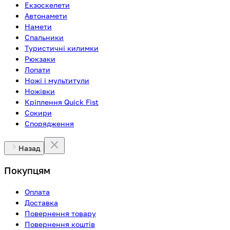
Екзоскелети
Автонамети
Намети
Спальники
Туристичні килимки
Рюкзаки
Лопати
Ножі і мультитули
Ножівки
Кріплення Quick Fist
Сокири
Спорядження
Назад
Покупцям
Оплата
Доставка
Повернення товару
Повернення коштів