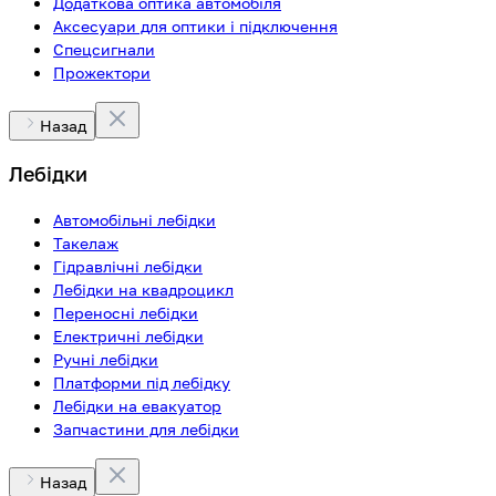
Додаткова оптика автомобіля
Аксесуари для оптики і підключення
Спецсигнали
Прожектори
Назад
Лебідки
Автомобільні лебідки
Такелаж
Гідравлічні лебідки
Лебідки на квадроцикл
Переносні лебідки
Електричні лебідки
Ручні лебідки
Платформи під лебідку
Лебідки на евакуатор
Запчастини для лебідки
Назад