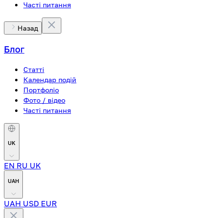
Часті питання
Назад
Блог
Статті
Календар подій
Портфоліо
Фото / відео
Часті питання
UK
EN
RU
UK
UAH
UAH
USD
EUR