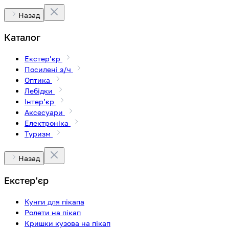
Назад
Каталог
Екстерʼєр
Посилені з/ч
Оптика
Лебідки
Інтерʼєр
Аксесуари
Електроніка
Туризм
Назад
Екстерʼєр
Кунги для пікапа
Ролети на пікап
Кришки кузова на пікап