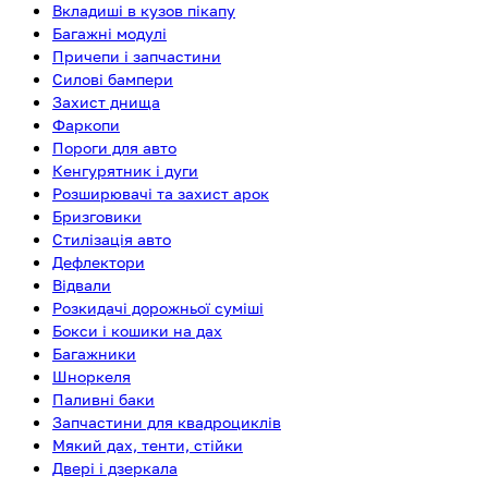
Вкладиші в кузов пікапу
Багажні модулі
Причепи і запчастини
Силові бампери
Захист днища
Фаркопи
Пороги для авто
Кенгурятник і дуги
Розширювачі та захист арок
Бризговики
Стилізація авто
Дефлектори
Відвали
Розкидачі дорожньої суміші
Бокси і кошики на дах
Багажники
Шноркеля
Паливні баки
Запчастини для квадроциклів
Мякий дах, тенти, стійки
Двері і дзеркала