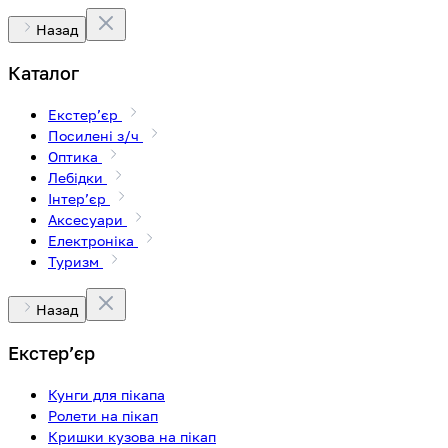
Назад
Каталог
Екстерʼєр
Посилені з/ч
Оптика
Лебідки
Інтерʼєр
Аксесуари
Електроніка
Туризм
Назад
Екстерʼєр
Кунги для пікапа
Ролети на пікап
Кришки кузова на пікап