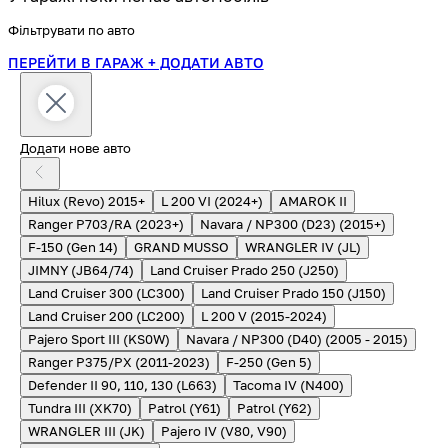
Фільтрувати по авто
ПЕРЕЙТИ В ГАРАЖ
+ ДОДАТИ АВТО
Додати нове авто
Hilux (Revo) 2015+
L 200 VI (2024+)
AMAROK II
Ranger P703/RA (2023+)
Navara / NP300 (D23) (2015+)
F-150 (Gen 14)
GRAND MUSSO
WRANGLER IV (JL)
JIMNY (JB64/74)
Land Cruiser Prado 250 (J250)
Land Cruiser 300 (LC300)
Land Cruiser Prado 150 (J150)
Land Cruiser 200 (LC200)
L 200 V (2015-2024)
Pajero Sport III (KS0W)
Navara / NP300 (D40) (2005 - 2015)
Ranger P375/PX (2011-2023)
F-250 (Gen 5)
Defender II 90, 110, 130 (L663)
Tacoma IV (N400)
Tundra III (XK70)
Patrol (Y61)
Patrol (Y62)
WRANGLER III (JK)
Pajero IV (V80, V90)