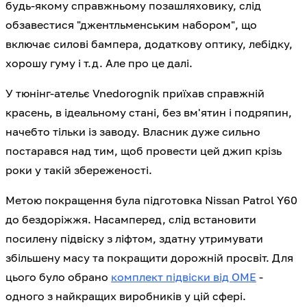
будь-якому справжньому позашляховику, слід
обзавестися "джентльменським набором", що
включає силові бампера, додаткову оптику, лебідку,
хорошу гуму і т.д. Але про це далі.
У тюнінг-ательє Vnedorognik приїхав справжній
красень, в ідеальному стані, без вм'ятин і подряпин,
начебто тільки із заводу. Власник дуже сильно
постарався над тим, щоб провести цей джип крізь
роки у такій збереженості.
Метою покращення була підготовка Nissan Patrol Y60
до бездоріжжя. Насамперед, слід встановити
посилену підвіску з ліфтом, здатну утримувати
збільшену масу та покращити дорожній просвіт. Для
цього було обрано
комплект підвіски від OME
-
одного з найкращих виробників у цій сфері.