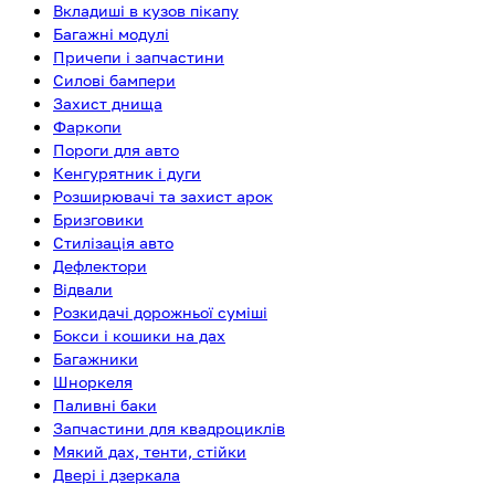
Вкладиші в кузов пікапу
Багажні модулі
Причепи і запчастини
Силові бампери
Захист днища
Фаркопи
Пороги для авто
Кенгурятник і дуги
Розширювачі та захист арок
Бризговики
Стилізація авто
Дефлектори
Відвали
Розкидачі дорожньої суміші
Бокси і кошики на дах
Багажники
Шноркеля
Паливні баки
Запчастини для квадроциклів
Мякий дах, тенти, стійки
Двері і дзеркала