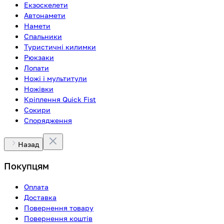
Екзоскелети
Автонамети
Намети
Спальники
Туристичні килимки
Рюкзаки
Лопати
Ножі і мультитули
Ножівки
Кріплення Quick Fist
Сокири
Спорядження
Назад
Покупцям
Оплата
Доставка
Повернення товару
Повернення коштів