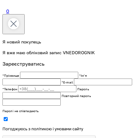
0
Я новий покупець
Я вже маю обліковий запис VNEDOROGNIK
Зареєструватись
*Прізвище
*Імʼя
*E-mail
*Телефон
Пароль
Повторний пароль
Паролі не співпадають
Погоджуюсь з політикою і умовами сайту