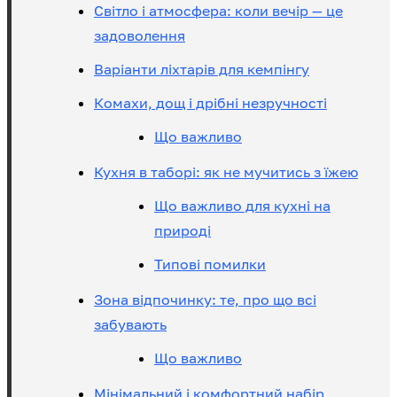
Світло і атмосфера: коли вечір — це
задоволення
Варіанти ліхтарів для кемпінгу
Комахи, дощ і дрібні незручності
Що важливо
Кухня в таборі: як не мучитись з їжею
Що важливо для кухні на
природі
Типові помилки
Зона відпочинку: те, про що всі
забувають
Що важливо
Мінімальний і комфортний набір