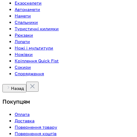
Екзоскелети
Автонамети
Намети
Спальники
Туристичні килимки
Рюкзаки
Лопати
Ножі і мультитули
Ножівки
Кріплення Quick Fist
Сокири
Спорядження
Назад
Покупцям
Оплата
Доставка
Повернення товару
Повернення коштів