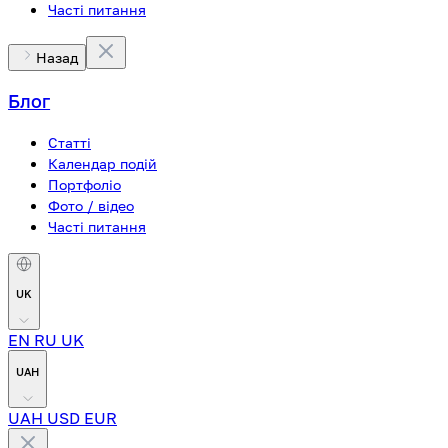
Часті питання
Назад
Блог
Статті
Календар подій
Портфоліо
Фото / відео
Часті питання
UK
EN
RU
UK
UAH
UAH
USD
EUR