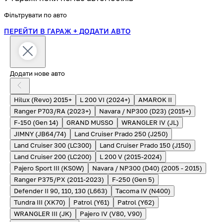
Фільтрувати по авто
ПЕРЕЙТИ В ГАРАЖ
+ ДОДАТИ АВТО
Додати нове авто
Hilux (Revo) 2015+
L 200 VI (2024+)
AMAROK II
Ranger P703/RA (2023+)
Navara / NP300 (D23) (2015+)
F-150 (Gen 14)
GRAND MUSSO
WRANGLER IV (JL)
JIMNY (JB64/74)
Land Cruiser Prado 250 (J250)
Land Cruiser 300 (LC300)
Land Cruiser Prado 150 (J150)
Land Cruiser 200 (LC200)
L 200 V (2015-2024)
Pajero Sport III (KS0W)
Navara / NP300 (D40) (2005 - 2015)
Ranger P375/PX (2011-2023)
F-250 (Gen 5)
Defender II 90, 110, 130 (L663)
Tacoma IV (N400)
Tundra III (XK70)
Patrol (Y61)
Patrol (Y62)
WRANGLER III (JK)
Pajero IV (V80, V90)