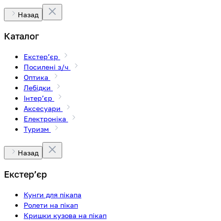
Назад
Каталог
Екстерʼєр
Посилені з/ч
Оптика
Лебідки
Інтерʼєр
Аксесуари
Електроніка
Туризм
Назад
Екстерʼєр
Кунги для пікапа
Ролети на пікап
Кришки кузова на пікап