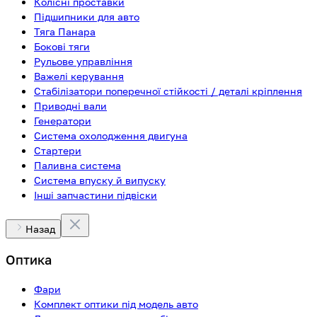
Колісні проставки
Підшипники для авто
Тяга Панара
Бокові тяги
Рульове управління
Важелі керування
Стабілізатори поперечної стійкості / деталі кріплення
Приводні вали
Генератори
Система охолодження двигуна
Стартери
Паливна система
Система впуску й випуску
Інші запчастини підвіски
Назад
Оптика
Фари
Комплект оптики під модель авто