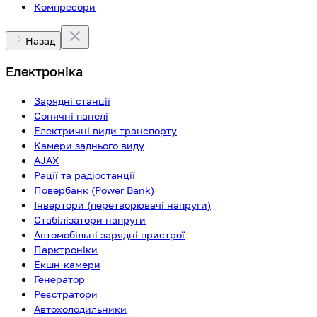
Компресори
Назад
Електроніка
Зарядні станції
Сонячні панелі
Електричні види транспорту
Камери заднього виду
AJAX
Рації та радіостанції
Повербанк (Power Bank)
Інвертори (перетворювачі напруги)
Стабілізатори напруги
Автомобільні зарядні пристрої
Парктроніки
Екшн-камери
Генератор
Реєстратори
Автохолодильники