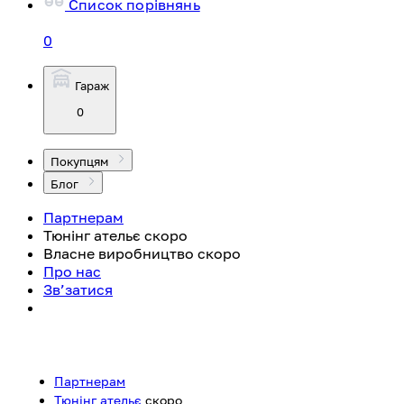
Список порівнянь
0
Гараж
0
Покупцям
Блог
Партнерам
Тюнінг ательє
скоро
Власне виробництво
скоро
Про нас
Зв’затися
Партнерам
Тюнінг ательє
скоро