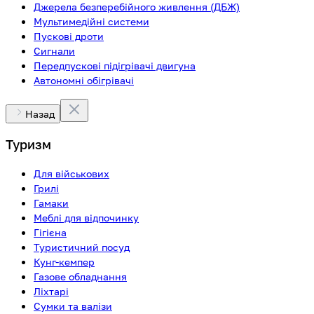
Джерела безперебійного живлення (ДБЖ)
Мультимедійні системи
Пускові дроти
Сигнали
Передпускові підігрівачі двигуна
Автономні обігрівачі
Назад
Туризм
Для військових
Грилі
Гамаки
Меблі для відпочинку
Гігієна
Туристичний посуд
Кунг-кемпер
Газове обладнання
Ліхтарі
Сумки та валізи