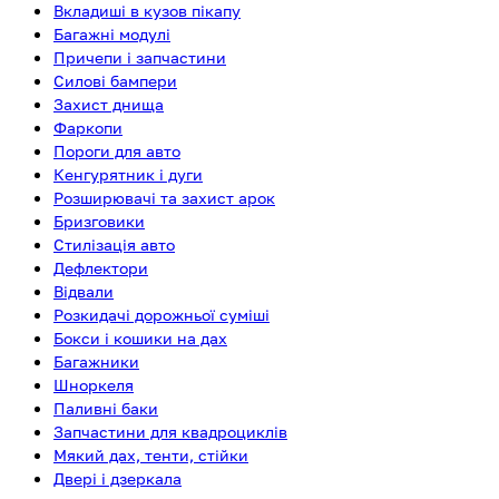
Вкладиші в кузов пікапу
Багажні модулі
Причепи і запчастини
Силові бампери
Захист днища
Фаркопи
Пороги для авто
Кенгурятник і дуги
Розширювачі та захист арок
Бризговики
Стилізація авто
Дефлектори
Відвали
Розкидачі дорожньої суміші
Бокси і кошики на дах
Багажники
Шноркеля
Паливні баки
Запчастини для квадроциклів
Мякий дах, тенти, стійки
Двері і дзеркала