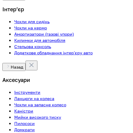
Інтерʼєр
Чохли для сидінь
Чохли на кермо
Амортизатори (газові упори)
Килимки для автомобіля
Стельова консоль
Додаткове обладнання інтер'єру авто
Назад
Аксесуари
Інструменти
Ланцюги на колеса
Чохли на запасне колесо
Каністри
Мийки високого тиску
Пилососи
Домкрати