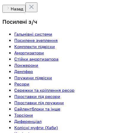
Назад
Посилені з/ч
Гальмівні системи
Посилене зчеплення
Комплекти підвіски
Амортизатори
Стійки амортизатора
Лонжерони
Демпфер
Пружини підвіски
Ресори
Сережки та кріплення ресор
Проставки під ресори
Проставки під пружини
Сайлентблоки та інше
Торсіони
Диференціал
Колісні муфти (Хаби)