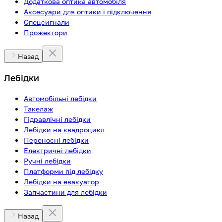
Додаткова оптика автомобіля
Аксесуари для оптики і підключення
Спецсигнали
Прожектори
Назад
Лебідки
Автомобільні лебідки
Такелаж
Гідравлічні лебідки
Лебідки на квадроцикл
Переносні лебідки
Електричні лебідки
Ручні лебідки
Платформи під лебідку
Лебідки на евакуатор
Запчастини для лебідки
Назад