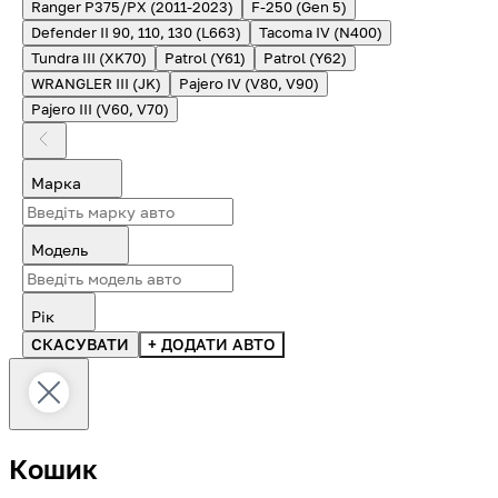
Ranger P375/PX (2011-2023)
F-250 (Gen 5)
Defender II 90, 110, 130 (L663)
Tacoma IV (N400)
Tundra III (XK70)
Patrol (Y61)
Patrol (Y62)
WRANGLER III (JK)
Pajero IV (V80, V90)
Pajero III (V60, V70)
Марка
Модель
Рік
СКАСУВАТИ
+ ДОДАТИ АВТО
Кошик