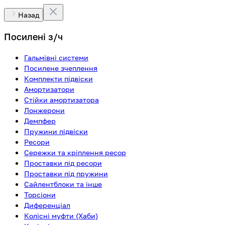
Назад
Посилені з/ч
Гальмівні системи
Посилене зчеплення
Комплекти підвіски
Амортизатори
Стійки амортизатора
Лонжерони
Демпфер
Пружини підвіски
Ресори
Сережки та кріплення ресор
Проставки під ресори
Проставки під пружини
Сайлентблоки та інше
Торсіони
Диференціал
Колісні муфти (Хаби)