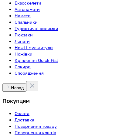
Екзоскелети
Автонамети
Намети
Спальники
Туристичні килимки
Рюкзаки
Лопати
Ножі і мультитули
Ножівки
Кріплення Quick Fist
Сокири
Спорядження
Назад
Покупцям
Оплата
Доставка
Повернення товару
Повернення коштів