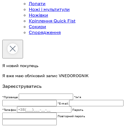
Лопати
Ножі і мультитули
Ножівки
Кріплення Quick Fist
Сокири
Спорядження
Я новий покупець
Я вже маю обліковий запис VNEDOROGNIK
Зареєструватись
*Прізвище
*Імʼя
*E-mail
*Телефон
Пароль
Повторний пароль