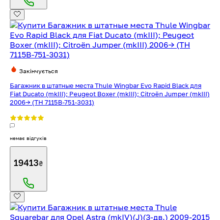
Закінчується
Багажник в штатные места Thule Wingbar Evo Rapid Black для
Fiat Ducato (mkIII); Peugeot Boxer (mkIII); Citroën Jumper (mkIII)
2006→ (TH 7115B-751-3031)
немає відгуків
19413
₴