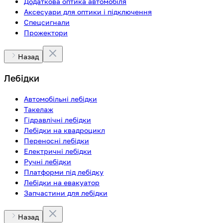
Додаткова оптика автомобіля
Аксесуари для оптики і підключення
Спецсигнали
Прожектори
Назад
Лебідки
Автомобільні лебідки
Такелаж
Гідравлічні лебідки
Лебідки на квадроцикл
Переносні лебідки
Електричні лебідки
Ручні лебідки
Платформи під лебідку
Лебідки на евакуатор
Запчастини для лебідки
Назад