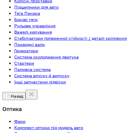
Колісні проставки
Підшипники для авто
Тяга Панара
Бокові тяги
Рульове управління
Важелі керування
Стабілізатори поперечної стійкості / деталі кріплення
Приводні вали
Генератори
Система охолодження двигуна
Стартери
Паливна система
Система впуску й випуску
Інші запчастини підвіски
Назад
Оптика
Фари
Комплект оптики під модель авто