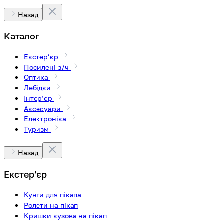
Назад
Каталог
Екстерʼєр
Посилені з/ч
Оптика
Лебідки
Інтерʼєр
Аксесуари
Електроніка
Туризм
Назад
Екстерʼєр
Кунги для пікапа
Ролети на пікап
Кришки кузова на пікап