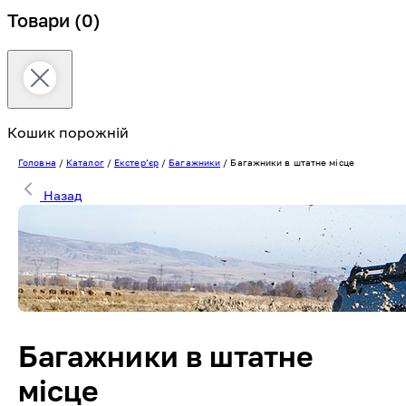
Товари
(0)
Кошик порожній
Головна
/
Каталог
/
Екстерʼєр
/
Багажники
/
Багажники в штатне місце
Назад
Багажники в штатне
місце