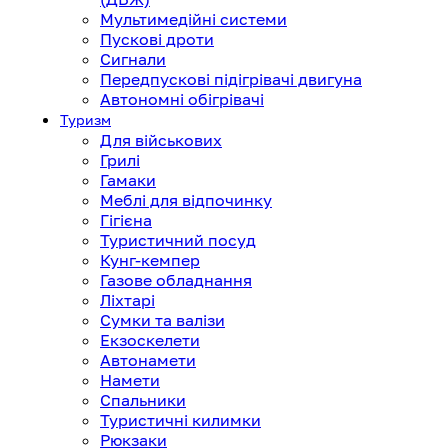
Мультимедійні системи
Пускові дроти
Сигнали
Передпускові підігрівачі двигуна
Автономні обігрівачі
Туризм
Для військових
Грилі
Гамаки
Меблі для відпочинку
Гігієна
Туристичний посуд
Кунг-кемпер
Газове обладнання
Ліхтарі
Сумки та валізи
Екзоскелети
Автонамети
Намети
Спальники
Туристичні килимки
Рюкзаки