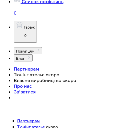
Список порівнянь
0
Гараж
0
Покупцям
Блог
Партнерам
Тюнінг ательє
скоро
Власне виробництво
скоро
Про нас
Зв’затися
Партнерам
Тюнінг ательє
скоро