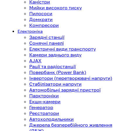
Каністри
Мийки високого тиску
Пилососи
Домкрати
Компресори
Електроніка
Зарядні станції
Сонячні панелі
Електричні види транспорту
Камери заднього виду
AJAX
Рації та радіостанції
Повербанк (Power Bank)
Інвертори (перетворювачі напруги)
Стабілізатори напруги
Автомобільні зарядні пристрої
Парктроніки
Екшн-камери
Генератор
Реєстратори
Автохолодильники
Джерела безперебійного живлення
(ДБЖ)