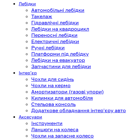
Лебідки
Автомобільні лебідки
Такелаж
Гідравлічні лебідки
Лебідки на квадроцикл
Переносні лебідки
Електричні лебідки
Ручні лебідки
Платформи під лебідку
Лебідки на евакуатор
Запчастини для лебідки
Інтерʼєр
Чохли для сидінь
Чохли на кермо
Амортизатори (газові упори)
Килимки для автомобіля
Стельова консоль
Додаткове обладнання інтер'єру авто
Аксесуари
Інструменти
Ланцюги на колеса
Чохли на запасне колесо