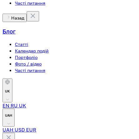
Часті питання
Назад
Блог
Статті
Календар подій
Портфоліо
Фото / відео
Часті питання
UK
EN
RU
UK
UAH
UAH
USD
EUR