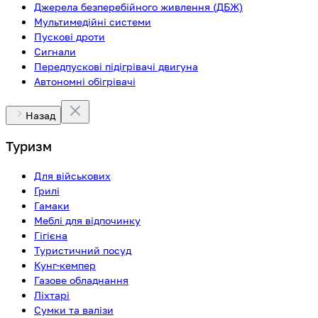
Джерела безперебійного живлення (ДБЖ)
Мультимедійні системи
Пускові дроти
Сигнали
Передпускові підігрівачі двигуна
Автономні обігрівачі
Назад
Туризм
Для військових
Грилі
Гамаки
Меблі для відпочинку
Гігієна
Туристичний посуд
Кунг-кемпер
Газове обладнання
Ліхтарі
Сумки та валізи