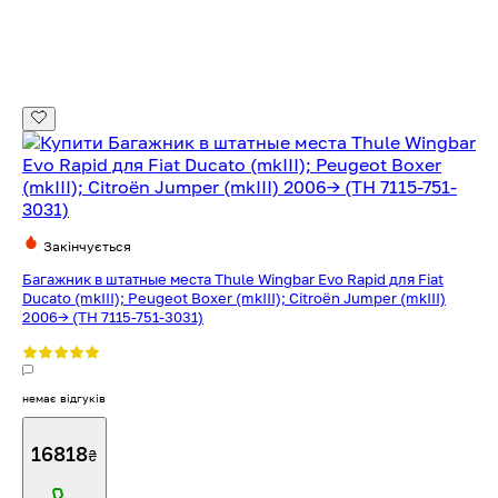
Закінчується
Багажник в штатные места Thule Wingbar Evo Rapid для Fiat
Ducato (mkIII); Peugeot Boxer (mkIII); Citroën Jumper (mkIII)
2006→ (TH 7115-751-3031)
немає відгуків
16818
₴