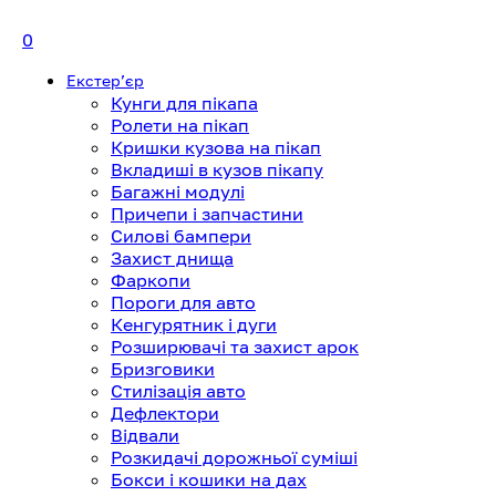
0
Екстерʼєр
Кунги для пікапа
Ролети на пікап
Кришки кузова на пікап
Вкладиші в кузов пікапу
Багажні модулі
Причепи і запчастини
Силові бампери
Захист днища
Фаркопи
Пороги для авто
Кенгурятник і дуги
Розширювачі та захист арок
Бризговики
Стилізація авто
Дефлектори
Відвали
Розкидачі дорожньої суміші
Бокси і кошики на дах