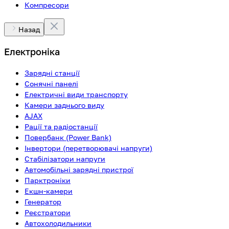
Компресори
Назад
Електроніка
Зарядні станції
Сонячні панелі
Електричні види транспорту
Камери заднього виду
AJAX
Рації та радіостанції
Повербанк (Power Bank)
Інвертори (перетворювачі напруги)
Стабілізатори напруги
Автомобільні зарядні пристрої
Парктроніки
Екшн-камери
Генератор
Реєстратори
Автохолодильники