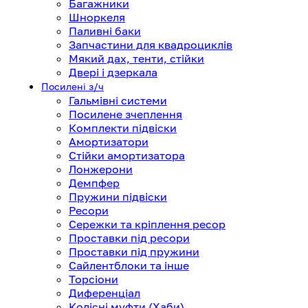
Багажники
Шноркеля
Паливні баки
Запчастини для квадроциклів
Мякий дах, тенти, стійки
Двері і дзеркала
Посилені з/ч
Гальмівні системи
Посилене зчеплення
Комплекти підвіски
Амортизатори
Стійки амортизатора
Лонжерони
Демпфер
Пружини підвіски
Ресори
Сережки та кріплення ресор
Проставки під ресори
Проставки під пружини
Сайлентблоки та інше
Торсіони
Диференціал
Колісні муфти (Хаби)