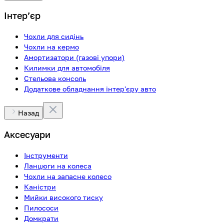
Інтерʼєр
Чохли для сидінь
Чохли на кермо
Амортизатори (газові упори)
Килимки для автомобіля
Стельова консоль
Додаткове обладнання інтер'єру авто
Назад
Аксесуари
Інструменти
Ланцюги на колеса
Чохли на запасне колесо
Каністри
Мийки високого тиску
Пилососи
Домкрати