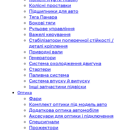
Колісні проставки
Підшипники для авто
Тяга Панара
Бокові тяги
Рульове управління
Важелі керування
Стабілізатори поперечної стійкості /
деталі кріплення
Приводні вали
Генератори
Система охолодження двигуна
Стартери
Паливна система
Система впуску й випуску
Інші запчастини підвіски
Оптика
Фари
Комплект оптики під модель авто
Додаткова оптика автомобіля
Аксесуари для оптики і підключення
Спецсигнали
Прожектори