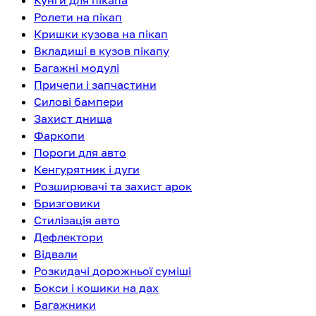
Кунги для пікапа
Ролети на пікап
Кришки кузова на пікап
Вкладиші в кузов пікапу
Багажні модулі
Причепи і запчастини
Силові бампери
Захист днища
Фаркопи
Пороги для авто
Кенгурятник і дуги
Розширювачі та захист арок
Бризговики
Стилізація авто
Дефлектори
Відвали
Розкидачі дорожньої суміші
Бокси і кошики на дах
Багажники