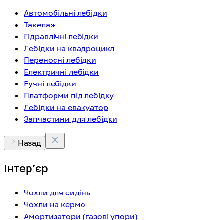
Автомобільні лебідки
Такелаж
Гідравлічні лебідки
Лебідки на квадроцикл
Переносні лебідки
Електричні лебідки
Ручні лебідки
Платформи під лебідку
Лебідки на евакуатор
Запчастини для лебідки
Назад
Інтерʼєр
Чохли для сидінь
Чохли на кермо
Амортизатори (газові упори)