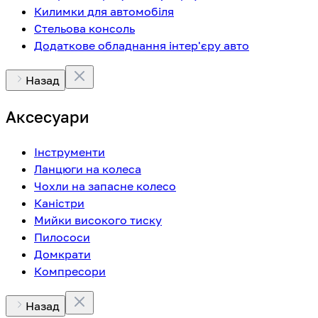
Килимки для автомобіля
Стельова консоль
Додаткове обладнання інтер'єру авто
Назад
Аксесуари
Інструменти
Ланцюги на колеса
Чохли на запасне колесо
Каністри
Мийки високого тиску
Пилососи
Домкрати
Компресори
Назад