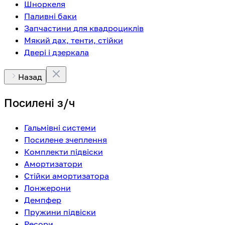
Шноркеля
Паливні баки
Запчастини для квадроциклів
Мякий дах, тенти, стійки
Двері і дзеркала
Назад
Посилені з/ч
Гальмівні системи
Посилене зчеплення
Комплекти підвіски
Амортизатори
Стійки амортизатора
Лонжерони
Демпфер
Пружини підвіски
Ресори