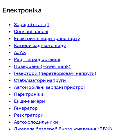
Електроніка
Зарядні станції
Сонячні панелі
Електричні види транспорту
Камери заднього виду
AJAX
Рації та радіостанції
Повербанк (Power Bank)
Інвертори (перетворювачі напруги)
Стабілізатори напруги
Автомобільні зарядні пристрої
Парктроніки
Екшн-камери
Генератор
Реєстратори
Автохолодильники
Джерела безперебійного живлення (ДБЖ)