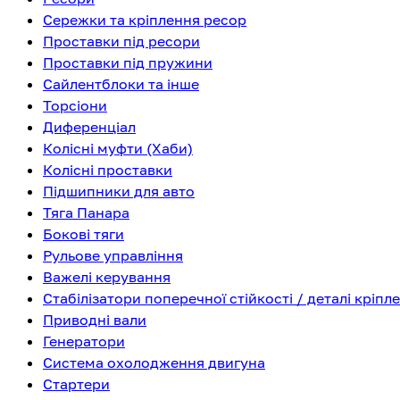
Сережки та кріплення ресор
Проставки під ресори
Проставки під пружини
Сайлентблоки та інше
Торсіони
Диференціал
Колісні муфти (Хаби)
Колісні проставки
Підшипники для авто
Тяга Панара
Бокові тяги
Рульове управління
Важелі керування
Стабілізатори поперечної стійкості / деталі кріпл
Приводні вали
Генератори
Система охолодження двигуна
Стартери