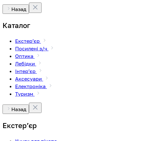
Назад
Каталог
Екстерʼєр
Посилені з/ч
Оптика
Лебідки
Інтерʼєр
Аксесуари
Електроніка
Туризм
Назад
Екстерʼєр