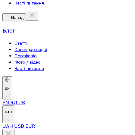
Часті питання
Назад
Блог
Статті
Календар подій
Портфоліо
Фото / відео
Часті питання
UK
EN
RU
UK
UAH
UAH
USD
EUR