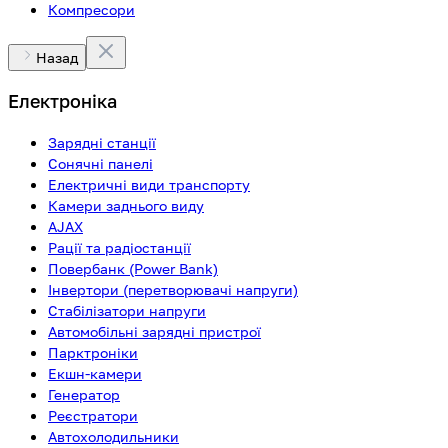
Компресори
Назад
Електроніка
Зарядні станції
Сонячні панелі
Електричні види транспорту
Камери заднього виду
AJAX
Рації та радіостанції
Повербанк (Power Bank)
Інвертори (перетворювачі напруги)
Стабілізатори напруги
Автомобільні зарядні пристрої
Парктроніки
Екшн-камери
Генератор
Реєстратори
Автохолодильники