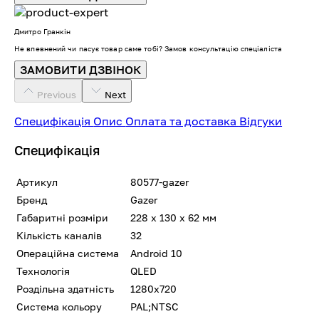
Дмитро Гранкін
Не впевнений чи пасує товар саме тобі? Замов консультацію спеціаліста
ЗАМОВИТИ ДЗВІНОК
Previous
Next
Специфікація
Опис
Оплата та доставка
Відгуки
Специфікація
Артикул
80577-gazer
Бренд
Gazer
Габаритні розміри
228 х 130 х 62 мм
Кількість каналів
32
Операційна система
Android 10
Технологія
QLED
Роздільна здатність
1280x720
Система кольору
PAL;NTSC