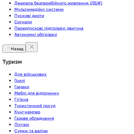
Джерела безперебійного живлення (ДБЖ)
Мультимедійні системи
Пускові дроти
Сигнали
Передпускові підігрівачі двигуна
Автономні обігрівачі
Назад
Туризм
Для військових
Грилі
Гамаки
Меблі для відпочинку
Гігієна
Туристичний посуд
Кунг-кемпер
Газове обладнання
Ліхтарі
Сумки та валізи