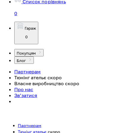
Список порівнянь
0
Гараж
0
Покупцям
Блог
Партнерам
Тюнінг ательє
скоро
Власне виробництво
скоро
Про нас
Зв’затися
Партнерам
Тюнінг ательє
скоро