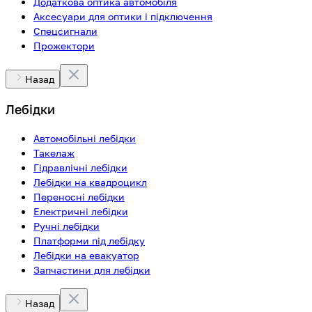
Додаткова оптика автомобіля
Аксесуари для оптики і підключення
Спецсигнали
Прожектори
Назад
Лебідки
Автомобільні лебідки
Такелаж
Гідравлічні лебідки
Лебідки на квадроцикл
Переносні лебідки
Електричні лебідки
Ручні лебідки
Платформи під лебідку
Лебідки на евакуатор
Запчастини для лебідки
Назад