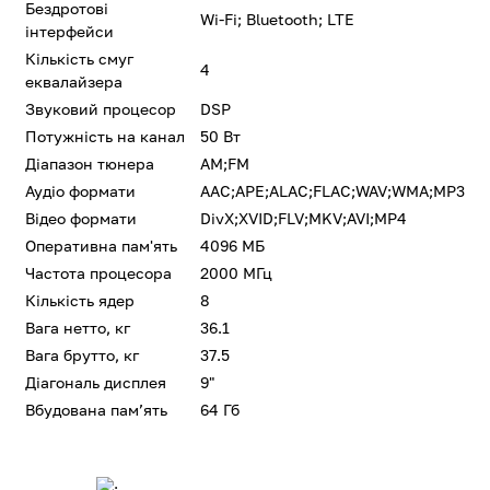
Бездротові
Wi-Fi; Bluetooth; LTE
інтерфейси
Кількість смуг
4
еквалайзера
Звуковий процесор
DSP
Потужність на канал
50 Вт
Діапазон тюнера
AM;FM
Аудіо формати
AAC;APE;ALAC;FLAC;WAV;WMA;MP3
Відео формати
DivX;XVID;FLV;MKV;AVI;MP4
Оперативна пам'ять
4096 МБ
Частота процесора
2000 МГц
Кількість ядер
8
Вага нетто, кг
36.1
Вага брутто, кг
37.5
Діагональ дисплея
9"
Вбудована памʼять
64 Гб