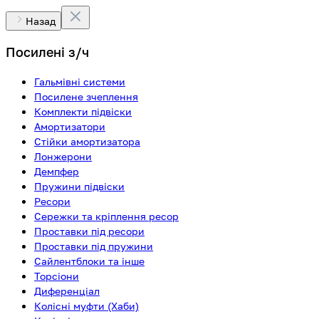
Назад
Посилені з/ч
Гальмівні системи
Посилене зчеплення
Комплекти підвіски
Амортизатори
Стійки амортизатора
Лонжерони
Демпфер
Пружини підвіски
Ресори
Сережки та кріплення ресор
Проставки під ресори
Проставки під пружини
Сайлентблоки та інше
Торсіони
Диференціал
Колісні муфти (Хаби)