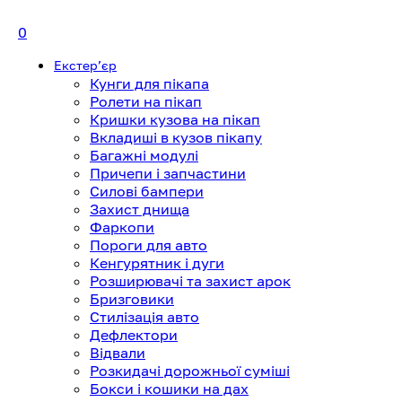
0
Екстерʼєр
Кунги для пікапа
Ролети на пікап
Кришки кузова на пікап
Вкладиші в кузов пікапу
Багажні модулі
Причепи і запчастини
Силові бампери
Захист днища
Фаркопи
Пороги для авто
Кенгурятник і дуги
Розширювачі та захист арок
Бризговики
Стилізація авто
Дефлектори
Відвали
Розкидачі дорожньої суміші
Бокси і кошики на дах