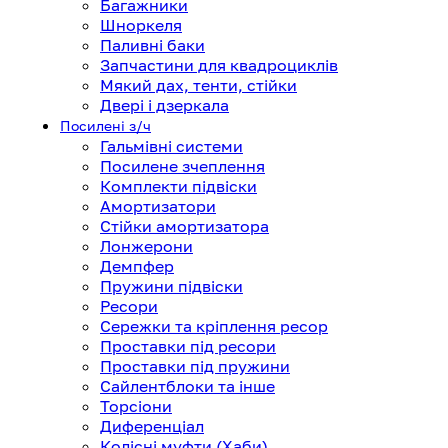
Багажники
Шноркеля
Паливні баки
Запчастини для квадроциклів
Мякий дах, тенти, стійки
Двері і дзеркала
Посилені з/ч
Гальмівні системи
Посилене зчеплення
Комплекти підвіски
Амортизатори
Стійки амортизатора
Лонжерони
Демпфер
Пружини підвіски
Ресори
Сережки та кріплення ресор
Проставки під ресори
Проставки під пружини
Сайлентблоки та інше
Торсіони
Диференціал
Колісні муфти (Хаби)