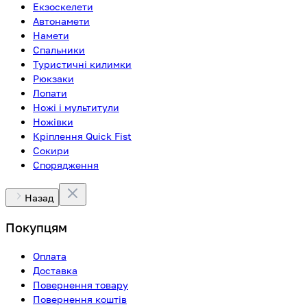
Екзоскелети
Автонамети
Намети
Спальники
Туристичні килимки
Рюкзаки
Лопати
Ножі і мультитули
Ножівки
Кріплення Quick Fist
Сокири
Спорядження
Назад
Покупцям
Оплата
Доставка
Повернення товару
Повернення коштів