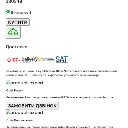
28034
₴
В наявності
КУПИТИ
Доставка
Самовивіз: м.Вінниця вул.Юківка 109Б *Можливість доставки логістичними
компаніями SAT, Delivery та Укрпошта, уточнюйте в менеджера
Юрій Рощук
Не впевнений чи пасує товар саме тобі? Замов консультацію спеціаліста
ЗАМОВИТИ ДЗВІНОК
Юрій Петровський
Не впевнений чи пасує товар саме тобі? Замов консультацію спеціаліста