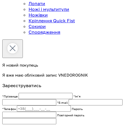
Лопати
Ножі і мультитули
Ножівки
Кріплення Quick Fist
Сокири
Спорядження
Я новий покупець
Я вже маю обліковий запис VNEDOROGNIK
Зареєструватись
*Прізвище
*Імʼя
*E-mail
*Телефон
Пароль
Повторний пароль