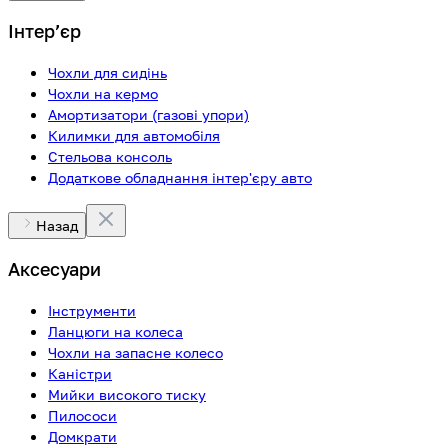
Інтерʼєр
Чохли для сидінь
Чохли на кермо
Амортизатори (газові упори)
Килимки для автомобіля
Стельова консоль
Додаткове обладнання інтер'єру авто
Назад
Аксесуари
Інструменти
Ланцюги на колеса
Чохли на запасне колесо
Каністри
Мийки високого тиску
Пилососи
Домкрати