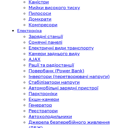
Каністри
Мийки високого тиску
Пилососи
Домкрати
Компресори
Електроніка
Зарядні станції
Сонячні панелі
Електричні види транспорту
Камери заднього виду
AJAX
Рації та радіостанції
Повербанк (Power Bank)
Інвертори (перетворювачі напруги)
Стабілізатори напруги
Автомобільні зарядні пристрої
Парктроніки
Екшн-камери
Генератор
Реєстратори
Автохолодильники
Джерела безперебійного живлення
(ДБЖ)