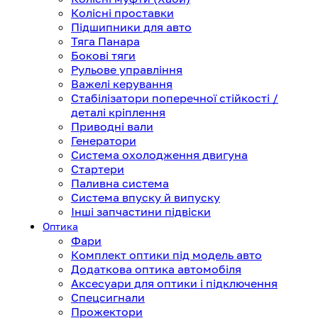
Колісні проставки
Підшипники для авто
Тяга Панара
Бокові тяги
Рульове управління
Важелі керування
Стабілізатори поперечної стійкості /
деталі кріплення
Приводні вали
Генератори
Система охолодження двигуна
Стартери
Паливна система
Система впуску й випуску
Інші запчастини підвіски
Оптика
Фари
Комплект оптики під модель авто
Додаткова оптика автомобіля
Аксесуари для оптики і підключення
Спецсигнали
Прожектори