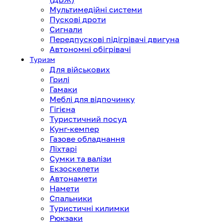
Мультимедійні системи
Пускові дроти
Сигнали
Передпускові підігрівачі двигуна
Автономні обігрівачі
Туризм
Для військових
Грилі
Гамаки
Меблі для відпочинку
Гігієна
Туристичний посуд
Кунг-кемпер
Газове обладнання
Ліхтарі
Сумки та валізи
Екзоскелети
Автонамети
Намети
Спальники
Туристичні килимки
Рюкзаки