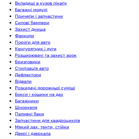
Вкладиші в кузов пікапу
Багажні модулі
Причепи і запчастини
Силові бампери
Захист днища
Фаркопи
Пороги для авто
Кенгурятник і дуги
Розширювачі та захист арок
Бризговики
Стилізація авто
Дефлектори
Відвали
Розкидачі дорожньої суміші
Бокси і кошики на дах
Багажники
Шноркеля
Паливні баки
Запчастини для квадроциклів
Мякий дах, тенти, стійки
Двері і дзеркала