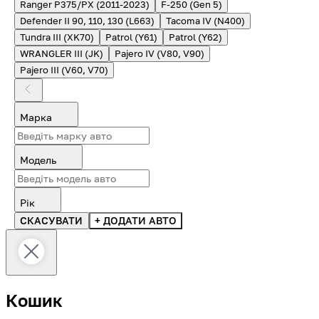
Ranger P375/PX (2011-2023)
F-250 (Gen 5)
Defender II 90, 110, 130 (L663)
Tacoma IV (N400)
Tundra III (XK70)
Patrol (Y61)
Patrol (Y62)
WRANGLER III (JK)
Pajero IV (V80, V90)
Pajero III (V60, V70)
Марка
Модель
Рік
СКАСУВАТИ
+ ДОДАТИ АВТО
Кошик