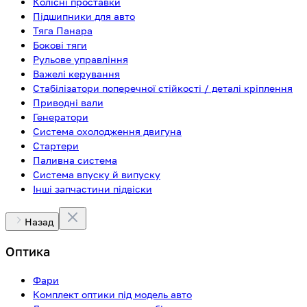
Колісні проставки
Підшипники для авто
Тяга Панара
Бокові тяги
Рульове управління
Важелі керування
Стабілізатори поперечної стійкості / деталі кріплення
Приводні вали
Генератори
Система охолодження двигуна
Стартери
Паливна система
Система впуску й випуску
Інші запчастини підвіски
Назад
Оптика
Фари
Комплект оптики під модель авто