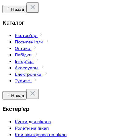
Назад
Каталог
Екстерʼєр
Посилені з/ч
Оптика
Лебідки
Інтерʼєр
Аксесуари
Електроніка
Туризм
Назад
Екстерʼєр
Кунги для пікапа
Ролети на пікап
Кришки кузова на пікап