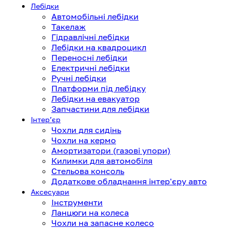
Лебідки
Автомобільні лебідки
Такелаж
Гідравлічні лебідки
Лебідки на квадроцикл
Переносні лебідки
Електричні лебідки
Ручні лебідки
Платформи під лебідку
Лебідки на евакуатор
Запчастини для лебідки
Інтерʼєр
Чохли для сидінь
Чохли на кермо
Амортизатори (газові упори)
Килимки для автомобіля
Стельова консоль
Додаткове обладнання інтер'єру авто
Аксесуари
Інструменти
Ланцюги на колеса
Чохли на запасне колесо