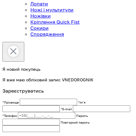
Лопати
Ножі і мультитули
Ножівки
Кріплення Quick Fist
Сокири
Спорядження
Я новий покупець
Я вже маю обліковий запис VNEDOROGNIK
Зареєструватись
*Прізвище
*Імʼя
*E-mail
*Телефон
Пароль
Повторний пароль