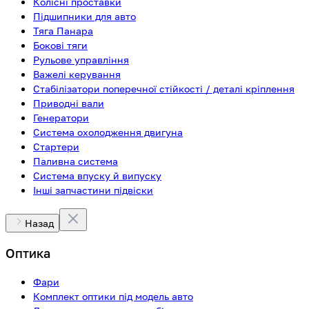
Колісні проставки
Підшипники для авто
Тяга Панара
Бокові тяги
Рульове управління
Важелі керування
Стабілізатори поперечної стійкості / деталі кріплення
Приводні вали
Генератори
Система охолодження двигуна
Стартери
Паливна система
Система впуску й випуску
Інші запчастини підвіски
Назад
Оптика
Фари
Комплект оптики під модель авто