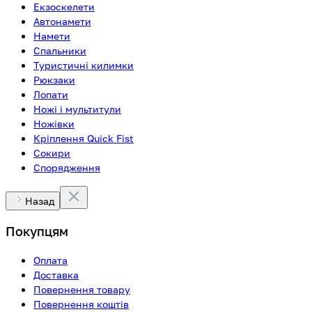
Екзоскелети
Автонамети
Намети
Спальники
Туристичні килимки
Рюкзаки
Лопати
Ножі і мультитули
Ножівки
Кріплення Quick Fist
Сокири
Спорядження
Назад
Покупцям
Оплата
Доставка
Повернення товару
Повернення коштів