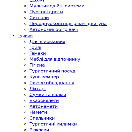
Мультимедійні системи
Пускові дроти
Сигнали
Передпускові підігрівачі двигуна
Автономні обігрівачі
Туризм
Для військових
Грилі
Гамаки
Меблі для відпочинку
Гігієна
Туристичний посуд
Кунг-кемпер
Газове обладнання
Ліхтарі
Сумки та валізи
Екзоскелети
Автонамети
Намети
Спальники
Туристичні килимки
Рюкзаки