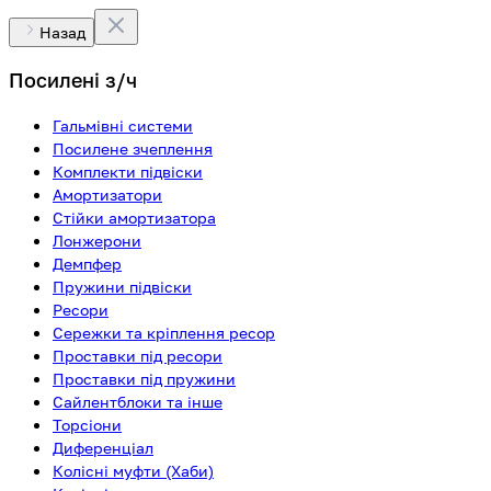
Назад
Посилені з/ч
Гальмівні системи
Посилене зчеплення
Комплекти підвіски
Амортизатори
Стійки амортизатора
Лонжерони
Демпфер
Пружини підвіски
Ресори
Сережки та кріплення ресор
Проставки під ресори
Проставки під пружини
Сайлентблоки та інше
Торсіони
Диференціал
Колісні муфти (Хаби)