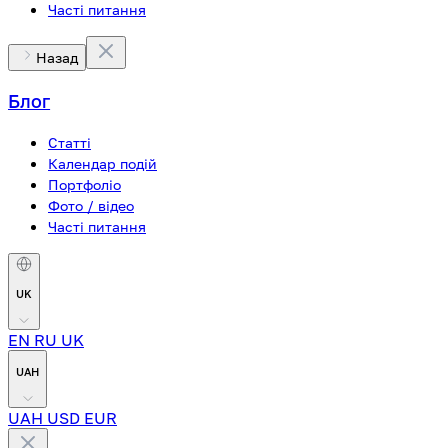
Часті питання
Назад
Блог
Статті
Календар подій
Портфоліо
Фото / відео
Часті питання
UK
EN
RU
UK
UAH
UAH
USD
EUR