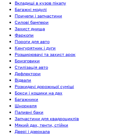
Вкладиші в кузов пікапу
Багажні модулі
Причепи і запчастини
Силові бампери
Захист днища
Фаркопи
Пороги для авто
Кенгурятник і дуги
Розширювачі та захист арок
Бризговики
Стилізація авто
Дефлектори
Відвали
Розкидачі дорожньої суміші
Бокси і кошики на дах
Багажники
Шноркеля
Паливні баки
Запчастини для квадроциклів
Мякий дах, тенти, стійки
Двері і дзеркала