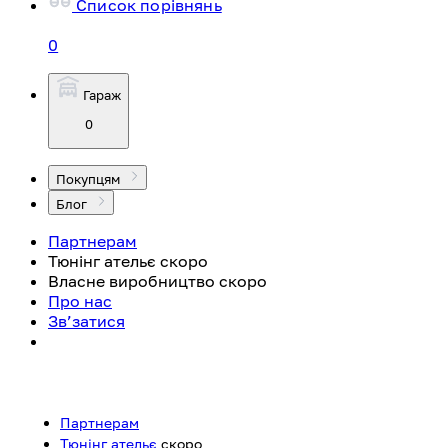
Список порівнянь
0
Гараж
0
Покупцям
Блог
Партнерам
Тюнінг ательє
скоро
Власне виробництво
скоро
Про нас
Зв’затися
Партнерам
Тюнінг ательє
скоро