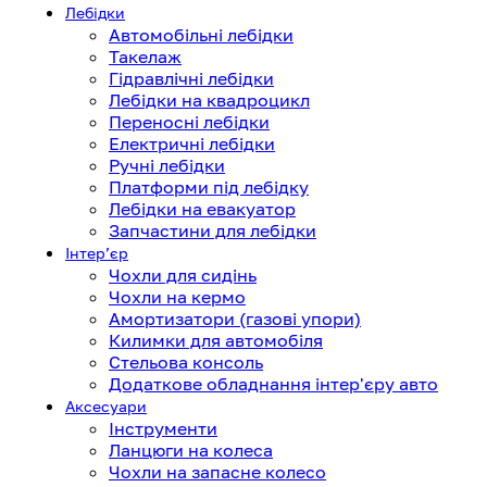
Лебідки
Автомобільні лебідки
Такелаж
Гідравлічні лебідки
Лебідки на квадроцикл
Переносні лебідки
Електричні лебідки
Ручні лебідки
Платформи під лебідку
Лебідки на евакуатор
Запчастини для лебідки
Інтерʼєр
Чохли для сидінь
Чохли на кермо
Амортизатори (газові упори)
Килимки для автомобіля
Стельова консоль
Додаткове обладнання інтер'єру авто
Аксесуари
Інструменти
Ланцюги на колеса
Чохли на запасне колесо