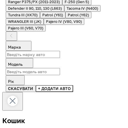
Ranger P375/PX (2011-2023)
F-250 (Gen 5)
Defender II 90, 110, 130 (L663)
Tacoma IV (N400)
Tundra III (XK70)
Patrol (Y61)
Patrol (Y62)
WRANGLER III (JK)
Pajero IV (V80, V90)
Pajero III (V60, V70)
Марка
Модель
Рік
СКАСУВАТИ
+ ДОДАТИ АВТО
Кошик