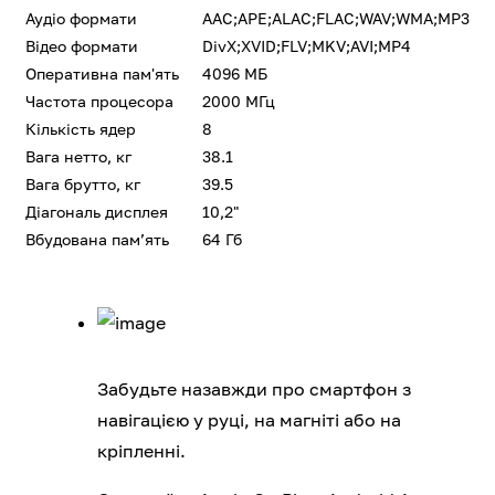
Аудіо формати
AAC;APE;ALAC;FLAC;WAV;WMA;MP3
Відео формати
DivX;XVID;FLV;MKV;AVI;MP4
Оперативна пам'ять
4096 МБ
Частота процесора
2000 МГц
Кількість ядер
8
Вага нетто, кг
38.1
Вага брутто, кг
39.5
Діагональ дисплея
10,2"
Вбудована памʼять
64 Гб
Забудьте назавжди про смартфон з
навігацією у руці, на магніті або на
кріпленні.