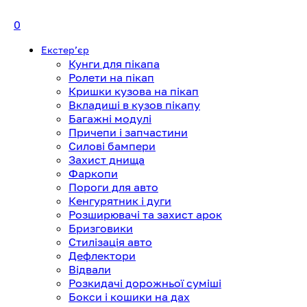
0
Екстерʼєр
Кунги для пікапа
Ролети на пікап
Кришки кузова на пікап
Вкладиші в кузов пікапу
Багажні модулі
Причепи і запчастини
Силові бампери
Захист днища
Фаркопи
Пороги для авто
Кенгурятник і дуги
Розширювачі та захист арок
Бризговики
Стилізація авто
Дефлектори
Відвали
Розкидачі дорожньої суміші
Бокси і кошики на дах