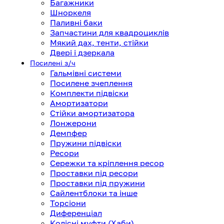
Багажники
Шноркеля
Паливні баки
Запчастини для квадроциклів
Мякий дах, тенти, стійки
Двері і дзеркала
Посилені з/ч
Гальмівні системи
Посилене зчеплення
Комплекти підвіски
Амортизатори
Стійки амортизатора
Лонжерони
Демпфер
Пружини підвіски
Ресори
Сережки та кріплення ресор
Проставки під ресори
Проставки під пружини
Сайлентблоки та інше
Торсіони
Диференціал
Колісні муфти (Хаби)