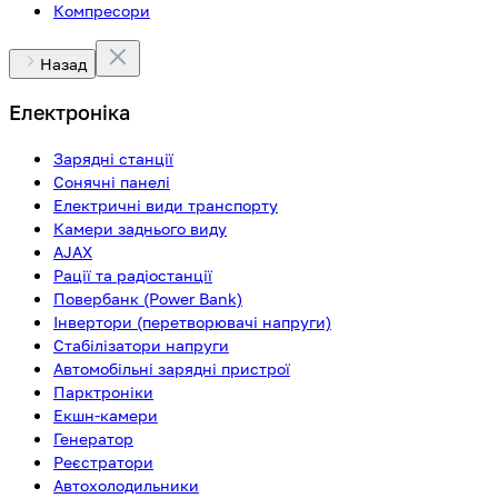
Компресори
Назад
Електроніка
Зарядні станції
Сонячні панелі
Електричні види транспорту
Камери заднього виду
AJAX
Рації та радіостанції
Повербанк (Power Bank)
Інвертори (перетворювачі напруги)
Стабілізатори напруги
Автомобільні зарядні пристрої
Парктроніки
Екшн-камери
Генератор
Реєстратори
Автохолодильники