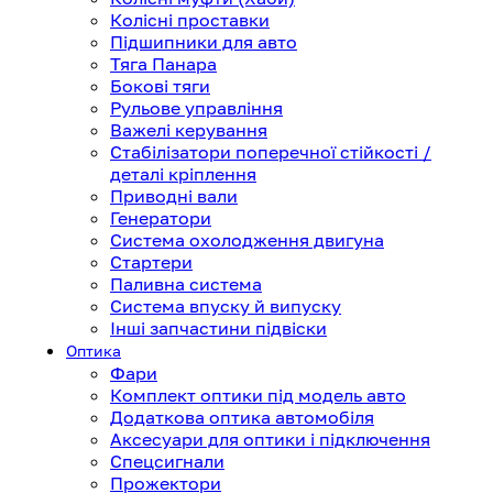
Колісні проставки
Підшипники для авто
Тяга Панара
Бокові тяги
Рульове управління
Важелі керування
Стабілізатори поперечної стійкості /
деталі кріплення
Приводні вали
Генератори
Система охолодження двигуна
Стартери
Паливна система
Система впуску й випуску
Інші запчастини підвіски
Оптика
Фари
Комплект оптики під модель авто
Додаткова оптика автомобіля
Аксесуари для оптики і підключення
Спецсигнали
Прожектори