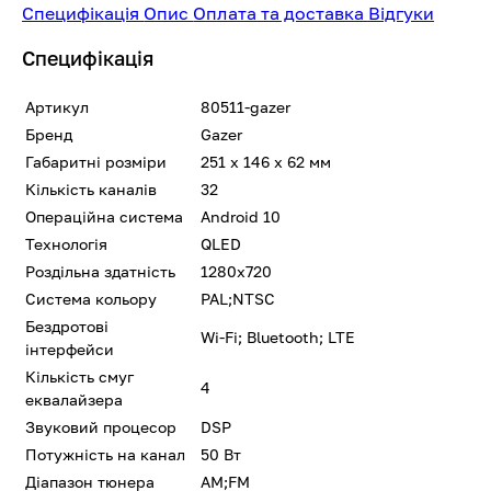
Специфікація
Опис
Оплата та доставка
Відгуки
Специфікація
Артикул
80511-gazer
Бренд
Gazer
Габаритні розміри
251 x 146 x 62 мм
Кількість каналів
32
Операційна система
Android 10
Технологія
QLED
Роздільна здатність
1280x720
Система кольору
PAL;NTSC
Бездротові
Wi-Fi; Bluetooth; LTE
інтерфейси
Кількість смуг
4
еквалайзера
Звуковий процесор
DSP
Потужність на канал
50 Вт
Діапазон тюнера
AM;FM