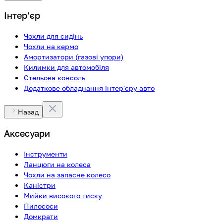
Інтерʼєр
Чохли для сидінь
Чохли на кермо
Амортизатори (газові упори)
Килимки для автомобіля
Стельова консоль
Додаткове обладнання інтер'єру авто
Назад
Аксесуари
Інструменти
Ланцюги на колеса
Чохли на запасне колесо
Каністри
Мийки високого тиску
Пилососи
Домкрати