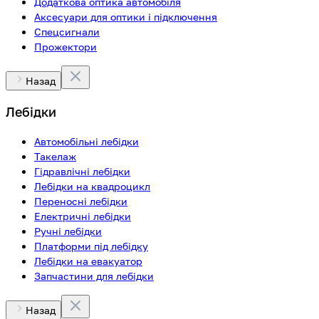
Додаткова оптика автомобіля
Аксесуари для оптики і підключення
Спецсигнали
Прожектори
Назад
Лебідки
Автомобільні лебідки
Такелаж
Гідравлічні лебідки
Лебідки на квадроцикл
Переносні лебідки
Електричні лебідки
Ручні лебідки
Платформи під лебідку
Лебідки на евакуатор
Запчастини для лебідки
Назад