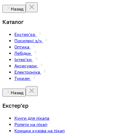
Назад
Каталог
Екстерʼєр
Посилені з/ч
Оптика
Лебідки
Інтерʼєр
Аксесуари
Електроніка
Туризм
Назад
Екстерʼєр
Кунги для пікапа
Ролети на пікап
Кришки кузова на пікап