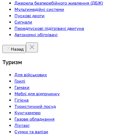
Джерела безперебійного живлення (ДБЖ)
Мультимедійні системи
Пускові дроти
Сигнали
Передпускові підігрівачі двигуна
Автономні обігрівачі
Назад
Туризм
Для військових
Грилі
Гамаки
Меблі для відпочинку
Гігієна
Туристичний посуд
Кунг-кемпер
Газове обладнання
Ліхтарі
Сумки та валізи