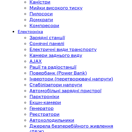
Каністри
Мийки високого тиску
Пилососи
Домкрати
Компресори
Електроніка
Зарядні станції
Сонячні панелі
Електричні види транспорту
Камери заднього виду
AJAX
Рації та радіостанції
Повербанк (Power Bank)
Інвертори (перетворювачі напруги)
Стабілізатори напруги
Автомобільні зарядні пристрої
Парктроніки
Екшн-камери
Генератор
Реєстратори
Автохолодильники
Джерела безперебійного живлення
(ДБЖ)