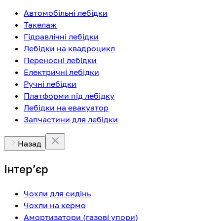
Автомобільні лебідки
Такелаж
Гідравлічні лебідки
Лебідки на квадроцикл
Переносні лебідки
Електричні лебідки
Ручні лебідки
Платформи під лебідку
Лебідки на евакуатор
Запчастини для лебідки
Назад
Інтерʼєр
Чохли для сидінь
Чохли на кермо
Амортизатори (газові упори)