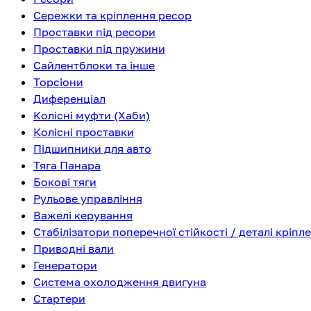
Сережки та кріплення ресор
Проставки під ресори
Проставки під пружини
Сайлентблоки та інше
Торсіони
Диференціал
Колісні муфти (Хаби)
Колісні проставки
Підшипники для авто
Тяга Панара
Бокові тяги
Рульове управління
Важелі керування
Стабілізатори поперечної стійкості / деталі кріпл
Приводні вали
Генератори
Система охолодження двигуна
Стартери