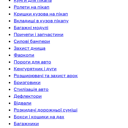
Кунги для пікапа
Ролети на пікап
Кришки кузова на пікап
Вкладиші в кузов пікапу
Багажні модулі
Причепи і запчастини
Силові бампери
Захист днища
Фаркопи
Пороги для авто
Кенгурятник і дуги
Розширювачі та захист арок
Бризговики
Стилізація авто
Дефлектори
Відвали
Розкидачі дорожньої суміші
Бокси і кошики на дах
Багажники