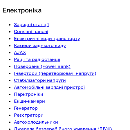
Електроніка
Зарядні станції
Сонячні панелі
Електричні види транспорту
Камери заднього виду
AJAX
Рації та радіостанції
Повербанк (Power Bank)
Інвертори (перетворювачі напруги)
Стабілізатори напруги
Автомобільні зарядні пристрої
Парктроніки
Екшн-камери
Генератор
Реєстратори
Автохолодильники
Джерела безперебійного живлення (ДБЖ)