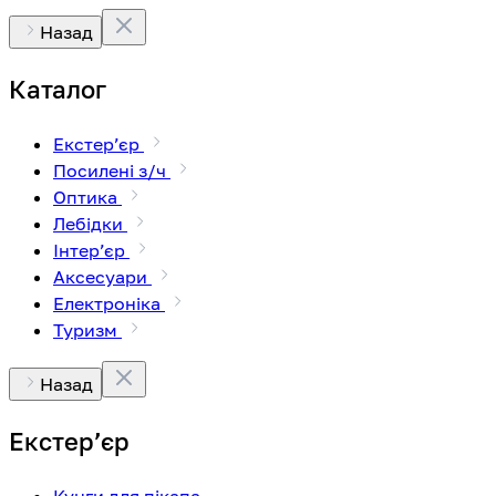
Назад
Каталог
Екстерʼєр
Посилені з/ч
Оптика
Лебідки
Інтерʼєр
Аксесуари
Електроніка
Туризм
Назад
Екстерʼєр