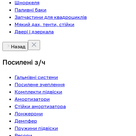
Шноркеля
Паливні баки
Запчастини для квадроциклів
Мякий дах, тенти, стійки
Двері і дзеркала
Назад
Посилені з/ч
Гальмівні системи
Посилене зчеплення
Комплекти підвіски
Амортизатори
Стійки амортизатора
Лонжерони
Демпфер
Пружини підвіски
Ресори