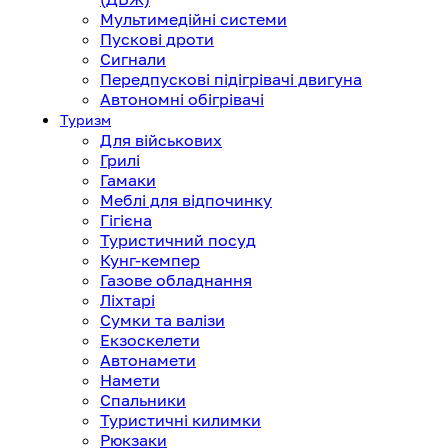
Мультимедійні системи
Пускові дроти
Сигнали
Передпускові підігрівачі двигуна
Автономні обігрівачі
Туризм
Для військових
Грилі
Гамаки
Меблі для відпочинку
Гігієна
Туристичний посуд
Кунг-кемпер
Газове обладнання
Ліхтарі
Сумки та валізи
Екзоскелети
Автонамети
Намети
Спальники
Туристичні килимки
Рюкзаки