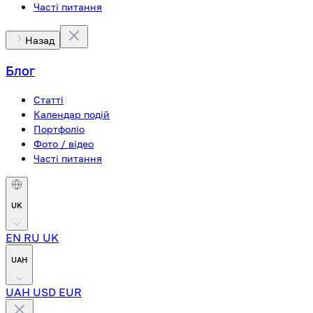
Часті питання
Назад
Блог
Статті
Календар подій
Портфоліо
Фото / відео
Часті питання
UK
EN
RU
UK
UAH
UAH
USD
EUR