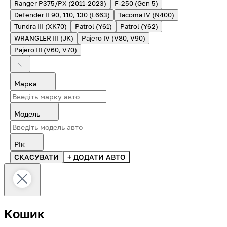
Ranger P375/PX (2011-2023)
F-250 (Gen 5)
Defender II 90, 110, 130 (L663)
Tacoma IV (N400)
Tundra III (XK70)
Patrol (Y61)
Patrol (Y62)
WRANGLER III (JK)
Pajero IV (V80, V90)
Pajero III (V60, V70)
Марка
Модель
Рік
СКАСУВАТИ
+ ДОДАТИ АВТО
Кошик