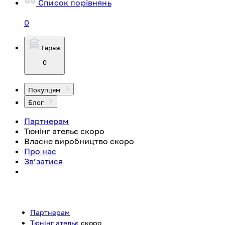
Список порівнянь
0
Гараж
0
Покупцям
Блог
Партнерам
Тюнінг ательє
скоро
Власне виробництво
скоро
Про нас
Зв’затися
Партнерам
Тюнінг ательє
скоро