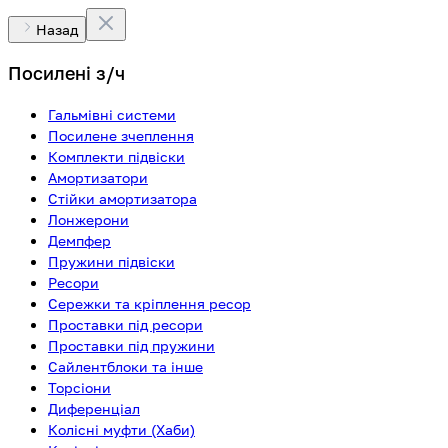
Назад
Посилені з/ч
Гальмівні системи
Посилене зчеплення
Комплекти підвіски
Амортизатори
Стійки амортизатора
Лонжерони
Демпфер
Пружини підвіски
Ресори
Сережки та кріплення ресор
Проставки під ресори
Проставки під пружини
Сайлентблоки та інше
Торсіони
Диференціал
Колісні муфти (Хаби)