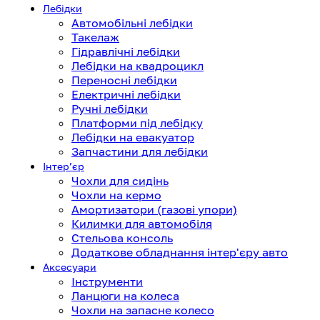
Лебідки
Автомобільні лебідки
Такелаж
Гідравлічні лебідки
Лебідки на квадроцикл
Переносні лебідки
Електричні лебідки
Ручні лебідки
Платформи під лебідку
Лебідки на евакуатор
Запчастини для лебідки
Інтерʼєр
Чохли для сидінь
Чохли на кермо
Амортизатори (газові упори)
Килимки для автомобіля
Стельова консоль
Додаткове обладнання інтер'єру авто
Аксесуари
Інструменти
Ланцюги на колеса
Чохли на запасне колесо