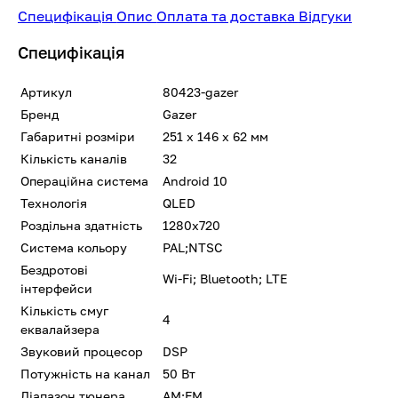
Специфікація
Опис
Оплата та доставка
Відгуки
Специфікація
Артикул
80423-gazer
Бренд
Gazer
Габаритні розміри
251 x 146 x 62 мм
Кількість каналів
32
Операційна система
Android 10
Технологія
QLED
Роздільна здатність
1280x720
Система кольору
PAL;NTSC
Бездротові
Wi-Fi; Bluetooth; LTE
інтерфейси
Кількість смуг
4
еквалайзера
Звуковий процесор
DSP
Потужність на канал
50 Вт
Діапазон тюнера
AM;FM