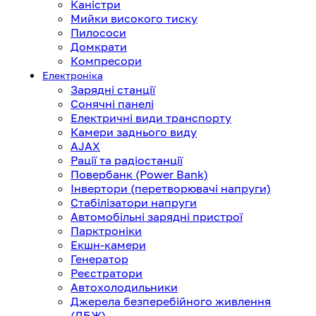
Каністри
Мийки високого тиску
Пилососи
Домкрати
Компресори
Електроніка
Зарядні станції
Сонячні панелі
Електричні види транспорту
Камери заднього виду
AJAX
Рації та радіостанції
Повербанк (Power Bank)
Інвертори (перетворювачі напруги)
Стабілізатори напруги
Автомобільні зарядні пристрої
Парктроніки
Екшн-камери
Генератор
Реєстратори
Автохолодильники
Джерела безперебійного живлення
(ДБЖ)