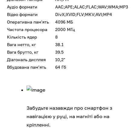
Аудіо формати
AAC;APE;ALAC;FLAC;WAV;WMA;MP3
Відео формати
DivX;XVID;FLV;MKV;AVI;MP4
Оперативна пам'ять
4096 МБ
Частота процесора
2000 МГц
Кількість ядер
8
Вага нетто, кг
38.1
Вага брутто, кг
39.5
Діагональ дисплея
10,2"
Вбудована памʼять
64 Гб
Забудьте назавжди про смартфон з
навігацією у руці, на магніті або на
кріпленні.