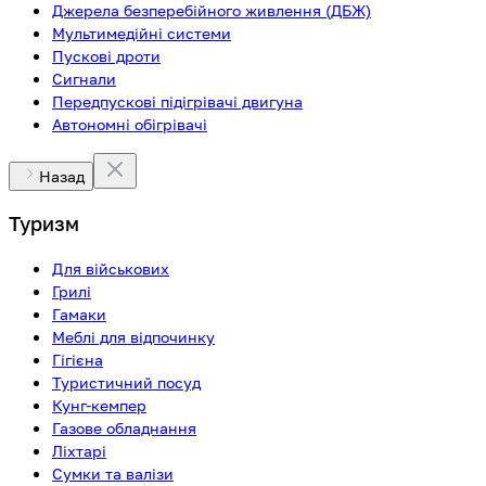
Джерела безперебійного живлення (ДБЖ)
Мультимедійні системи
Пускові дроти
Сигнали
Передпускові підігрівачі двигуна
Автономні обігрівачі
Назад
Туризм
Для військових
Грилі
Гамаки
Меблі для відпочинку
Гігієна
Туристичний посуд
Кунг-кемпер
Газове обладнання
Ліхтарі
Сумки та валізи