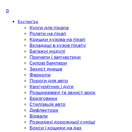
0
Екстерʼєр
Кунги для пікапа
Ролети на пікап
Кришки кузова на пікап
Вкладиші в кузов пікапу
Багажні модулі
Причепи і запчастини
Силові бампери
Захист днища
Фаркопи
Пороги для авто
Кенгурятник і дуги
Розширювачі та захист арок
Бризговики
Стилізація авто
Дефлектори
Відвали
Розкидачі дорожньої суміші
Бокси і кошики на дах