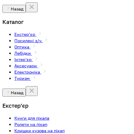
Назад
Каталог
Екстерʼєр
Посилені з/ч
Оптика
Лебідки
Інтерʼєр
Аксесуари
Електроніка
Туризм
Назад
Екстерʼєр
Кунги для пікапа
Ролети на пікап
Кришки кузова на пікап