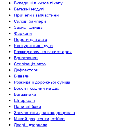
Вкладиші в кузов пікапу
Багажні модулі
Причепи і запчастини
Силові бампери
Захист днища
Фаркопи
Пороги для авто
Кенгурятник і дуги
Розширювачі та захист арок
Бризговики
Стилізація авто
Дефлектори
Відвали
Розкидачі дорожньої суміші
Бокси і кошики на дах
Багажники
Шноркеля
Паливні баки
Запчастини для квадроциклів
Мякий дах, тенти, стійки
Двері і дзеркала