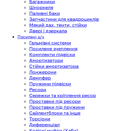
Багажники
Шноркеля
Паливні баки
Запчастини для квадроциклів
Мякий дах, тенти, стійки
Двері і дзеркала
Посилені з/ч
Гальмівні системи
Посилене зчеплення
Комплекти підвіски
Амортизатори
Стійки амортизатора
Лонжерони
Демпфер
Пружини підвіски
Ресори
Сережки та кріплення ресор
Проставки під ресори
Проставки під пружини
Сайлентблоки та інше
Торсіони
Диференціал
Колісні муфти (Хаби)