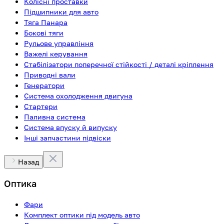
Колісні проставки
Підшипники для авто
Тяга Панара
Бокові тяги
Рульове управління
Важелі керування
Стабілізатори поперечної стійкості / деталі кріплення
Приводні вали
Генератори
Система охолодження двигуна
Стартери
Паливна система
Система впуску й випуску
Інші запчастини підвіски
Назад
Оптика
Фари
Комплект оптики під модель авто