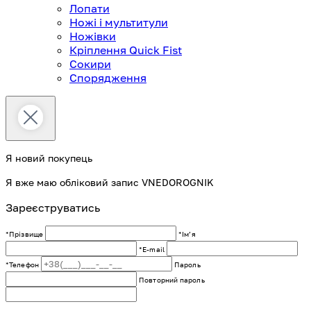
Лопати
Ножі і мультитули
Ножівки
Кріплення Quick Fist
Сокири
Спорядження
Я новий покупець
Я вже маю обліковий запис VNEDOROGNIK
Зареєструватись
*Прізвище
*Імʼя
*E-mail
*Телефон
Пароль
Повторний пароль