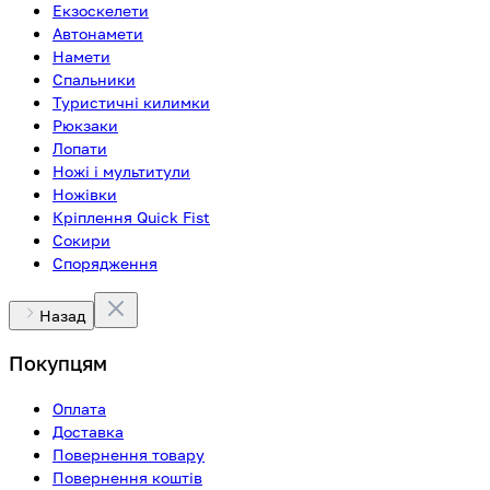
Екзоскелети
Автонамети
Намети
Спальники
Туристичні килимки
Рюкзаки
Лопати
Ножі і мультитули
Ножівки
Кріплення Quick Fist
Сокири
Спорядження
Назад
Покупцям
Оплата
Доставка
Повернення товару
Повернення коштів