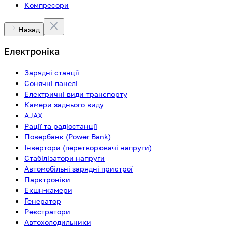
Компресори
Назад
Електроніка
Зарядні станції
Сонячні панелі
Електричні види транспорту
Камери заднього виду
AJAX
Рації та радіостанції
Повербанк (Power Bank)
Інвертори (перетворювачі напруги)
Стабілізатори напруги
Автомобільні зарядні пристрої
Парктроніки
Екшн-камери
Генератор
Реєстратори
Автохолодильники