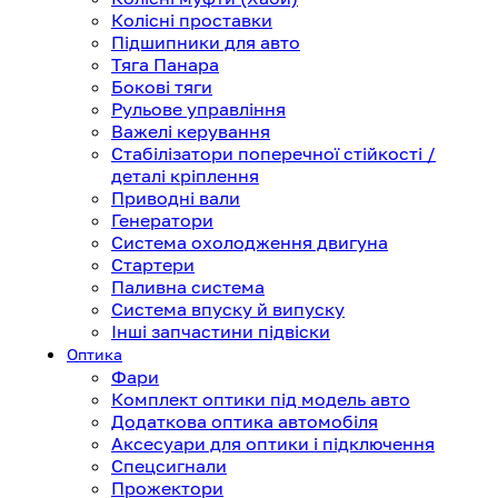
Колісні проставки
Підшипники для авто
Тяга Панара
Бокові тяги
Рульове управління
Важелі керування
Стабілізатори поперечної стійкості /
деталі кріплення
Приводні вали
Генератори
Система охолодження двигуна
Стартери
Паливна система
Система впуску й випуску
Інші запчастини підвіски
Оптика
Фари
Комплект оптики під модель авто
Додаткова оптика автомобіля
Аксесуари для оптики і підключення
Спецсигнали
Прожектори