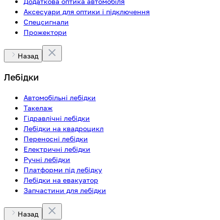
Додаткова оптика автомобіля
Аксесуари для оптики і підключення
Спецсигнали
Прожектори
Назад
Лебідки
Автомобільні лебідки
Такелаж
Гідравлічні лебідки
Лебідки на квадроцикл
Переносні лебідки
Електричні лебідки
Ручні лебідки
Платформи під лебідку
Лебідки на евакуатор
Запчастини для лебідки
Назад