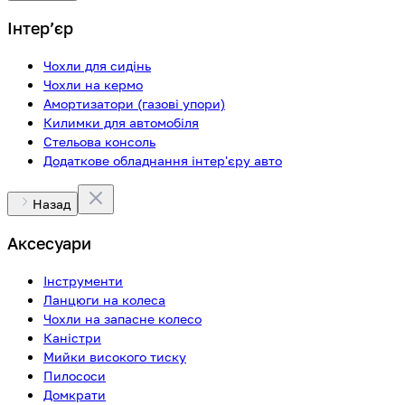
Інтерʼєр
Чохли для сидінь
Чохли на кермо
Амортизатори (газові упори)
Килимки для автомобіля
Стельова консоль
Додаткове обладнання інтер'єру авто
Назад
Аксесуари
Інструменти
Ланцюги на колеса
Чохли на запасне колесо
Каністри
Мийки високого тиску
Пилососи
Домкрати