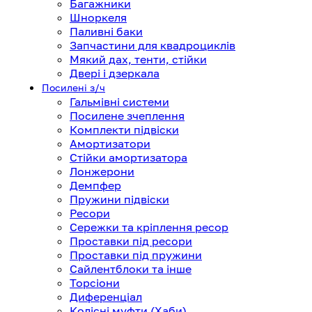
Багажники
Шноркеля
Паливні баки
Запчастини для квадроциклів
Мякий дах, тенти, стійки
Двері і дзеркала
Посилені з/ч
Гальмівні системи
Посилене зчеплення
Комплекти підвіски
Амортизатори
Стійки амортизатора
Лонжерони
Демпфер
Пружини підвіски
Ресори
Сережки та кріплення ресор
Проставки під ресори
Проставки під пружини
Сайлентблоки та інше
Торсіони
Диференціал
Колісні муфти (Хаби)