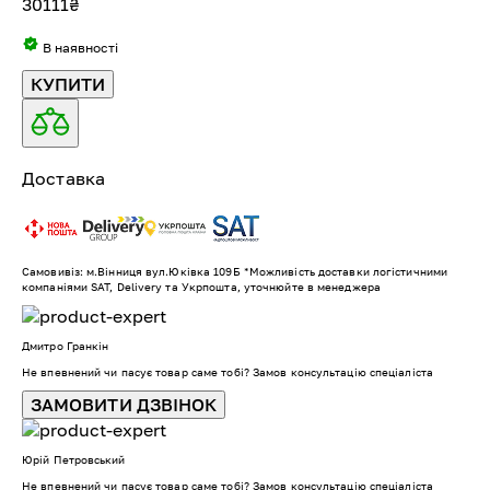
30111
₴
В наявності
КУПИТИ
Доставка
Самовивіз: м.Вінниця вул.Юківка 109Б *Можливість доставки логістичними
компаніями SAT, Delivery та Укрпошта, уточнюйте в менеджера
Дмитро Гранкін
Не впевнений чи пасує товар саме тобі? Замов консультацію спеціаліста
ЗАМОВИТИ ДЗВІНОК
Юрій Петровський
Не впевнений чи пасує товар саме тобі? Замов консультацію спеціаліста