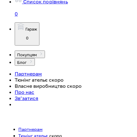
Список порівнянь
0
Гараж
0
Покупцям
Блог
Партнерам
Тюнінг ательє
скоро
Власне виробництво
скоро
Про нас
Зв’затися
Партнерам
Тюнінг ательє
скоро