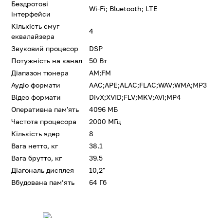
Бездротові
Wi-Fi; Bluetooth; LTE
інтерфейси
Кількість смуг
4
еквалайзера
Звуковий процесор
DSP
Потужність на канал
50 Вт
Діапазон тюнера
AM;FM
Аудіо формати
AAC;APE;ALAC;FLAC;WAV;WMA;MP3
Відео формати
DivX;XVID;FLV;MKV;AVI;MP4
Оперативна пам'ять
4096 МБ
Частота процесора
2000 МГц
Кількість ядер
8
Вага нетто, кг
38.1
Вага брутто, кг
39.5
Діагональ дисплея
10,2"
Вбудована памʼять
64 Гб