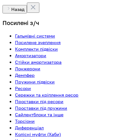
Назад
Посилені з/ч
Гальмівні системи
Посилене зчеплення
Комплекти підвіски
Амортизатори
Стійки амортизатора
Лонжерони
Демпфер
Пружини підвіски
Ресори
Сережки та кріплення ресор
Проставки під ресори
Проставки під пружини
Сайлентблоки та інше
Торсіони
Диференціал
Колісні муфти (Хаби)