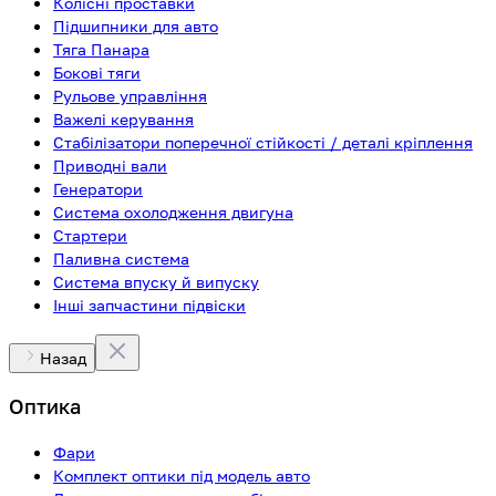
Колісні проставки
Підшипники для авто
Тяга Панара
Бокові тяги
Рульове управління
Важелі керування
Стабілізатори поперечної стійкості / деталі кріплення
Приводні вали
Генератори
Система охолодження двигуна
Стартери
Паливна система
Система впуску й випуску
Інші запчастини підвіски
Назад
Оптика
Фари
Комплект оптики під модель авто