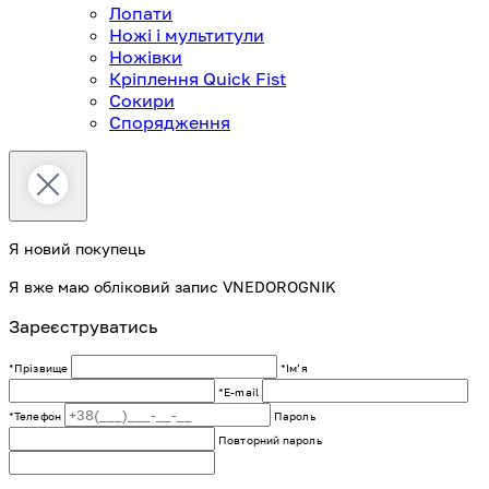
Лопати
Ножі і мультитули
Ножівки
Кріплення Quick Fist
Сокири
Спорядження
Я новий покупець
Я вже маю обліковий запис VNEDOROGNIK
Зареєструватись
*Прізвище
*Імʼя
*E-mail
*Телефон
Пароль
Повторний пароль