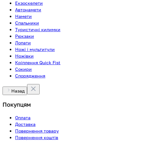
Екзоскелети
Автонамети
Намети
Спальники
Туристичні килимки
Рюкзаки
Лопати
Ножі і мультитули
Ножівки
Кріплення Quick Fist
Сокири
Спорядження
Назад
Покупцям
Оплата
Доставка
Повернення товару
Повернення коштів