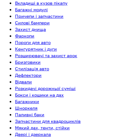
Вкладиші в кузов пікапу
Багажні модулі
Причепи і запчастини
Силові бампери
Захист днища
Фаркопи
Пороги для авто
Кенгурятник і дуги
Розширювачі та захист арок
Бризговики
Стилізація авто
Дефлектори
Відвали
Розкидачі дорожньої суміші
Бокси і кошики на дах
Багажники
Шноркеля
Паливні баки
Запчастини для квадроциклів
Мякий дах, тенти, стійки
Двері і дзеркала