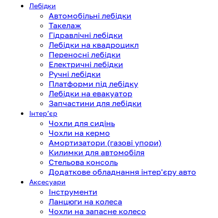
Лебідки
Автомобільні лебідки
Такелаж
Гідравлічні лебідки
Лебідки на квадроцикл
Переносні лебідки
Електричні лебідки
Ручні лебідки
Платформи під лебідку
Лебідки на евакуатор
Запчастини для лебідки
Інтерʼєр
Чохли для сидінь
Чохли на кермо
Амортизатори (газові упори)
Килимки для автомобіля
Стельова консоль
Додаткове обладнання інтер'єру авто
Аксесуари
Інструменти
Ланцюги на колеса
Чохли на запасне колесо