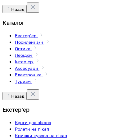
Назад
Каталог
Екстерʼєр
Посилені з/ч
Оптика
Лебідки
Інтерʼєр
Аксесуари
Електроніка
Туризм
Назад
Екстерʼєр
Кунги для пікапа
Ролети на пікап
Кришки кузова на пікап