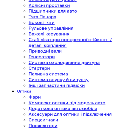
Колісні проставки
Підшипники для авто
Тяга Панара
Бокові тяги
Рульове управління
Важелі керування
Стабілізатори поперечної стійкості /
деталі кріплення
Приводні вали
Генератори
Система охолодження двигуна
Стартери
Паливна система
Система впуску й випуску
Інші запчастини підвіски
Оптика
Фари
Комплект оптики під модель авто
Додаткова оптика автомобіля
Аксесуари для оптики і підключення
Спецсигнали
Прожектори