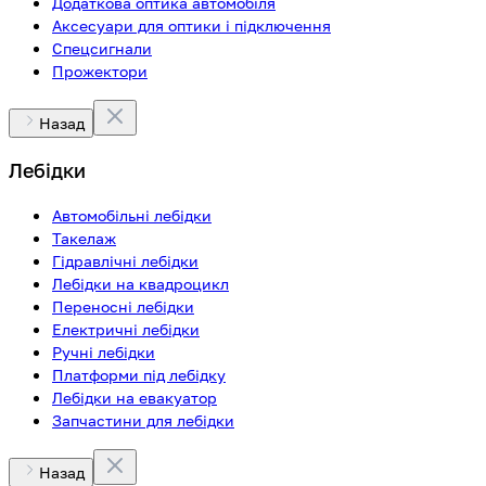
Додаткова оптика автомобіля
Аксесуари для оптики і підключення
Спецсигнали
Прожектори
Назад
Лебідки
Автомобільні лебідки
Такелаж
Гідравлічні лебідки
Лебідки на квадроцикл
Переносні лебідки
Електричні лебідки
Ручні лебідки
Платформи під лебідку
Лебідки на евакуатор
Запчастини для лебідки
Назад