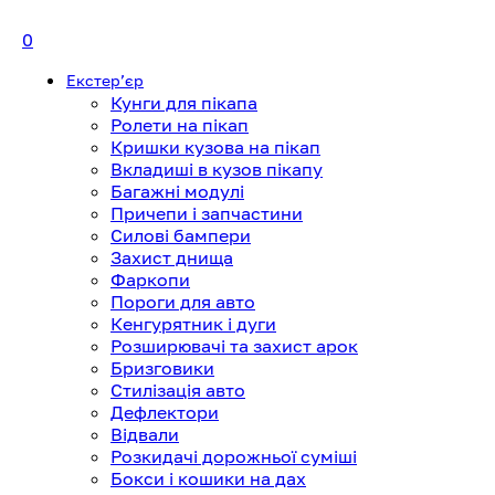
0
Екстерʼєр
Кунги для пікапа
Ролети на пікап
Кришки кузова на пікап
Вкладиші в кузов пікапу
Багажні модулі
Причепи і запчастини
Силові бампери
Захист днища
Фаркопи
Пороги для авто
Кенгурятник і дуги
Розширювачі та захист арок
Бризговики
Стилізація авто
Дефлектори
Відвали
Розкидачі дорожньої суміші
Бокси і кошики на дах