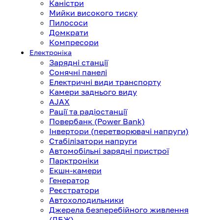
Каністри
Мийки високого тиску
Пилососи
Домкрати
Компресори
Електроніка
Зарядні станції
Сонячні панелі
Електричні види транспорту
Камери заднього виду
AJAX
Рації та радіостанції
Повербанк (Power Bank)
Інвертори (перетворювачі напруги)
Стабілізатори напруги
Автомобільні зарядні пристрої
Парктроніки
Екшн-камери
Генератор
Реєстратори
Автохолодильники
Джерела безперебійного живлення
(ДБЖ)