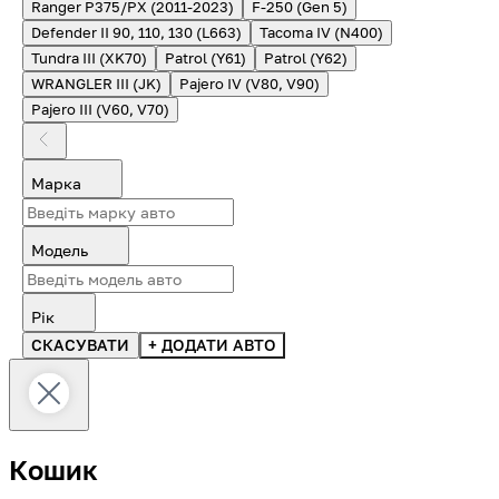
Ranger P375/PX (2011-2023)
F-250 (Gen 5)
Defender II 90, 110, 130 (L663)
Tacoma IV (N400)
Tundra III (XK70)
Patrol (Y61)
Patrol (Y62)
WRANGLER III (JK)
Pajero IV (V80, V90)
Pajero III (V60, V70)
Марка
Модель
Рік
СКАСУВАТИ
+ ДОДАТИ АВТО
Кошик