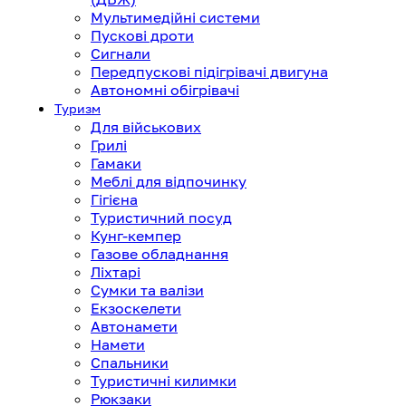
Мультимедійні системи
Пускові дроти
Сигнали
Передпускові підігрівачі двигуна
Автономні обігрівачі
Туризм
Для військових
Грилі
Гамаки
Меблі для відпочинку
Гігієна
Туристичний посуд
Кунг-кемпер
Газове обладнання
Ліхтарі
Сумки та валізи
Екзоскелети
Автонамети
Намети
Спальники
Туристичні килимки
Рюкзаки