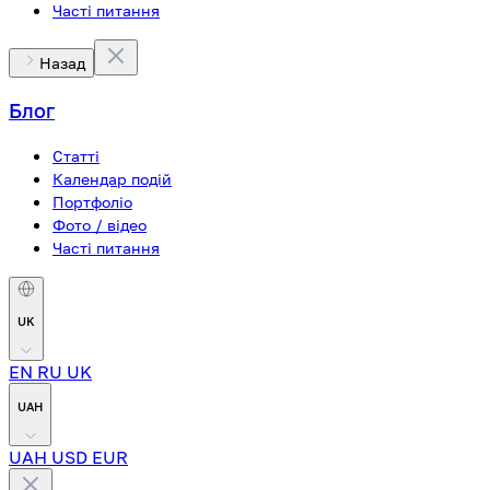
Часті питання
Назад
Блог
Статті
Календар подій
Портфоліо
Фото / відео
Часті питання
UK
EN
RU
UK
UAH
UAH
USD
EUR