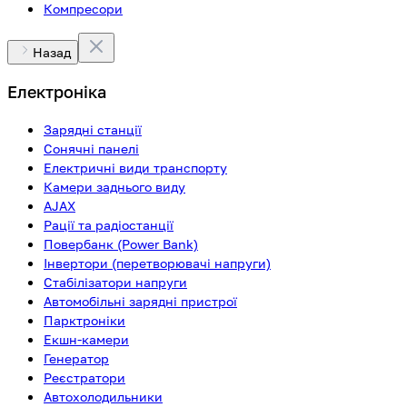
Компресори
Назад
Електроніка
Зарядні станції
Сонячні панелі
Електричні види транспорту
Камери заднього виду
AJAX
Рації та радіостанції
Повербанк (Power Bank)
Інвертори (перетворювачі напруги)
Стабілізатори напруги
Автомобільні зарядні пристрої
Парктроніки
Екшн-камери
Генератор
Реєстратори
Автохолодильники