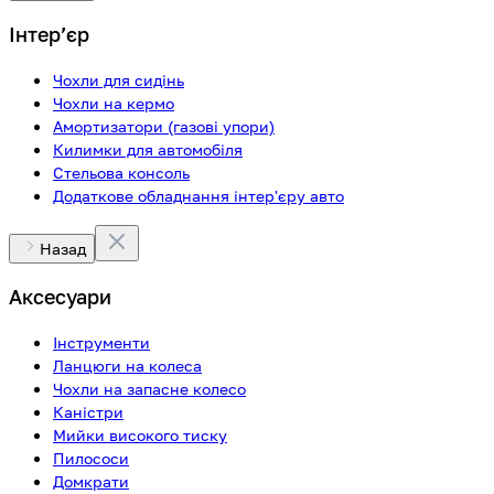
Інтерʼєр
Чохли для сидінь
Чохли на кермо
Амортизатори (газові упори)
Килимки для автомобіля
Стельова консоль
Додаткове обладнання інтер'єру авто
Назад
Аксесуари
Інструменти
Ланцюги на колеса
Чохли на запасне колесо
Каністри
Мийки високого тиску
Пилососи
Домкрати