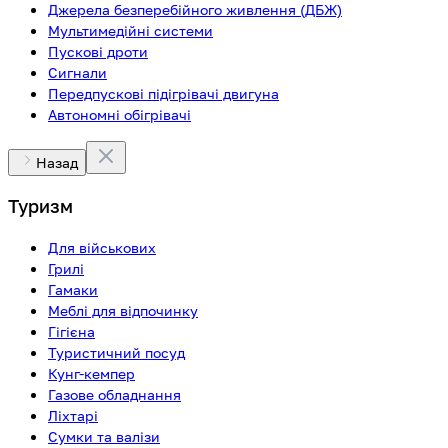
Джерела безперебійного живлення (ДБЖ)
Мультимедійні системи
Пускові дроти
Сигнали
Передпускові підігрівачі двигуна
Автономні обігрівачі
Назад
Туризм
Для військових
Грилі
Гамаки
Меблі для відпочинку
Гігієна
Туристичний посуд
Кунг-кемпер
Газове обладнання
Ліхтарі
Сумки та валізи