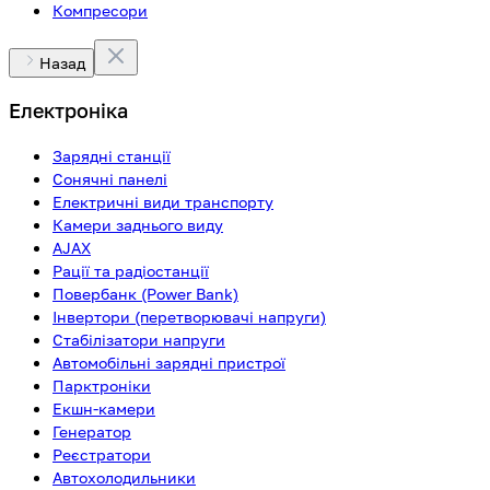
Компресори
Назад
Електроніка
Зарядні станції
Сонячні панелі
Електричні види транспорту
Камери заднього виду
AJAX
Рації та радіостанції
Повербанк (Power Bank)
Інвертори (перетворювачі напруги)
Стабілізатори напруги
Автомобільні зарядні пристрої
Парктроніки
Екшн-камери
Генератор
Реєстратори
Автохолодильники