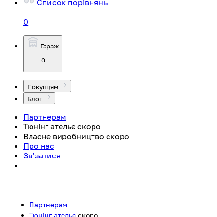
Список порівнянь
0
Гараж
0
Покупцям
Блог
Партнерам
Тюнінг ательє
скоро
Власне виробництво
скоро
Про нас
Зв’затися
Партнерам
Тюнінг ательє
скоро