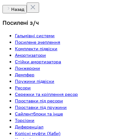
Назад
Посилені з/ч
Гальмівні системи
Посилене зчеплення
Комплекти підвіски
Амортизатори
Стійки амортизатора
Лонжерони
Демпфер
Пружини підвіски
Ресори
Сережки та кріплення ресор
Проставки під ресори
Проставки під пружини
Сайлентблоки та інше
Торсіони
Диференціал
Колісні муфти (Хаби)