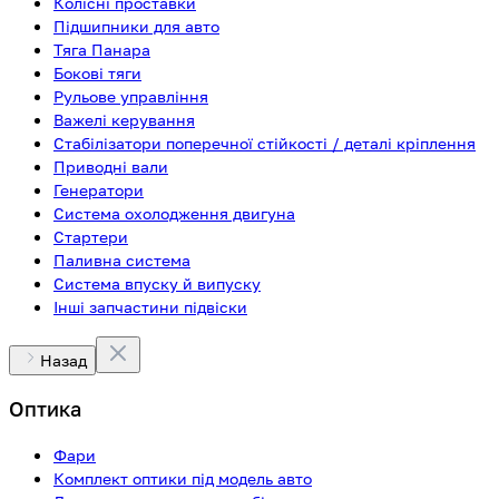
Колісні проставки
Підшипники для авто
Тяга Панара
Бокові тяги
Рульове управління
Важелі керування
Стабілізатори поперечної стійкості / деталі кріплення
Приводні вали
Генератори
Система охолодження двигуна
Стартери
Паливна система
Система впуску й випуску
Інші запчастини підвіски
Назад
Оптика
Фари
Комплект оптики під модель авто