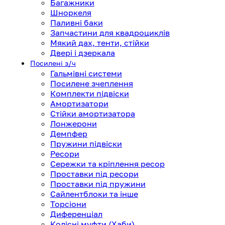
Багажники
Шноркеля
Паливні баки
Запчастини для квадроциклів
Мякий дах, тенти, стійки
Двері і дзеркала
Посилені з/ч
Гальмівні системи
Посилене зчеплення
Комплекти підвіски
Амортизатори
Стійки амортизатора
Лонжерони
Демпфер
Пружини підвіски
Ресори
Сережки та кріплення ресор
Проставки під ресори
Проставки під пружини
Сайлентблоки та інше
Торсіони
Диференціал
Колісні муфти (Хаби)