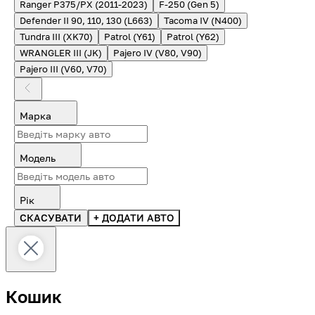
Ranger P375/PX (2011-2023)
F-250 (Gen 5)
Defender II 90, 110, 130 (L663)
Tacoma IV (N400)
Tundra III (XK70)
Patrol (Y61)
Patrol (Y62)
WRANGLER III (JK)
Pajero IV (V80, V90)
Pajero III (V60, V70)
Марка
Модель
Рік
СКАСУВАТИ
+ ДОДАТИ АВТО
Кошик