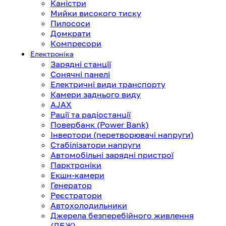
Каністри
Мийки високого тиску
Пилососи
Домкрати
Компресори
Електроніка
Зарядні станції
Сонячні панелі
Електричні види транспорту
Камери заднього виду
AJAX
Рації та радіостанції
Повербанк (Power Bank)
Інвертори (перетворювачі напруги)
Стабілізатори напруги
Автомобільні зарядні пристрої
Парктроніки
Екшн-камери
Генератор
Реєстратори
Автохолодильники
Джерела безперебійного живлення
(ДБЖ)