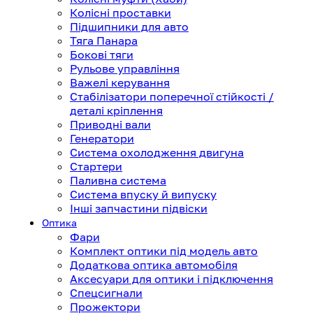
Колісні проставки
Підшипники для авто
Тяга Панара
Бокові тяги
Рульове управління
Важелі керування
Стабілізатори поперечної стійкості /
деталі кріплення
Приводні вали
Генератори
Система охолодження двигуна
Стартери
Паливна система
Система впуску й випуску
Інші запчастини підвіски
Оптика
Фари
Комплект оптики під модель авто
Додаткова оптика автомобіля
Аксесуари для оптики і підключення
Спецсигнали
Прожектори