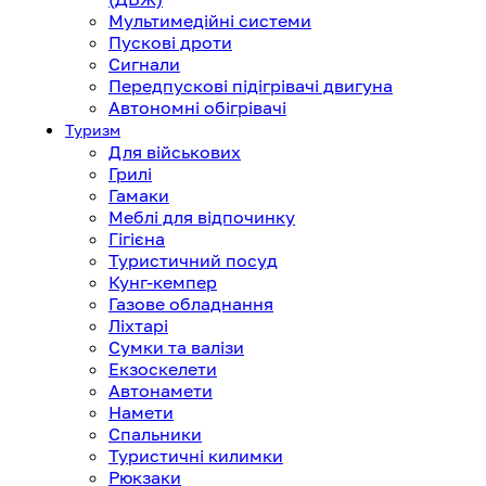
Мультимедійні системи
Пускові дроти
Сигнали
Передпускові підігрівачі двигуна
Автономні обігрівачі
Туризм
Для військових
Грилі
Гамаки
Меблі для відпочинку
Гігієна
Туристичний посуд
Кунг-кемпер
Газове обладнання
Ліхтарі
Сумки та валізи
Екзоскелети
Автонамети
Намети
Спальники
Туристичні килимки
Рюкзаки