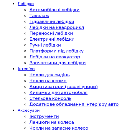
Лебідки
Автомобільні лебідки
Такелаж
Гідравлічні лебідки
Лебідки на квадроцикл
Переносні лебідки
Електричні лебідки
Ручні лебідки
Платформи під лебідку
Лебідки на евакуатор
Запчастини для лебідки
Інтерʼєр
Чохли для сидінь
Чохли на кермо
Амортизатори (газові упори)
Килимки для автомобіля
Стельова консоль
Додаткове обладнання інтер'єру авто
Аксесуари
Інструменти
Ланцюги на колеса
Чохли на запасне колесо