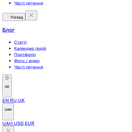
Часті питання
Назад
Блог
Статті
Календар подій
Портфоліо
Фото / відео
Часті питання
UK
EN
RU
UK
UAH
UAH
USD
EUR