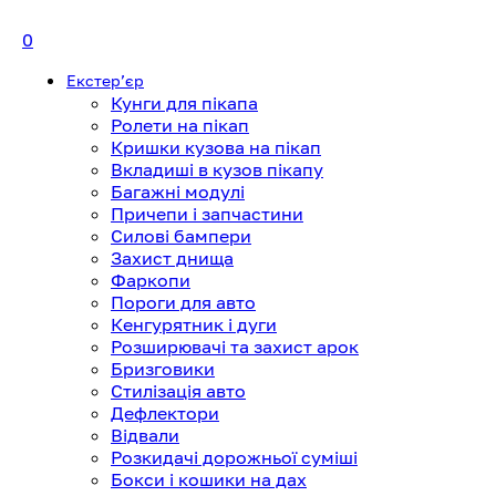
0
Екстерʼєр
Кунги для пікапа
Ролети на пікап
Кришки кузова на пікап
Вкладиші в кузов пікапу
Багажні модулі
Причепи і запчастини
Силові бампери
Захист днища
Фаркопи
Пороги для авто
Кенгурятник і дуги
Розширювачі та захист арок
Бризговики
Стилізація авто
Дефлектори
Відвали
Розкидачі дорожньої суміші
Бокси і кошики на дах