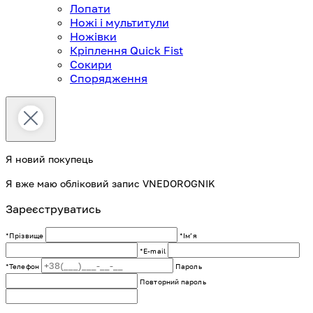
Лопати
Ножі і мультитули
Ножівки
Кріплення Quick Fist
Сокири
Спорядження
Я новий покупець
Я вже маю обліковий запис VNEDOROGNIK
Зареєструватись
*Прізвище
*Імʼя
*E-mail
*Телефон
Пароль
Повторний пароль