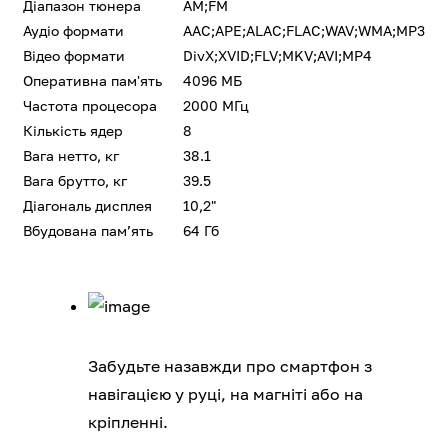
Діапазон тюнера
AM;FM
Аудіо формати
AAC;APE;ALAC;FLAC;WAV;WMA;MP3
Відео формати
DivX;XVID;FLV;MKV;AVI;MP4
Оперативна пам'ять
4096 МБ
Частота процесора
2000 МГц
Кількість ядер
8
Вага нетто, кг
38.1
Вага брутто, кг
39.5
Діагональ дисплея
10,2"
Вбудована памʼять
64 Гб
Забудьте назавжди про смартфон з
навігацією у руці, на магніті або на
кріпленні.