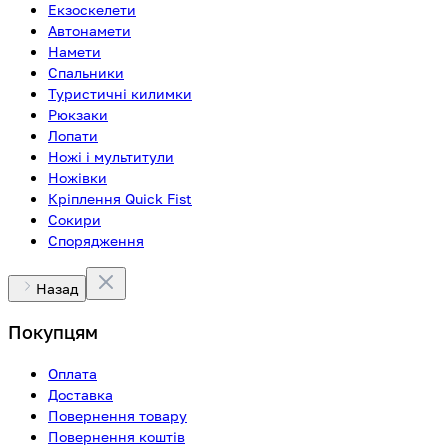
Екзоскелети
Автонамети
Намети
Спальники
Туристичні килимки
Рюкзаки
Лопати
Ножі і мультитули
Ножівки
Кріплення Quick Fist
Сокири
Спорядження
Назад
Покупцям
Оплата
Доставка
Повернення товару
Повернення коштів