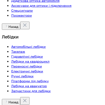
Додаткова оптика автомобіля
Аксесуари для оптики і підключення
Спецсигнали
Прожектори
Назад
Лебідки
Автомобільні лебідки
Такелаж
Гідравлічні лебідки
Лебідки на квадроцикл
Переносні лебідки
Електричні лебідки
Ручні лебідки
Платформи під лебідку
Лебідки на евакуатор
Запчастини для лебідки
Назад