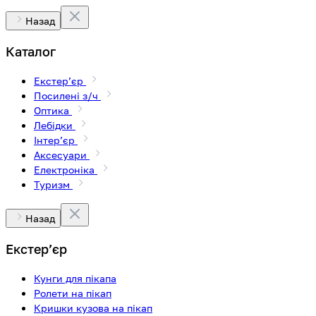
Назад
Каталог
Екстерʼєр
Посилені з/ч
Оптика
Лебідки
Інтерʼєр
Аксесуари
Електроніка
Туризм
Назад
Екстерʼєр
Кунги для пікапа
Ролети на пікап
Кришки кузова на пікап