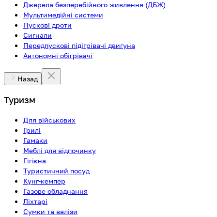
Джерела безперебійного живлення (ДБЖ)
Мультимедійні системи
Пускові дроти
Сигнали
Передпускові підігрівачі двигуна
Автономні обігрівачі
Назад
Туризм
Для військових
Грилі
Гамаки
Меблі для відпочинку
Гігієна
Туристичний посуд
Кунг-кемпер
Газове обладнання
Ліхтарі
Сумки та валізи