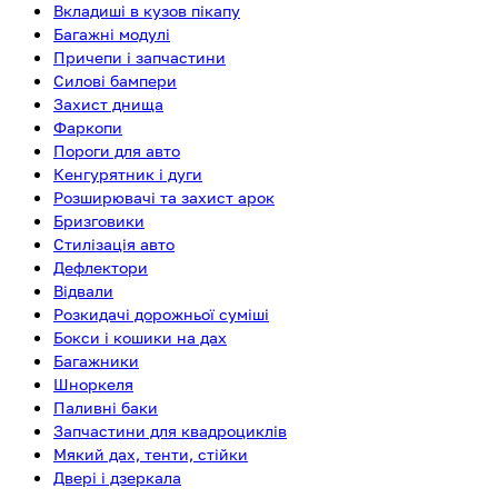
Вкладиші в кузов пікапу
Багажні модулі
Причепи і запчастини
Силові бампери
Захист днища
Фаркопи
Пороги для авто
Кенгурятник і дуги
Розширювачі та захист арок
Бризговики
Стилізація авто
Дефлектори
Відвали
Розкидачі дорожньої суміші
Бокси і кошики на дах
Багажники
Шноркеля
Паливні баки
Запчастини для квадроциклів
Мякий дах, тенти, стійки
Двері і дзеркала