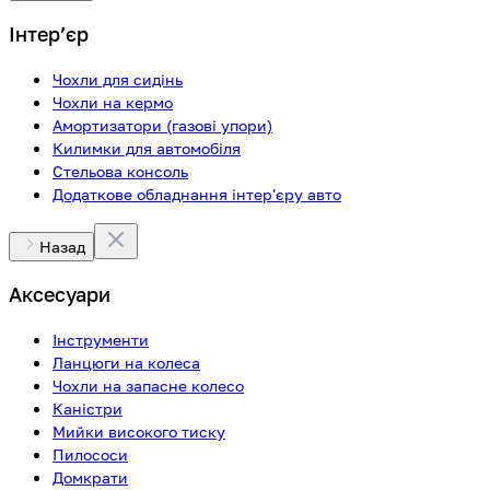
Інтерʼєр
Чохли для сидінь
Чохли на кермо
Амортизатори (газові упори)
Килимки для автомобіля
Стельова консоль
Додаткове обладнання інтер'єру авто
Назад
Аксесуари
Інструменти
Ланцюги на колеса
Чохли на запасне колесо
Каністри
Мийки високого тиску
Пилососи
Домкрати