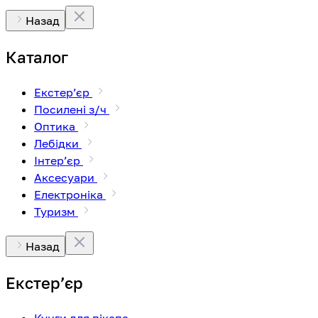
Назад
Каталог
Екстерʼєр
Посилені з/ч
Оптика
Лебідки
Інтерʼєр
Аксесуари
Електроніка
Туризм
Назад
Екстерʼєр