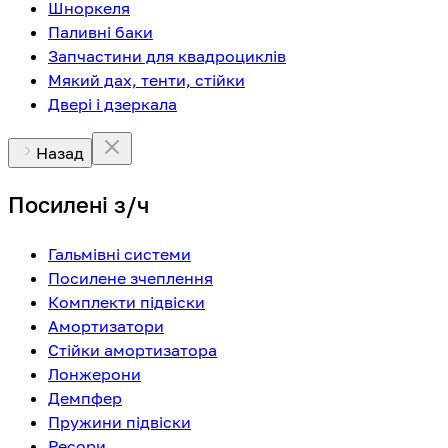
Шноркеля
Паливні баки
Запчастини для квадроциклів
Мякий дах, тенти, стійки
Двері і дзеркала
Назад
Посилені з/ч
Гальмівні системи
Посилене зчеплення
Комплекти підвіски
Амортизатори
Стійки амортизатора
Лонжерони
Демпфер
Пружини підвіски
Ресори