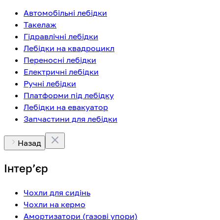
Автомобільні лебідки
Такелаж
Гідравлічні лебідки
Лебідки на квадроцикл
Переносні лебідки
Електричні лебідки
Ручні лебідки
Платформи під лебідку
Лебідки на евакуатор
Запчастини для лебідки
Назад
Інтерʼєр
Чохли для сидінь
Чохли на кермо
Амортизатори (газові упори)