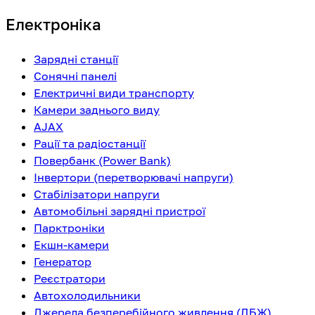
Електроніка
Зарядні станції
Сонячні панелі
Електричні види транспорту
Камери заднього виду
AJAX
Рації та радіостанції
Повербанк (Power Bank)
Інвертори (перетворювачі напруги)
Стабілізатори напруги
Автомобільні зарядні пристрої
Парктроніки
Екшн-камери
Генератор
Реєстратори
Автохолодильники
Джерела безперебійного живлення (ДБЖ)