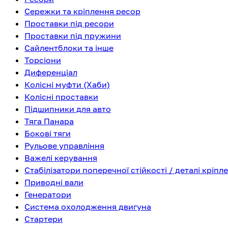
Сережки та кріплення ресор
Проставки під ресори
Проставки під пружини
Сайлентблоки та інше
Торсіони
Диференціал
Колісні муфти (Хаби)
Колісні проставки
Підшипники для авто
Тяга Панара
Бокові тяги
Рульове управління
Важелі керування
Стабілізатори поперечної стійкості / деталі кріпл
Приводні вали
Генератори
Система охолодження двигуна
Стартери