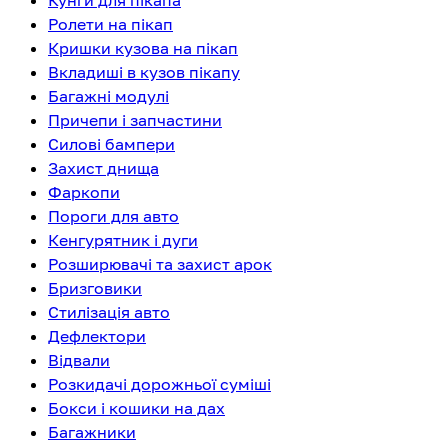
Кунги для пікапа
Ролети на пікап
Кришки кузова на пікап
Вкладиші в кузов пікапу
Багажні модулі
Причепи і запчастини
Силові бампери
Захист днища
Фаркопи
Пороги для авто
Кенгурятник і дуги
Розширювачі та захист арок
Бризговики
Стилізація авто
Дефлектори
Відвали
Розкидачі дорожньої суміші
Бокси і кошики на дах
Багажники