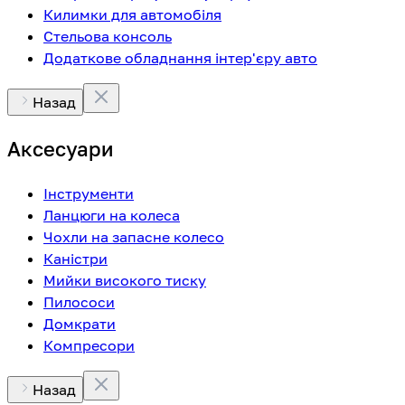
Килимки для автомобіля
Стельова консоль
Додаткове обладнання інтер'єру авто
Назад
Аксесуари
Інструменти
Ланцюги на колеса
Чохли на запасне колесо
Каністри
Мийки високого тиску
Пилососи
Домкрати
Компресори
Назад