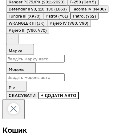
Ranger P375/PX (2011-2023)
F-250 (Gen 5)
Defender II 90, 110, 130 (L663)
Tacoma IV (N400)
Tundra III (XK70)
Patrol (Y61)
Patrol (Y62)
WRANGLER III (JK)
Pajero IV (V80, V90)
Pajero III (V60, V70)
Марка
Модель
Рік
СКАСУВАТИ
+ ДОДАТИ АВТО
Кошик