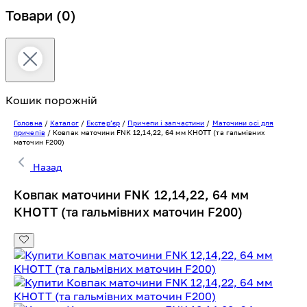
Товари
(0)
Кошик порожній
Головна
/
Каталог
/
Екстерʼєр
/
Причепи і запчастини
/
Маточини осі для
причепів
/
Ковпак маточини FNK 12,14,22, 64 мм КНОТТ (та гальмівних
маточин F200)
Назад
Ковпак маточини FNK 12,14,22, 64 мм
КНОТТ (та гальмівних маточин F200)