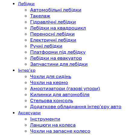
Лебідки
Автомобільні лебідки
Такелаж
Гідравлічні лебідки
Лебідки на квадроцикл
Переносні лебідки
Електричні лебідки
Ручні лебідки
Платформи під лебідку
Лебідки на евакуатор
Запчастини для лебідки
Інтерʼєр
Чохли для сидінь
Чохли на кермо
Амортизатори (газові упори)
Килимки для автомобіля
Стельова консоль
Додаткове обладнання інтер'єру авто
Аксесуари
Інструменти
Ланцюги на колеса
Чохли на запасне колесо