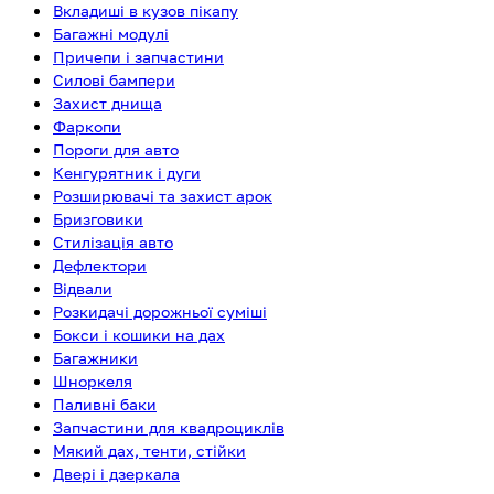
Вкладиші в кузов пікапу
Багажні модулі
Причепи і запчастини
Силові бампери
Захист днища
Фаркопи
Пороги для авто
Кенгурятник і дуги
Розширювачі та захист арок
Бризговики
Стилізація авто
Дефлектори
Відвали
Розкидачі дорожньої суміші
Бокси і кошики на дах
Багажники
Шноркеля
Паливні баки
Запчастини для квадроциклів
Мякий дах, тенти, стійки
Двері і дзеркала