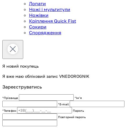
Лопати
Ножі і мультитули
Ножівки
Кріплення Quick Fist
Сокири
Спорядження
Я новий покупець
Я вже маю обліковий запис VNEDOROGNIK
Зареєструватись
*Прізвище
*Імʼя
*E-mail
*Телефон
Пароль
Повторний пароль