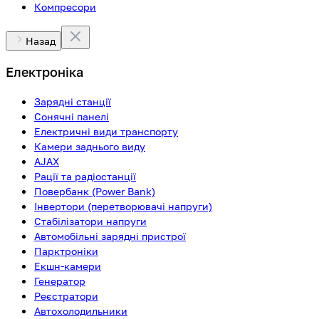
Компресори
Назад
Електроніка
Зарядні станції
Сонячні панелі
Електричні види транспорту
Камери заднього виду
AJAX
Рації та радіостанції
Повербанк (Power Bank)
Інвертори (перетворювачі напруги)
Стабілізатори напруги
Автомобільні зарядні пристрої
Парктроніки
Екшн-камери
Генератор
Реєстратори
Автохолодильники