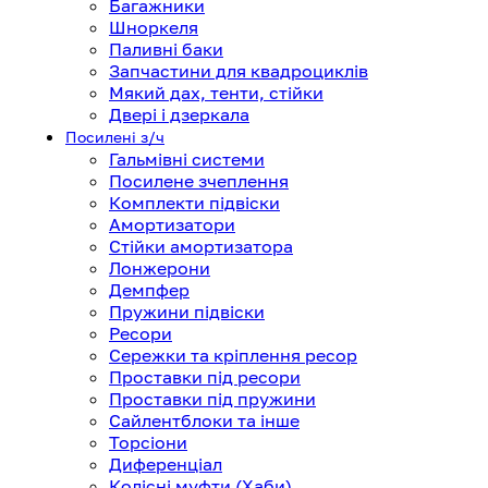
Багажники
Шноркеля
Паливні баки
Запчастини для квадроциклів
Мякий дах, тенти, стійки
Двері і дзеркала
Посилені з/ч
Гальмівні системи
Посилене зчеплення
Комплекти підвіски
Амортизатори
Стійки амортизатора
Лонжерони
Демпфер
Пружини підвіски
Ресори
Сережки та кріплення ресор
Проставки під ресори
Проставки під пружини
Сайлентблоки та інше
Торсіони
Диференціал
Колісні муфти (Хаби)