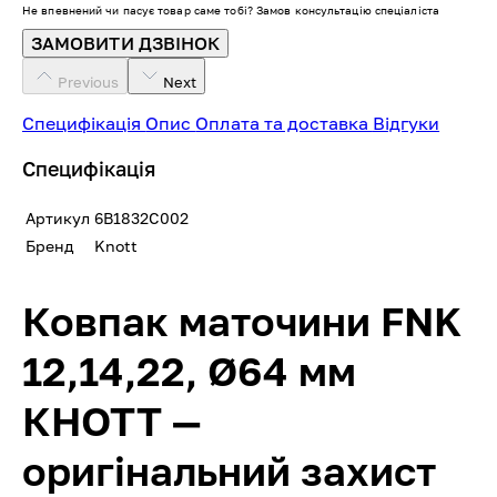
Не впевнений чи пасує товар саме тобі? Замов консультацію спеціаліста
ЗАМОВИТИ ДЗВІНОК
Previous
Next
Специфікація
Опис
Оплата та доставка
Відгуки
Специфікація
Артикул
6B1832C002
Бренд
Knott
Ковпак маточини FNK
12,14,22, Ø64 мм
КНОТТ —
оригінальний захист