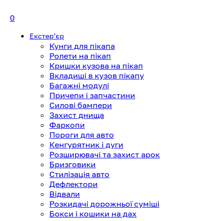
0
Екстерʼєр
Кунги для пікапа
Ролети на пікап
Кришки кузова на пікап
Вкладиші в кузов пікапу
Багажні модулі
Причепи і запчастини
Силові бампери
Захист днища
Фаркопи
Пороги для авто
Кенгурятник і дуги
Розширювачі та захист арок
Бризговики
Стилізація авто
Дефлектори
Відвали
Розкидачі дорожньої суміші
Бокси і кошики на дах