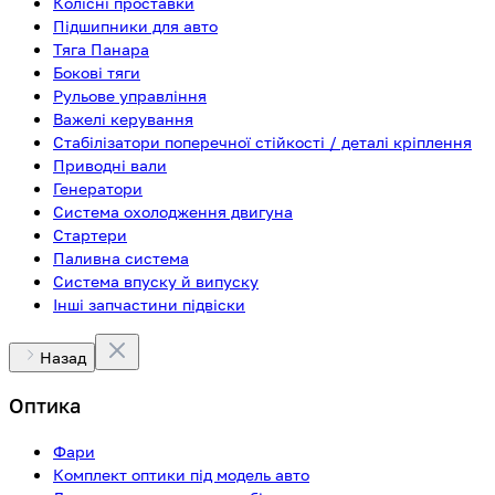
Колісні проставки
Підшипники для авто
Тяга Панара
Бокові тяги
Рульове управління
Важелі керування
Стабілізатори поперечної стійкості / деталі кріплення
Приводні вали
Генератори
Система охолодження двигуна
Стартери
Паливна система
Система впуску й випуску
Інші запчастини підвіски
Назад
Оптика
Фари
Комплект оптики під модель авто