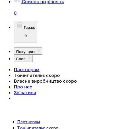
Список порівнянь
0
Гараж
0
Покупцям
Блог
Партнерам
Тюнінг ательє
скоро
Власне виробництво
скоро
Про нас
Зв’затися
Партнерам
Тюнінг ательє
скоро