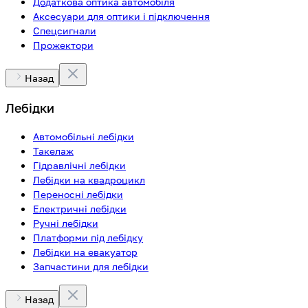
Додаткова оптика автомобіля
Аксесуари для оптики і підключення
Спецсигнали
Прожектори
Назад
Лебідки
Автомобільні лебідки
Такелаж
Гідравлічні лебідки
Лебідки на квадроцикл
Переносні лебідки
Електричні лебідки
Ручні лебідки
Платформи під лебідку
Лебідки на евакуатор
Запчастини для лебідки
Назад