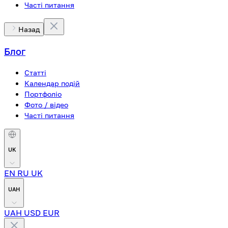
Часті питання
Назад
Блог
Статті
Календар подій
Портфоліо
Фото / відео
Часті питання
UK
EN
RU
UK
UAH
UAH
USD
EUR