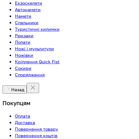
Екзоскелети
Автонамети
Намети
Спальники
Туристичні килимки
Рюкзаки
Лопати
Ножі і мультитули
Ножівки
Кріплення Quick Fist
Сокири
Спорядження
Назад
Покупцям
Оплата
Доставка
Повернення товару
Повернення коштів