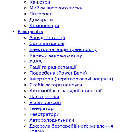
Каністри
Мийки високого тиску
Пилососи
Домкрати
Компресори
Електроніка
Зарядні станції
Сонячні панелі
Електричні види транспорту
Камери заднього виду
AJAX
Рації та радіостанції
Повербанк (Power Bank)
Інвертори (перетворювачі напруги)
Стабілізатори напруги
Автомобільні зарядні пристрої
Парктроніки
Екшн-камери
Генератор
Реєстратори
Автохолодильники
Джерела безперебійного живлення
(ДБЖ)