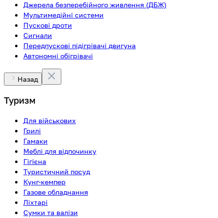
Джерела безперебійного живлення (ДБЖ)
Мультимедійні системи
Пускові дроти
Сигнали
Передпускові підігрівачі двигуна
Автономні обігрівачі
Назад
Туризм
Для військових
Грилі
Гамаки
Меблі для відпочинку
Гігієна
Туристичний посуд
Кунг-кемпер
Газове обладнання
Ліхтарі
Сумки та валізи