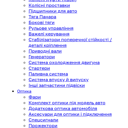
Колісні проставки
Підшипники для авто
Тяга Панара
Бокові тяги
Рульове управління
Важелі керування
Стабілізатори поперечної стійкості /
деталі кріплення
Приводні вали
Генератори
Система охолодження двигуна
Стартери
Паливна система
Система впуску й випуску
Інші запчастини підвіски
Оптика
Фари
Комплект оптики під модель авто
Додаткова оптика автомобіля
Аксесуари для оптики і підключення
Спецсигнали
Прожектори