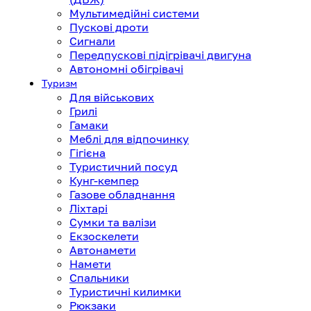
Мультимедійні системи
Пускові дроти
Сигнали
Передпускові підігрівачі двигуна
Автономні обігрівачі
Туризм
Для військових
Грилі
Гамаки
Меблі для відпочинку
Гігієна
Туристичний посуд
Кунг-кемпер
Газове обладнання
Ліхтарі
Сумки та валізи
Екзоскелети
Автонамети
Намети
Спальники
Туристичні килимки
Рюкзаки