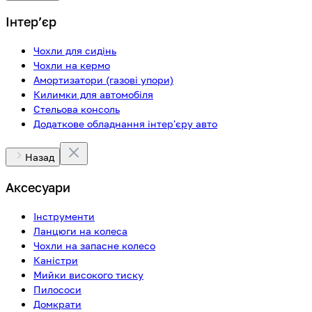
Інтерʼєр
Чохли для сидінь
Чохли на кермо
Амортизатори (газові упори)
Килимки для автомобіля
Стельова консоль
Додаткове обладнання інтер'єру авто
Назад
Аксесуари
Інструменти
Ланцюги на колеса
Чохли на запасне колесо
Каністри
Мийки високого тиску
Пилососи
Домкрати