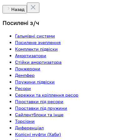
Назад
Посилені з/ч
Гальмівні системи
Посилене зчеплення
Комплекти підвіски
Амортизатори
Стійки амортизатора
Лонжерони
Демпфер
Пружини підвіски
Ресори
Сережки та кріплення ресор
Проставки під ресори
Проставки під пружини
Сайлентблоки та інше
Торсіони
Диференціал
Колісні муфти (Хаби)