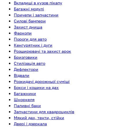
Вкладиші в кузов пікапу
Багажні модулі
Причепи і запчастини
Силові бампери
Захист днища
Фаркопи
Пороги для авто
Кенгурятник і дуги
Розширювачі та захист арок
Бризговики
Стилізація авто
Дефлектори
Відвали
Розкидачі дорожньої суміші
Бокси і кошики на дах
Багажники
Шноркеля
Паливні баки
Запчастини для квадроциклів
Мякий дах, тенти, стійки
Двері і дзеркала