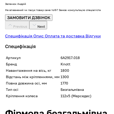
Зеленюк Андрій
Не впевнений чи пасує товар саме тобі? Замов консультацію спеціаліста
ЗАМОВИТИ ДЗВІНОК
Previous
Next
Специфікація
Опис
Оплата та доставка
Відгуки
Специфікація
Артикул
6A2917.018
Бренд
Knott
Навантаження на вісь, кг
1800
Відстань між кріпленнями, мм
1300
Повна довжина осі, мм
1770
Тип осі
Безгальмівна
Кріплення колеса
112х5 (Мерседес)
Фірмова безгальмівна