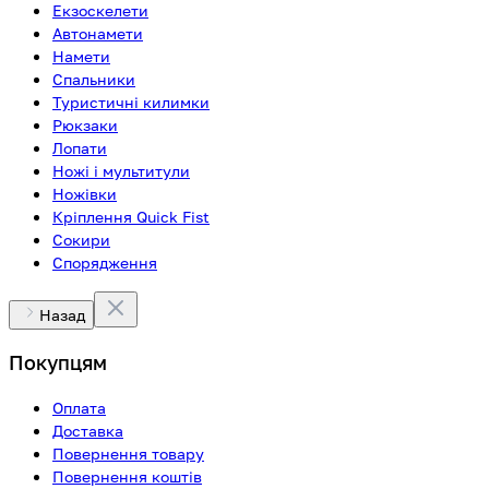
Екзоскелети
Автонамети
Намети
Спальники
Туристичні килимки
Рюкзаки
Лопати
Ножі і мультитули
Ножівки
Кріплення Quick Fist
Сокири
Спорядження
Назад
Покупцям
Оплата
Доставка
Повернення товару
Повернення коштів