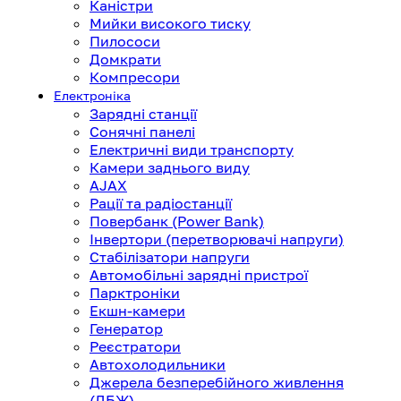
Каністри
Мийки високого тиску
Пилососи
Домкрати
Компресори
Електроніка
Зарядні станції
Сонячні панелі
Електричні види транспорту
Камери заднього виду
AJAX
Рації та радіостанції
Повербанк (Power Bank)
Інвертори (перетворювачі напруги)
Стабілізатори напруги
Автомобільні зарядні пристрої
Парктроніки
Екшн-камери
Генератор
Реєстратори
Автохолодильники
Джерела безперебійного живлення
(ДБЖ)