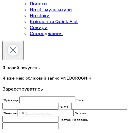
Лопати
Ножі і мультитули
Ножівки
Кріплення Quick Fist
Сокири
Спорядження
Я новий покупець
Я вже маю обліковий запис VNEDOROGNIK
Зареєструватись
*Прізвище
*Імʼя
*E-mail
*Телефон
Пароль
Повторний пароль