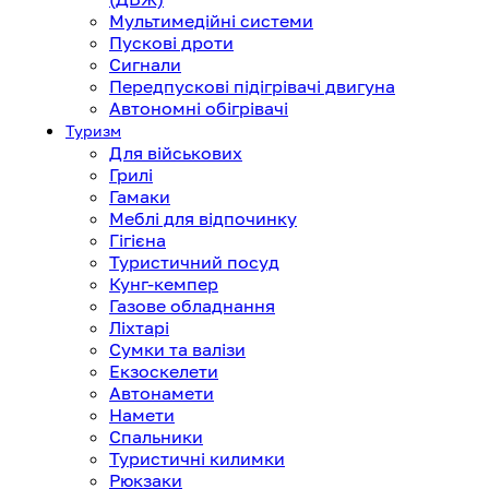
Мультимедійні системи
Пускові дроти
Сигнали
Передпускові підігрівачі двигуна
Автономні обігрівачі
Туризм
Для військових
Грилі
Гамаки
Меблі для відпочинку
Гігієна
Туристичний посуд
Кунг-кемпер
Газове обладнання
Ліхтарі
Сумки та валізи
Екзоскелети
Автонамети
Намети
Спальники
Туристичні килимки
Рюкзаки