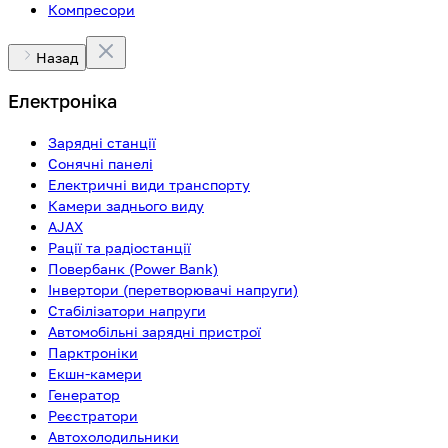
Компресори
Назад
Електроніка
Зарядні станції
Сонячні панелі
Електричні види транспорту
Камери заднього виду
AJAX
Рації та радіостанції
Повербанк (Power Bank)
Інвертори (перетворювачі напруги)
Стабілізатори напруги
Автомобільні зарядні пристрої
Парктроніки
Екшн-камери
Генератор
Реєстратори
Автохолодильники