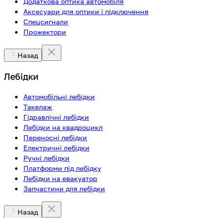
Додаткова оптика автомобіля
Аксесуари для оптики і підключення
Спецсигнали
Прожектори
Назад
Лебідки
Автомобільні лебідки
Такелаж
Гідравлічні лебідки
Лебідки на квадроцикл
Переносні лебідки
Електричні лебідки
Ручні лебідки
Платформи під лебідку
Лебідки на евакуатор
Запчастини для лебідки
Назад