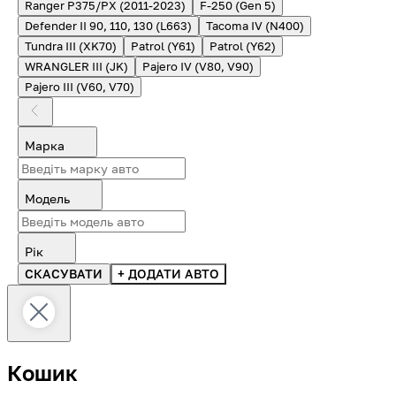
Ranger P375/PX (2011-2023)
F-250 (Gen 5)
Defender II 90, 110, 130 (L663)
Tacoma IV (N400)
Tundra III (XK70)
Patrol (Y61)
Patrol (Y62)
WRANGLER III (JK)
Pajero IV (V80, V90)
Pajero III (V60, V70)
Марка
Модель
Рік
СКАСУВАТИ
+ ДОДАТИ АВТО
Кошик