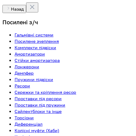
Назад
Посилені з/ч
Гальмівні системи
Посилене зчеплення
Комплекти підвіски
Амортизатори
Стійки амортизатора
Лонжерони
Демпфер
Пружини підвіски
Ресори
Сережки та кріплення ресор
Проставки під ресори
Проставки під пружини
Сайлентблоки та інше
Торсіони
Диференціал
Колісні муфти (Хаби)