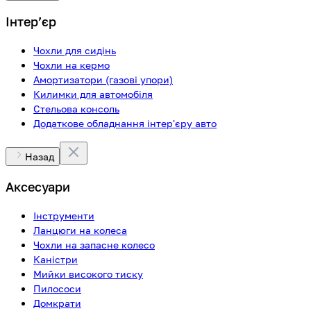
Інтерʼєр
Чохли для сидінь
Чохли на кермо
Амортизатори (газові упори)
Килимки для автомобіля
Стельова консоль
Додаткове обладнання інтер'єру авто
Назад
Аксесуари
Інструменти
Ланцюги на колеса
Чохли на запасне колесо
Каністри
Мийки високого тиску
Пилососи
Домкрати