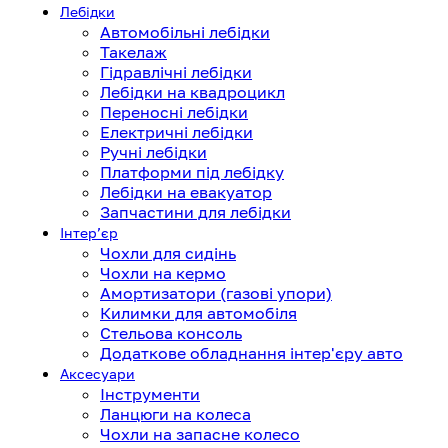
Лебідки
Автомобільні лебідки
Такелаж
Гідравлічні лебідки
Лебідки на квадроцикл
Переносні лебідки
Електричні лебідки
Ручні лебідки
Платформи під лебідку
Лебідки на евакуатор
Запчастини для лебідки
Інтерʼєр
Чохли для сидінь
Чохли на кермо
Амортизатори (газові упори)
Килимки для автомобіля
Стельова консоль
Додаткове обладнання інтер'єру авто
Аксесуари
Інструменти
Ланцюги на колеса
Чохли на запасне колесо