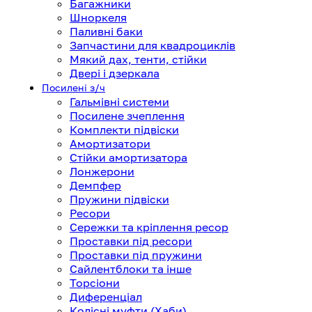
Багажники
Шноркеля
Паливні баки
Запчастини для квадроциклів
Мякий дах, тенти, стійки
Двері і дзеркала
Посилені з/ч
Гальмівні системи
Посилене зчеплення
Комплекти підвіски
Амортизатори
Стійки амортизатора
Лонжерони
Демпфер
Пружини підвіски
Ресори
Сережки та кріплення ресор
Проставки під ресори
Проставки під пружини
Сайлентблоки та інше
Торсіони
Диференціал
Колісні муфти (Хаби)