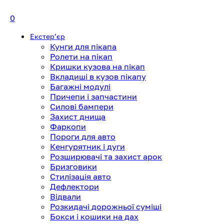
0
Екстерʼєр
Кунги для пікапа
Ролети на пікап
Кришки кузова на пікап
Вкладиші в кузов пікапу
Багажні модулі
Причепи і запчастини
Силові бампери
Захист днища
Фаркопи
Пороги для авто
Кенгурятник і дуги
Розширювачі та захист арок
Бризговики
Стилізація авто
Дефлектори
Відвали
Розкидачі дорожньої суміші
Бокси і кошики на дах