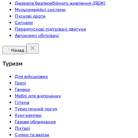
Джерела безперебійного живлення (ДБЖ)
Мультимедійні системи
Пускові дроти
Сигнали
Передпускові підігрівачі двигуна
Автономні обігрівачі
Назад
Туризм
Для військових
Грилі
Гамаки
Меблі для відпочинку
Гігієна
Туристичний посуд
Кунг-кемпер
Газове обладнання
Ліхтарі
Сумки та валізи