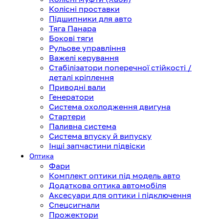
Колісні проставки
Підшипники для авто
Тяга Панара
Бокові тяги
Рульове управління
Важелі керування
Стабілізатори поперечної стійкості /
деталі кріплення
Приводні вали
Генератори
Система охолодження двигуна
Стартери
Паливна система
Система впуску й випуску
Інші запчастини підвіски
Оптика
Фари
Комплект оптики під модель авто
Додаткова оптика автомобіля
Аксесуари для оптики і підключення
Спецсигнали
Прожектори