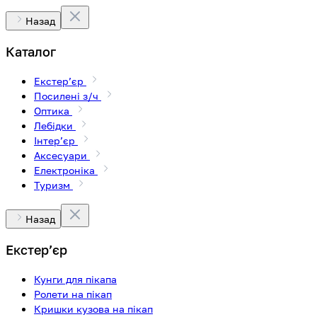
Назад
Каталог
Екстерʼєр
Посилені з/ч
Оптика
Лебідки
Інтерʼєр
Аксесуари
Електроніка
Туризм
Назад
Екстерʼєр
Кунги для пікапа
Ролети на пікап
Кришки кузова на пікап