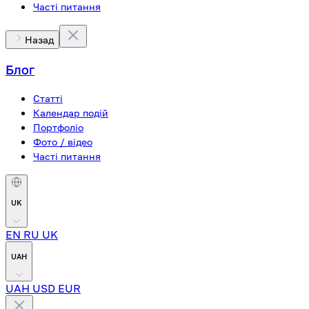
Часті питання
Назад
Блог
Статті
Календар подій
Портфоліо
Фото / відео
Часті питання
UK
EN
RU
UK
UAH
UAH
USD
EUR