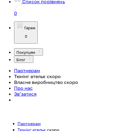
Список порівнянь
0
Гараж
0
Покупцям
Блог
Партнерам
Тюнінг ательє
скоро
Власне виробництво
скоро
Про нас
Зв’затися
Партнерам
Тюнінг ательє
скоро