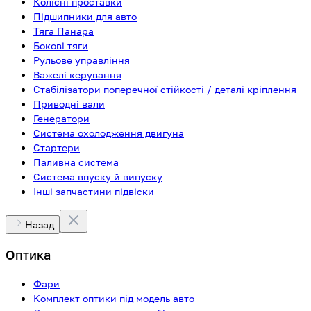
Колісні проставки
Підшипники для авто
Тяга Панара
Бокові тяги
Рульове управління
Важелі керування
Стабілізатори поперечної стійкості / деталі кріплення
Приводні вали
Генератори
Система охолодження двигуна
Стартери
Паливна система
Система впуску й випуску
Інші запчастини підвіски
Назад
Оптика
Фари
Комплект оптики під модель авто