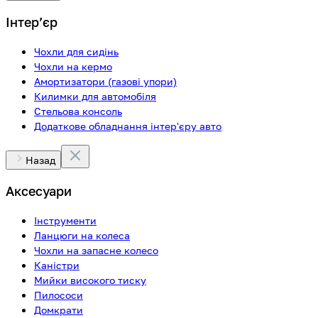
Інтерʼєр
Чохли для сидінь
Чохли на кермо
Амортизатори (газові упори)
Килимки для автомобіля
Стельова консоль
Додаткове обладнання інтер'єру авто
Назад
Аксесуари
Інструменти
Ланцюги на колеса
Чохли на запасне колесо
Каністри
Мийки високого тиску
Пилососи
Домкрати