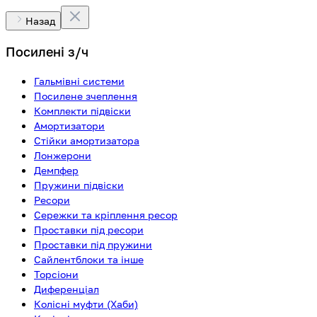
Назад
Посилені з/ч
Гальмівні системи
Посилене зчеплення
Комплекти підвіски
Амортизатори
Стійки амортизатора
Лонжерони
Демпфер
Пружини підвіски
Ресори
Сережки та кріплення ресор
Проставки під ресори
Проставки під пружини
Сайлентблоки та інше
Торсіони
Диференціал
Колісні муфти (Хаби)