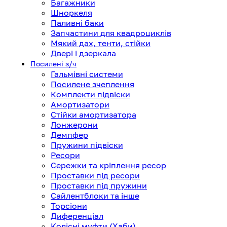
Багажники
Шноркеля
Паливні баки
Запчастини для квадроциклів
Мякий дах, тенти, стійки
Двері і дзеркала
Посилені з/ч
Гальмівні системи
Посилене зчеплення
Комплекти підвіски
Амортизатори
Стійки амортизатора
Лонжерони
Демпфер
Пружини підвіски
Ресори
Сережки та кріплення ресор
Проставки під ресори
Проставки під пружини
Сайлентблоки та інше
Торсіони
Диференціал
Колісні муфти (Хаби)