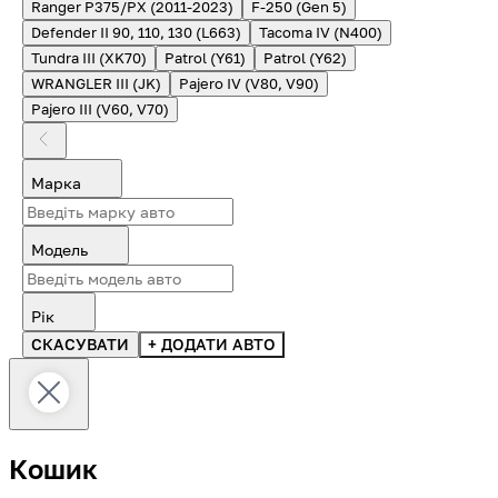
Ranger P375/PX (2011-2023)
F-250 (Gen 5)
Defender II 90, 110, 130 (L663)
Tacoma IV (N400)
Tundra III (XK70)
Patrol (Y61)
Patrol (Y62)
WRANGLER III (JK)
Pajero IV (V80, V90)
Pajero III (V60, V70)
Марка
Модель
Рік
СКАСУВАТИ
+ ДОДАТИ АВТО
Кошик