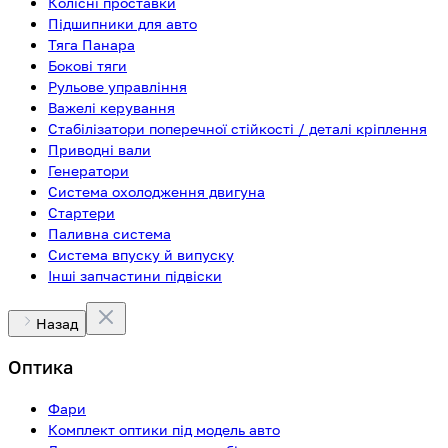
Колісні проставки
Підшипники для авто
Тяга Панара
Бокові тяги
Рульове управління
Важелі керування
Стабілізатори поперечної стійкості / деталі кріплення
Приводні вали
Генератори
Система охолодження двигуна
Стартери
Паливна система
Система впуску й випуску
Інші запчастини підвіски
Назад
Оптика
Фари
Комплект оптики під модель авто