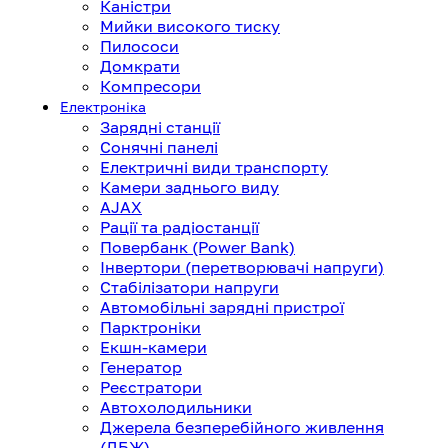
Каністри
Мийки високого тиску
Пилососи
Домкрати
Компресори
Електроніка
Зарядні станції
Сонячні панелі
Електричні види транспорту
Камери заднього виду
AJAX
Рації та радіостанції
Повербанк (Power Bank)
Інвертори (перетворювачі напруги)
Стабілізатори напруги
Автомобільні зарядні пристрої
Парктроніки
Екшн-камери
Генератор
Реєстратори
Автохолодильники
Джерела безперебійного живлення
(ДБЖ)