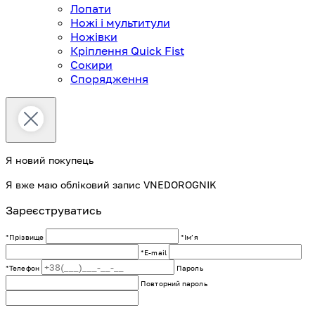
Лопати
Ножі і мультитули
Ножівки
Кріплення Quick Fist
Сокири
Спорядження
Я новий покупець
Я вже маю обліковий запис VNEDOROGNIK
Зареєструватись
*Прізвище
*Імʼя
*E-mail
*Телефон
Пароль
Повторний пароль