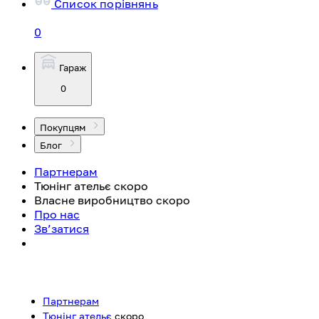
Список порівнянь
0
Гараж
0
Покупцям
Блог
Партнерам
Тюнінг ательє
скоро
Власне виробництво
скоро
Про нас
Зв’затися
Партнерам
Тюнінг ательє
скоро