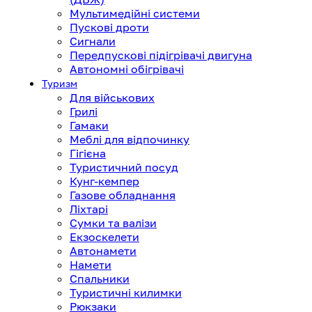
Мультимедійні системи
Пускові дроти
Сигнали
Передпускові підігрівачі двигуна
Автономні обігрівачі
Туризм
Для військових
Грилі
Гамаки
Меблі для відпочинку
Гігієна
Туристичний посуд
Кунг-кемпер
Газове обладнання
Ліхтарі
Сумки та валізи
Екзоскелети
Автонамети
Намети
Спальники
Туристичні килимки
Рюкзаки