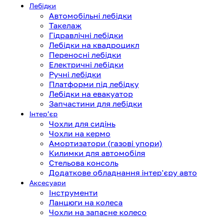
Лебідки
Автомобільні лебідки
Такелаж
Гідравлічні лебідки
Лебідки на квадроцикл
Переносні лебідки
Електричні лебідки
Ручні лебідки
Платформи під лебідку
Лебідки на евакуатор
Запчастини для лебідки
Інтерʼєр
Чохли для сидінь
Чохли на кермо
Амортизатори (газові упори)
Килимки для автомобіля
Стельова консоль
Додаткове обладнання інтер'єру авто
Аксесуари
Інструменти
Ланцюги на колеса
Чохли на запасне колесо