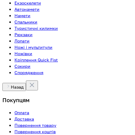
Екзоскелети
Автонамети
Намети
Спальники
Туристичні килимки
Рюкзаки
Лопати
Ножі і мультитули
Ножівки
Кріплення Quick Fist
Сокири
Спорядження
Назад
Покупцям
Оплата
Доставка
Повернення товару
Повернення коштів