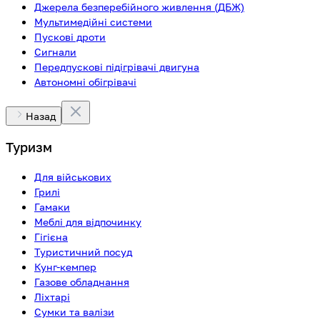
Джерела безперебійного живлення (ДБЖ)
Мультимедійні системи
Пускові дроти
Сигнали
Передпускові підігрівачі двигуна
Автономні обігрівачі
Назад
Туризм
Для військових
Грилі
Гамаки
Меблі для відпочинку
Гігієна
Туристичний посуд
Кунг-кемпер
Газове обладнання
Ліхтарі
Сумки та валізи