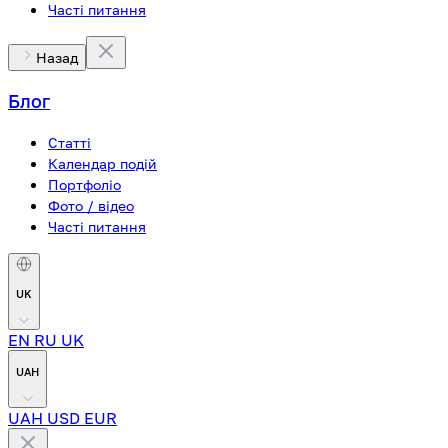
Часті питання
Назад
Блог
Статті
Календар подій
Портфоліо
Фото / відео
Часті питання
UK
EN
RU
UK
UAH
UAH
USD
EUR