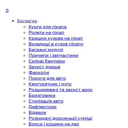
0
Екстерʼєр
Кунги для пікапа
Ролети на пікап
Кришки кузова на пікап
Вкладиші в кузов пікапу
Багажні модулі
Причепи і запчастини
Силові бампери
Захист днища
Фаркопи
Пороги для авто
Кенгурятник і дуги
Розширювачі та захист арок
Бризговики
Стилізація авто
Дефлектори
Відвали
Розкидачі дорожньої суміші
Бокси і кошики на дах