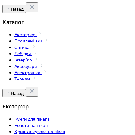
Назад
Каталог
Екстерʼєр
Посилені з/ч
Оптика
Лебідки
Інтерʼєр
Аксесуари
Електроніка
Туризм
Назад
Екстерʼєр
Кунги для пікапа
Ролети на пікап
Кришки кузова на пікап