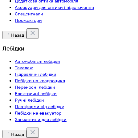
Додаткова оптика автомобіля
Аксесуари для оптики і підключення
Спецсигнали
Прожектори
Назад
Лебідки
Автомобільні лебідки
Такелаж
Гідравлічні лебідки
Лебідки на квадроцикл
Переносні лебідки
Електричні лебідки
Ручні лебідки
Платформи під лебідку
Лебідки на евакуатор
Запчастини для лебідки
Назад