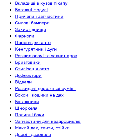
Вкладиші в кузов пікапу
Багажні модулі
Причепи і запчастини
Силові бампери
Захист днища
Фаркопи
Пороги для авто
Кенгурятник і дуги
Розширювачі та захист арок
Бризговики
Стилізація авто
Дефлектори
Відвали
Розкидачі дорожньої суміші
Бокси і кошики на дах
Багажники
Шноркеля
Паливні баки
Запчастини для квадроциклів
Мякий дах, тенти, стійки
Двері і дзеркала