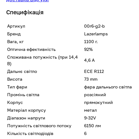
Специфікація
Артикул
00r6-g2-b
Бренд
Lazerlamps
Вага, кг
1100 г.
Оптична ефективність
92%
Споживана потужність (при 14,4
4,6 А
В)
Дальнє світло
ECE R112
Висота
73 mm
Тип фари
фара дальнього світла
Промінь світла
розсіяний
Корпус
прямокутний
Матеріал корпусу
метал
Діапазон напруги
9-32V
Потужність світлового потоку
6150 лм
Кількість світлодіодів
6