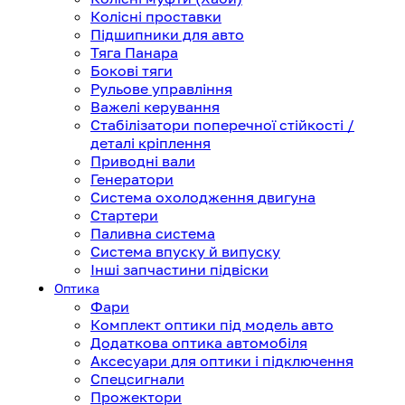
Колісні проставки
Підшипники для авто
Тяга Панара
Бокові тяги
Рульове управління
Важелі керування
Стабілізатори поперечної стійкості /
деталі кріплення
Приводні вали
Генератори
Система охолодження двигуна
Стартери
Паливна система
Система впуску й випуску
Інші запчастини підвіски
Оптика
Фари
Комплект оптики під модель авто
Додаткова оптика автомобіля
Аксесуари для оптики і підключення
Спецсигнали
Прожектори