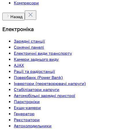
Компресори
Назад
Електроніка
Зарядні станції
Сонячні панелі
Електричні види транспорту
Камери заднього виду
AJAX
Рації та радіостанції
Повербанк (Power Bank)
Інвертори (перетворювачі напруги)
Стабілізатори напруги
Автомобільні зарядні пристрої
Парктроніки
Екшн-камери
Генератор
Реєстратори
Автохолодильники