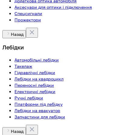
Додаткова оптика автомобіля
Аксесуари для оптики і підключення
Спецсигнали
Прожектори
Назад
Лебідки
Автомобільні лебідки
Такелаж
Гідравлічні лебідки
Лебідки на квадроцикл
Переносні лебідки
Електричні лебідки
Ручні лебідки
Платформи під лебідку
Лебідки на евакуатор
Запчастини для лебідки
Назад