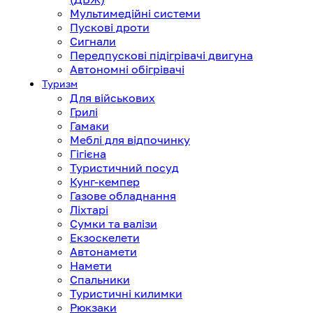
Мультимедійні системи
Пускові дроти
Сигнали
Передпускові підігрівачі двигуна
Автономні обігрівачі
Туризм
Для військових
Грилі
Гамаки
Меблі для відпочинку
Гігієна
Туристичний посуд
Кунг-кемпер
Газове обладнання
Ліхтарі
Сумки та валізи
Екзоскелети
Автонамети
Намети
Спальники
Туристичні килимки
Рюкзаки