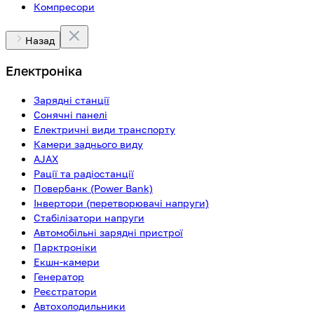
Компресори
Назад
Електроніка
Зарядні станції
Сонячні панелі
Електричні види транспорту
Камери заднього виду
AJAX
Рації та радіостанції
Повербанк (Power Bank)
Інвертори (перетворювачі напруги)
Стабілізатори напруги
Автомобільні зарядні пристрої
Парктроніки
Екшн-камери
Генератор
Реєстратори
Автохолодильники