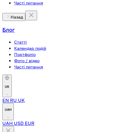
Часті питання
Назад
Блог
Статті
Календар подій
Портфоліо
Фото / відео
Часті питання
UK
EN
RU
UK
UAH
UAH
USD
EUR