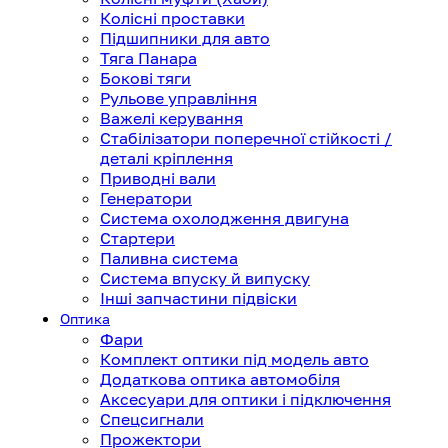
Колісні проставки
Підшипники для авто
Тяга Панара
Бокові тяги
Рульове управління
Важелі керування
Стабілізатори поперечної стійкості /
деталі кріплення
Приводні вали
Генератори
Система охолодження двигуна
Стартери
Паливна система
Система впуску й випуску
Інші запчастини підвіски
Оптика
Фари
Комплект оптики під модель авто
Додаткова оптика автомобіля
Аксесуари для оптики і підключення
Спецсигнали
Прожектори