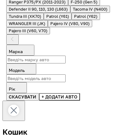
Ranger P375/PX (2011-2023)
F-250 (Gen 5)
Defender II 90, 110, 130 (L663)
Tacoma IV (N400)
Tundra III (XK70)
Patrol (Y61)
Patrol (Y62)
WRANGLER III (JK)
Pajero IV (V80, V90)
Pajero III (V60, V70)
Марка
Модель
Рік
СКАСУВАТИ
+ ДОДАТИ АВТО
Кошик