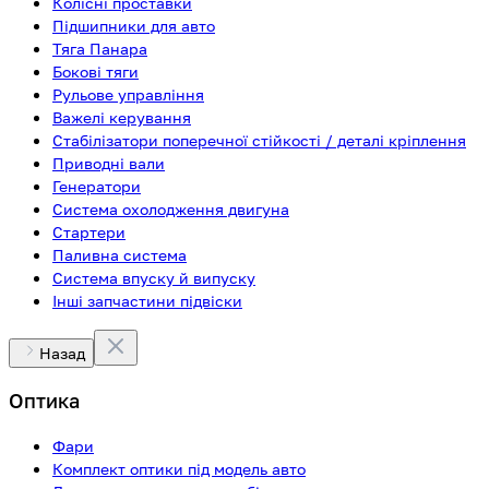
Колісні проставки
Підшипники для авто
Тяга Панара
Бокові тяги
Рульове управління
Важелі керування
Стабілізатори поперечної стійкості / деталі кріплення
Приводні вали
Генератори
Система охолодження двигуна
Стартери
Паливна система
Система впуску й випуску
Інші запчастини підвіски
Назад
Оптика
Фари
Комплект оптики під модель авто