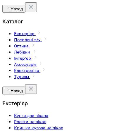
Назад
Каталог
Екстерʼєр
Посилені з/ч
Оптика
Лебідки
Інтерʼєр
Аксесуари
Електроніка
Туризм
Назад
Екстерʼєр
Кунги для пікапа
Ролети на пікап
Кришки кузова на пікап