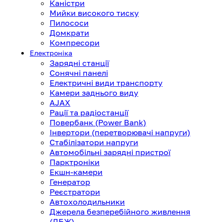
Каністри
Мийки високого тиску
Пилососи
Домкрати
Компресори
Електроніка
Зарядні станції
Сонячні панелі
Електричні види транспорту
Камери заднього виду
AJAX
Рації та радіостанції
Повербанк (Power Bank)
Інвертори (перетворювачі напруги)
Стабілізатори напруги
Автомобільні зарядні пристрої
Парктроніки
Екшн-камери
Генератор
Реєстратори
Автохолодильники
Джерела безперебійного живлення
(ДБЖ)