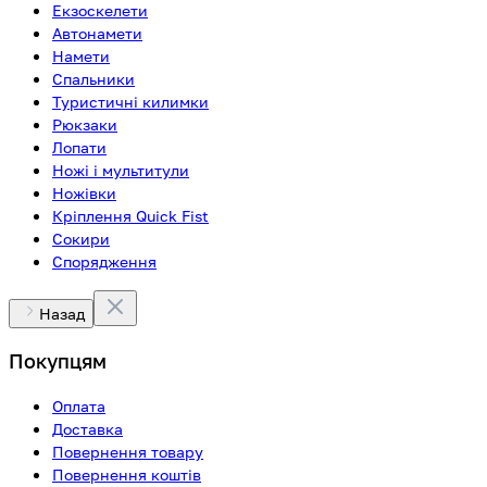
Екзоскелети
Автонамети
Намети
Спальники
Туристичні килимки
Рюкзаки
Лопати
Ножі і мультитули
Ножівки
Кріплення Quick Fist
Сокири
Спорядження
Назад
Покупцям
Оплата
Доставка
Повернення товару
Повернення коштів