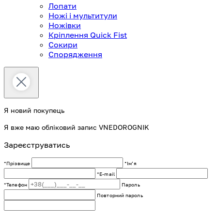
Лопати
Ножі і мультитули
Ножівки
Кріплення Quick Fist
Сокири
Спорядження
Я новий покупець
Я вже маю обліковий запис VNEDOROGNIK
Зареєструватись
*Прізвище
*Імʼя
*E-mail
*Телефон
Пароль
Повторний пароль