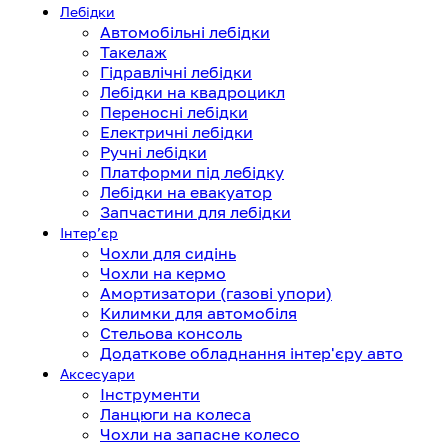
Лебідки
Автомобільні лебідки
Такелаж
Гідравлічні лебідки
Лебідки на квадроцикл
Переносні лебідки
Електричні лебідки
Ручні лебідки
Платформи під лебідку
Лебідки на евакуатор
Запчастини для лебідки
Інтерʼєр
Чохли для сидінь
Чохли на кермо
Амортизатори (газові упори)
Килимки для автомобіля
Стельова консоль
Додаткове обладнання інтер'єру авто
Аксесуари
Інструменти
Ланцюги на колеса
Чохли на запасне колесо