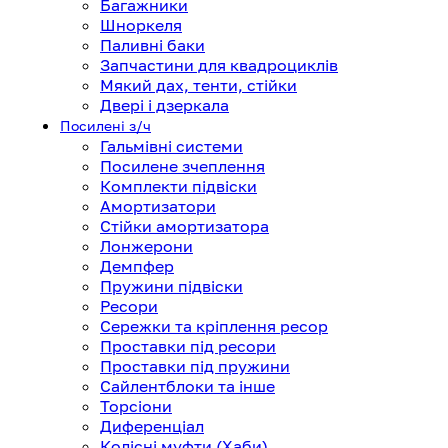
Багажники
Шноркеля
Паливні баки
Запчастини для квадроциклів
Мякий дах, тенти, стійки
Двері і дзеркала
Посилені з/ч
Гальмівні системи
Посилене зчеплення
Комплекти підвіски
Амортизатори
Стійки амортизатора
Лонжерони
Демпфер
Пружини підвіски
Ресори
Сережки та кріплення ресор
Проставки під ресори
Проставки під пружини
Сайлентблоки та інше
Торсіони
Диференціал
Колісні муфти (Хаби)