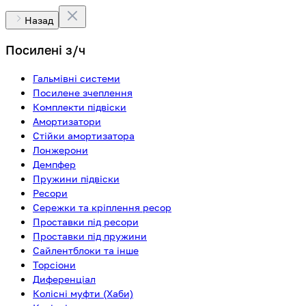
Назад
Посилені з/ч
Гальмівні системи
Посилене зчеплення
Комплекти підвіски
Амортизатори
Стійки амортизатора
Лонжерони
Демпфер
Пружини підвіски
Ресори
Сережки та кріплення ресор
Проставки під ресори
Проставки під пружини
Сайлентблоки та інше
Торсіони
Диференціал
Колісні муфти (Хаби)