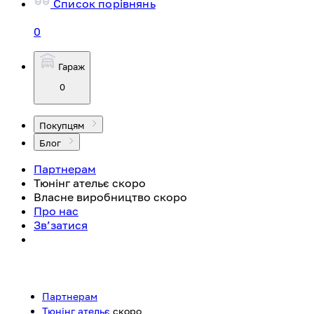
Список порівнянь
0
Гараж
0
Покупцям
Блог
Партнерам
Тюнінг ательє
скоро
Власне виробництво
скоро
Про нас
Зв’затися
Партнерам
Тюнінг ательє
скоро