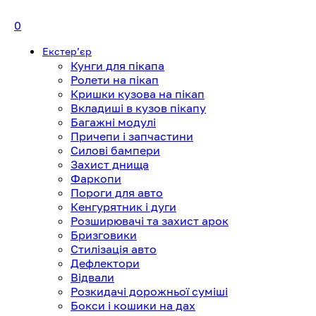
0
Екстерʼєр
Кунги для пікапа
Ролети на пікап
Кришки кузова на пікап
Вкладиші в кузов пікапу
Багажні модулі
Причепи і запчастини
Силові бампери
Захист днища
Фаркопи
Пороги для авто
Кенгурятник і дуги
Розширювачі та захист арок
Бризговики
Стилізація авто
Дефлектори
Відвали
Розкидачі дорожньої суміші
Бокси і кошики на дах