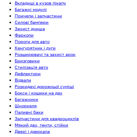
Вкладиші в кузов пікапу
Багажні модулі
Причепи і запчастини
Силові бампери
Захист днища
Фаркопи
Пороги для авто
Кенгурятник і дуги
Розширювачі та захист арок
Бризговики
Стилізація авто
Дефлектори
Відвали
Розкидачі дорожньої суміші
Бокси і кошики на дах
Багажники
Шноркеля
Паливні баки
Запчастини для квадроциклів
Мякий дах, тенти, стійки
Двері і дзеркала