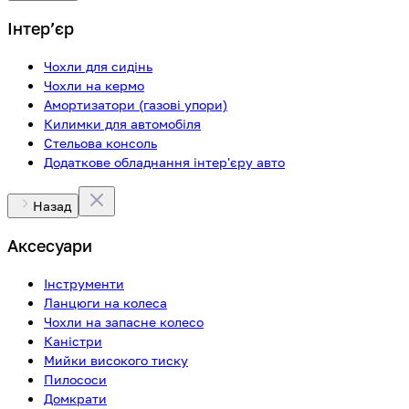
Інтерʼєр
Чохли для сидінь
Чохли на кермо
Амортизатори (газові упори)
Килимки для автомобіля
Стельова консоль
Додаткове обладнання інтер'єру авто
Назад
Аксесуари
Інструменти
Ланцюги на колеса
Чохли на запасне колесо
Каністри
Мийки високого тиску
Пилососи
Домкрати