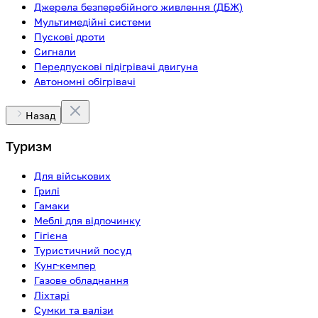
Джерела безперебійного живлення (ДБЖ)
Мультимедійні системи
Пускові дроти
Сигнали
Передпускові підігрівачі двигуна
Автономні обігрівачі
Назад
Туризм
Для військових
Грилі
Гамаки
Меблі для відпочинку
Гігієна
Туристичний посуд
Кунг-кемпер
Газове обладнання
Ліхтарі
Сумки та валізи