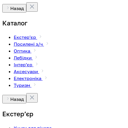
Назад
Каталог
Екстерʼєр
Посилені з/ч
Оптика
Лебідки
Інтерʼєр
Аксесуари
Електроніка
Туризм
Назад
Екстерʼєр