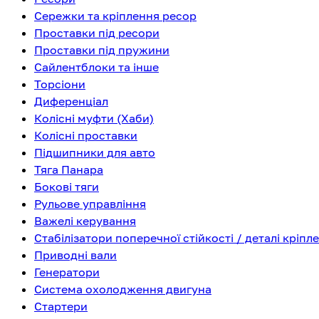
Сережки та кріплення ресор
Проставки під ресори
Проставки під пружини
Сайлентблоки та інше
Торсіони
Диференціал
Колісні муфти (Хаби)
Колісні проставки
Підшипники для авто
Тяга Панара
Бокові тяги
Рульове управління
Важелі керування
Стабілізатори поперечної стійкості / деталі кріпл
Приводні вали
Генератори
Система охолодження двигуна
Стартери