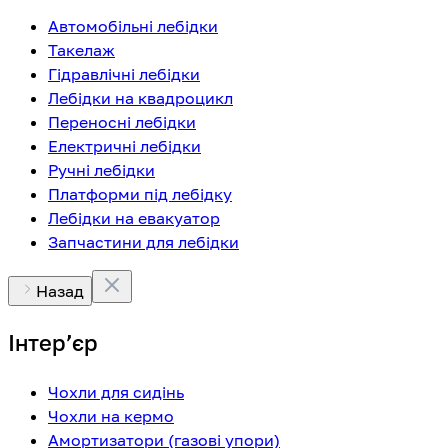
Автомобільні лебідки
Такелаж
Гідравлічні лебідки
Лебідки на квадроцикл
Переносні лебідки
Електричні лебідки
Ручні лебідки
Платформи під лебідку
Лебідки на евакуатор
Запчастини для лебідки
Назад
Інтерʼєр
Чохли для сидінь
Чохли на кермо
Амортизатори (газові упори)