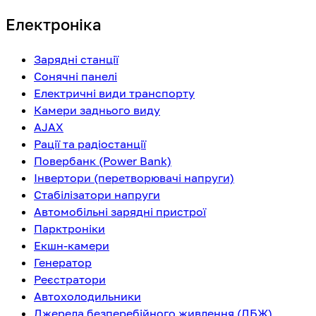
Електроніка
Зарядні станції
Сонячні панелі
Електричні види транспорту
Камери заднього виду
AJAX
Рації та радіостанції
Повербанк (Power Bank)
Інвертори (перетворювачі напруги)
Стабілізатори напруги
Автомобільні зарядні пристрої
Парктроніки
Екшн-камери
Генератор
Реєстратори
Автохолодильники
Джерела безперебійного живлення (ДБЖ)