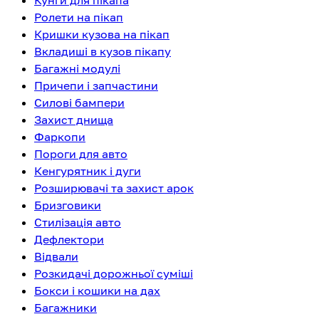
Кунги для пікапа
Ролети на пікап
Кришки кузова на пікап
Вкладиші в кузов пікапу
Багажні модулі
Причепи і запчастини
Силові бампери
Захист днища
Фаркопи
Пороги для авто
Кенгурятник і дуги
Розширювачі та захист арок
Бризговики
Стилізація авто
Дефлектори
Відвали
Розкидачі дорожньої суміші
Бокси і кошики на дах
Багажники