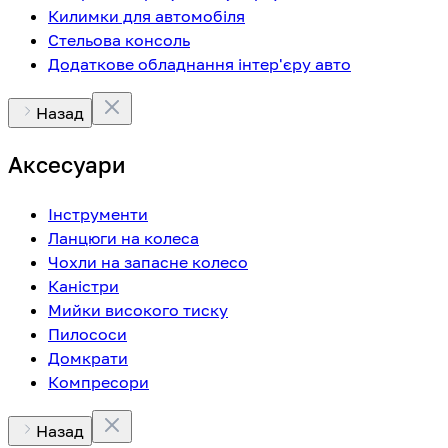
Килимки для автомобіля
Стельова консоль
Додаткове обладнання інтер'єру авто
Назад
Аксесуари
Інструменти
Ланцюги на колеса
Чохли на запасне колесо
Каністри
Мийки високого тиску
Пилососи
Домкрати
Компресори
Назад