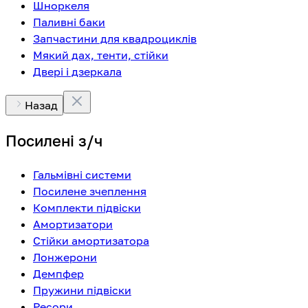
Шноркеля
Паливні баки
Запчастини для квадроциклів
Мякий дах, тенти, стійки
Двері і дзеркала
Назад
Посилені з/ч
Гальмівні системи
Посилене зчеплення
Комплекти підвіски
Амортизатори
Стійки амортизатора
Лонжерони
Демпфер
Пружини підвіски
Ресори