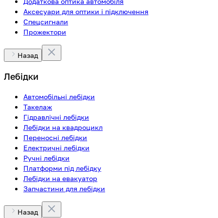
Додаткова оптика автомобіля
Аксесуари для оптики і підключення
Спецсигнали
Прожектори
Назад
Лебідки
Автомобільні лебідки
Такелаж
Гідравлічні лебідки
Лебідки на квадроцикл
Переносні лебідки
Електричні лебідки
Ручні лебідки
Платформи під лебідку
Лебідки на евакуатор
Запчастини для лебідки
Назад