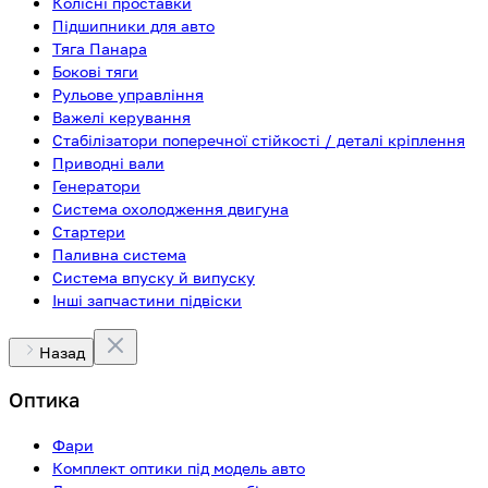
Колісні проставки
Підшипники для авто
Тяга Панара
Бокові тяги
Рульове управління
Важелі керування
Стабілізатори поперечної стійкості / деталі кріплення
Приводні вали
Генератори
Система охолодження двигуна
Стартери
Паливна система
Система впуску й випуску
Інші запчастини підвіски
Назад
Оптика
Фари
Комплект оптики під модель авто