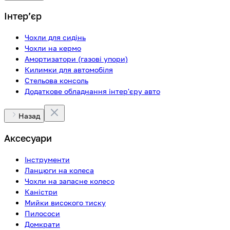
Інтерʼєр
Чохли для сидінь
Чохли на кермо
Амортизатори (газові упори)
Килимки для автомобіля
Стельова консоль
Додаткове обладнання інтер'єру авто
Назад
Аксесуари
Інструменти
Ланцюги на колеса
Чохли на запасне колесо
Каністри
Мийки високого тиску
Пилососи
Домкрати