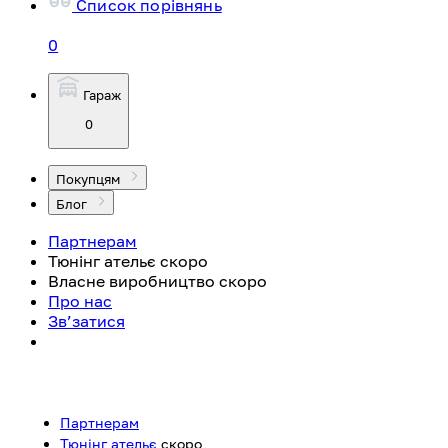
Список порівнянь
0
Гараж
0
Покупцям
Блог
Партнерам
Тюнінг ательє
скоро
Власне виробництво
скоро
Про нас
Зв’затися
Партнерам
Тюнінг ательє
скоро