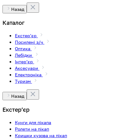
Назад
Каталог
Екстерʼєр
Посилені з/ч
Оптика
Лебідки
Інтерʼєр
Аксесуари
Електроніка
Туризм
Назад
Екстерʼєр
Кунги для пікапа
Ролети на пікап
Кришки кузова на пікап