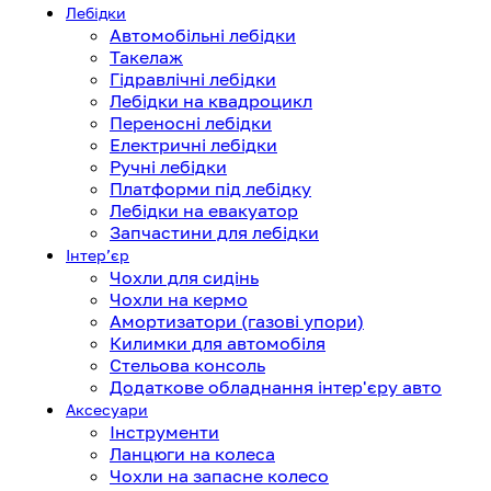
Лебідки
Автомобільні лебідки
Такелаж
Гідравлічні лебідки
Лебідки на квадроцикл
Переносні лебідки
Електричні лебідки
Ручні лебідки
Платформи під лебідку
Лебідки на евакуатор
Запчастини для лебідки
Інтерʼєр
Чохли для сидінь
Чохли на кермо
Амортизатори (газові упори)
Килимки для автомобіля
Стельова консоль
Додаткове обладнання інтер'єру авто
Аксесуари
Інструменти
Ланцюги на колеса
Чохли на запасне колесо