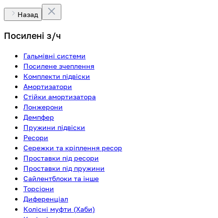
Назад
Посилені з/ч
Гальмівні системи
Посилене зчеплення
Комплекти підвіски
Амортизатори
Стійки амортизатора
Лонжерони
Демпфер
Пружини підвіски
Ресори
Сережки та кріплення ресор
Проставки під ресори
Проставки під пружини
Сайлентблоки та інше
Торсіони
Диференціал
Колісні муфти (Хаби)