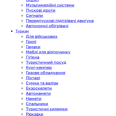
Мультимедійні системи
Пускові дроти
Сигнали
Передпускові підігрівачі двигуна
Автономні обігрівачі
Туризм
Для військових
Грилі
Гамаки
Меблі для відпочинку
Гігієна
Туристичний посуд
Кунг-кемпер
Газове обладнання
Ліхтарі
Сумки та валізи
Екзоскелети
Автонамети
Намети
Спальники
Туристичні килимки
Рюкзаки