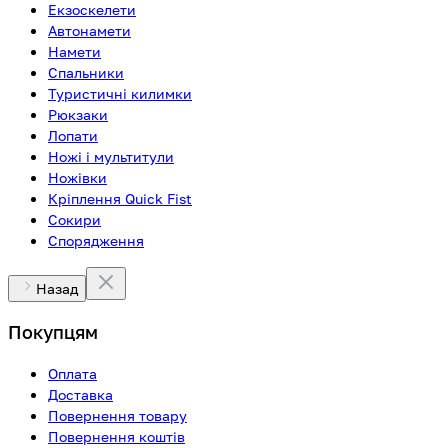
Екзоскелети
Автонамети
Намети
Спальники
Туристичні килимки
Рюкзаки
Лопати
Ножі і мультитули
Ножівки
Кріплення Quick Fist
Сокири
Спорядження
Назад
Покупцям
Оплата
Доставка
Повернення товару
Повернення коштів