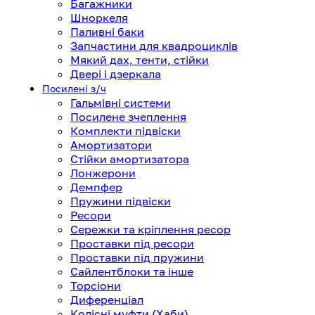
Багажники
Шноркеля
Паливні баки
Запчастини для квадроциклів
Мякий дах, тенти, стійки
Двері і дзеркала
Посилені з/ч
Гальмівні системи
Посилене зчеплення
Комплекти підвіски
Амортизатори
Стійки амортизатора
Лонжерони
Демпфер
Пружини підвіски
Ресори
Сережки та кріплення ресор
Проставки під ресори
Проставки під пружини
Сайлентблоки та інше
Торсіони
Диференціал
Колісні муфти (Хаби)