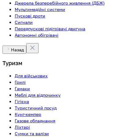
Джерела безперебійного живлення (ДБЖ)
Мультимедійні системи
Пускові дроти
Сигнали
Передпускові підігрівачі двигуна
Автономні обігрівачі
Назад
Туризм
Для військових
Грилі
Гамаки
Меблі для відпочинку
Гігієна
Туристичний посуд
Кунг-кемпер
Газове обладнання
Ліхтарі
Сумки та валізи