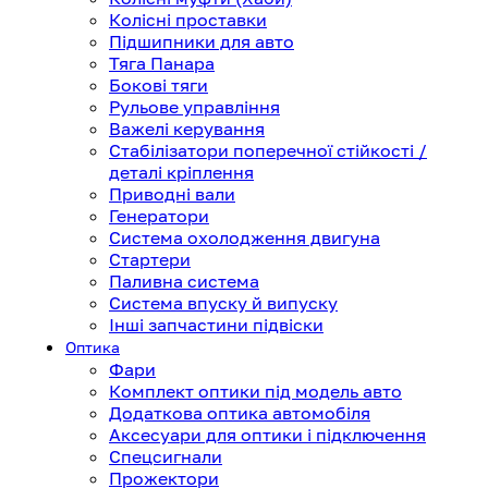
Колісні проставки
Підшипники для авто
Тяга Панара
Бокові тяги
Рульове управління
Важелі керування
Стабілізатори поперечної стійкості /
деталі кріплення
Приводні вали
Генератори
Система охолодження двигуна
Стартери
Паливна система
Система впуску й випуску
Інші запчастини підвіски
Оптика
Фари
Комплект оптики під модель авто
Додаткова оптика автомобіля
Аксесуари для оптики і підключення
Спецсигнали
Прожектори