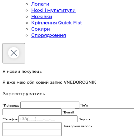
Лопати
Ножі і мультитули
Ножівки
Кріплення Quick Fist
Сокири
Спорядження
Я новий покупець
Я вже маю обліковий запис VNEDOROGNIK
Зареєструватись
*Прізвище
*Імʼя
*E-mail
*Телефон
Пароль
Повторний пароль