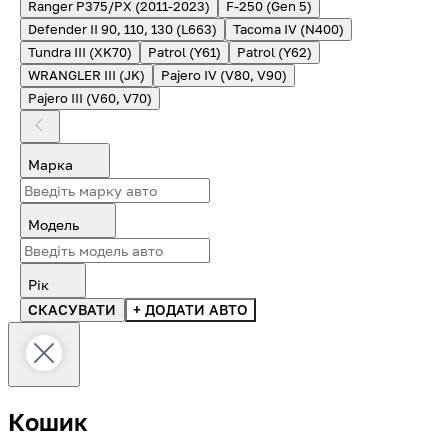
Ranger P375/PX (2011-2023)
F-250 (Gen 5)
Defender II 90, 110, 130 (L663)
Tacoma IV (N400)
Tundra III (XK70)
Patrol (Y61)
Patrol (Y62)
WRANGLER III (JK)
Pajero IV (V80, V90)
Pajero III (V60, V70)
Марка
Модель
Рік
СКАСУВАТИ
+ ДОДАТИ АВТО
Кошик