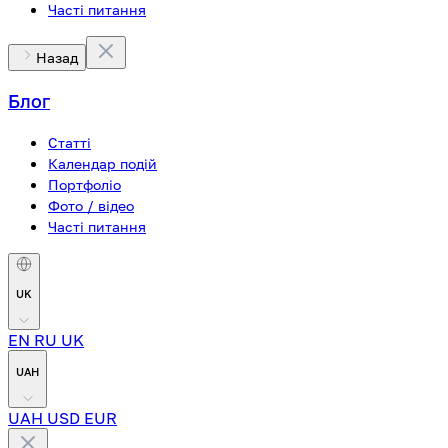
Часті питання
Назад
Блог
Статті
Календар подій
Портфоліо
Фото / відео
Часті питання
UK
EN
RU
UK
UAH
UAH
USD
EUR