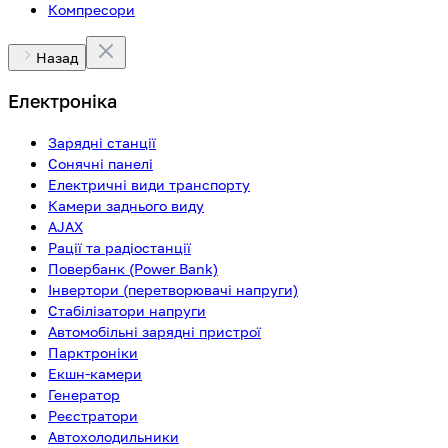
Компресори
Назад
Електроніка
Зарядні станції
Сонячні панелі
Електричні види транспорту
Камери заднього виду
AJAX
Рації та радіостанції
Повербанк (Power Bank)
Інвертори (перетворювачі напруги)
Стабілізатори напруги
Автомобільні зарядні пристрої
Парктроніки
Екшн-камери
Генератор
Реєстратори
Автохолодильники