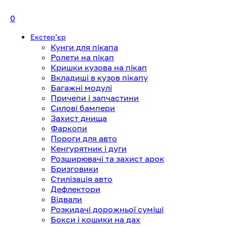
0
Екстерʼєр
Кунги для пікапа
Ролети на пікап
Кришки кузова на пікап
Вкладиші в кузов пікапу
Багажні модулі
Причепи і запчастини
Силові бампери
Захист днища
Фаркопи
Пороги для авто
Кенгурятник і дуги
Розширювачі та захист арок
Бризговики
Стилізація авто
Дефлектори
Відвали
Розкидачі дорожньої суміші
Бокси і кошики на дах