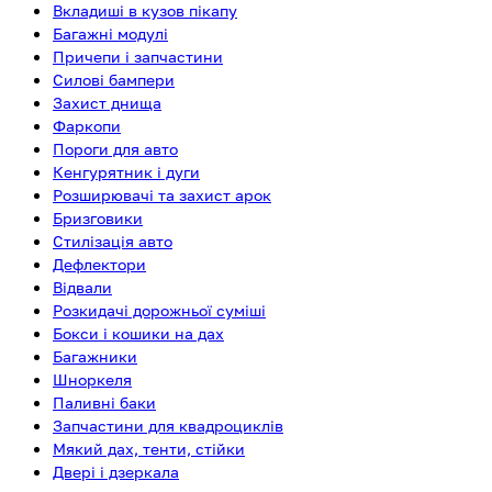
Вкладиші в кузов пікапу
Багажні модулі
Причепи і запчастини
Силові бампери
Захист днища
Фаркопи
Пороги для авто
Кенгурятник і дуги
Розширювачі та захист арок
Бризговики
Стилізація авто
Дефлектори
Відвали
Розкидачі дорожньої суміші
Бокси і кошики на дах
Багажники
Шноркеля
Паливні баки
Запчастини для квадроциклів
Мякий дах, тенти, стійки
Двері і дзеркала