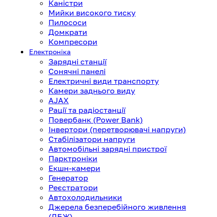
Каністри
Мийки високого тиску
Пилососи
Домкрати
Компресори
Електроніка
Зарядні станції
Сонячні панелі
Електричні види транспорту
Камери заднього виду
AJAX
Рації та радіостанції
Повербанк (Power Bank)
Інвертори (перетворювачі напруги)
Стабілізатори напруги
Автомобільні зарядні пристрої
Парктроніки
Екшн-камери
Генератор
Реєстратори
Автохолодильники
Джерела безперебійного живлення
(ДБЖ)