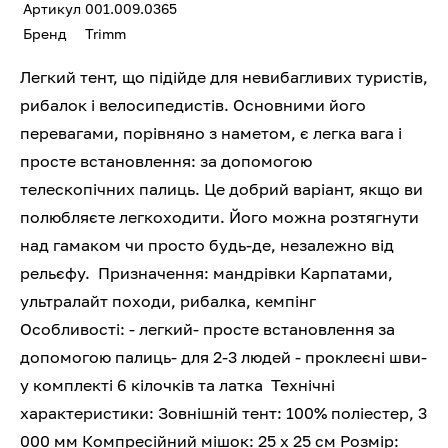
Артикул
001.009.0365
Бренд
Trimm
Легкий тент, що підійде для невибагливих туристів,
рибалок і велосипедистів. Основними його
перевагами, порівняно з наметом, є легка вага і
просте встановлення: за допомогою
телескопічних палиць. Це добрий варіант, якщо ви
полюбляєте легкоходити. Його можна розтягнути
над гамаком чи просто будь-де, незалежно від
рельєфу. Призначення: мандрівки Карпатами,
ультралайт походи, рибалка, кемпінг
Особливості: - легкий- просте встановлення за
допомогою палиць- для 2-3 людей - проклеєні шви-
у комплекті 6 кілочків та латка Технічні
характеристики: Зовнішній тент: 100% поліестер, 3
000 мм Компресійний мішок: 25 x 25 см Розмір: