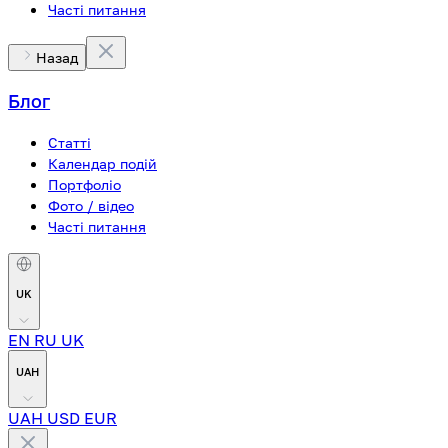
Часті питання
Назад
Блог
Статті
Календар подій
Портфоліо
Фото / відео
Часті питання
UK
EN
RU
UK
UAH
UAH
USD
EUR