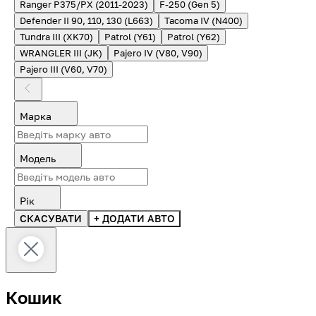
Ranger P375/PX (2011-2023)
F-250 (Gen 5)
Defender II 90, 110, 130 (L663)
Tacoma IV (N400)
Tundra III (XK70)
Patrol (Y61)
Patrol (Y62)
WRANGLER III (JK)
Pajero IV (V80, V90)
Pajero III (V60, V70)
Марка
Модель
Рік
СКАСУВАТИ
+ ДОДАТИ АВТО
Кошик