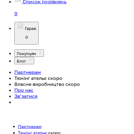
Список порівнянь
0
Гараж
0
Покупцям
Блог
Партнерам
Тюнінг ательє
скоро
Власне виробництво
скоро
Про нас
Зв’затися
Партнерам
Тюнінг ательє
скоро