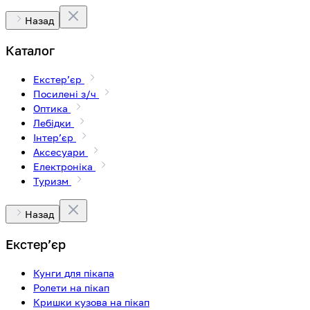
Назад
Каталог
Екстерʼєр
Посилені з/ч
Оптика
Лебідки
Інтерʼєр
Аксесуари
Електроніка
Туризм
Назад
Екстерʼєр
Кунги для пікапа
Ролети на пікап
Кришки кузова на пікап