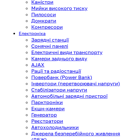
Каністри
Мийки високого тиску
Пилососи
Домкрати
Компресори
Електроніка
Зарядні станції
Сонячні панелі
Електричні види транспорту
Камери заднього виду
AJAX
Рації та радіостанції
Повербанк (Power Bank)
Інвертори (перетворювачі напруги)
Стабілізатори напруги
Автомобільні зарядні пристрої
Парктроніки
Екшн-камери
Генератор
Реєстратори
Автохолодильники
Джерела безперебійного живлення
(ДБЖ)