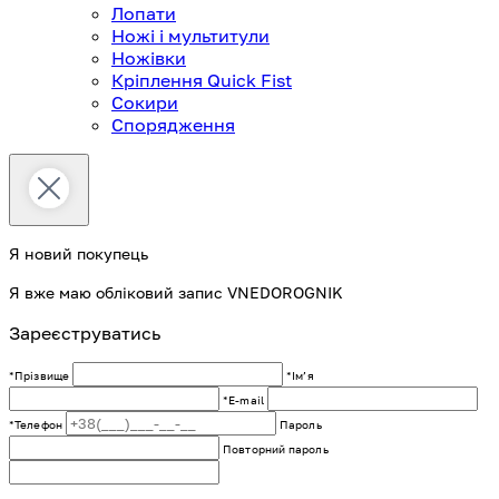
Лопати
Ножі і мультитули
Ножівки
Кріплення Quick Fist
Сокири
Спорядження
Я новий покупець
Я вже маю обліковий запис VNEDOROGNIK
Зареєструватись
*Прізвище
*Імʼя
*E-mail
*Телефон
Пароль
Повторний пароль