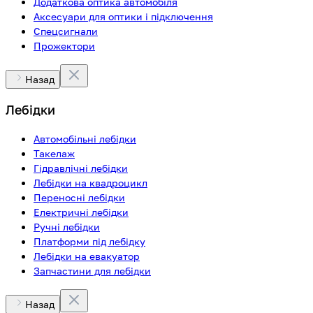
Додаткова оптика автомобіля
Аксесуари для оптики і підключення
Спецсигнали
Прожектори
Назад
Лебідки
Автомобільні лебідки
Такелаж
Гідравлічні лебідки
Лебідки на квадроцикл
Переносні лебідки
Електричні лебідки
Ручні лебідки
Платформи під лебідку
Лебідки на евакуатор
Запчастини для лебідки
Назад