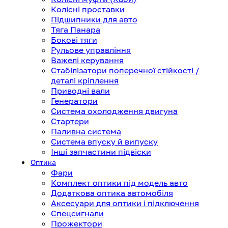
Колісні проставки
Підшипники для авто
Тяга Панара
Бокові тяги
Рульове управління
Важелі керування
Стабілізатори поперечної стійкості /
деталі кріплення
Приводні вали
Генератори
Система охолодження двигуна
Стартери
Паливна система
Система впуску й випуску
Інші запчастини підвіски
Оптика
Фари
Комплект оптики під модель авто
Додаткова оптика автомобіля
Аксесуари для оптики і підключення
Спецсигнали
Прожектори