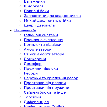
Багажники
Шноркеля
Паливні баки
Запчастини для квадроциклів
Мякий дах, тенти, стійки
Двері і дзеркала
Посилені з/ч
Гальмівні системи
Посилене зчеплення
Комплекти підвіски
Амортизатори
Стійки амортизатора
Лонжерони
Демпфер
Пружини підвіски
Ресори
Сережки та кріплення ресор
Проставки під ресори
Проставки під пружини
Сайлентблоки та інше
Торсіони
Диференціал
Колісні муфти (Хаби)