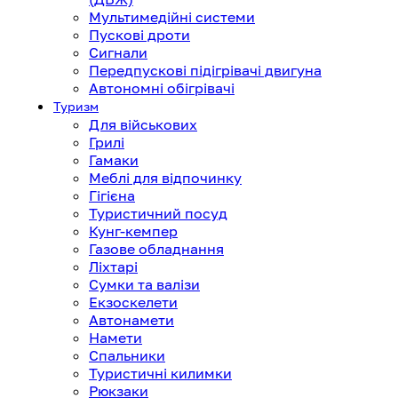
Мультимедійні системи
Пускові дроти
Сигнали
Передпускові підігрівачі двигуна
Автономні обігрівачі
Туризм
Для військових
Грилі
Гамаки
Меблі для відпочинку
Гігієна
Туристичний посуд
Кунг-кемпер
Газове обладнання
Ліхтарі
Сумки та валізи
Екзоскелети
Автонамети
Намети
Спальники
Туристичні килимки
Рюкзаки