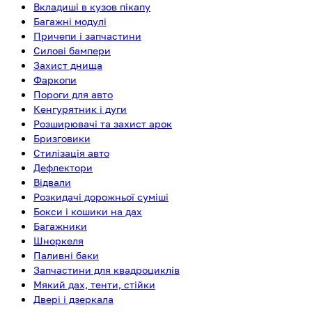
Вкладиші в кузов пікапу
Багажні модулі
Причепи і запчастини
Силові бампери
Захист днища
Фаркопи
Пороги для авто
Кенгурятник і дуги
Розширювачі та захист арок
Бризговики
Стилізація авто
Дефлектори
Відвали
Розкидачі дорожньої суміші
Бокси і кошики на дах
Багажники
Шноркеля
Паливні баки
Запчастини для квадроциклів
Мякий дах, тенти, стійки
Двері і дзеркала