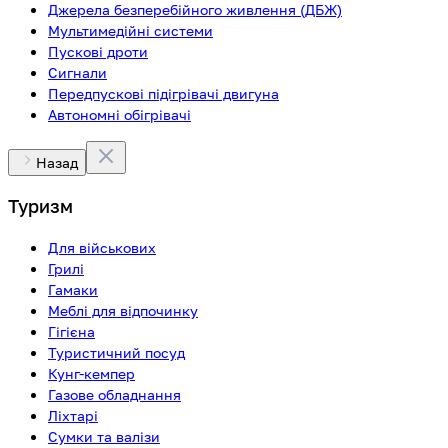
Джерела безперебійного живлення (ДБЖ)
Мультимедійні системи
Пускові дроти
Сигнали
Передпускові підігрівачі двигуна
Автономні обігрівачі
Назад
Туризм
Для військових
Грилі
Гамаки
Меблі для відпочинку
Гігієна
Туристичний посуд
Кунг-кемпер
Газове обладнання
Ліхтарі
Сумки та валізи