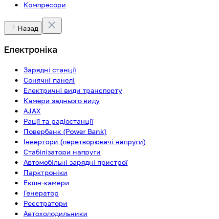
Компресори
Назад
Електроніка
Зарядні станції
Сонячні панелі
Електричні види транспорту
Камери заднього виду
AJAX
Рації та радіостанції
Повербанк (Power Bank)
Інвертори (перетворювачі напруги)
Стабілізатори напруги
Автомобільні зарядні пристрої
Парктроніки
Екшн-камери
Генератор
Реєстратори
Автохолодильники