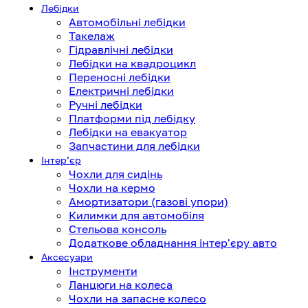
Лебідки
Автомобільні лебідки
Такелаж
Гідравлічні лебідки
Лебідки на квадроцикл
Переносні лебідки
Електричні лебідки
Ручні лебідки
Платформи під лебідку
Лебідки на евакуатор
Запчастини для лебідки
Інтерʼєр
Чохли для сидінь
Чохли на кермо
Амортизатори (газові упори)
Килимки для автомобіля
Стельова консоль
Додаткове обладнання інтер'єру авто
Аксесуари
Інструменти
Ланцюги на колеса
Чохли на запасне колесо