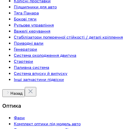
Колісні проставки
Підшипники для авто
Тяга Панара
Бокові тяги
Рульове управління
Важелі керування
Стабілізатори поперечної стійкості / деталі кріплення
Приводні вали
Генератори
Система охолодження двигуна
Стартери
Паливна система
Система впуску й випуску
Інші запчастини підвіски
Назад
Оптика
Фари
Комплект оптики під модель авто