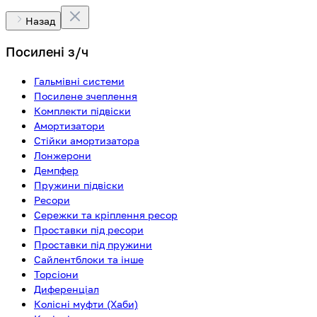
Назад
Посилені з/ч
Гальмівні системи
Посилене зчеплення
Комплекти підвіски
Амортизатори
Стійки амортизатора
Лонжерони
Демпфер
Пружини підвіски
Ресори
Сережки та кріплення ресор
Проставки під ресори
Проставки під пружини
Сайлентблоки та інше
Торсіони
Диференціал
Колісні муфти (Хаби)