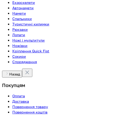
Екзоскелети
Автонамети
Намети
Спальники
Туристичні килимки
Рюкзаки
Лопати
Ножі і мультитули
Ножівки
Кріплення Quick Fist
Сокири
Спорядження
Назад
Покупцям
Оплата
Доставка
Повернення товару
Повернення коштів