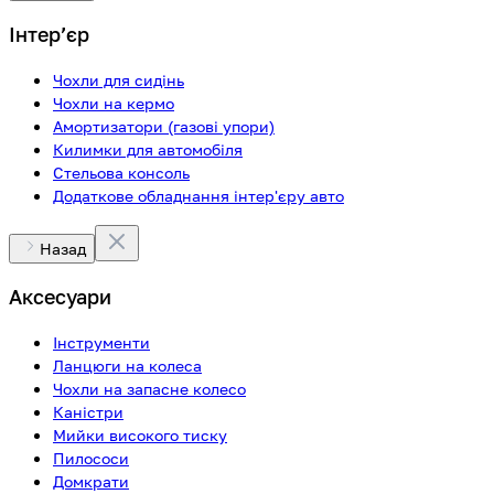
Інтерʼєр
Чохли для сидінь
Чохли на кермо
Амортизатори (газові упори)
Килимки для автомобіля
Стельова консоль
Додаткове обладнання інтер'єру авто
Назад
Аксесуари
Інструменти
Ланцюги на колеса
Чохли на запасне колесо
Каністри
Мийки високого тиску
Пилососи
Домкрати