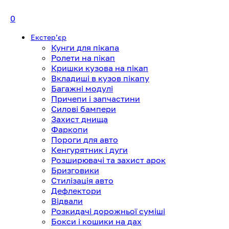
0
Екстерʼєр
Кунги для пікапа
Ролети на пікап
Кришки кузова на пікап
Вкладиші в кузов пікапу
Багажні модулі
Причепи і запчастини
Силові бампери
Захист днища
Фаркопи
Пороги для авто
Кенгурятник і дуги
Розширювачі та захист арок
Бризговики
Стилізація авто
Дефлектори
Відвали
Розкидачі дорожньої суміші
Бокси і кошики на дах