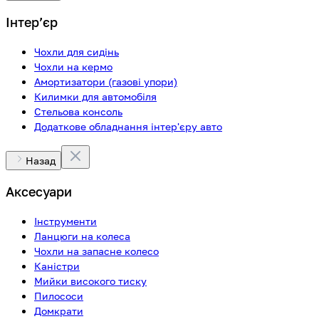
Інтерʼєр
Чохли для сидінь
Чохли на кермо
Амортизатори (газові упори)
Килимки для автомобіля
Стельова консоль
Додаткове обладнання інтер'єру авто
Назад
Аксесуари
Інструменти
Ланцюги на колеса
Чохли на запасне колесо
Каністри
Мийки високого тиску
Пилососи
Домкрати