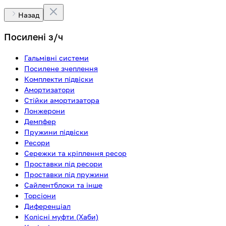
Назад
Посилені з/ч
Гальмівні системи
Посилене зчеплення
Комплекти підвіски
Амортизатори
Стійки амортизатора
Лонжерони
Демпфер
Пружини підвіски
Ресори
Сережки та кріплення ресор
Проставки під ресори
Проставки під пружини
Сайлентблоки та інше
Торсіони
Диференціал
Колісні муфти (Хаби)