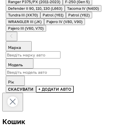
Ranger P375/PX (2011-2023)
F-250 (Gen 5)
Defender II 90, 110, 130 (L663)
Tacoma IV (N400)
Tundra III (XK70)
Patrol (Y61)
Patrol (Y62)
WRANGLER III (JK)
Pajero IV (V80, V90)
Pajero III (V60, V70)
Марка
Модель
Рік
СКАСУВАТИ
+ ДОДАТИ АВТО
Кошик