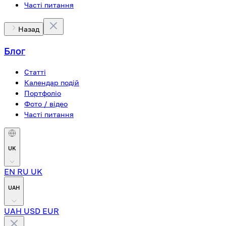
Часті питання
Назад
Блог
Статті
Календар подій
Портфоліо
Фото / відео
Часті питання
UK
EN
RU
UK
UAH
UAH
USD
EUR