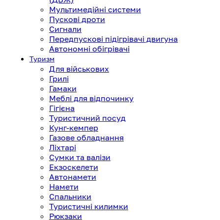
Мультимедійні системи
Пускові дроти
Сигнали
Передпускові підігрівачі двигуна
Автономні обігрівачі
Туризм
Для військових
Грилі
Гамаки
Меблі для відпочинку
Гігієна
Туристичний посуд
Кунг-кемпер
Газове обладнання
Ліхтарі
Сумки та валізи
Екзоскелети
Автонамети
Намети
Спальники
Туристичні килимки
Рюкзаки