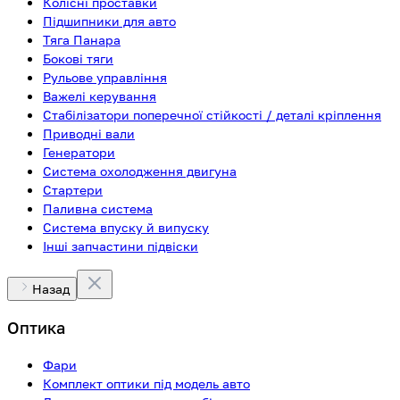
Колісні проставки
Підшипники для авто
Тяга Панара
Бокові тяги
Рульове управління
Важелі керування
Стабілізатори поперечної стійкості / деталі кріплення
Приводні вали
Генератори
Система охолодження двигуна
Стартери
Паливна система
Система впуску й випуску
Інші запчастини підвіски
Назад
Оптика
Фари
Комплект оптики під модель авто