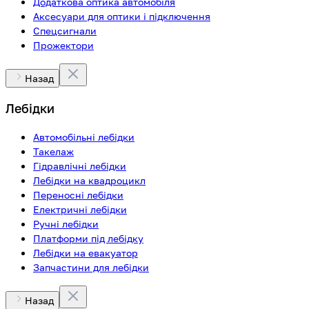
Додаткова оптика автомобіля
Аксесуари для оптики і підключення
Спецсигнали
Прожектори
Назад
Лебідки
Автомобільні лебідки
Такелаж
Гідравлічні лебідки
Лебідки на квадроцикл
Переносні лебідки
Електричні лебідки
Ручні лебідки
Платформи під лебідку
Лебідки на евакуатор
Запчастини для лебідки
Назад