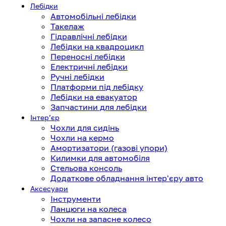
Лебідки
Автомобільні лебідки
Такелаж
Гідравлічні лебідки
Лебідки на квадроцикл
Переносні лебідки
Електричні лебідки
Ручні лебідки
Платформи під лебідку
Лебідки на евакуатор
Запчастини для лебідки
Інтерʼєр
Чохли для сидінь
Чохли на кермо
Амортизатори (газові упори)
Килимки для автомобіля
Стельова консоль
Додаткове обладнання інтер'єру авто
Аксесуари
Інструменти
Ланцюги на колеса
Чохли на запасне колесо