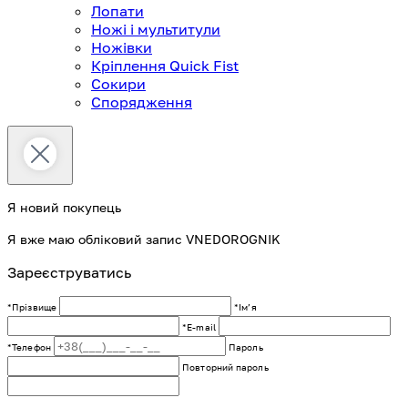
Лопати
Ножі і мультитули
Ножівки
Кріплення Quick Fist
Сокири
Спорядження
Я новий покупець
Я вже маю обліковий запис VNEDOROGNIK
Зареєструватись
*Прізвище
*Імʼя
*E-mail
*Телефон
Пароль
Повторний пароль