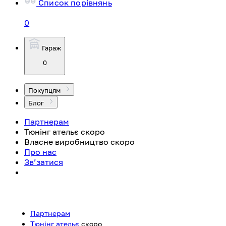
Список порівнянь
0
Гараж
0
Покупцям
Блог
Партнерам
Тюнінг ательє
скоро
Власне виробництво
скоро
Про нас
Зв’затися
Партнерам
Тюнінг ательє
скоро