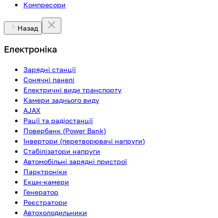
Компресори
Назад
Електроніка
Зарядні станції
Сонячні панелі
Електричні види транспорту
Камери заднього виду
AJAX
Рації та радіостанції
Повербанк (Power Bank)
Інвертори (перетворювачі напруги)
Стабілізатори напруги
Автомобільні зарядні пристрої
Парктроніки
Екшн-камери
Генератор
Реєстратори
Автохолодильники