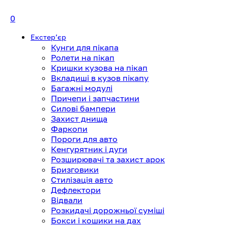
0
Екстерʼєр
Кунги для пікапа
Ролети на пікап
Кришки кузова на пікап
Вкладиші в кузов пікапу
Багажні модулі
Причепи і запчастини
Силові бампери
Захист днища
Фаркопи
Пороги для авто
Кенгурятник і дуги
Розширювачі та захист арок
Бризговики
Стилізація авто
Дефлектори
Відвали
Розкидачі дорожньої суміші
Бокси і кошики на дах