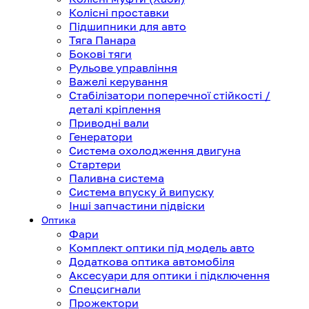
Колісні проставки
Підшипники для авто
Тяга Панара
Бокові тяги
Рульове управління
Важелі керування
Стабілізатори поперечної стійкості /
деталі кріплення
Приводні вали
Генератори
Система охолодження двигуна
Стартери
Паливна система
Система впуску й випуску
Інші запчастини підвіски
Оптика
Фари
Комплект оптики під модель авто
Додаткова оптика автомобіля
Аксесуари для оптики і підключення
Спецсигнали
Прожектори