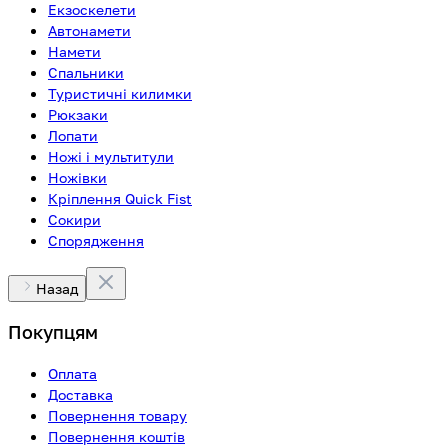
Екзоскелети
Автонамети
Намети
Спальники
Туристичні килимки
Рюкзаки
Лопати
Ножі і мультитули
Ножівки
Кріплення Quick Fist
Сокири
Спорядження
Назад
Покупцям
Оплата
Доставка
Повернення товару
Повернення коштів