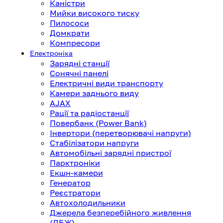
Каністри
Мийки високого тиску
Пилососи
Домкрати
Компресори
Електроніка
Зарядні станції
Сонячні панелі
Електричні види транспорту
Камери заднього виду
AJAX
Рації та радіостанції
Повербанк (Power Bank)
Інвертори (перетворювачі напруги)
Стабілізатори напруги
Автомобільні зарядні пристрої
Парктроніки
Екшн-камери
Генератор
Реєстратори
Автохолодильники
Джерела безперебійного живлення
(ДБЖ)