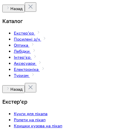
Назад
Каталог
Екстерʼєр
Посилені з/ч
Оптика
Лебідки
Інтерʼєр
Аксесуари
Електроніка
Туризм
Назад
Екстерʼєр
Кунги для пікапа
Ролети на пікап
Кришки кузова на пікап