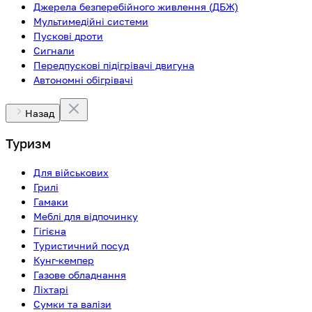
Джерела безперебійного живлення (ДБЖ)
Мультимедійні системи
Пускові дроти
Сигнали
Передпускові підігрівачі двигуна
Автономні обігрівачі
Назад
Туризм
Для військових
Грилі
Гамаки
Меблі для відпочинку
Гігієна
Туристичний посуд
Кунг-кемпер
Газове обладнання
Ліхтарі
Сумки та валізи