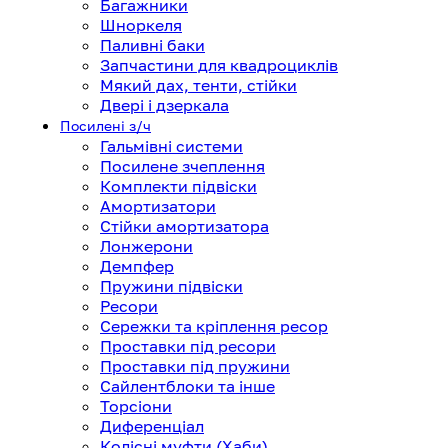
Багажники
Шноркеля
Паливні баки
Запчастини для квадроциклів
Мякий дах, тенти, стійки
Двері і дзеркала
Посилені з/ч
Гальмівні системи
Посилене зчеплення
Комплекти підвіски
Амортизатори
Стійки амортизатора
Лонжерони
Демпфер
Пружини підвіски
Ресори
Сережки та кріплення ресор
Проставки під ресори
Проставки під пружини
Сайлентблоки та інше
Торсіони
Диференціал
Колісні муфти (Хаби)