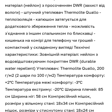
матеріал (нейлон) з просоченням DWR (захист від
вологи) - штучний утеплювач Thermolite Quallo -
теплоізоляція - капюшон затягується для
додаткового збереження тепла - можливість
з`єднання з іншим спальником по блискавці -
кишенька на комірі для телефону чи грошей -
компактний у складеному вигляді Технічні
характеристики: Зовнішній матеріал: нейлон з
водовідштовхуючим покриттям DWR (durable
water repellent) Утеплювач: Thermolite Quallo, 200
г/м2 (2 шари по 100 г/м2) Температура комфорту:
+2°С Температура межі комфорту: -3°С
Температура екстриму: -20°С Ширина плечей: 85
см Ширина ніг: 58 см Компресійний мішок,
розміри у вільному стані: 18x34 см Компресійний
мішок, розміри у стиснутому стані: 18x24 см