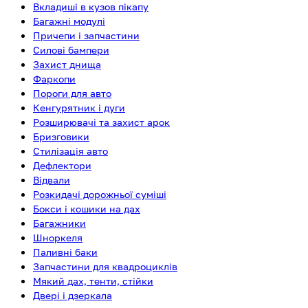
Вкладиші в кузов пікапу
Багажні модулі
Причепи і запчастини
Силові бампери
Захист днища
Фаркопи
Пороги для авто
Кенгурятник і дуги
Розширювачі та захист арок
Бризговики
Стилізація авто
Дефлектори
Відвали
Розкидачі дорожньої суміші
Бокси і кошики на дах
Багажники
Шноркеля
Паливні баки
Запчастини для квадроциклів
Мякий дах, тенти, стійки
Двері і дзеркала