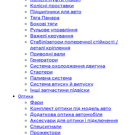
Колісні проставки
Підшипники для авто
Тяга Панара
Бокові тяги
Рульове управління
Важелі керування
Стабілізатори поперечної стійкості /
деталі кріплення
Приводні вали
Генератори
Система охолодження двигуна
Стартери
Паливна система
Система впуску й випуску
Інші запчастини підвіски
Оптика
Фари
Комплект оптики під модель авто
Додаткова оптика автомобіля
Аксесуари для оптики і підключення
Спецсигнали
Прожектори