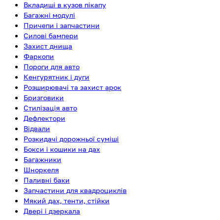
Вкладиші в кузов пікапу
Багажні модулі
Причепи і запчастини
Силові бампери
Захист днища
Фаркопи
Пороги для авто
Кенгурятник і дуги
Розширювачі та захист арок
Бризговики
Стилізація авто
Дефлектори
Відвали
Розкидачі дорожньої суміші
Бокси і кошики на дах
Багажники
Шноркеля
Паливні баки
Запчастини для квадроциклів
Мякий дах, тенти, стійки
Двері і дзеркала