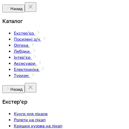
Назад
Каталог
Екстерʼєр
Посилені з/ч
Оптика
Лебідки
Інтерʼєр
Аксесуари
Електроніка
Туризм
Назад
Екстерʼєр
Кунги для пікапа
Ролети на пікап
Кришки кузова на пікап