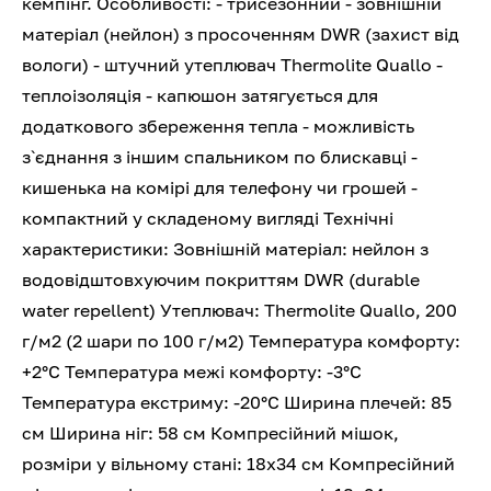
кемпінг. Особливості: - трисезонний - зовнішній
матеріал (нейлон) з просоченням DWR (захист від
вологи) - штучний утеплювач Thermolite Quallo -
теплоізоляція - капюшон затягується для
додаткового збереження тепла - можливість
з`єднання з іншим спальником по блискавці -
кишенька на комірі для телефону чи грошей -
компактний у складеному вигляді Технічні
характеристики: Зовнішній матеріал: нейлон з
водовідштовхуючим покриттям DWR (durable
water repellent) Утеплювач: Thermolite Quallo, 200
г/м2 (2 шари по 100 г/м2) Температура комфорту:
+2°С Температура межі комфорту: -3°С
Температура екстриму: -20°С Ширина плечей: 85
см Ширина ніг: 58 см Компресійний мішок,
розміри у вільному стані: 18x34 см Компресійний