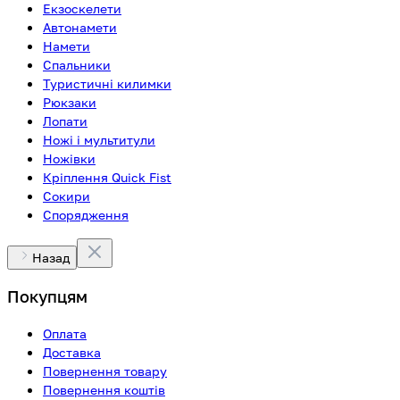
Екзоскелети
Автонамети
Намети
Спальники
Туристичні килимки
Рюкзаки
Лопати
Ножі і мультитули
Ножівки
Кріплення Quick Fist
Сокири
Спорядження
Назад
Покупцям
Оплата
Доставка
Повернення товару
Повернення коштів