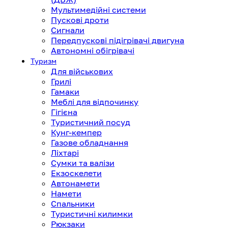
Мультимедійні системи
Пускові дроти
Сигнали
Передпускові підігрівачі двигуна
Автономні обігрівачі
Туризм
Для військових
Грилі
Гамаки
Меблі для відпочинку
Гігієна
Туристичний посуд
Кунг-кемпер
Газове обладнання
Ліхтарі
Сумки та валізи
Екзоскелети
Автонамети
Намети
Спальники
Туристичні килимки
Рюкзаки