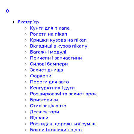
0
Екстерʼєр
Кунги для пікапа
Ролети на пікап
Кришки кузова на пікап
Вкладиші в кузов пікапу
Багажні модулі
Причепи і запчастини
Силові бампери
Захист днища
Фаркопи
Пороги для авто
Кенгурятник і дуги
Розширювачі та захист арок
Бризговики
Стилізація авто
Дефлектори
Відвали
Розкидачі дорожньої суміші
Бокси і кошики на дах