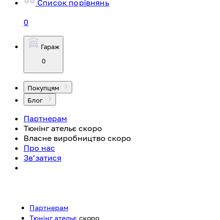
Список порівнянь
0
Гараж
0
Покупцям
Блог
Партнерам
Тюнінг ательє
скоро
Власне виробництво
скоро
Про нас
Зв’затися
Партнерам
Тюнінг ательє
скоро