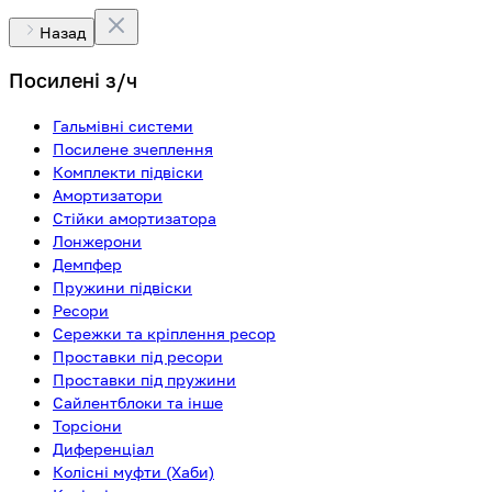
Назад
Посилені з/ч
Гальмівні системи
Посилене зчеплення
Комплекти підвіски
Амортизатори
Стійки амортизатора
Лонжерони
Демпфер
Пружини підвіски
Ресори
Сережки та кріплення ресор
Проставки під ресори
Проставки під пружини
Сайлентблоки та інше
Торсіони
Диференціал
Колісні муфти (Хаби)