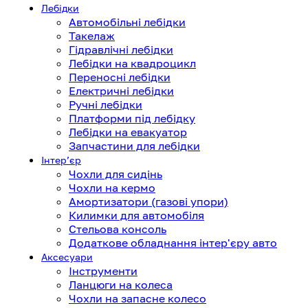
Лебідки
Автомобільні лебідки
Такелаж
Гідравлічні лебідки
Лебідки на квадроцикл
Переносні лебідки
Електричні лебідки
Ручні лебідки
Платформи під лебідку
Лебідки на евакуатор
Запчастини для лебідки
Інтерʼєр
Чохли для сидінь
Чохли на кермо
Амортизатори (газові упори)
Килимки для автомобіля
Стельова консоль
Додаткове обладнання інтер'єру авто
Аксесуари
Інструменти
Ланцюги на колеса
Чохли на запасне колесо