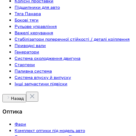
Колісні проставки
Підшипники для авто
Тяга Панара
Бокові тяги
Рульове управління
Важелі керування
Стабілізатори поперечної стійкості / деталі кріплення
Приводні вали
Генератори
Система охолодження двигуна
Стартери
Паливна система
Система впуску й випуску
Інші запчастини підвіски
Назад
Оптика
Фари
Комплект оптики під модель авто