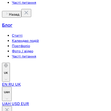
Часті питання
Назад
Блог
Статті
Календар подій
Портфоліо
Фото / відео
Часті питання
UK
EN
RU
UK
UAH
UAH
USD
EUR