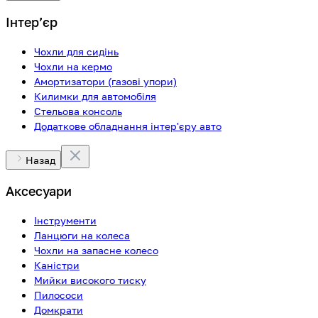
Інтерʼєр
Чохли для сидінь
Чохли на кермо
Амортизатори (газові упори)
Килимки для автомобіля
Стельова консоль
Додаткове обладнання інтер'єру авто
Назад
Аксесуари
Інструменти
Ланцюги на колеса
Чохли на запасне колесо
Каністри
Мийки високого тиску
Пилососи
Домкрати