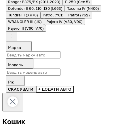
Ranger P375/PX (2011-2023)
F-250 (Gen 5)
Defender II 90, 110, 130 (L663)
Tacoma IV (N400)
Tundra III (XK70)
Patrol (Y61)
Patrol (Y62)
WRANGLER III (JK)
Pajero IV (V80, V90)
Pajero III (V60, V70)
Марка
Модель
Рік
СКАСУВАТИ
+ ДОДАТИ АВТО
Кошик