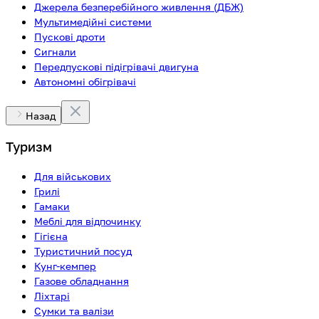
Джерела безперебійного живлення (ДБЖ)
Мультимедійні системи
Пускові дроти
Сигнали
Передпускові підігрівачі двигуна
Автономні обігрівачі
Назад
Туризм
Для військових
Грилі
Гамаки
Меблі для відпочинку
Гігієна
Туристичний посуд
Кунг-кемпер
Газове обладнання
Ліхтарі
Сумки та валізи