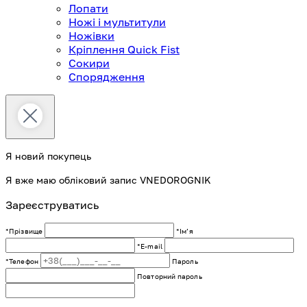
Лопати
Ножі і мультитули
Ножівки
Кріплення Quick Fist
Сокири
Спорядження
Я новий покупець
Я вже маю обліковий запис VNEDOROGNIK
Зареєструватись
*Прізвище
*Імʼя
*E-mail
*Телефон
Пароль
Повторний пароль