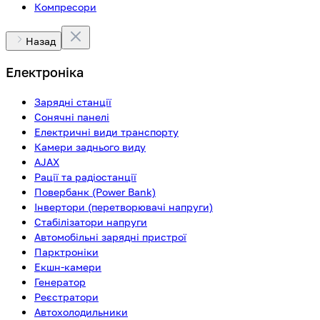
Компресори
Назад
Електроніка
Зарядні станції
Сонячні панелі
Електричні види транспорту
Камери заднього виду
AJAX
Рації та радіостанції
Повербанк (Power Bank)
Інвертори (перетворювачі напруги)
Стабілізатори напруги
Автомобільні зарядні пристрої
Парктроніки
Екшн-камери
Генератор
Реєстратори
Автохолодильники