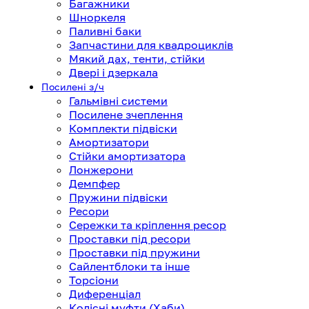
Багажники
Шноркеля
Паливні баки
Запчастини для квадроциклів
Мякий дах, тенти, стійки
Двері і дзеркала
Посилені з/ч
Гальмівні системи
Посилене зчеплення
Комплекти підвіски
Амортизатори
Стійки амортизатора
Лонжерони
Демпфер
Пружини підвіски
Ресори
Сережки та кріплення ресор
Проставки під ресори
Проставки під пружини
Сайлентблоки та інше
Торсіони
Диференціал
Колісні муфти (Хаби)