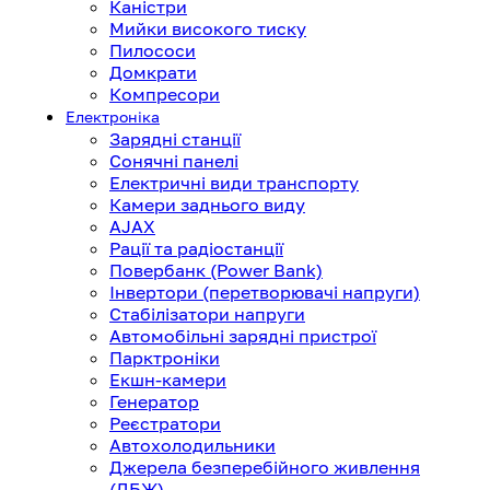
Каністри
Мийки високого тиску
Пилососи
Домкрати
Компресори
Електроніка
Зарядні станції
Сонячні панелі
Електричні види транспорту
Камери заднього виду
AJAX
Рації та радіостанції
Повербанк (Power Bank)
Інвертори (перетворювачі напруги)
Стабілізатори напруги
Автомобільні зарядні пристрої
Парктроніки
Екшн-камери
Генератор
Реєстратори
Автохолодильники
Джерела безперебійного живлення
(ДБЖ)