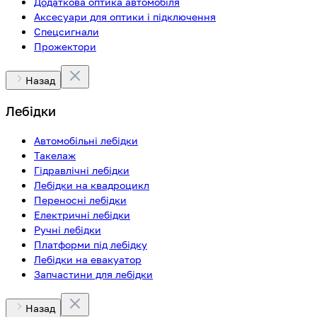
Додаткова оптика автомобіля
Аксесуари для оптики і підключення
Спецсигнали
Прожектори
Назад
Лебідки
Автомобільні лебідки
Такелаж
Гідравлічні лебідки
Лебідки на квадроцикл
Переносні лебідки
Електричні лебідки
Ручні лебідки
Платформи під лебідку
Лебідки на евакуатор
Запчастини для лебідки
Назад