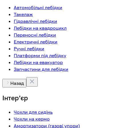
Автомобільні лебідки
Такелаж
Гідравлічні лебідки
Лебідки на квадроцикл
Переносні лебідки
Електричні лебідки
Ручні лебідки
Платформи під лебідку
Лебідки на евакуатор
Запчастини для лебідки
Назад
Інтерʼєр
Чохли для сидінь
Чохли на кермо
Амортизатори (газові упори)