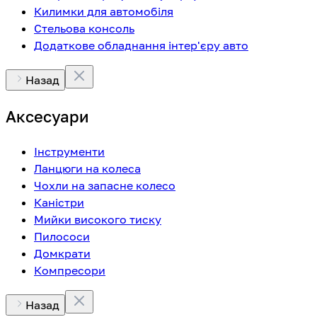
Килимки для автомобіля
Стельова консоль
Додаткове обладнання інтер'єру авто
Назад
Аксесуари
Інструменти
Ланцюги на колеса
Чохли на запасне колесо
Каністри
Мийки високого тиску
Пилососи
Домкрати
Компресори
Назад