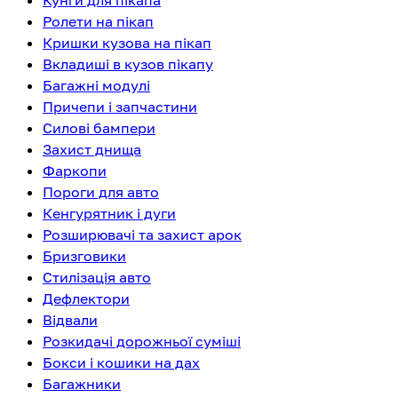
Кунги для пікапа
Ролети на пікап
Кришки кузова на пікап
Вкладиші в кузов пікапу
Багажні модулі
Причепи і запчастини
Силові бампери
Захист днища
Фаркопи
Пороги для авто
Кенгурятник і дуги
Розширювачі та захист арок
Бризговики
Стилізація авто
Дефлектори
Відвали
Розкидачі дорожньої суміші
Бокси і кошики на дах
Багажники