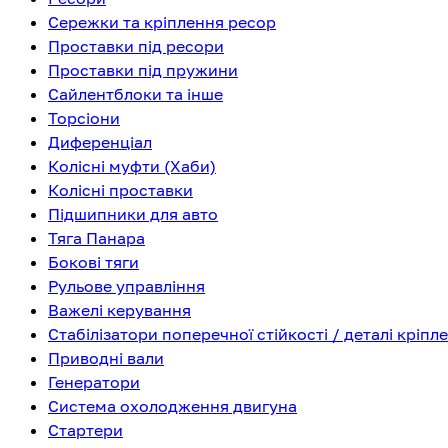
Сережки та кріплення ресор
Проставки під ресори
Проставки під пружини
Сайлентблоки та інше
Торсіони
Диференціал
Колісні муфти (Хаби)
Колісні проставки
Підшипники для авто
Тяга Панара
Бокові тяги
Рульове управління
Важелі керування
Стабілізатори поперечної стійкості / деталі кріпл
Приводні вали
Генератори
Система охолодження двигуна
Стартери