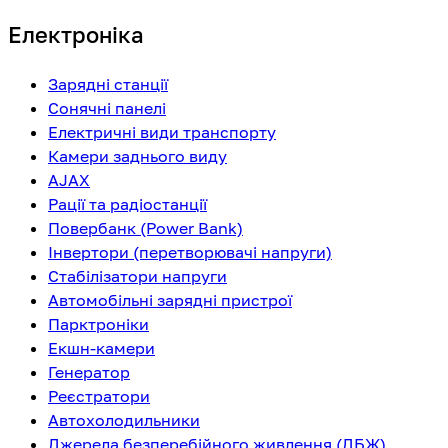
Електроніка
Зарядні станції
Сонячні панелі
Електричні види транспорту
Камери заднього виду
AJAX
Рації та радіостанції
Повербанк (Power Bank)
Інвертори (перетворювачі напруги)
Стабілізатори напруги
Автомобільні зарядні пристрої
Парктроніки
Екшн-камери
Генератор
Реєстратори
Автохолодильники
Джерела безперебійного живлення (ДБЖ)