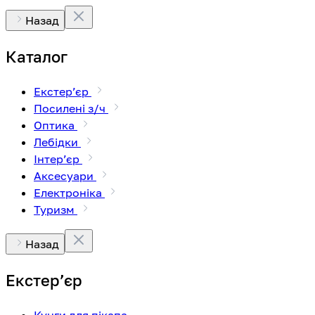
Назад
Каталог
Екстерʼєр
Посилені з/ч
Оптика
Лебідки
Інтерʼєр
Аксесуари
Електроніка
Туризм
Назад
Екстерʼєр