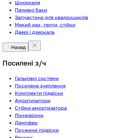
Шноркеля
Паливні баки
Запчастини для квадроциклів
Мякий дах, тенти, стійки
Двері і дзеркала
Назад
Посилені з/ч
Гальмівні системи
Посилене зчеплення
Комплекти підвіски
Амортизатори
Стійки амортизатора
Лонжерони
Демпфер
Пружини підвіски
Ресори