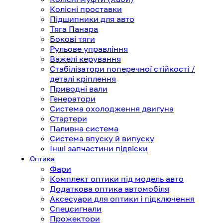
Колісні проставки
Підшипники для авто
Тяга Панара
Бокові тяги
Рульове управління
Важелі керування
Стабілізатори поперечної стійкості /
деталі кріплення
Приводні вали
Генератори
Система охолодження двигуна
Стартери
Паливна система
Система впуску й випуску
Інші запчастини підвіски
Оптика
Фари
Комплект оптики під модель авто
Додаткова оптика автомобіля
Аксесуари для оптики і підключення
Спецсигнали
Прожектори