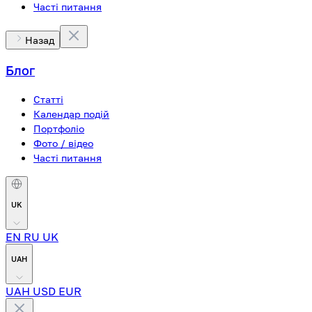
Часті питання
Назад
Блог
Статті
Календар подій
Портфоліо
Фото / відео
Часті питання
UK
EN
RU
UK
UAH
UAH
USD
EUR