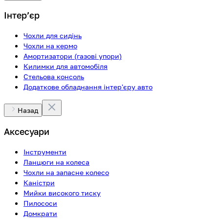
Інтерʼєр
Чохли для сидінь
Чохли на кермо
Амортизатори (газові упори)
Килимки для автомобіля
Стельова консоль
Додаткове обладнання інтер'єру авто
Назад
Аксесуари
Інструменти
Ланцюги на колеса
Чохли на запасне колесо
Каністри
Мийки високого тиску
Пилососи
Домкрати