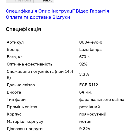
Специфікація
Опис
Інструкції
Відео
Гарантія
Оплата та доставка
Відгуки
Специфікація
Артикул
0004-evo-b
Бренд
Lazerlamps
Вага, кг
670 г.
Оптична ефективність
92%
Споживана потужність (при 14,4
3,3 А
В)
Дальнє світло
ECE R112
Висота
64 мм.
Тип фари
фара дальнього світла
Промінь світла
розсіяний
Корпус
прямокутний
Матеріал корпусу
метал
Діапазон напруги
9-32V