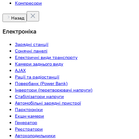
Компресори
Назад
Електроніка
Зарядні станції
Сонячні панелі
Електричні види транспорту
Камери заднього виду
AJAX
Рації та радіостанції
Повербанк (Power Bank)
Інвертори (перетворювачі напруги)
Стабілізатори напруги
Автомобільні зарядні пристрої
Парктроніки
Екшн-камери
Генератор
Реєстратори
Автохолодильники