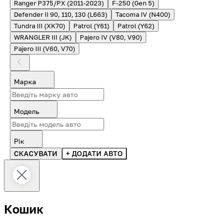
Ranger P375/PX (2011-2023)
F-250 (Gen 5)
Defender II 90, 110, 130 (L663)
Tacoma IV (N400)
Tundra III (XK70)
Patrol (Y61)
Patrol (Y62)
WRANGLER III (JK)
Pajero IV (V80, V90)
Pajero III (V60, V70)
Марка
Модель
Рік
СКАСУВАТИ
+ ДОДАТИ АВТО
Кошик