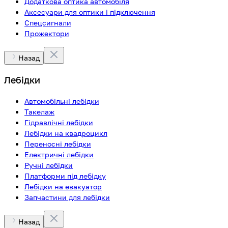
Додаткова оптика автомобіля
Аксесуари для оптики і підключення
Спецсигнали
Прожектори
Назад
Лебідки
Автомобільні лебідки
Такелаж
Гідравлічні лебідки
Лебідки на квадроцикл
Переносні лебідки
Електричні лебідки
Ручні лебідки
Платформи під лебідку
Лебідки на евакуатор
Запчастини для лебідки
Назад