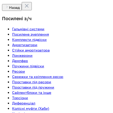
Назад
Посилені з/ч
Гальмівні системи
Посилене зчеплення
Комплекти підвіски
Амортизатори
Стійки амортизатора
Лонжерони
Демпфер
Пружини підвіски
Ресори
Сережки та кріплення ресор
Проставки під ресори
Проставки під пружини
Сайлентблоки та інше
Торсіони
Диференціал
Колісні муфти (Хаби)