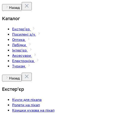
Назад
Каталог
Екстерʼєр
Посилені з/ч
Оптика
Лебідки
Інтерʼєр
Аксесуари
Електроніка
Туризм
Назад
Екстерʼєр
Кунги для пікапа
Ролети на пікап
Кришки кузова на пікап