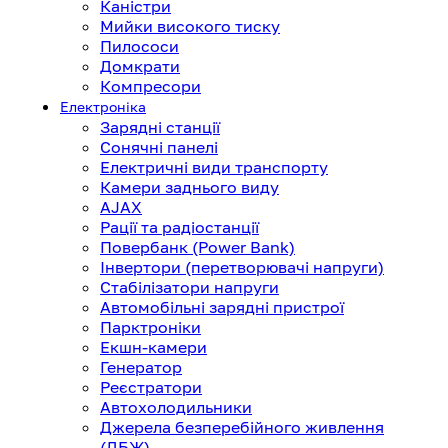
Каністри
Мийки високого тиску
Пилососи
Домкрати
Компресори
Електроніка
Зарядні станції
Сонячні панелі
Електричні види транспорту
Камери заднього виду
AJAX
Рації та радіостанції
Повербанк (Power Bank)
Інвертори (перетворювачі напруги)
Стабілізатори напруги
Автомобільні зарядні пристрої
Парктроніки
Екшн-камери
Генератор
Реєстратори
Автохолодильники
Джерела безперебійного живлення
(ДБЖ)