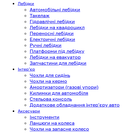
Лебідки
Автомобільні лебідки
Такелаж
Гідравлічні лебідки
Лебідки на квадроцикл
Переносні лебідки
Електричні лебідки
Ручні лебідки
Платформи під лебідку
Лебідки на евакуатор
Запчастини для лебідки
Інтерʼєр
Чохли для сидінь
Чохли на кермо
Амортизатори (газові упори)
Килимки для автомобіля
Стельова консоль
Додаткове обладнання інтер'єру авто
Аксесуари
Інструменти
Ланцюги на колеса
Чохли на запасне колесо