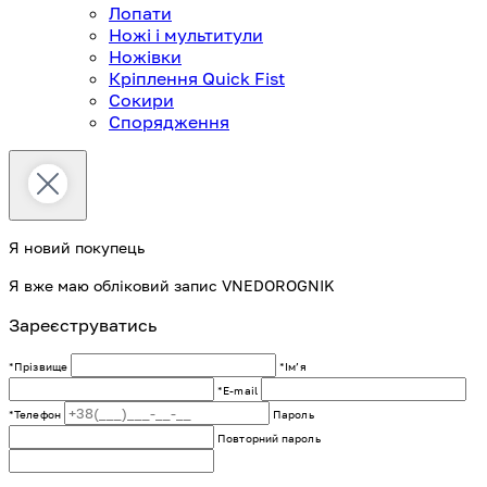
Лопати
Ножі і мультитули
Ножівки
Кріплення Quick Fist
Сокири
Спорядження
Я новий покупець
Я вже маю обліковий запис VNEDOROGNIK
Зареєструватись
*Прізвище
*Імʼя
*E-mail
*Телефон
Пароль
Повторний пароль