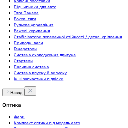
Колісні проставки
Підшипники для авто
Тяга Панара
Бокові тяги
Рульове управління
Важелі керування
Стабілізатори поперечної стійкості / деталі кріплення
Приводні вали
Генератори
Система охолодження двигуна
Стартери
Паливна система
Система впуску й випуску
Інші запчастини підвіски
Назад
Оптика
Фари
Комплект оптики під модель авто