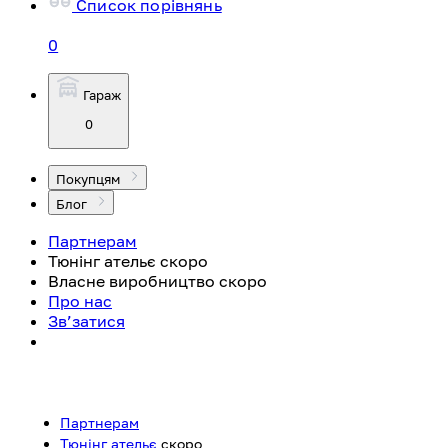
Список порівнянь
0
Гараж
0
Покупцям
Блог
Партнерам
Тюнінг ательє
скоро
Власне виробництво
скоро
Про нас
Зв’затися
Партнерам
Тюнінг ательє
скоро