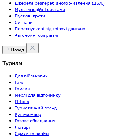
Джерела безперебійного живлення (ДБЖ)
Мультимедійні системи
Пускові дроти
Сигнали
Передпускові підігрівачі двигуна
Автономні обігрівачі
Назад
Туризм
Для військових
Грилі
Гамаки
Меблі для відпочинку
Гігієна
Туристичний посуд
Кунг-кемпер
Газове обладнання
Ліхтарі
Сумки та валізи