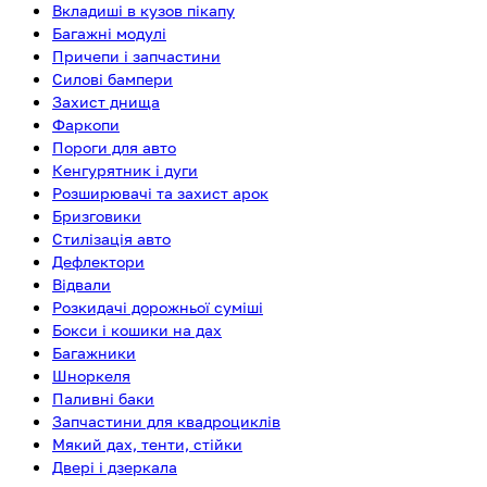
Вкладиші в кузов пікапу
Багажні модулі
Причепи і запчастини
Силові бампери
Захист днища
Фаркопи
Пороги для авто
Кенгурятник і дуги
Розширювачі та захист арок
Бризговики
Стилізація авто
Дефлектори
Відвали
Розкидачі дорожньої суміші
Бокси і кошики на дах
Багажники
Шноркеля
Паливні баки
Запчастини для квадроциклів
Мякий дах, тенти, стійки
Двері і дзеркала