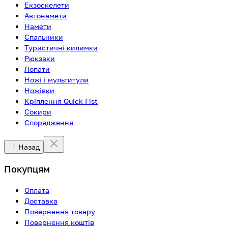
Екзоскелети
Автонамети
Намети
Спальники
Туристичні килимки
Рюкзаки
Лопати
Ножі і мультитули
Ножівки
Кріплення Quick Fist
Сокири
Спорядження
Назад
Покупцям
Оплата
Доставка
Повернення товару
Повернення коштів