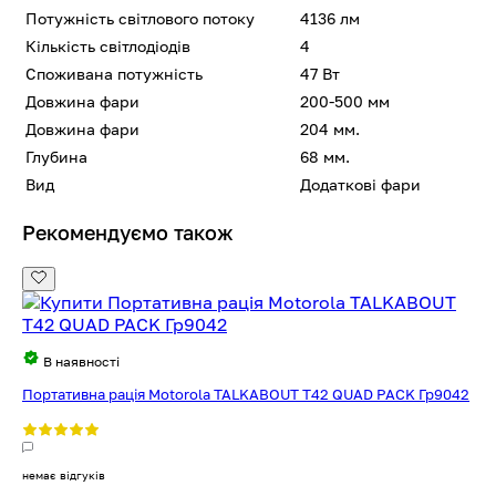
Потужність світлового потоку
4136 лм
Кількість світлодіодів
4
Споживана потужність
47 Вт
Довжина фари
200-500 мм
Довжина фари
204 мм.
Глубина
68 мм.
Вид
Додаткові фари
Рекомендуємо також
В наявності
Портативна рація Motorola TALKABOUT T42 QUAD PACK Гр9042
немає відгуків