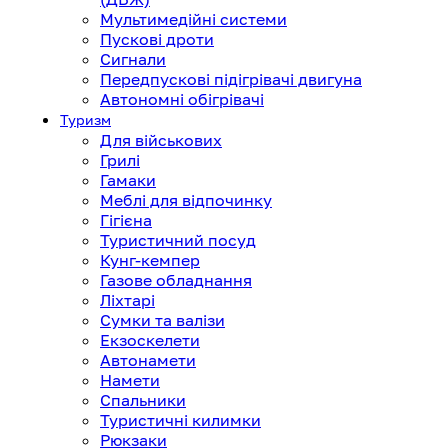
Мультимедійні системи
Пускові дроти
Сигнали
Передпускові підігрівачі двигуна
Автономні обігрівачі
Туризм
Для військових
Грилі
Гамаки
Меблі для відпочинку
Гігієна
Туристичний посуд
Кунг-кемпер
Газове обладнання
Ліхтарі
Сумки та валізи
Екзоскелети
Автонамети
Намети
Спальники
Туристичні килимки
Рюкзаки