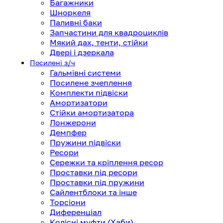
Багажники
Шноркеля
Паливні баки
Запчастини для квадроциклів
Мякий дах, тенти, стійки
Двері і дзеркала
Посилені з/ч
Гальмівні системи
Посилене зчеплення
Комплекти підвіски
Амортизатори
Стійки амортизатора
Лонжерони
Демпфер
Пружини підвіски
Ресори
Сережки та кріплення ресор
Проставки під ресори
Проставки під пружини
Сайлентблоки та інше
Торсіони
Диференціал
Колісні муфти (Хаби)