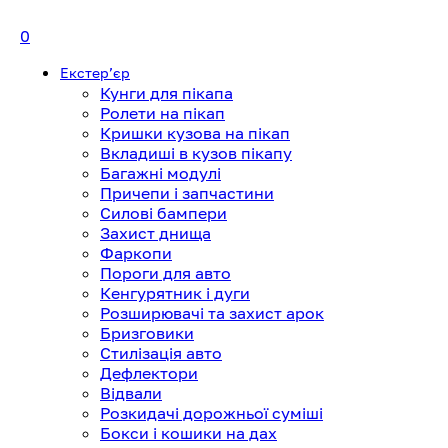
0
Екстерʼєр
Кунги для пікапа
Ролети на пікап
Кришки кузова на пікап
Вкладиші в кузов пікапу
Багажні модулі
Причепи і запчастини
Силові бампери
Захист днища
Фаркопи
Пороги для авто
Кенгурятник і дуги
Розширювачі та захист арок
Бризговики
Стилізація авто
Дефлектори
Відвали
Розкидачі дорожньої суміші
Бокси і кошики на дах